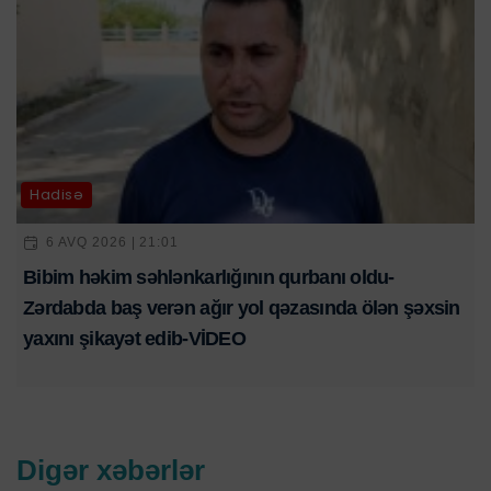
Hadisə
6 AVQ 2026 | 21:01
Bibim həkim səhlənkarlığının qurbanı oldu-
Zərdabda baş verən ağır yol qəzasında ölən şəxsin
yaxını şikayət edib-VİDEO
Digər xəbərlər