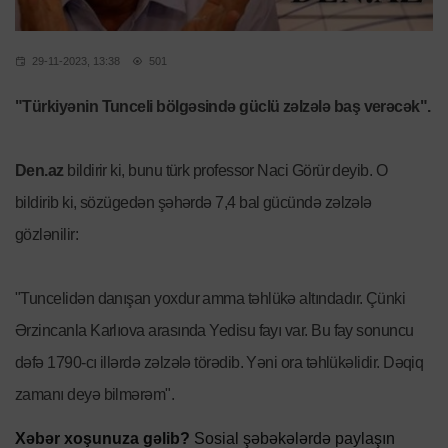
29-11-2023, 13:38
501
"Türkiyənin Tunceli bölgəsində güclü zəlzələ baş verəcək".
Den.az
bildirir ki, bunu türk professor Naci Görür deyib. O
bildirib ki, sözügedən şəhərdə 7,4 bal gücündə zəlzələ
gözlənilir:
"Tuncelidən danışan yoxdur amma təhlükə altındadır. Çünki
Ərzincanla Karlıova arasında Yedisu fayı var. Bu fay sonuncu
dəfə 1790-cı illərdə zəlzələ törədib. Yəni ora təhlükəlidir. Dəqiq
zamanı deyə bilmərəm".
Xəbər xoşunuza gəlib?
Sosial şəbəkələrdə paylaşın