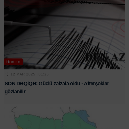
Hadisə
12 MAR 2025 | 01:25
SON DƏQİQƏ: Güclü zəlzələ oldu - Afterşoklar
gözlənilir