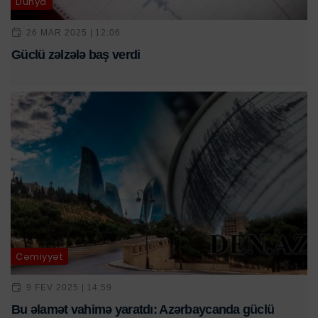
Dünya
26 MAR 2025 | 12:06
Güclü zəlzələ baş verdi
Cəmiyyət
9 FEV 2025 | 14:59
Bu əlamət vahimə yaratdı: Azərbaycanda güclü