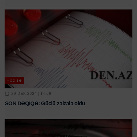
Hadisə
29 DEK 2024 | 14:09
SON DƏQİQƏ: Güclü zəlzələ oldu