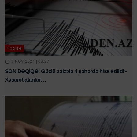
Hadisə
3 NOY 2024 | 08:27
SON DƏQİQƏ! Güclü zəlzələ 4 şəhərdə hiss edildi -
Xəsarət alanlar…