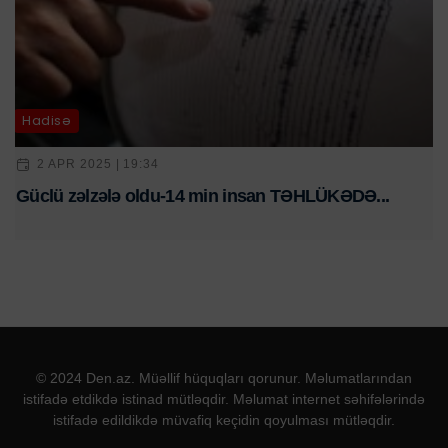
Hadisə
2 APR 2025 | 19:34
Güclü zəlzələ oldu-14 min insan TƏHLÜKƏDƏ...
© 2024 Den.az. Müəllif hüquqları qorunur. Məlumatlarından
istifadə etdikdə istinad mütləqdir. Məlumat internet səhifələrində
istifadə edildikdə müvafiq keçidin qoyulması mütləqdir.