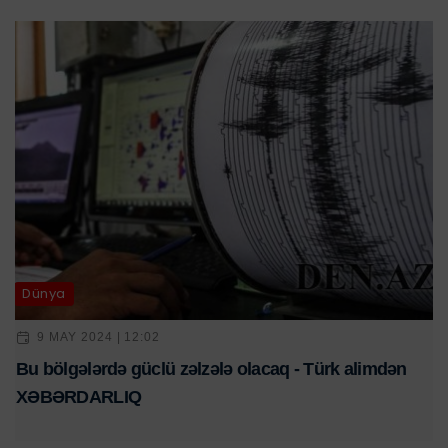
Dünya
9 MAY 2024 | 12:02
Bu bölgələrdə güclü zəlzələ olacaq - Türk alimdən
XƏBƏRDARLIQ