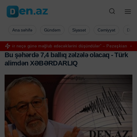
Ana səhifə
Gündəm
Siyasət
Cəmiyyət
Düny
günə məğlub edəcəklərini düşündülər” – Pezəşkian
Aya ilk addımı ata
B
u
ş
ə
h
ə
r
d
ə
7
,
4
b
a
l
l
ı
q
z
ə
l
z
ə
l
ə
o
l
a
c
a
q
-
T
ü
r
k
a
l
i
m
d
ə
n
X
Ə
B
Ə
R
D
A
R
L
I
Q