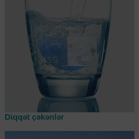
Diqqət çəkənlər