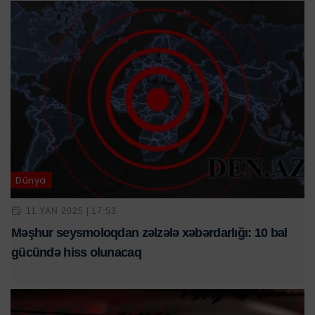
Dünya
11 YAN 2025 | 17:53
Məşhur seysmoloqdan zəlzələ xəbərdarlığı: 10 bal
gücündə hiss olunacaq