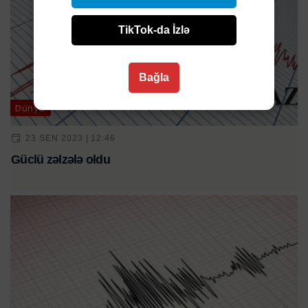
TikTok-da İzlə
Bağla
Dünya
23 SEN 2023 | 12:46
Güclü zəlzələ oldu