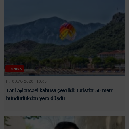
Hadisə
6 AVQ 2026 | 10:00
Tətil əyləncəsi kabusa çevrildi: turistlər 50 metr
hündürlükdən yerə düşdü