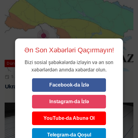
Ən Son Xəbərləri Qaçırmayın!
Bizi sosial şəbəkələrdə izləyin və ən son
Dünya
xəbərlərdən anında xəbərdar olun.
5 AVQ 2024 | 19:09
Facebook-da İzlə
Ukraynada güclü zəlzələ GÖZLƏNİLİR
Instagram-da İzlə
YouTube-da Abunə Ol
Telegram-da Qoşul