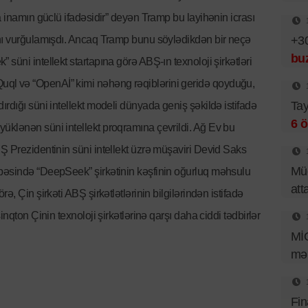
a inamın güclü ifadəsidir” deyən Tramp bu layihənin icrası
+30
ını vurğulamışdı. Ancaq Tramp bunu söylədikdən bir neçə
bu
süni intellekt startapına görə ABŞ-ın texnoloji şirkətləri
apın Quql və “OpenAİ” kimi nəhəng rəqiblərini geridə qoyduğu,
Tay
rdığı süni intellekt modeli dünyada geniş şəkildə istifadə
6 ö
üklənən süni intellekt proqramına çevrildi. Ağ Ev bu
Ş Prezidentinin süni intellekt üzrə müşaviri Devid Saks
Müd
bəsində “DeepSeek” şirkətinin kəşfinin oğurluq məhsulu
att
, Çin şirkəti ABŞ şirkətlətlərinin bilgilərindən istifadə
nqton Çinin texnoloji şirkətlərinə qarşı daha ciddi tədbirlər
Mİ
mər
Fin