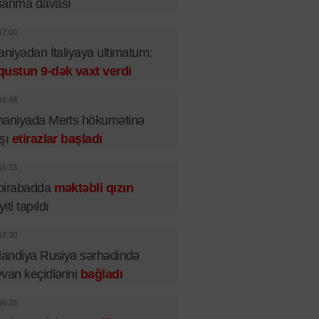
şanma davası
17:00
aniyadan İtaliyaya ultimatum:
qustun 9-dək vaxt verdi
16:48
maniyada Merts hökumətinə
rşı
etirazlar başladı
16:33
birabadda
məktəbli qızın
iti tapıldı
16:30
landiya Rusiya sərhədində
van keçidlərini
bağladı
16:26