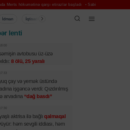
tinə qarşı etirazlar başladı
Sabirabadda məktəbli qızın meyiti tapı
İdman
İqtisadiyyat
Şou-biznes
Müsahibə
Mədə
ər lenti
18:00
 sərnişin avtobusu üz-üzə
pıldıı:
8 ölü, 25 yaralı
17:33
yuq çay və yemək üstündə
adına işgəncə verdi: Qızdırılmış
lə arvadına
“dağ basdı”
17:30
yaşlı aktrisa ilə bağlı
qalmaqal
üyür: həm sevgili iddiası, həm