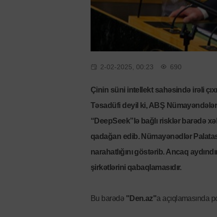
2-02-2025, 00:23
690
Çinin süni intellekt sahəsində irəli 
Təsadüfi deyil ki, ABŞ Nümayəndələr 
“DeepSeek”lə bağlı risklər barədə xə
qadağan edib. Nümayənədlər Palatası 
narahatlığını göstərib. Ancaq aydındır
şirkətlərini qabaqlamasıdır.
Bu barədə
"Den.az"
a açıqlamasında po