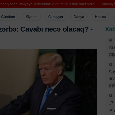
iyaya ultimatum: Avqustun 9-dək vaxt verdi
Almaniyada Merts hökumə
Gündəm
Siyasət
Cəmiyyət
Dünya
Hadisə
z
ə
r
b
ə
:
C
a
v
a
b
ı
n
e
c
ə
o
l
a
c
a
q
?
-
Xəb
İki
çır
So
arv
şiş
17 
böy