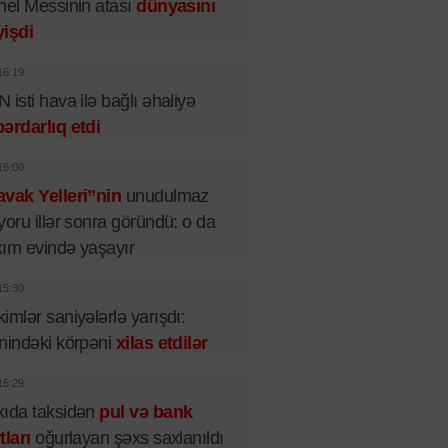
nel Messinin atası
dünyasını
işdi
16:19
 isti hava ilə bağlı əhaliyə
ərdarlıq etdi
16:00
vak Yelleri”nin
unudulmaz
yoru illər sonra göründü: o da
ım evində yaşayır
15:30
imlər saniyələrlə yarışdı:
nindəki körpəni
xilas etdilər
15:29
ıda taksidən
pul və bank
tları
oğurlayan şəxs saxlanıldı