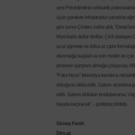
yeni Prezidentinin rəhbərlik potensialın
üçün gərəkən infrastruktur yaradılacağ
gün sonra Çindən zərbə aldı, “DeepSeek” 
trilyonlarla dollar itirdilər. Çinli start
ucuz qiymətə və daha az çiplə formalaşdı
olunmağa başladı və son model ən çox y
prosesin qarşısını almağa çalışacaq. AB
“Foks Nyus” televiziya kanalına müsahi
olduğunu iddia edib. Saksın sözlərinə görə
edib. Saksın iddiaları təsdiqlənərsə, Vaşi
həyata keçirəcək”, - politoloq bildirib.
Günəş Fərəh
Den.az