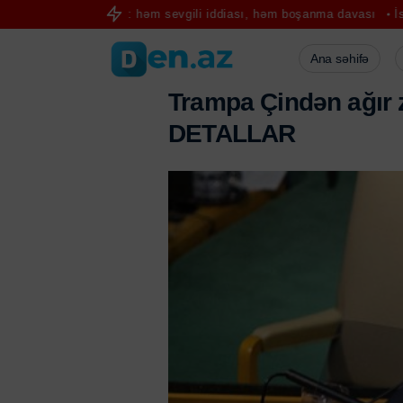
 böyüyür: həm sevgili iddiası, həm boşanma davası
İspaniyadan İtal
Ana səhifə
T
r
a
m
p
a
Ç
i
n
d
ə
n
a
ğ
ı
r
D
E
T
A
L
L
A
R