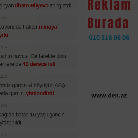
şinyan
İlham Əliyevə
zəng etdi
12:45
cavənddə traktor
minaya
şdü
12:37
ahın havası: Bir tərəfdə dolu,
ər tərəfdə
40 dərəcə isti
12:30
müz gərginliyi böyüyür: ABŞ
arla gəmini
yönləndirdi
12:11
şağıda batan 16 yaşlı gəncin
iti tapıldı
12:00