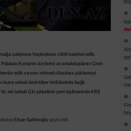
bo
İsp
Av
Al
çıxmağa çalışması Vaşinqtonu ciddi narahat edib.
qa
Palatası Konqres üzvlərini və əməkdaşlarını Çinin
bərdar edib və onu xidməti cihazlara yükləməyi
Sa
buna səbəb kimi kiber təhlükələrlə bağlı
mey
 ki, əsl səbəb Çin şirkətinin yeni layihəsində ABŞ
Fin
hey
litoloq
Elxan Şahinoğlu
qeyd edib.