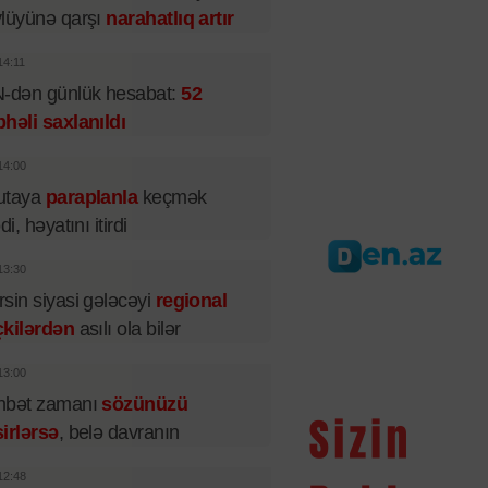
lüyünə qarşı
narahatlıq artır
14:11
-dən günlük hesabat:
52
həli saxlanıldı
14:00
utaya
paraplanla
keçmək
di, həyatını itirdi
13:30
sin siyasi gələcəyi
regional
çkilərdən
asılı ola bilər
13:00
hbət zamanı
sözünüzü
irlərsə
, belə davranın
12:48