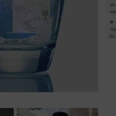
VAZ
xəs
“Sə
Ev