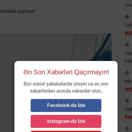
üzv
kələrdə paylaşın
DİN
şüb
Se
istə
Ən Son Xəbərləri Qaçırmayın!
Mer
Bizi sosial şəbəkələrdə izləyin və ən son
se
xəbərlərdən anında xəbərdar olun.
Facebook-da İzlə
Sö
kəs
Instagram-da İzlə