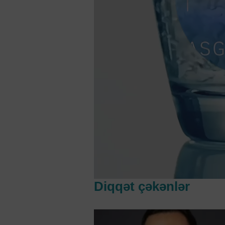
Diqqət çəkənlər