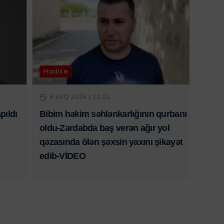
Hadisə
6 AVQ 2026 | 21:01
pıldı
Bibim həkim səhlənkarlığının qurbanı
oldu-Zərdabda baş verən ağır yol
qəzasında ölən şəxsin yaxını şikayət
edib-VİDEO