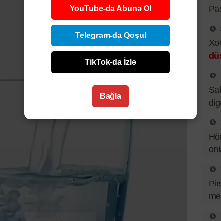
Pa
YouTube-da Abunə Ol
Telegram-da Qoşul
Xo
dü
TikTok-da İzlə
Sab
Bağla
dig
Hör
onl
Pir
mey