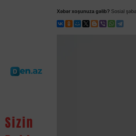
Xəbər xoşunuza gəlib?
Sosial şəbə