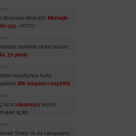
15:00
 dərəcədə ideal içki:
Moruqlu
zlu çay
- FOTO
14:46
landda məktəbə silahlı hücum:
lü, 15 yaralı
14:41
afiə Nazirliyində hərbi
aşelərlə
illik müşavirə keçirildi
14:35
Q üzrə
vakansiya
seçimi
hələsi açıldı
14:30
ancial Times: Aİ-də Ukraynanın