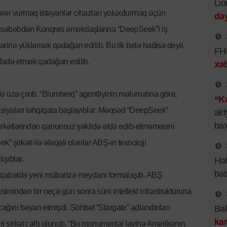
Lio
ərər vurmaq istəyənlər cihazları yoluxdurmaq üçün
dəy
Bu səbəbdən Konqres əməkdaşlarına “DeepSeek”i iş
lərinə yükləmək qadağan edilib. Bu ilk belə hadisə deyil.
FHN
ifadə etmək qadağan edilib.
xəb
ə üzə çıxıb. “Blumberq” agentliyinin məlumatına görə,
“Ka
asiyaları təhqiqata başlayıblar. Məqsəd “DeepSeek”
akt
bax
 şirkətlərindən qanunsuz şəkildə əldə edib-etməməsini
” şirkəti ilə əlaqəli olanlar ABŞ-ın texnoloji
ışıblar.
Hək
bət
rəqabətdə yeni mübarizə meydanı formalaşıb. ABŞ
mindən bir neçə gün sonra süni intellekt infrastrukturuna
ağını bəyan etmişdi. Söhbət “Stargate” adlandırılan
Bak
kar
iri şirkət cəlb olunub. “Bu monumental layihə Amerikanın