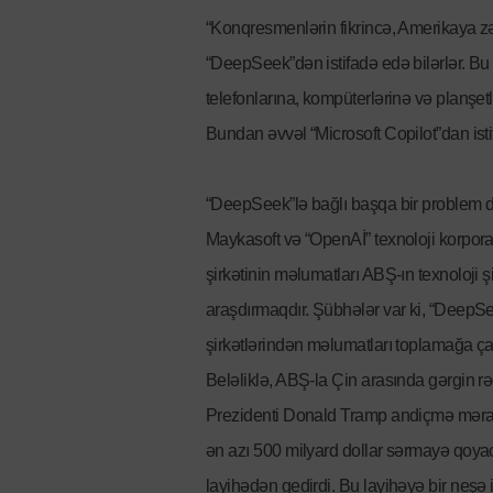
“Konqresmenlərin fikrincə, Amerikaya z
“DeepSeek”dən istifadə edə bilərlər. 
telefonlarına, kompüterlərinə və planşet
Bundan əvvəl “Microsoft Copilot”dan ist
“DeepSeek”lə bağlı başqa bir problem d
Maykasoft və “OpenAİ” texnoloji korpor
şirkətinin məlumatları ABŞ-ın texnoloji
araşdırmaqdır. Şübhələr var ki, “DeepSeek
şirkətlərindən məlumatları toplamağa çal
Beləliklə, ABŞ-la Çin arasında gərgin 
Prezidenti Donald Tramp andiçmə mərasi
ən azı 500 milyard dollar sərmayə qoyac
layihədən gedirdi. Bu layihəyə bir neşə 