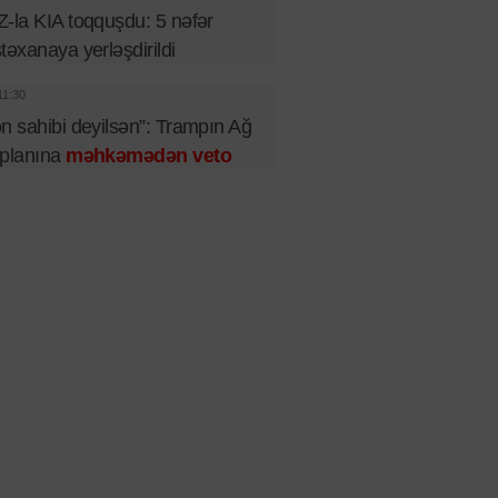
-la KIA toqquşdu: 5 nəfər
təxanaya yerləşdirildi
11:30
n sahibi deyilsən”: Trampın Ağ
 planına
məhkəmədən veto