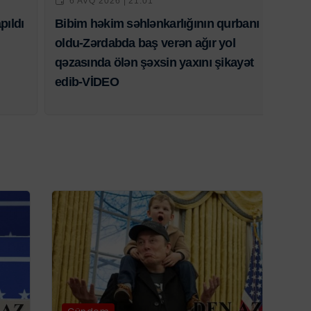
6 AVQ 2026 | 21:01
pıldı
Bibim həkim səhlənkarlığının qurbanı
oldu-Zərdabda baş verən ağır yol
qəzasında ölən şəxsin yaxını şikayət
edib-VİDEO