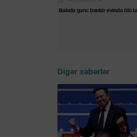
7 AVQ 2026 | 12:14
Bakıda gənc bankir evində ölü ta
Digər xəbərlər