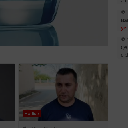
əmə
Bar
ye
Qal
dip
Hadisə