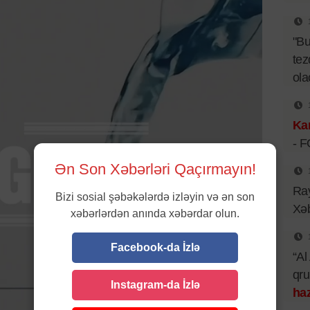
"B
tez
ol
Kar
- 
Ən Son Xəbərləri Qaçırmayın!
Ray
Bizi sosial şəbəkələrdə izləyin və ən son
Xəb
xəbərlərdən anında xəbərdar olun.
Facebook-da İzlə
“Al
qr
Instagram-da İzlə
haz