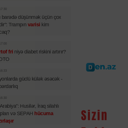
17:30
u barədə düşünmək üçün çox
dir": Trampın
varisi
kim
acaq?
17:00
tof fri
niyə diabet riskini artırır?
FOTO
16:33
onlarda güclü külək əsəcək -
ərdarlıq
16:30
 Arabiya”: Husilər, İraq silahlı
upları və SEPAH
hücuma
ırlaşır