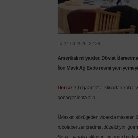
24-03-2025, 22:29
Amerikalı milyarder, Dövlət İdarəetm
İlon Mask Ağ Evdə rəsmi şam yeməyi z
Den.az
“Qafqazinfo”-a istinadən xəbər ve
qonaqlar lentə alıb.
İ.Maskın sözügedən videoda masanın üz
robotabənzər predmet düzəltdiyini gö
Sosial şəbəkə istifadəçiləri onun bu da