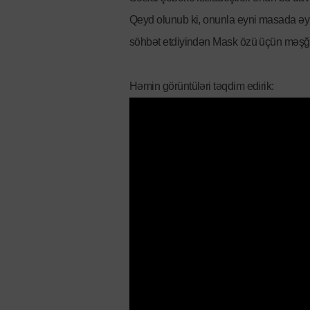
Qeyd olunub ki, onunla eyni masada əy
söhbət etdiyindən Mask özü üçün məşğu
Həmin görüntüləri təqdim edirik: