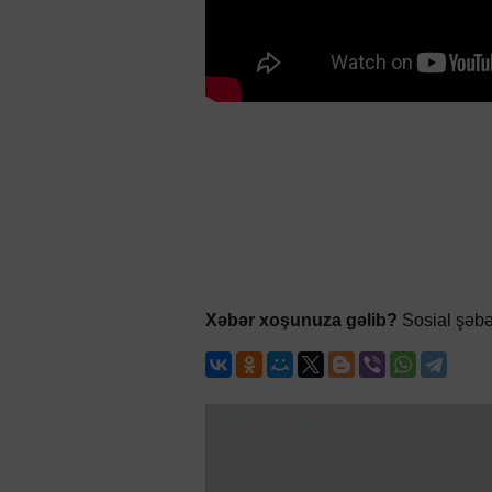
Xəbər xoşunuza gəlib?
Sosial şəbə