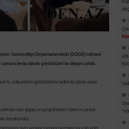
Fut
seç
Qar
hü
əsinin Səmərəliliyi Departamentinin (DOGE) rəhbəri
ABŞ
hü
amanı lentə alınan görüntüləri ilə diqqət çəkib.
rir ki, milyarderin görüntülərini tədbirdə iştirak edən
Vək
Sad
ərində olan qaşıq və çəngəllərdən raket və yaxud
“Va
rmək mümkündür.
vranışlarını şam yeməyi zamanı bezməsi ilə izah edib.