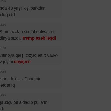
18:35
ıda 48 yaşlı kişi parkdan
rluq etdi
18:30
-nin azalan sursat ehtiyatları
iaya sızdı,
Tramp əsəbiləşdi
18:00
antinoya qarşı təzyiq artır: UEFA
vqeyini
dəyişmir
17:59
san, dolu... - Daha bir
ərdarlıq
17:45
aüdçüləri aldadıb pullarını
adı