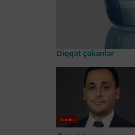
Diqqət çəkənlər
Hadisə