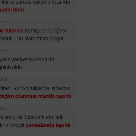
kirdə sürücü sükan arxasında
atını itirdi
19:30
ək tutması
həmişə sinə ağrısı
 olmur – bu əlamətlərə diqqət
19:15
yaşlı yeniyetmə kanalda
ulub öldü
19:03
ffren” və “Spirulina”da istifadəsi
dağan olunmuş maddə tapıldı
19:00
ni sevgilisi üçün tərk etmişdi:
ının meyiti
çamadanda tapıldı