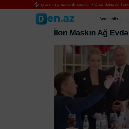
sosiasiyasının prezidenti seçildi
Qara dənizdə Türkiyə gəmisinə hü
Ana səhifə
İ
l
o
n
M
a
s
k
ı
n
A
ğ
E
v
d
ə