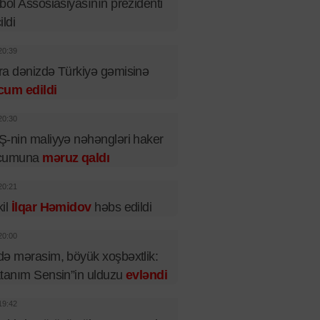
bol Assosiasiyasının prezidenti
ildi
20:39
a dənizdə Türkiyə gəmisinə
cum edildi
20:30
-nin maliyyə nəhəngləri haker
cumuna
məruz qaldı
20:21
il
İlqar Həmidov
həbs edildi
20:00
ə mərasim, böyük xoşbəxtlik:
tanım Sensin”in ulduzu
evləndi
19:42