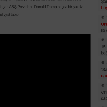
Şəm
ləşən ABŞ Prezidenti Donald Tramp başqa bir şəxslə
həy
liyyət tapıb.
Ür
ilə
15 
boğ
“Sa
qa
Əri
qad