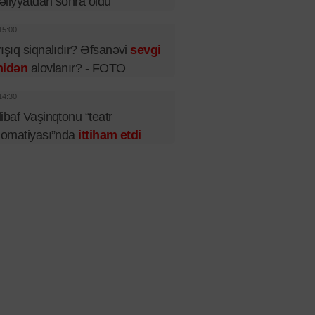
liyyatdan sonra öldü
15:00
ışıq siqnalıdır? Əfsanəvi
sevgi
nidən
alovlanır? - FOTO
14:30
ibaf Vaşinqtonu “teatr
lomatiyası”nda
ittiham etdi