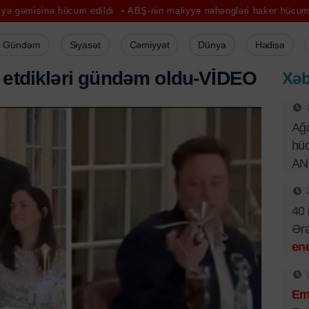
cum edildi
ABŞ-nin maliyyə nəhəngləri haker hücumuna məruz qald
Gündəm
Siyasət
Cəmiyyət
Dünya
Hadisə
e
t
d
i
k
l
ə
r
i
g
ü
n
d
ə
m
o
l
d
u
-
V
İ
D
E
O
Xəb
Ağd
hüc
AN
40 
Ər
end
Emi