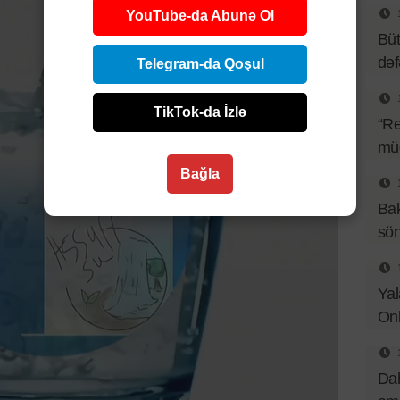
YouTube-da Abunə Ol
Büt
də
Telegram-da Qoşul
TikTok-da İzlə
“Re
müq
Bağla
Bak
sö
Yal
Onl
Dah