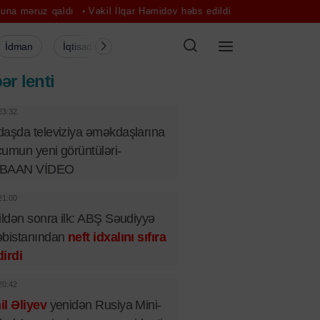
ı
Vəkil İlqar Həmidov həbs edildi
Sadə mərasim, böyük xoşbəxtlik
İdman
İqtisadiyyat
Şou-biznes
Müsahibə
Mədə
ər lenti
23:32
aşda televiziya əməkdaşlarına
umun yeni görüntüləri-
BAAN VİDEO
21:00
ildən sonra ilk: ABŞ Səudiyyə
əbistanından
neft idxalını sıfıra
irdi
20:42
l Əliyev
yenidən Rusiya Mini-