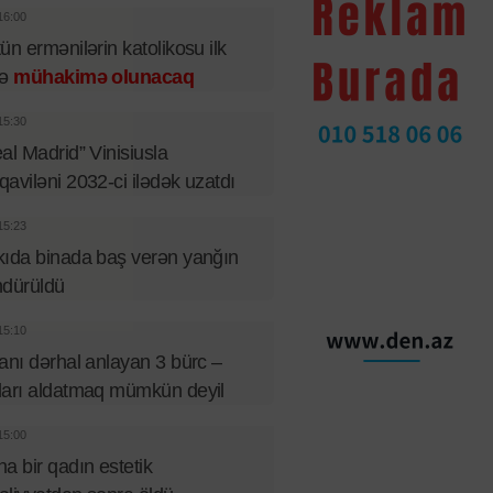
16:00
ün ermənilərin katolikosu ilk
fə
mühakimə olunacaq
15:30
al Madrid” Vinisiusla
aviləni 2032-ci ilədək uzatdı
15:23
ıda binada baş verən yanğın
ndürüldü
15:10
anı dərhal anlayan 3 bürc –
arı aldatmaq mümkün deyil
15:00
a bir qadın estetik