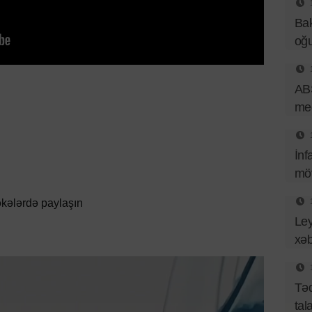
Bak
oğu
ABŞ
med
İnf
mö
kələrdə paylaşın
Ley
xəb
Təq
tal