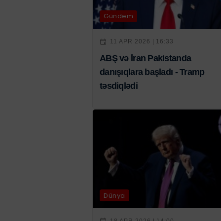
Gündəm
11 APR 2026 | 16:33
ABŞ və İran Pakistanda
danışıqlara başladı - Tramp
təsdiqlədi
Dünya
18 APR 2026 | 14:00