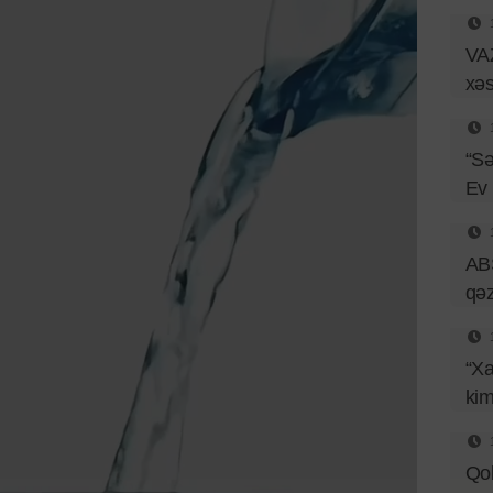
VAZ
xəs
“Sə
Ev
ABŞ
qəz
“Xa
kim
Qob