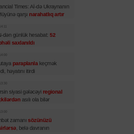
ancial Times: Aİ-də Ukraynanın
lüyünə qarşı
narahatlıq artır
14:11
-dən günlük hesabat:
52
həli saxlanıldı
14:00
utaya
paraplanla
keçmək
di, həyatını itirdi
13:30
sin siyasi gələcəyi
regional
çkilərdən
asılı ola bilər
13:00
hbət zamanı
sözünüzü
irlərsə
, belə davranın