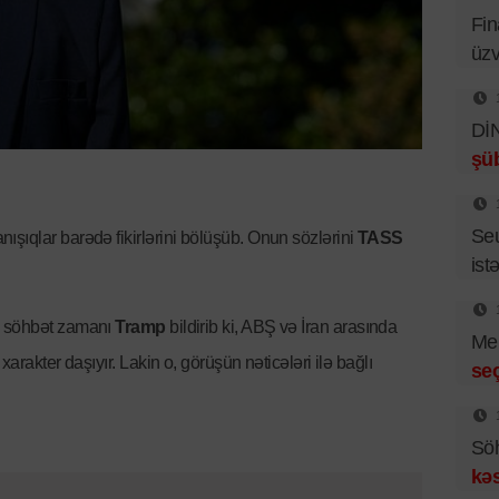
Fin
üzv
DİN
şüb
Se
nışıqlar barədə fikirlərini bölüşüb. Onun sözlərini
TASS
istə
ə söhbət zamanı
Tramp
bildirib ki, ABŞ və İran arasında
Mer
 xarakter daşıyır. Lakin o, görüşün nəticələri ilə bağlı
se
Sö
kəs