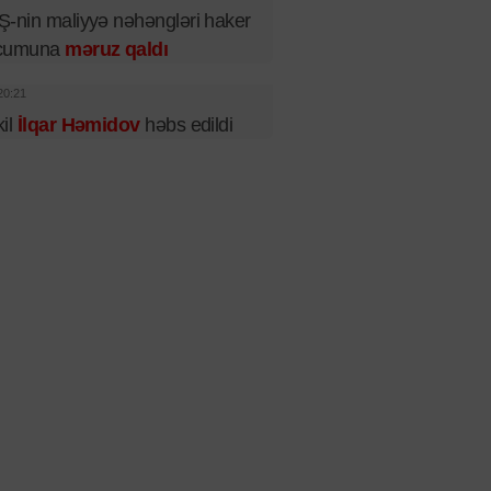
-nin maliyyə nəhəngləri haker
cumuna
məruz qaldı
20:21
il
İlqar Həmidov
həbs edildi