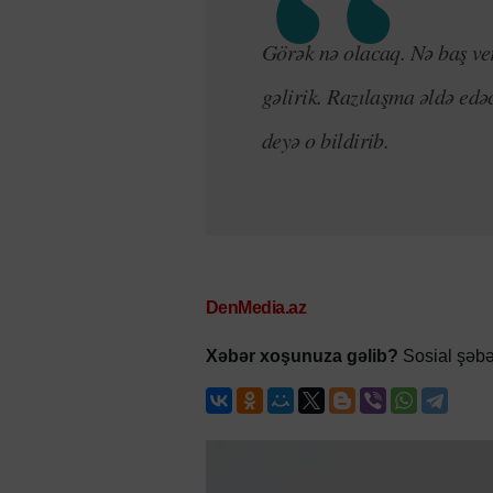
Görək nə olacaq. Nə baş ve
gəlirik. Razılaşma əldə edə
deyə o bildirib.
DenMedia.az
Xəbər xoşunuza gəlib?
Sosial şəbə