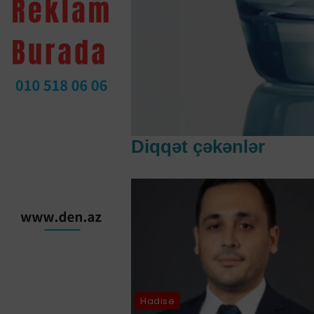
Diqqət çəkənlər
Hadisə