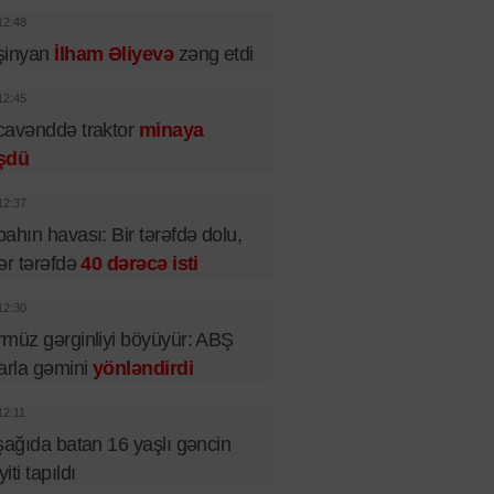
12:48
şinyan
İlham Əliyevə
zəng etdi
12:45
cavənddə traktor
minaya
şdü
12:37
ahın havası: Bir tərəfdə dolu,
ər tərəfdə
40 dərəcə isti
12:30
müz gərginliyi böyüyür: ABŞ
arla gəmini
yönləndirdi
12:11
şağıda batan 16 yaşlı gəncin
iti tapıldı