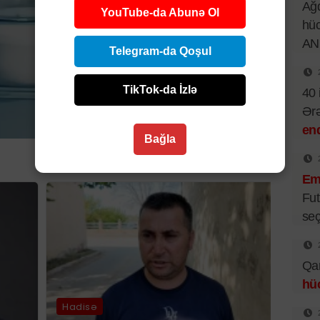
Ağd
YouTube-da Abunə Ol
hüc
AN
Telegram-da Qoşul
TikTok-da İzlə
40 
Ər
end
Bağla
Emi
Fut
seç
Qar
hü
Hadisə