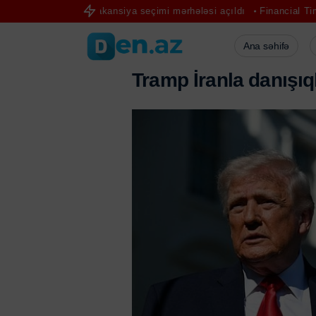
 üzrə vakansiya seçimi mərhələsi açıldı
Financial Times: Aİ-də Uk
Ana səhifə
T
r
a
m
p
İ
r
a
n
l
a
d
a
n
ı
ş
ı
q