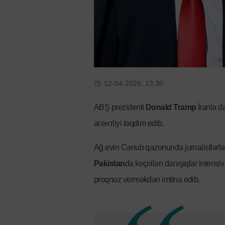
12-04-2026, 13:30
ABŞ prezidenti
Donald Tramp
İranla da
агентliyi təqdim edib.
Ağ evin Cənub qazonunda jurnalistlərl
Pakistan
da keçirilən danışıqlar intensiv
proqnoz verməkdən imtina edib.