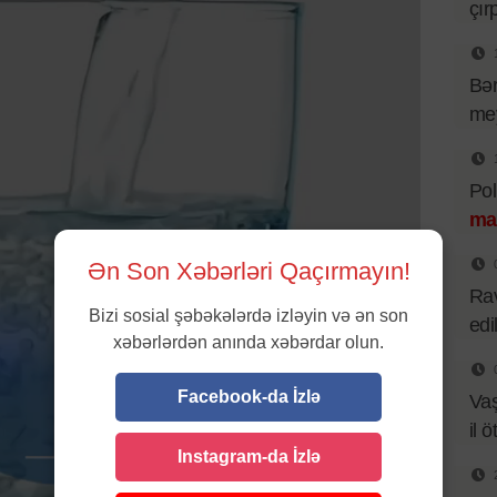
çır
Bər
mey
Pol
ma
Ən Son Xəbərləri Qaçırmayın!
Rav
Bizi sosial şəbəkələrdə izləyin və ən son
edi
xəbərlərdən anında xəbərdar olun.
Facebook-da İzlə
Va
il ö
Instagram-da İzlə