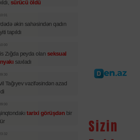
pıldı,
sürücü öldü
10:01
dədə əkin sahəsindən qadın
iti tapıldı
10:00
is Zığda peyda olan
seksual
nyakı
saxladı
09:30
il Tağıyev vəzifəsindən azad
ldi
09:00
şinqtondakı
tarixi görüşdən
bir
tür
23:32