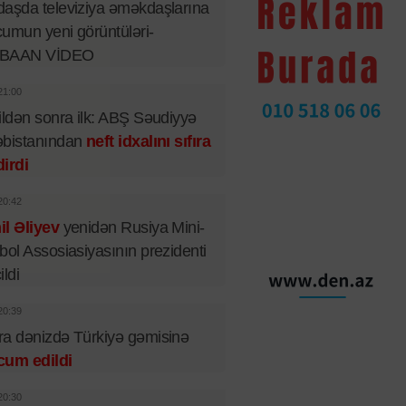
aşda televiziya əməkdaşlarına
umun yeni görüntüləri-
BAAN VİDEO
21:00
ildən sonra ilk: ABŞ Səudiyyə
əbistanından
neft idxalını sıfıra
irdi
20:42
l Əliyev
yenidən Rusiya Mini-
bol Assosiasiyasının prezidenti
ildi
20:39
a dənizdə Türkiyə gəmisinə
cum edildi
20:30