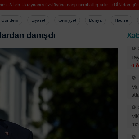
raynanın üzvlüyünə qarşı narahatlıq artır
DİN-dən günlük hesabat: 5
Gündəm
Siyasət
Cəmiyyət
Dünya
Hadisə
l
a
r
d
a
n
d
a
n
ı
ş
d
ı
Xəb
Tay
6 ö
Müd
att
Mİ
mər