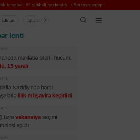
2 şübhəli saxlanıldı
Seutaya paraplanla keçmək istədi, həyatını itir
İdman
İqtisadiyyat
Şou-biznes
Müsahibə
Mədə
ər lenti
14:46
landda məktəbə silahlı hücum:
lü, 15 yaralı
14:41
afiə Nazirliyində hərbi
aşelərlə
illik müşavirə keçirildi
14:35
Q üzrə
vakansiya
seçimi
hələsi açıldı
14:30