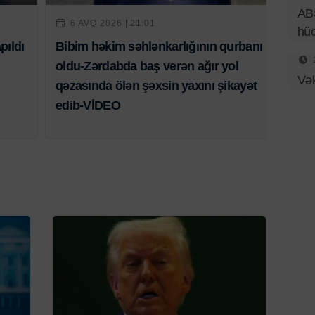
ABŞ
6 AVQ 2026 | 21:01
hü
pıldı
Bibim həkim səhlənkarlığının qurbanı
oldu-Zərdabda baş verən ağır yol
Vək
qəzasında ölən şəxsin yaxını şikayət
edib-VİDEO