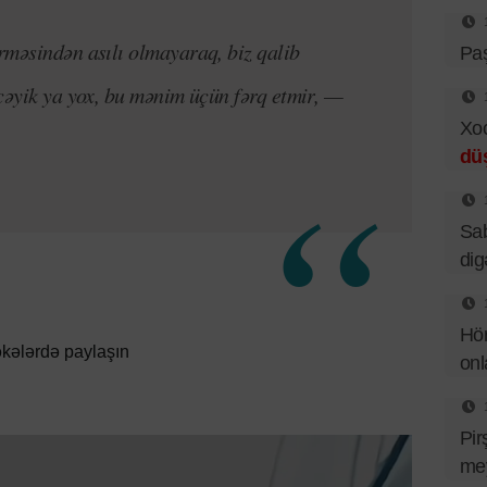
rməsindən asılı olmayaraq, biz qalib
Pa
cəyik ya yox, bu mənim üçün fərq etmir, —
Xo
dü
Sab
dig
Hör
kələrdə paylaşın
onl
Pir
mey