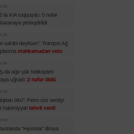
12:00
-la KIA toqquşdu: 5 nəfər
təxanaya yerləşdirildi
11:30
n sahibi deyilsən”: Trampın Ağ
 planına
məhkəmədən veto
11:00
-də ağır yük helikopteri
aya uğradı:
2 nəfər öldü
10:30
lqdan ötrü”: Petro söz verdiyi
i hakimiyyəti
təhvil verdi
10:28
ustanda "Hyundai" dirəyə