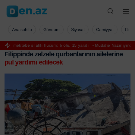
Ana səhifə
Gündəm
Siyasət
Cəmiyyət
Düny
təbə silahlı hücum: 6 ölü, 15 yaralı
Müdafiə Nazirliyində hərbi attaş
Filippində zəlzələ qurbanlarının ailələrinə
pul yardımı ediləcək