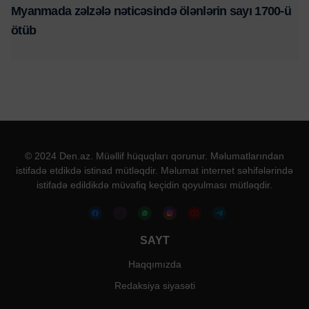
Myanmada zəlzələ nəticəsində ölənlərin sayı 1700-ü
ötüb
© 2024 Den.az. Müəllif hüquqları qorunur. Məlumatlarından
istifadə etdikdə istinad mütləqdir. Məlumat internet səhifələrində
istifadə edildikdə müvafiq keçidin qoyulması mütləqdir.
SAYT
Haqqımızda
Redaksiya siyasəti