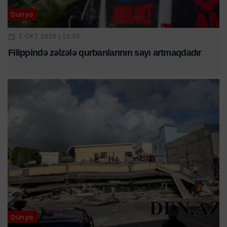
Dünya
1 OKT 2025 | 10:05
Filippində zəlzələ qurbanlarının sayı artmaqdadır
Dünya