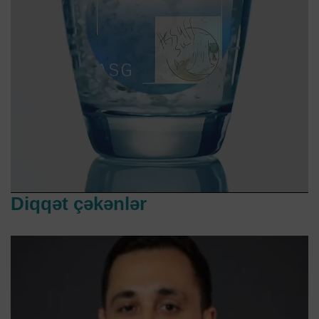
Diqqət çəkənlər