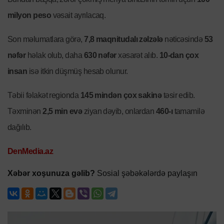
milyon peso
vəsait ayrılacaq.
Son məlumatlara görə,
7,8 maqnitudalı zəlzələ
nəticəsində
53
nəfər
həlak olub, daha
630 nəfər
xəsarət alıb.
10-dan çox
insan
isə itkin düşmüş hesab olunur.
Təbii fəlakət regionda
145 mindən çox sakinə
təsir edib.
Təxminən
2,5 min evə
ziyan dəyib, onlardan
460-ı
tamamilə
dağılıb.
DenMedia.az
Xəbər xoşunuza gəlib?
Sosial şəbəkələrdə paylaşın