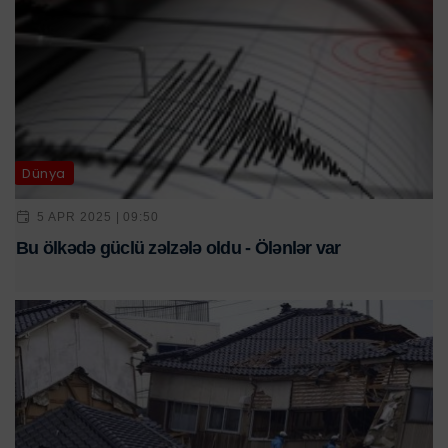
Dünya
5 APR 2025 | 09:50
Bu ölkədə güclü zəlzələ oldu - Ölənlər var