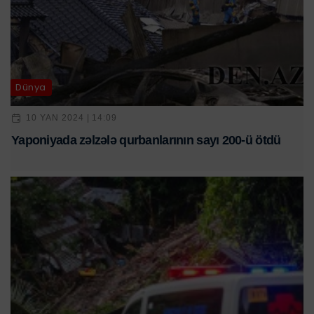
Dünya
10 YAN 2024 | 14:09
Yaponiyada zəlzələ qurbanlarının sayı 200-ü ötdü