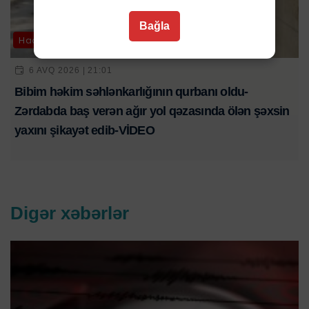
Bağla
Hadisə
6 AVQ 2026 | 21:01
Bibim həkim səhlənkarlığının qurbanı oldu-
Zərdabda baş verən ağır yol qəzasında ölən şəxsin
yaxını şikayət edib-VİDEO
Digər xəbərlər