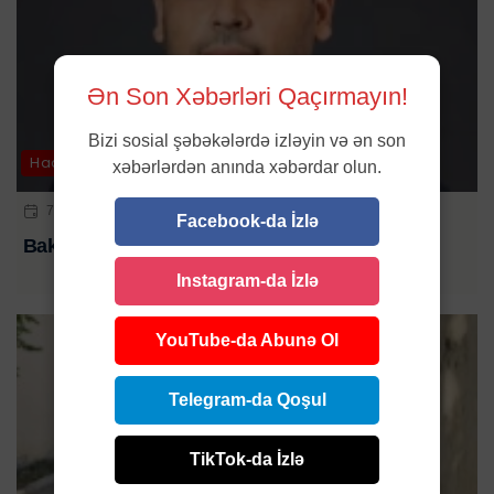
Ən Son Xəbərləri Qaçırmayın!
Bizi sosial şəbəkələrdə izləyin və ən son
Hadisə
xəbərlərdən anında xəbərdar olun.
7 AVQ 2026 | 12:14
Facebook-da İzlə
Bakıda gənc bankir evində ölü tapıldı
Instagram-da İzlə
YouTube-da Abunə Ol
Telegram-da Qoşul
TikTok-da İzlə