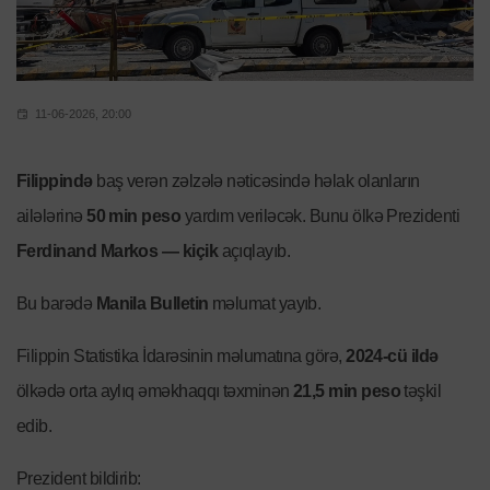
11-06-2026, 20:00
Filippində
baş verən zəlzələ nəticəsində həlak olanların
ailələrinə
50 min peso
yardım veriləcək. Bunu ölkə Prezidenti
Ferdinand Markos — kiçik
açıqlayıb.
Bu barədə
Manila Bulletin
məlumat yayıb.
Filippin Statistika İdarəsinin məlumatına görə,
2024-cü ildə
ölkədə orta aylıq əməkhaqqı təxminən
21,5 min peso
təşkil
edib.
Prezident bildirib: