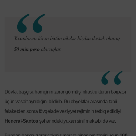
Yaxınlarını itirən bütün ailələr bizdən dəstək olaraq
50 min peso
alacaqlar.
Dövlət başçısı, həmçinin zərər görmüş infrastrukturun bərpası
üçün vəsait ayrıldığını bildirib. Bu obyektlər arasında təbii
fəlakətdən sonra fövqəladə vəziyyət rejiminin tətbiq edildiyi
Heneral-Santos
şəhərindəki yuxarı sinif məktəbi də var.
Bundan başqa, zərər çəkmiş meriya binasının təmiri üçün
100