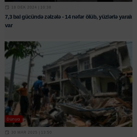
18 DEK 2024 | 10:38
7,3 bal gücündə zəlzələ - 14 nəfər ölüb, yüzlərlə yaralı
var
Dünya
30 MAR 2025 | 13:50