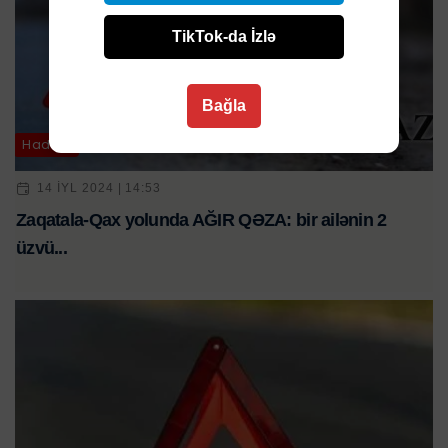
TikTok-da İzlə
Bağla
Hadisə
14 IYL 2024 | 14:53
Zaqatala-Qax yolunda AĞIR QƏZA: bir ailənin 2
üzvü...