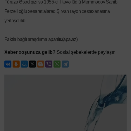
Füruzə Əsəd qızı və 1955-ci il təvəllüdlü Məmmədov Sahib
Fərzəli oğlu xəsarət alaraq Şirvan rayon xəstəxanasına
yerləşdirlib.
Faktla bağlı araşdırma aparılır.(apa.az)
Xəbər xoşunuza gəlib?
Sosial şəbəkələrdə paylaşın