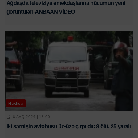
Ağdaşda televiziya əməkdaşlarına hücumun yeni
görüntüləri-ANBAAN VİDEO
Hadisə
8 AVQ 2026 | 18:00
İki sərnişin avtobusu üz-üzə çırpıldıı: 8 ölü, 25 yaralı