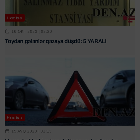
Hadisə
16 OKT 2023 | 02:20
Toydan gələnlər qəzaya düşdü: 5 YARALI
Hadisə
15 AVQ 2023 | 01:15