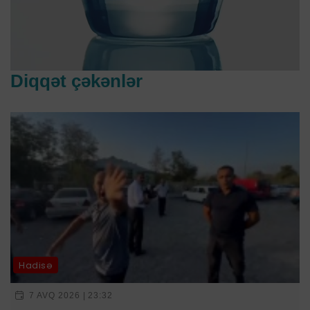
Diqqət çəkənlər
Hadisə
7 AVQ 2026 | 23:32