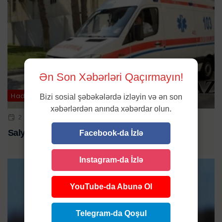
Ən Son Xəbərləri Qaçırmayın!
Hadisə
Bizi sosial şəbəkələrdə izləyin və ən son
xəbərlərdən anında xəbərdar olun.
2 NOY 2024 | 11:27
Salyanda ağır qəza - Bir ailənin 4 üzvü yaralandı
Facebook-da İzlə
Instagram-da İzlə
YouTube-da Abunə Ol
Telegram-da Qoşul