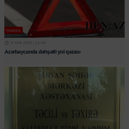
Hadisə
3 YAN 2025 | 12:46
Azərbaycanda dəhşətli yol qəzası