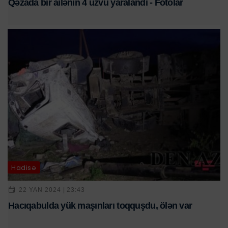
Qəzada bir ailənin 4 üzvü yaralandı - Fotolar
Hadisə
22 YAN 2024 | 23:43
Hacıqabulda yük maşınları toqquşdu, ölən var