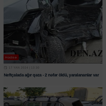
Hadisə
17 YAN 2024 | 13:30
Neftçalada ağır qəza - 2 nəfər öldü, yaralananlar var