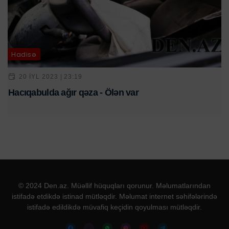
Hadisə
20 IYL 2023 | 23:19
Hacıqabulda ağır qəza - Ölən var
© 2024 Den.az. Müəllif hüquqları qorunur. Məlumatlarından
istifadə etdikdə istinad mütləqdir. Məlumat internet səhifələrində
istifadə edildikdə müvafiq keçidin qoyulması mütləqdir.