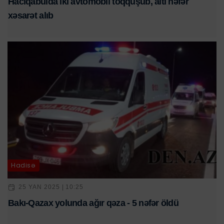
Hacıqabulda iki avtomobil toqquşub, altı nəfər
xəsarət alıb
Hadisə
25 YAN 2025 | 10:25
Bakı-Qazax yolunda ağır qəza - 5 nəfər öldü