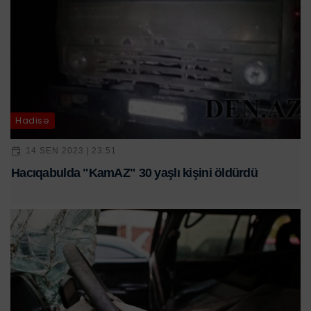
Hadisə
14 SEN 2023 | 23:51
Hacıqabulda "KamAZ" 30 yaşlı kişini öldürdü