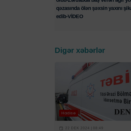
oldu-Zərdabda baş verən ağır yo
qəzasında ölən şəxsin yaxını şik
edib-VİDEO
Digər xəbərlər
Hadisə
22 DEK 2024 | 08:49