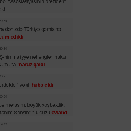
bol Assosiasiyasının prezidenti
ildi
20:39
a dənizdə Türkiyə gəmisinə
cum edildi
20:30
-nin maliyyə nəhəngləri haker
cumuna
məruz qaldı
20:21
ndotdel” vəkili
həbs etdi
20:00
ə mərasim, böyük xoşbəxtlik:
tanım Sensin”in ulduzu
evləndi
19:42