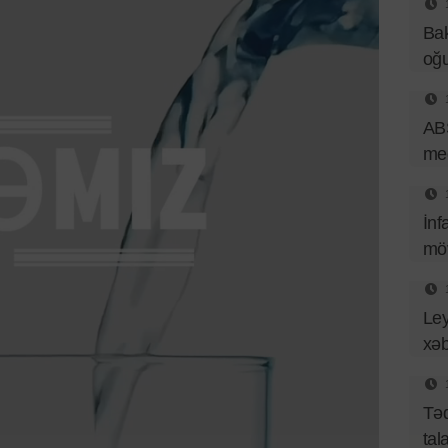
Bak
oğu
ABŞ
med
İnf
mö
Ley
xəb
Təq
tal