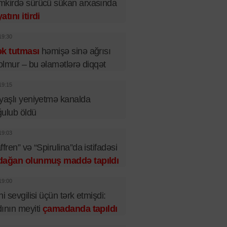
kirdə sürücü sükan arxasında
atını itirdi
19:30
ək tutması
həmişə sinə ağrısı
 olmur – bu əlamətlərə diqqət
19:15
yaşlı yeniyetmə kanalda
ulub öldü
19:03
ffren” və “Spirulina”da istifadəsi
dağan olunmuş maddə tapıldı
19:00
ni sevgilisi üçün tərk etmişdi:
ının meyiti
çamadanda tapıldı