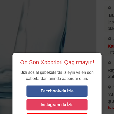
"B
tez
ol
Kar
- 
Ən Son Xəbərləri Qaçırmayın!
Ray
Bizi sosial şəbəkələrdə izləyin və ən son
Xəb
xəbərlərdən anında xəbərdar olun.
Facebook-da İzlə
“Al
qr
Instagram-da İzlə
haz