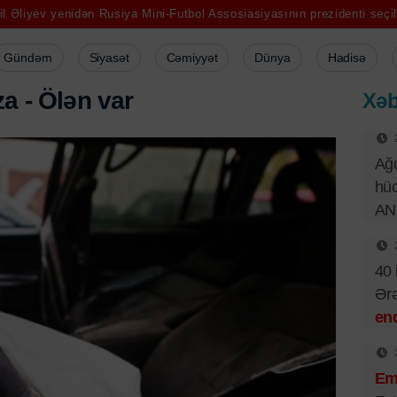
ən Rusiya Mini-Futbol Assosiasiyasının prezidenti seçildi
Qara dən
Gündəm
Siyasət
Cəmiyyət
Dünya
Hadisə
z
a
-
Ö
l
ə
n
v
a
r
Xəb
Ağd
hüc
AN
40 
Ər
end
Emi