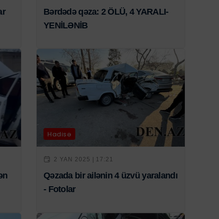
ar
Bərdədə qəza: 2 ÖLÜ, 4 YARALI-
YENİLƏNİB
Hadisə
2 YAN 2025 | 17:21
ən
Qəzada bir ailənin 4 üzvü yaralandı
- Fotolar