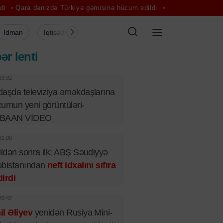
izdə Türkiyə gəmisinə hücum edildi
ABŞ-nin maliyyə nəhəngləri ha
İdman
İqtisadiyyat
Şou-biznes
Müsahibə
Mədə
ər lenti
23:32
aşda televiziya əməkdaşlarına
umun yeni görüntüləri-
BAAN VİDEO
21:00
ildən sonra ilk: ABŞ Səudiyyə
əbistanından
neft idxalını sıfıra
irdi
20:42
l Əliyev
yenidən Rusiya Mini-