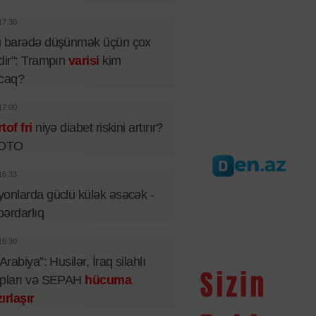
17:30
u barədə düşünmək üçün çox
dir": Trampın
varisi
kim
acaq?
17:00
tof fri
niyə diabet riskini artırır?
FOTO
16:33
onlarda güclü külək əsəcək -
ərdarlıq
16:30
 Arabiya”: Husilər, İraq silahlı
upları və SEPAH
hücuma
ırlaşır