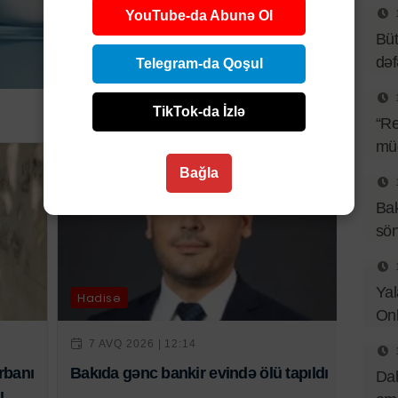
YouTube-da Abunə Ol
Büt
də
Telegram-da Qoşul
TikTok-da İzlə
“Re
müq
Bağla
Bak
sö
Yal
Hadisə
Onl
7 AVQ 2026 | 12:14
rbanı
Bakıda gənc bankir evində ölü tapıldı
Dah