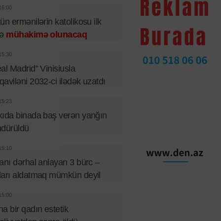
16:00
ün ermənilərin katolikosu ilk
fə
mühakimə olunacaq
15:30
al Madrid” Vinisiusla
aviləni 2032-ci ilədək uzatdı
15:23
ıda binada baş verən yanğın
ndürüldü
15:10
anı dərhal anlayan 3 bürc –
arı aldatmaq mümkün deyil
15:00
a bir qadın estetik