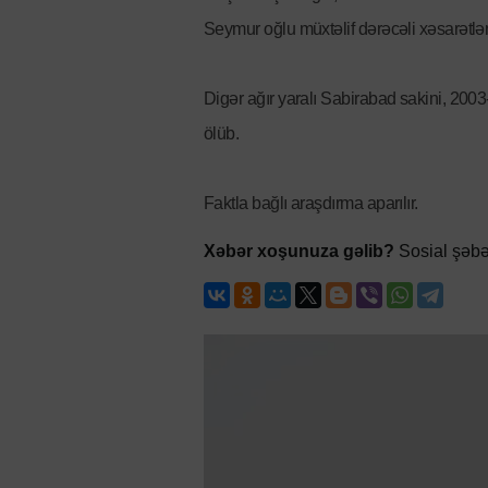
Seymur oğlu müxtəlif dərəcəli xəsarətlə
Digər ağır yaralı Sabirabad sakini, 200
ölüb.
Faktla bağlı araşdırma aparılır.
Xəbər xoşunuza gəlib?
Sosial şəbə