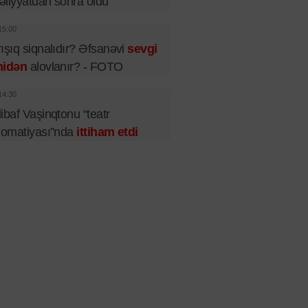
liyyatdan sonra öldü
15:00
ışıq siqnalıdır? Əfsanəvi
sevgi
nidən
alovlanır? - FOTO
14:30
ibaf Vaşinqtonu “teatr
lomatiyası”nda
ittiham etdi