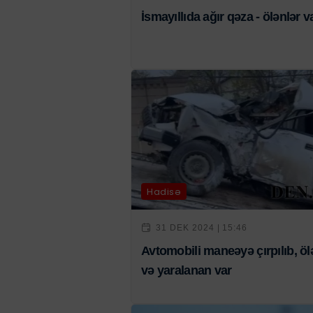
İsmayıllıda ağır qəza - ölənlər v
Hadisə
31 DEK 2024 | 15:46
Avtomobili maneəyə çırpılıb, öl
və yaralanan var