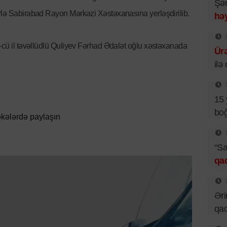
Şəm
rlə Sabirabad Rayon Mərkəzi Xəstəxanasına yerləşdirilib.
həy
3-cü il təvəllüdlü Quliyev Fərhad Ədalət oğlu xəstəxanada
Ür
ilə
15 
boğ
kələrdə paylaşın
“Sa
qa
Əri
qad