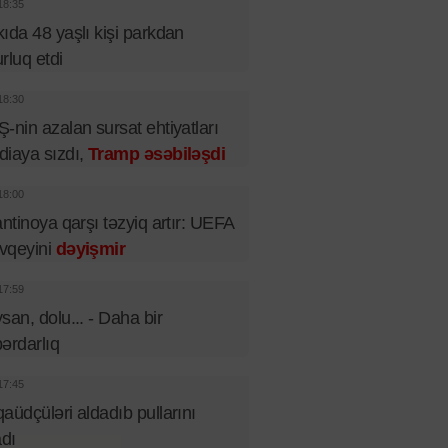
18:35
ıda 48 yaşlı kişi parkdan
rluq etdi
18:30
-nin azalan sursat ehtiyatları
iaya sızdı,
Tramp əsəbiləşdi
18:00
antinoya qarşı təzyiq artır: UEFA
vqeyini
dəyişmir
17:59
san, dolu... - Daha bir
ərdarlıq
17:45
aüdçüləri aldadıb pullarını
adı