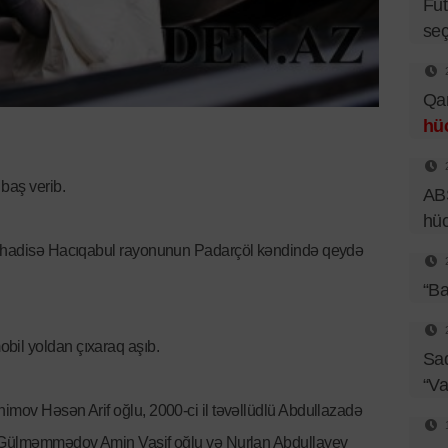
Fut
seç
Qar
hü
baş verib.
ABŞ
hü
i, hadisə Hacıqabul rayonunun Padarçöl kəndində qeydə
“Ba
bil yoldan çıxaraq aşıb.
Sad
“Va
imov Həsən Arif oğlu, 2000-ci il təvəllüdlü Abdullazadə
lü Gülməmmədov Amin Vasif oğlu və Nurlan Abdullayev