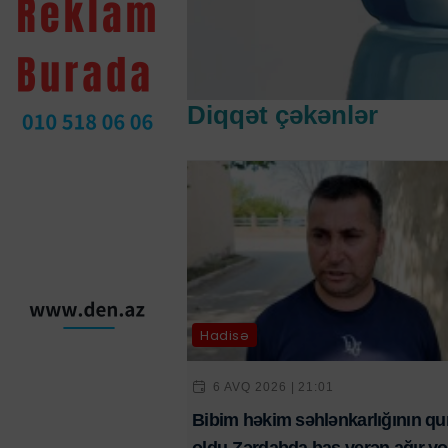
Diqqət çəkənlər
Hadisə
6 AVQ 2026 | 21:01
Bibim həkim səhlənkarlığının qu