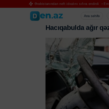
udiyyə Ərəbistanından neft idxalını sıfıra endirdi
Emil Əliyev yenid
Ana səhifə
H
a
c
ı
q
a
b
u
l
d
a
a
ğ
ı
r
q
ə