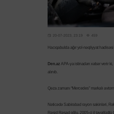
20-07-2023, 23:19
459
Hacıqabulda ağır yol-nəqliyyat hadisəsi 
Den.az
APA-ya istinadən xəbər verir k
alınıb.
Qəza zamanı “Mercedes” markalı avtomo
Nəticədə Sabirabad rayon sakinləri, Rəh
Rəşid Rəşad oğlu, 2005-ci il təvəllüd