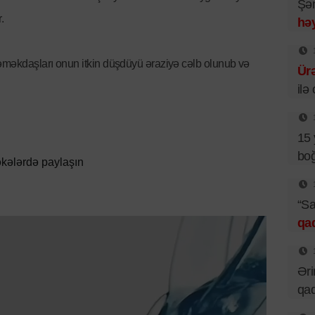
Şəm
.
həy
əməkdaşları onun itkin düşdüyü əraziyə cəlb olunub və
Ür
ilə
15 
boğ
kələrdə paylaşın
“Sa
qa
Əri
qad