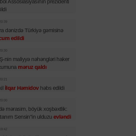
bol Assosiasiyasının prezidenti
ildi
20:39
a dənizdə Türkiyə gəmisinə
cum edildi
20:30
-nin maliyyə nəhəngləri haker
cumuna
məruz qaldı
20:21
il
İlqar Həmidov
həbs edildi
20:00
ə mərasim, böyük xoşbəxtlik:
tanım Sensin”in ulduzu
evləndi
19:42