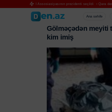
-Futbol Assosiasiyasının prezidenti seçildi
Qara dənizdə Türkiyə g
Ana səhifə
G
ö
l
m
ə
ç
ə
d
ə
n
m
e
y
i
t
i
k
i
m
i
m
i
ş