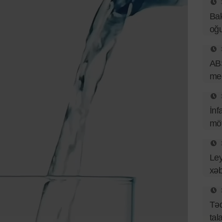
Bak
oğu
ABŞ
med
İnf
mö
Ley
xəb
Təq
tal