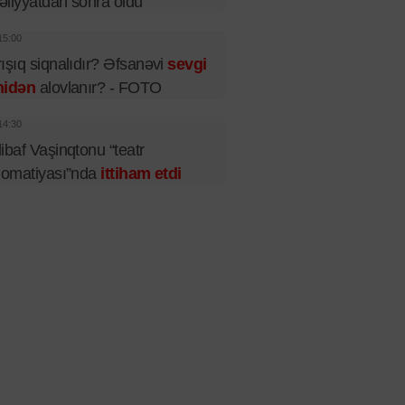
liyyatdan sonra öldü
15:00
ışıq siqnalıdır? Əfsanəvi
sevgi
nidən
alovlanır? - FOTO
14:30
ibaf Vaşinqtonu “teatr
lomatiyası”nda
ittiham etdi