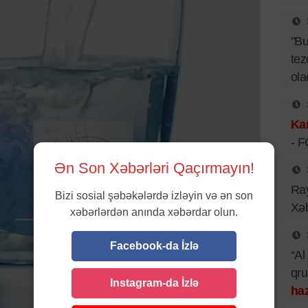
"B
tez
ol
Kar
- 
Ən Son Xəbərləri Qaçırmayın!
Ray
Bizi sosial şəbəkələrdə izləyin və ən son
Xəb
xəbərlərdən anında xəbərdar olun.
Facebook-da İzlə
“Al
qr
Instagram-da İzlə
haz