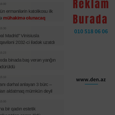
16:00
ün ermənilərin katolikosu ilk
fə
mühakimə olunacaq
15:30
al Madrid” Vinisiusla
aviləni 2032-ci ilədək uzatdı
15:23
ıda binada baş verən yanğın
ndürüldü
15:10
anı dərhal anlayan 3 bürc –
arı aldatmaq mümkün deyil
15:00
a bir qadın estetik