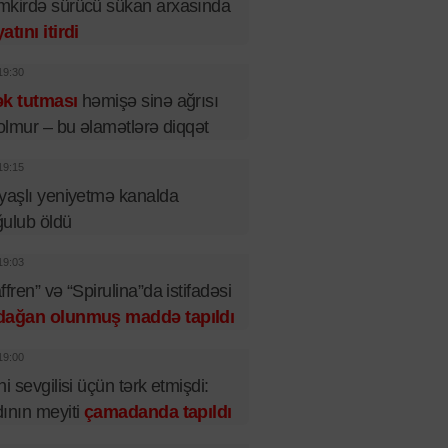
kirdə sürücü sükan arxasında
atını itirdi
19:30
ək tutması
həmişə sinə ağrısı
 olmur – bu əlamətlərə diqqət
19:15
yaşlı yeniyetmə kanalda
ulub öldü
19:03
ffren” və “Spirulina”da istifadəsi
dağan olunmuş maddə tapıldı
19:00
ni sevgilisi üçün tərk etmişdi:
ının meyiti
çamadanda tapıldı