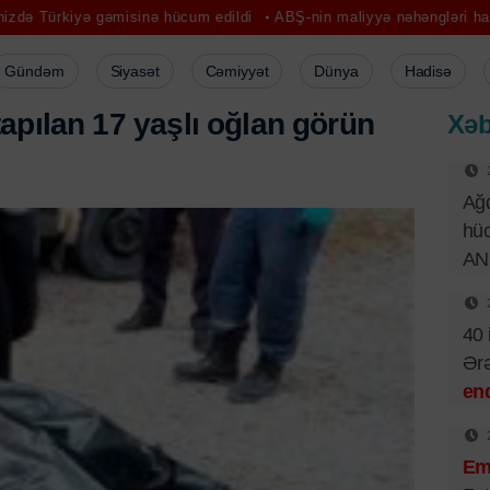
əmisinə hücum edildi
ABŞ-nin maliyyə nəhəngləri haker hücumuna 
Gündəm
Siyasət
Cəmiyyət
Dünya
Hadisə
t
a
p
ı
l
a
n
1
7
y
a
ş
l
ı
o
ğ
l
a
n
g
ö
r
ü
n
Xəb
Ağd
hüc
AN
40 
Ər
end
Emi