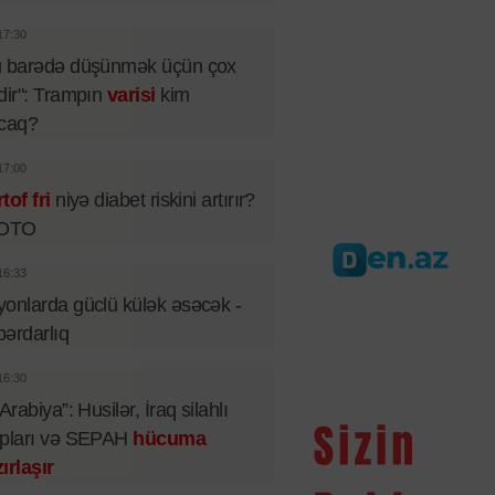
17:30
u barədə düşünmək üçün çox
dir": Trampın
varisi
kim
acaq?
17:00
tof fri
niyə diabet riskini artırır?
FOTO
16:33
onlarda güclü külək əsəcək -
ərdarlıq
16:30
 Arabiya”: Husilər, İraq silahlı
upları və SEPAH
hücuma
ırlaşır