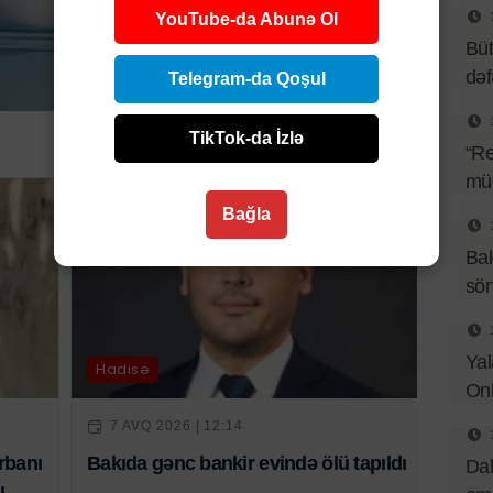
YouTube-da Abunə Ol
Büt
də
Telegram-da Qoşul
TikTok-da İzlə
“Re
müq
Bağla
Bak
sö
Yal
Hadisə
Onl
7 AVQ 2026 | 12:14
rbanı
Bakıda gənc bankir evində ölü tapıldı
Dah