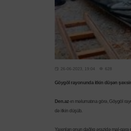
26-06-2023, 19:04
628
Göygöl rayonunda itkin düşən şəxsin m
Den.az
-ın məlumatına görə, Göygöl rayo
də itkin düşüb.
Yaxınları onun dağlıq ərazidə mal-qara