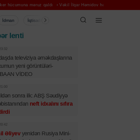
məruz qaldı
Vəkil İlqar Həmidov həbs edildi
Sadə mərasim, böyük 
İdman
İqtisadiyyat
Şou-biznes
Müsahibə
Mədə
ər lenti
23:32
aşda televiziya əməkdaşlarına
umun yeni görüntüləri-
BAAN VİDEO
21:00
ildən sonra ilk: ABŞ Səudiyyə
əbistanından
neft idxalını sıfıra
irdi
20:42
l Əliyev
yenidən Rusiya Mini-