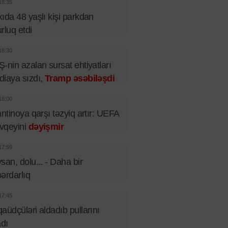
18:35
ıda 48 yaşlı kişi parkdan
rluq etdi
18:30
-nin azalan sursat ehtiyatları
iaya sızdı,
Tramp əsəbiləşdi
18:00
antinoya qarşı təzyiq artır: UEFA
vqeyini
dəyişmir
17:59
san, dolu... - Daha bir
ərdarlıq
17:45
aüdçüləri aldadıb pullarını
adı