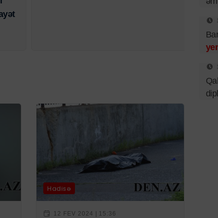
l
əmə
ayət
Bar
ye
Qal
dip
Hadisə
12 FEV 2024 | 15:36