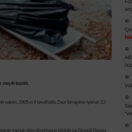
Fut
seç
Qar
hü
ABŞ
hü
eyiti tapılıb.
Vək
n sakini, 2005-ci il təvəllüdlü Zaur İsmayılov iyunun 22-
Sad
“Va
 otaran zaman itkin düşdüyünü bildirib və Göygöl Rayon