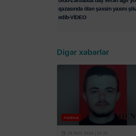
oldu-Zərdabda baş verən ağır yo
qəzasında ölən şəxsin yaxını şik
edib-VİDEO
Digər xəbərlər
Hadisə
26 NOY 2024 | 15:25