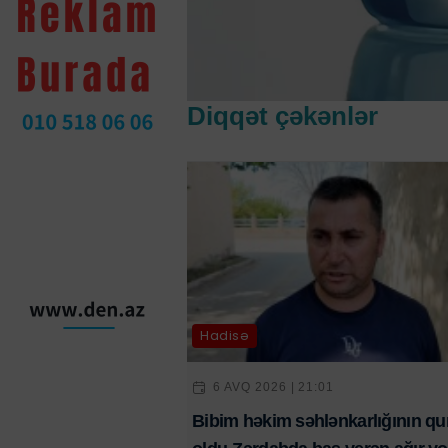
Diqqət çəkənlər
Hadisə
6 AVQ 2026 | 21:01
Bibim həkim səhlənkarlığının qu