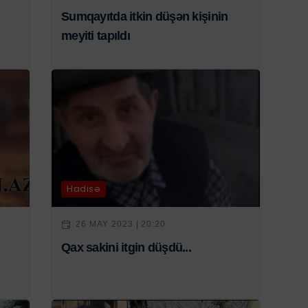
Sumqayıtda itkin düşən kişinin
meyiti tapıldı
Hadisə
26 MAY 2023 | 20:20
n
Qax sakini itgin düşdü...