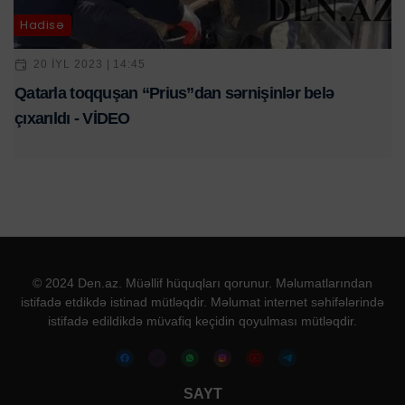
Hadisə
20 IYL 2023 | 14:45
Qatarla toqquşan “Prius”dan sərnişinlər belə
çıxarıldı - VİDEO
© 2024 Den.az. Müəllif hüquqları qorunur. Məlumatlarından
istifadə etdikdə istinad mütləqdir. Məlumat internet səhifələrində
istifadə edildikdə müvafiq keçidin qoyulması mütləqdir.
SAYT