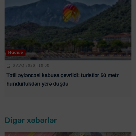
Hadisə
6 AVQ 2026 | 10:00
Tətil əyləncəsi kabusa çevrildi: turistlər 50 metr
hündürlükdən yerə düşdü
Digər xəbərlər