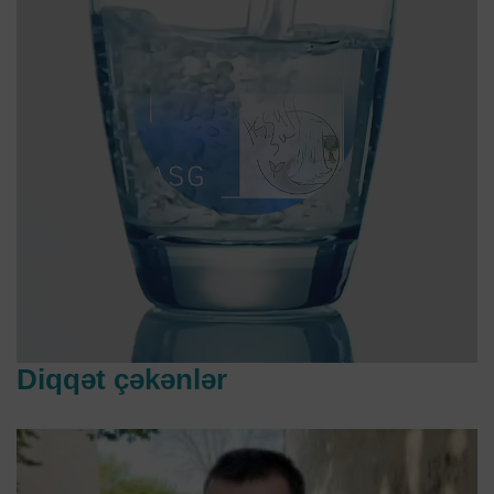
Diqqət çəkənlər