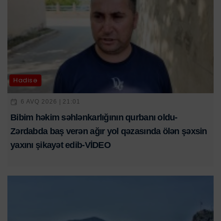
Hadisə
6 AVQ 2026 | 21:01
Bibim həkim səhlənkarlığının qurbanı oldu-
Zərdabda baş verən ağır yol qəzasında ölən şəxsin
yaxını şikayət edib-VİDEO