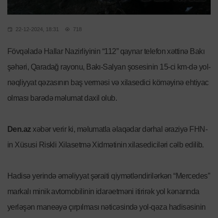
22-12-2024, 18:31
718
Fövqəladə Hallar Nazirliyinin “112” qaynar telefon xəttinə Bakı
şəhəri, Qaradağ rayonu, Bakı-Salyan şosesinin 15-ci km-də yol-
nəqliyyat qəzasının baş verməsi və xilasedici köməyinə ehtiyac
olması barədə məlumat daxil olub.
Den.az
xəbər verir ki, məlumatla əlaqədar dərhal əraziyə FHN-
in Xüsusi Riskli Xilasetmə Xidmətinin xilasediciləri cəlb edilib.
Hadisə yerində əməliyyat şəraiti qiymətləndirilərkən “Mercedes”
markalı minik avtomobilinin idarəetməni itirirək yol kənarında
yerləşən maneəyə çırpılması nəticəsində yol-qəza hadisəsinin