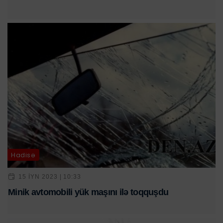
Hadisə
15 IYN 2023 | 10:33
Minik avtomobili yük maşını ilə toqquşdu