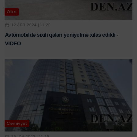
Ölkə
12 APR 2024 | 11:20
Avtomobildə sıxılı qalan yeniyetmə xilas edildi -
VİDEO
Cəmiyyət
26 IYN 2023 | 11:18