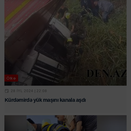
Ölkə
28 IYL 2024 | 22:08
Kürdəmirdə yük maşını kanala aşdı