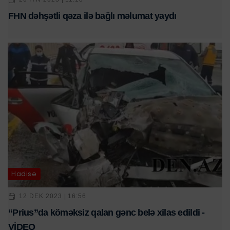
FHN dəhşətli qəza ilə bağlı məlumat yaydı
Hadisə
12 DEK 2023 | 16:56
“Prius”da köməksiz qalan gənc belə xilas edildi -
VİDEO