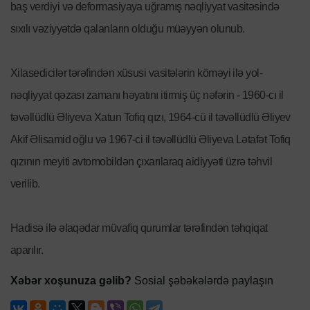
baş verdiyi və deformasiyaya uğramış nəqliyyat vasitəsində
sıxılı vəziyyətdə qalanların olduğu müəyyən olunub.
Xilasedicilər tərəfindən xüsusi vasitələrin köməyi ilə yol-
nəqliyyat qəzası zamanı həyatını itirmiş üç nəfərin - 1960-cı il
təvəllüdlü Əliyeva Xatun Tofiq qızı, 1964-cü il təvəllüdlü Əliyev
Akif Əlisamid oğlu və 1967-ci il təvəllüdlü Əliyeva Lətafət Tofiq
qızının meyiti avtomobildən çıxarılaraq aidiyyəti üzrə təhvil
verilib.
Hadisə ilə əlaqədar müvafiq qurumlar tərəfindən təhqiqat
aparılır.
Xəbər xoşunuza gəlib?
Sosial şəbəkələrdə paylaşın