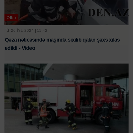
Ölkə
26 IYL 2024 | 11:42
Qəza nəticəsində maşında sıxılıb qalan şəxs xilas
edildi - Video