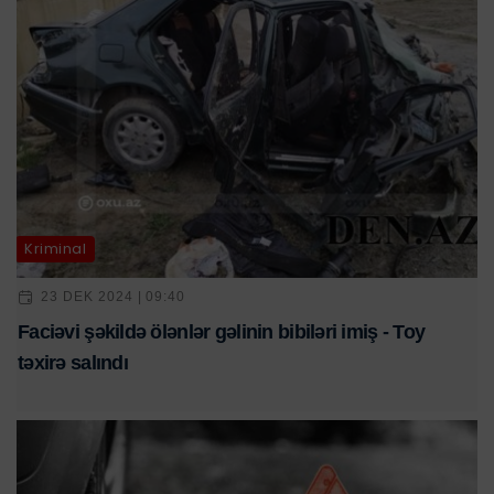
Kriminal
23 DEK 2024 | 09:40
Faciəvi şəkildə ölənlər gəlinin bibiləri imiş - Toy
təxirə salındı