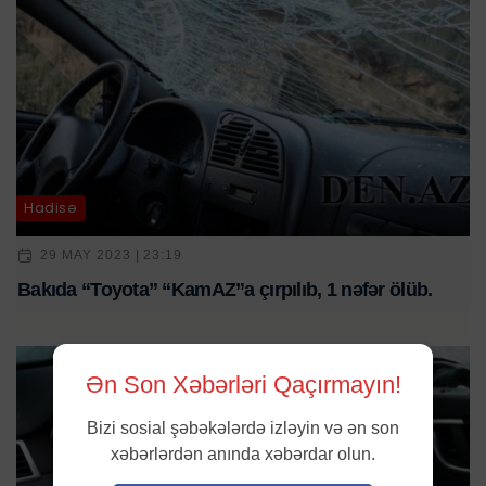
Hadisə
29 MAY 2023 | 23:19
Bakıda “Toyota” “KamAZ”a çırpılıb, 1 nəfər ölüb.
Ən Son Xəbərləri Qaçırmayın!
Bizi sosial şəbəkələrdə izləyin və ən son
xəbərlərdən anında xəbərdar olun.