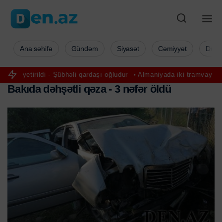
Ana səhifə
Gündəm
Siyasət
Cəmiyyət
Düny
- Şübhəli qardaşı oğludur
Almaniyada iki tramvay toqquşdu: 30-a yax
B
a
k
ı
d
a
d
ə
h
ş
ə
t
l
i
q
ə
z
a
-
3
n
ə
f
ə
r
ö
l
d
ü