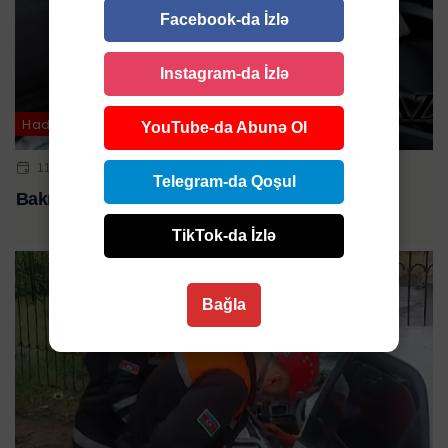
Facebook-da İzlə
Instagram-da İzlə
Hadisə
YouTube-da Abunə Ol
11 NOY 2024 | 09:32
Telegram-da Qoşul
Bakıda 2 maşın toqquşub - Ölən var
TikTok-da İzlə
Bağla