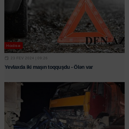
Hadisə
23 FEV 2024 | 09:26
Yevlaxda iki maşın toqquşdu - Ölən var