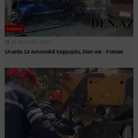
Hadisə
16 FEV 2025 | 10:52
Ucarda 14 avtomobil toqquşdu, ölən var - Fotolar