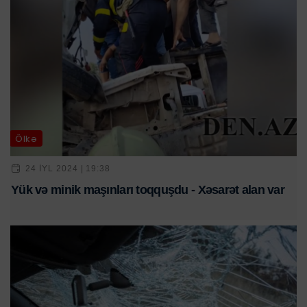
Ölkə
24 IYL 2024 | 19:38
Yük və minik maşınları toqquşdu - Xəsarət alan var