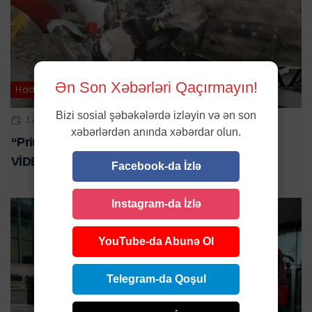
Ən Son Xəbərləri Qaçırmayın!
Hadisə
Bizi sosial şəbəkələrdə izləyin və ən son
12 DEK 2023 | 16:56
xəbərlərdən anında xəbərdar olun.
“Prius”da köməksiz qalan gənc belə xilas edildi -
VİDEO
Facebook-da İzlə
Instagram-da İzlə
YouTube-da Abunə Ol
Telegram-da Qoşul