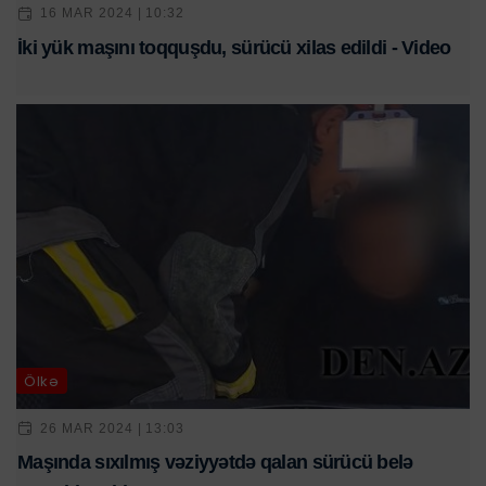
16 MAR 2024 | 10:32
İki yük maşını toqquşdu, sürücü xilas edildi - Video
Ölkə
26 MAR 2024 | 13:03
Maşında sıxılmış vəziyyətdə qalan sürücü belə