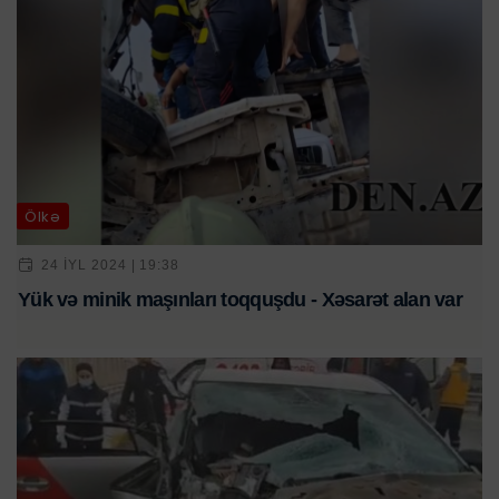
Ölkə
24 IYL 2024 | 19:38
Yük və minik maşınları toqquşdu - Xəsarət alan var