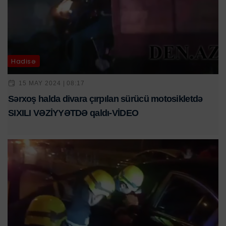
Hadisə
15 MAY 2024 | 08:17
Sərxoş halda divara çırpılan sürücü motosikletdə
SIXILI VƏZİYYƏTDƏ qaldı-VİDEO