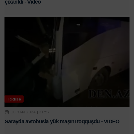
çıxarıldı - Video
Hadisə
10 YAN 2024 | 21:57
Sarayda avtobusla yük maşını toqquşdu - VİDEO