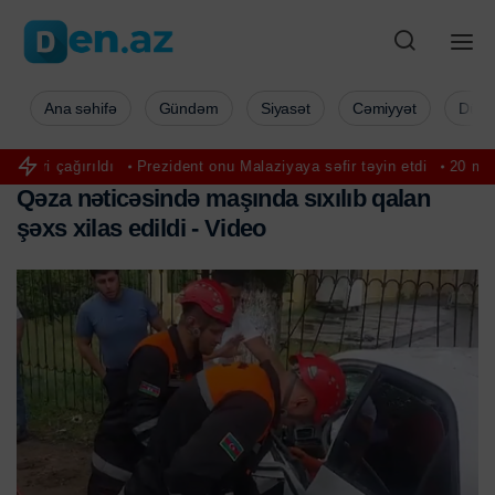
Ana səhifə
Gündəm
Siyasət
Cəmiyyət
Düny
ı
Prezident onu Malaziyaya səfir təyin etdi
20 manatlıq ödəniş lə
Q
ə
z
a
n
ə
t
i
c
ə
s
i
n
d
ə
m
a
ş
ı
n
d
a
s
ı
x
ı
l
ı
b
q
a
l
a
n
ş
ə
x
s
x
i
l
a
s
e
d
i
l
d
i
-
V
i
d
e
o