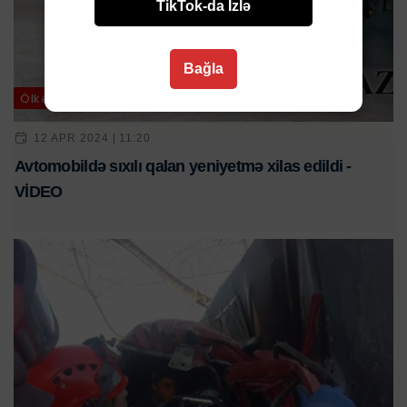
TikTok-da İzlə
Bağla
Ölkə
12 APR 2024 | 11:20
Avtomobildə sıxılı qalan yeniyetmə xilas edildi -
VİDEO