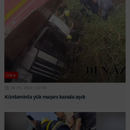
Ölkə
28 IYL 2024 | 22:08
Kürdəmirdə yük maşını kanala aşdı