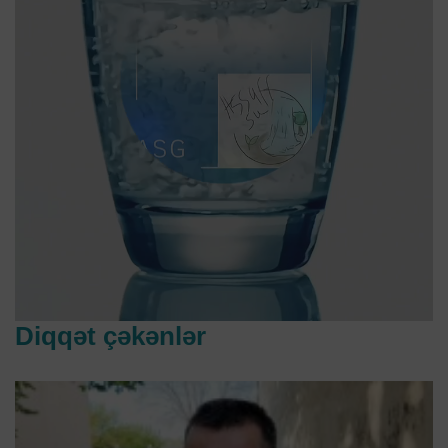
Diqqət çəkənlər