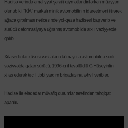
Hadisə yerində əməliyyat şəraiti qiymətləndirilərkən müəyyən
olunub ki, “KİA” markalı minik avtomobilinin idarəetməni itirərək
ağaca çırpılması nəticəsində yol-qəza hadisəsi baş verib və
sürücü deformasiyaya uğramış avtomobildə sıxılı vəziyyətdə
qalıb.
Xilasedicilər xüsusi vasitələrin köməyi ilə avtomobildə sıxılı
vəziyyətdə qalan sürücü, 1996-cı il təvəllüdlü G.Hüseyinlini
xilas edərək təcili tibbi yardım briqadasına təhvil veriblər.
Hadisə ilə əlaqədar müvafiq qurumlar tərəfindən təhqiqat
aparılır.