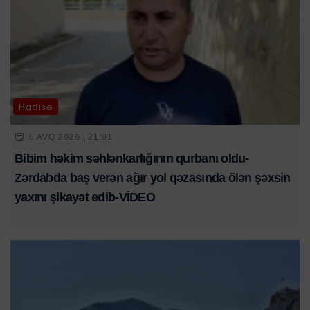
Hadisə
6 AVQ 2026 | 21:01
Bibim həkim səhlənkarlığının qurbanı oldu-
Zərdabda baş verən ağır yol qəzasında ölən şəxsin
yaxını şikayət edib-VİDEO