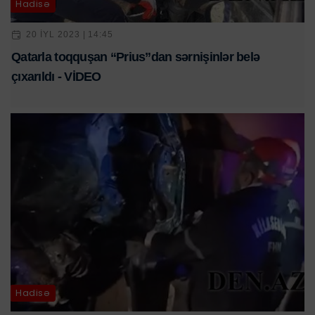
Hadisə
20 IYL 2023 | 14:45
Qatarla toqquşan “Prius”dan sərnişinlər belə
çıxarıldı - VİDEO
Hadisə