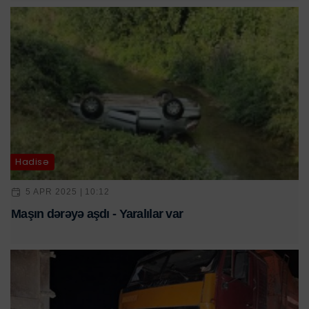
Hadisə
5 APR 2025 | 10:12
Maşın dərəyə aşdı - Yaralılar var