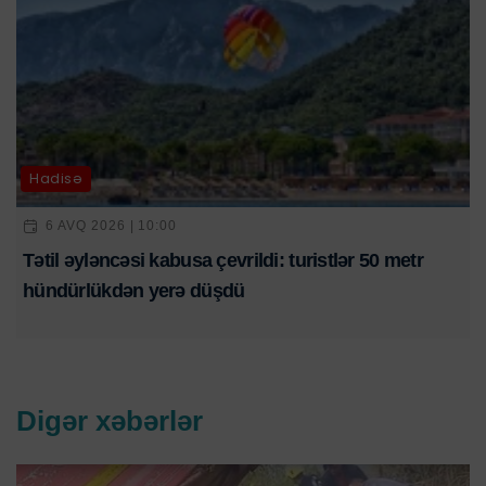
Hadisə
6 AVQ 2026 | 10:00
Tətil əyləncəsi kabusa çevrildi: turistlər 50 metr
hündürlükdən yerə düşdü
Digər xəbərlər