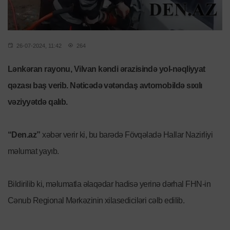
26-07-2024, 11:42
264
Lənkəran rayonu, Vilvan kəndi ərazisində yol-nəqliyyat
qəzası baş verib. Nəticədə vətəndaş avtomobildə sıxılı
vəziyyətdə qalıb.
“Den.az”
xəbər verir ki, bu barədə Fövqəladə Hallar Nazirliyi
məlumat yayıb.
Bildirilib ki, məlumatla əlaqədar hadisə yerinə dərhal FHN-in
Cənub Regional Mərkəzinin xilasediciləri cəlb edilib.