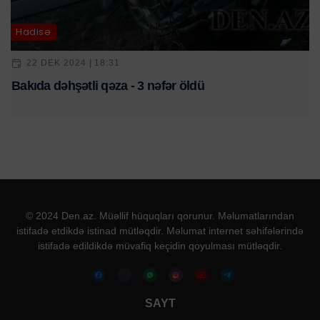
Hadisə
22 DEK 2024 | 18:31
Bakıda dəhşətli qəza - 3 nəfər öldü
© 2024 Den.az. Müəllif hüquqları qorunur. Məlumatlarından
istifadə etdikdə istinad mütləqdir. Məlumat internet səhifələrində
istifadə edildikdə müvafiq keçidin qoyulması mütləqdir.
SAYT