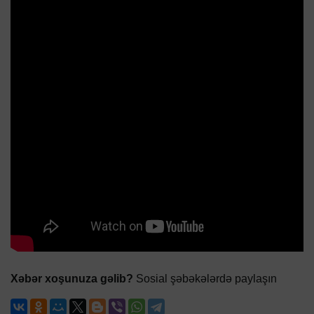
Xəbər xoşunuza gəlib?
Sosial şəbəkələrdə paylaşın