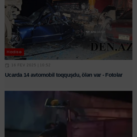
Hadisə
16 FEV 2025 | 10:52
Ucarda 14 avtomobil toqquşdu, ölən var - Fotolar