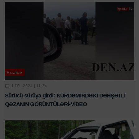
Hadisə
1 IYL 2024 | 11:34
Sürücü sürüyə girdi: KÜRDƏMİRDƏKİ DƏHŞƏTLİ
QƏZANIN GÖRÜNTÜLƏRİ-VİDEO