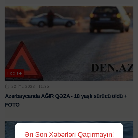
Hadisə
22 IYL 2023 | 11:35
Azərbaycanda AĞIR QƏZA - 18 yaşlı sürücü öldü +
FOTO
Ən Son Xəbərləri Qaçırmayın!