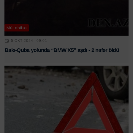
Müsahibə
5 OKT 2024 | 09:01
Bakı-Quba yolunda “BMW X5” aşdı - 2 nəfər öldü