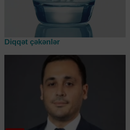
Diqqət çəkənlər