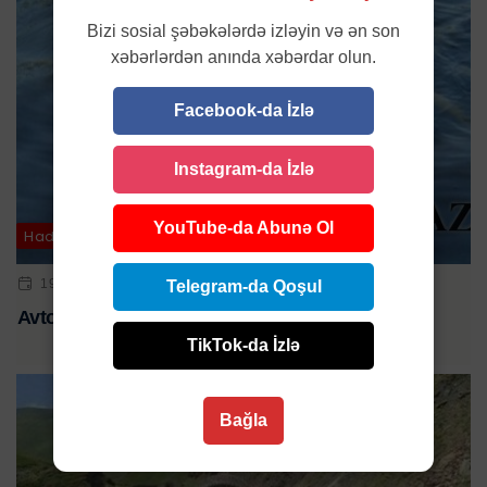
Bizi sosial şəbəkələrdə izləyin və ən son
xəbərlərdən anında xəbərdar olun.
Facebook-da İzlə
Instagram-da İzlə
YouTube-da Abunə Ol
Hadisə
19 YAN 2025 | 18:51
Telegram-da Qoşul
Avtomobil kanala aşdı - xəsarət alanlar var
TikTok-da İzlə
Bağla