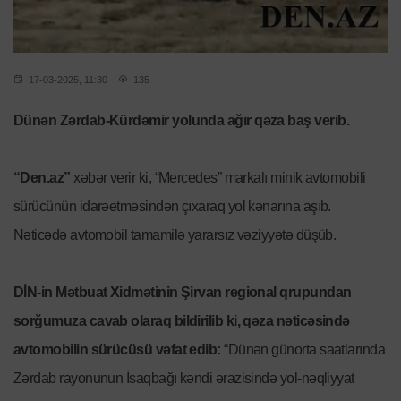
17-03-2025, 11:30
135
Dünən Zərdab-Kürdəmir yolunda ağır qəza baş verib.
“Den.az”
xəbər verir ki, “Mercedes” markalı minik avtomobili
sürücünün idarəetməsindən çıxaraq yol kənarına aşıb.
Nəticədə avtomobil tamamilə yararsız vəziyyətə düşüb.
DİN-in Mətbuat Xidmətinin Şirvan regional qrupundan
sorğumuza cavab olaraq bildirilib ki, qəza nəticəsində
avtomobilin sürücüsü vəfat edib:
“Dünən günorta saatlarında
Zərdab rayonunun İsaqbağı kəndi ərazisində yol-nəqliyyat