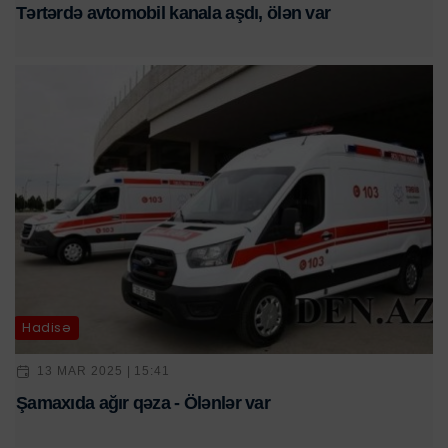
Tərtərdə avtomobil kanala aşdı, ölən var
Hadisə
13 MAR 2025 | 15:41
Şamaxıda ağır qəza - Ölənlər var