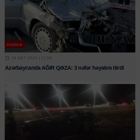
Hadisə
29 OKT 2023 | 11:50
Azərbaycanda AĞIR QƏZA: 3 nəfər həyatını itirdi