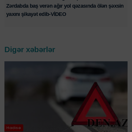
Zərdabda baş verən ağır yol qəzasında ölən şəxsin
yaxını şikayət edib-VİDEO
Digər xəbərlər
Hadisə