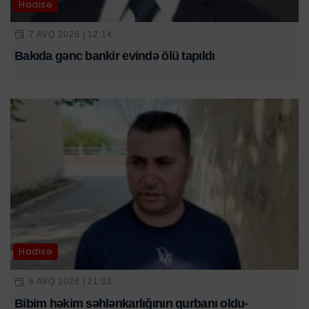
Hadisə
7 AVQ 2026 | 12:14
Bakıda gənc bankir evində ölü tapıldı
Hadisə
6 AVQ 2026 | 21:01
Bibim həkim səhlənkarlığının qurbanı oldu-