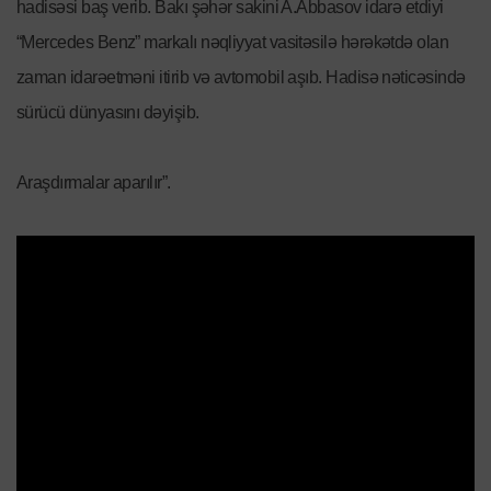
hadisəsi baş verib. Bakı şəhər sakini A.Abbasov idarə etdiyi
“Mercedes Benz” markalı nəqliyyat vasitəsilə hərəkətdə olan
zaman idarəetməni itirib və avtomobil aşıb. Hadisə nəticəsində
sürücü dünyasını dəyişib.
Araşdırmalar aparılır”.