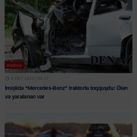
Hadisə
4 OKT 2023 | 00:17
İmişlidə “Mercedes-Benz” traktorla toqquşdu: Ölən
və yaralanan var