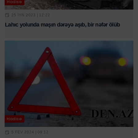
Hadisə
25 IYN 2023 | 12:22
Lahıc yolunda maşın dərəyə aşıb, bir nəfər ölüb
Hadisə
5 FEV 2024 | 09:12