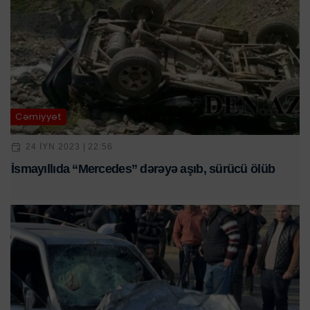
Cəmiyyət
24 IYN 2023 | 22:56
İsmayıllıda “Mercedes” dərəyə aşıb, sürücü ölüb