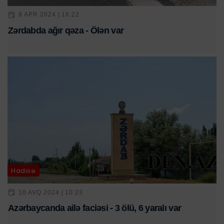
8 APR 2024 | 16:22
Zərdabda ağır qəza - Ölən var
Hadisə
10 AVQ 2024 | 10:23
Azərbaycanda ailə faciəsi - 3 ölü, 6 yaralı var