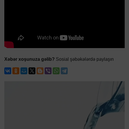
Xəbər xoşunuza gəlib?
Sosial şəbəkələrdə paylaşın