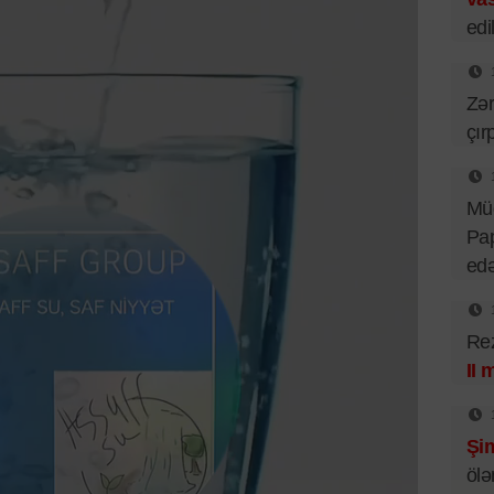
edil
Zər
çır
Mü
Pa
ed
Rez
II 
Şim
ölə