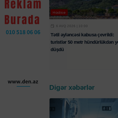
Hadisə
6 AVQ 2026 | 10:00
Tətil əyləncəsi kabusa çevrildi:
turistlər 50 metr hündürlükdən y
düşdü
Digər xəbərlər