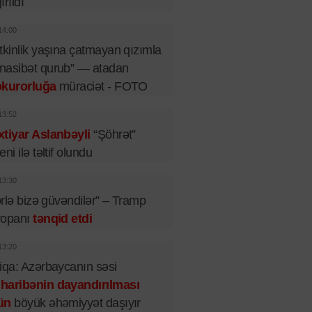
ırıldı
14:00
tkinlik yaşına çatmayan qızımla
nasibət qurub” — atadan
okurorluğa
müraciət - FOTO
13:52
tiyar Aslanbəyli
“Şöhrət”
eni ilə təltif olundu
13:30
lərlə bizə güvəndilər” – Tramp
ropanı
tənqid etdi
13:20
iqa: Azərbaycanın səsi
haribənin dayandırılması
ün
böyük əhəmiyyət daşıyır