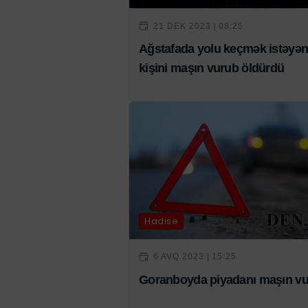
21 DEK 2023 | 08:25
Ağstafada yolu keçmək istəyə
kişini maşın vurub öldürdü
Hadisə
6 AVQ 2023 | 15:25
Goranboyda piyadanı maşın v