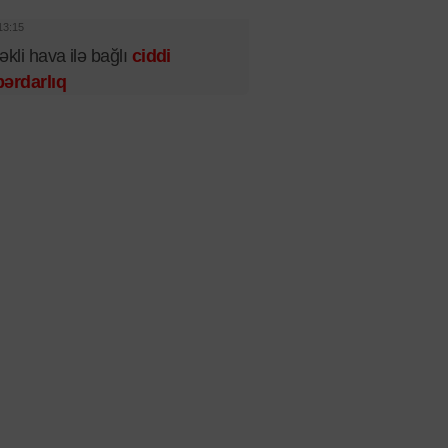
13:15
əkli hava ilə bağlı
ciddi
ərdarlıq