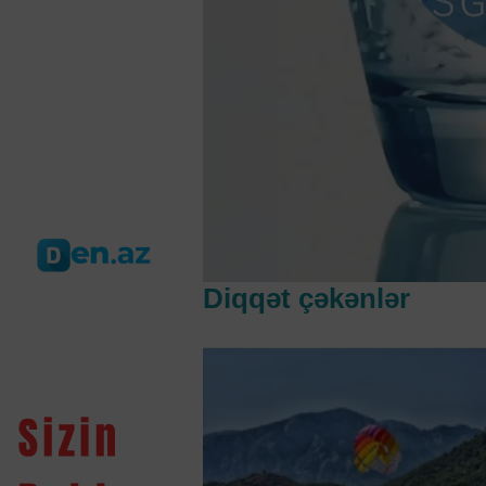
Diqqət çəkənlər