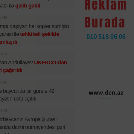
abı ilə
qalib gəldi
14:30
mpı daşıyan helikopter sərnişin
yarəsi ilə
təhlükəli şəkildə
ınlaşdı
14:29
man Abdullayev
UNESCO-dan
i çağırıldı
14:10
rbaycanda bir gündə 42
ayətin üstü açıldı
14:03
rbaycanın Avropa Şurası
ında daimi nümayəndəsi geri