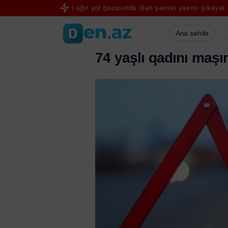
ş verən ağır yol qəzasında ölən şəxsin yaxını şikayət edib-VİDEO
Ana səhifə
7
4
y
a
ş
l
ı
q
a
d
ı
n
ı
m
a
ş
ı