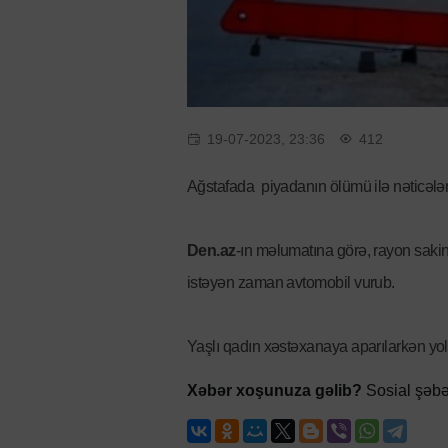
19-07-2023, 23:36
412
Ağstafada piyadanın ölümü ilə nəticələn
Den.az
-ın məlumatına görə, rayon sakin
istəyən zaman avtomobil vurub.
Yaşlı qadın xəstəxanaya aparılarkən yol
Xəbər xoşunuza gəlib?
Sosial şəbə