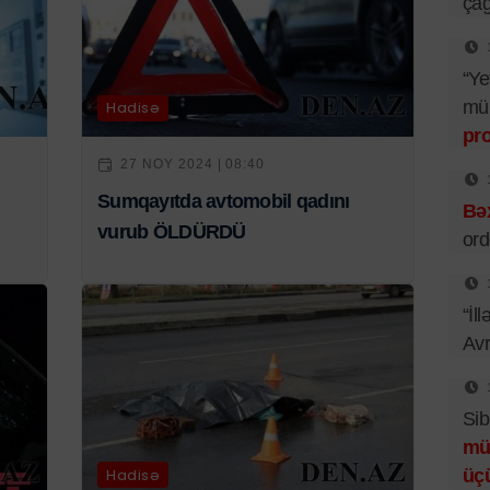
çağ
“Ye
mü
Hadisə
pr
27 NOY 2024 | 08:40
Sumqayıtda avtomobil qadını
Bəx
vurub ÖLDÜRDÜ
ord
“İl
Av
Sib
mü
Hadisə
üç