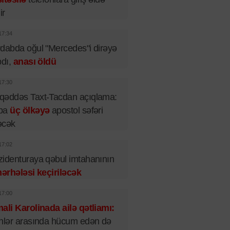
ir
17:34
dabda oğul "Mercedes"i dirəyə
pdı,
anası öldü
17:30
qəddəs Taxt-Tacdan açıqlama:
pa
üç ölkəyə
apostol səfəri
əcək
17:02
identuraya qəbul imtahanının
mərhələsi keçiriləcək
17:00
ali Karolinada ailə qətliamı:
nlər arasında hücum edən də