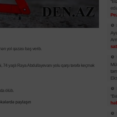
“Bi
edə
Pe
Aya
Arm
sat
ən yol qəzası baş verib.
Müv
i, 74 yaşlı Raya Abdullayevanı yolu qarşı tərəfə keçmək
təm
Eks
da ölüb.
"Bə
kələrdə paylaşın
həb