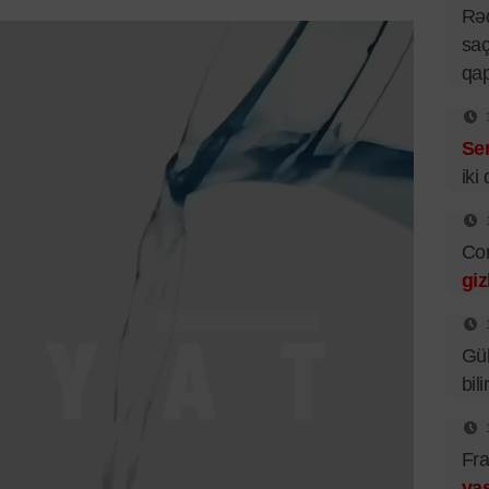
Rə
saç
qa
Se
iki
Cor
giz
Gü
bil
Fra
vas