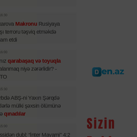
16:30
xarova
Makronu
Rusiyaya
şı terroru təşviq etməkdə
iham etdi
16:00
lnız
qarabaşaq və toyuqla
alanmaq niyə zərərlidir? -
TO
15:30
rbdə ABŞ-ni Yaxın Şərqdə
lərlə mülki şəxsin ölümünə
rə
qınadılar
15:00
sidən dubl: “İnter Mayami” 4:2