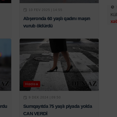
10 FEV 2025 | 14:55
Kül
n
Abşeronda 60 yaşlı qadını maşın
xəb
vurub öldürdü
Hadisə
9 DEK 2024 | 09:50
urdu
Sumqayıtda 75 yaşlı piyada yolda
CAN VERDİ