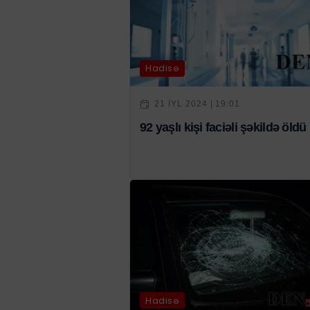
Hadisə
21 IYL 2024 | 19:01
92 yaşlı kişi faciəli şəkildə öldü
Hadisə