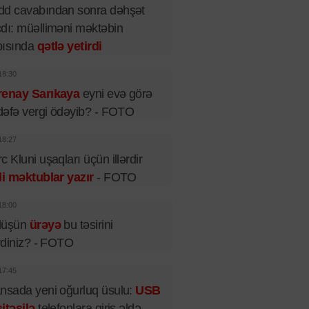
dd cavabından sonra dəhşət
dı: müəlliməni məktəbin
pısında
qətlə yetirdi
18:30
renay Sarıkaya
eyni evə görə
 dəfə vergi ödəyib? - FOTO
18:27
c Kluni uşaqları üçün illərdir
li məktublar yazır
- FOTO
18:00
lüşün
ürəyə
bu təsirini
irdiniz? - FOTO
17:45
nsada yeni oğurluq üsulu:
USB
itəsilə
telefonlara giriş əldə