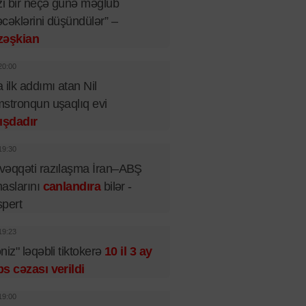
zi bir neçə günə məğlub
cəklərini düşündülər” –
zəşkian
20:00
 ilk addımı atan Nil
stronqun uşaqlıq evi
ışdadır
19:30
əqqəti razılaşma İran–ABŞ
aslarını
canlandıra
bilər -
pert
19:23
niz" ləqəbli tiktokerə
10 il 3 ay
s cəzası verildi
19:00