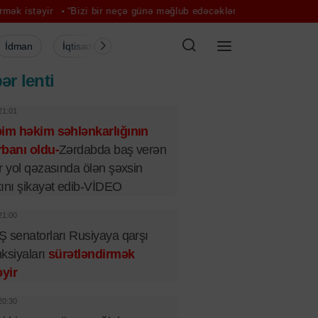
“Bizi bir neçə günə məğlub edəcəklərini düşündülər” – Pezəşkian
Ay
İdman
İqtisadiyyat
Şou-biznes
Müsahibə
Mədə
ər lenti
21:01
bim həkim səhlənkarlığının
banı oldu-
Zərdabda baş verən
r yol qəzasında ölən şəxsin
ını şikayət edib-VİDEO
21:00
 senatorları Rusiyaya qarşı
ksiyaları
sürətləndirmək
əyir
20:30