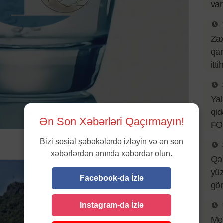
var
Za
qar
itt
Ya
qid
Ən Son Xəbərləri Qaçırmayın!
FO
Bizi sosial şəbəkələrdə izləyin və ən son
xəbərlərdən anında xəbərdar olun.
Qə
yüz
Facebook-da İzlə
gö
Instagram-da İzlə
Mes