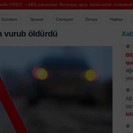
ABŞ senatorları Rusiyaya qarşı sanksiyaları sürətləndirmək istəyir
Gündəm
Siyasət
Cəmiyyət
Dünya
Hadisə
n
v
u
r
u
b
ö
l
d
ü
r
d
ü
Xəb
Bi
qur
ağı
yax
ABŞ
san
ist