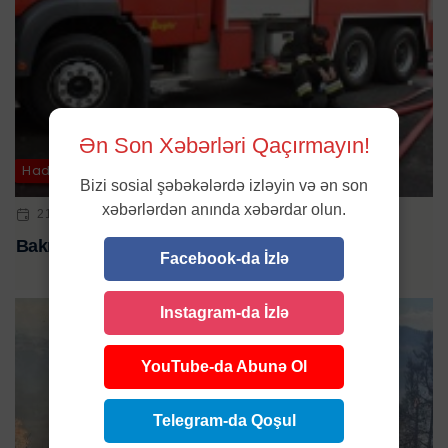
Ən Son Xəbərləri Qaçırmayın!
Hadisə
Bizi sosial şəbəkələrdə izləyin və ən son
xəbərlərdən anında xəbərdar olun.
21 DEK 2025 | 10:12
Bakıda yanğın baş verib
Facebook-da İzlə
Instagram-da İzlə
YouTube-da Abunə Ol
Telegram-da Qoşul