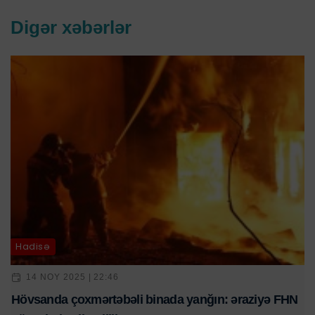
Digər xəbərlər
Hadisə
14 NOY 2025 | 22:46
Hövsanda çoxmərtəbəli binada yanğın: əraziyə FHN