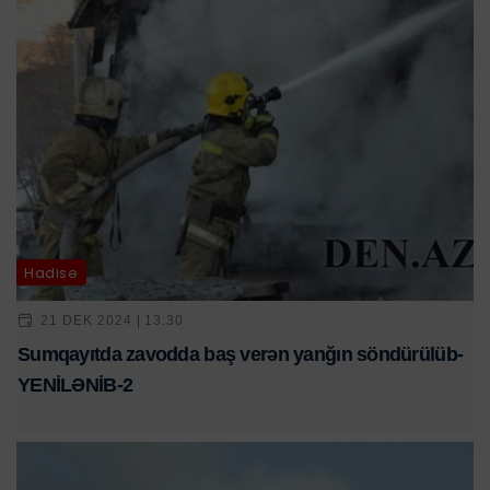
Hadisə
21 DEK 2024 | 13:30
Sumqayıtda zavodda baş verən yanğın söndürülüb-
YENİLƏNİB-2