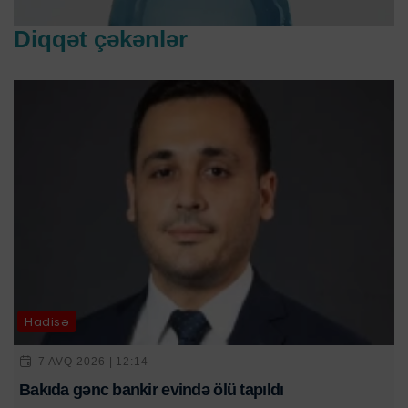
Diqqət çəkənlər
Hadisə
7 AVQ 2026 | 12:14
Bakıda gənc bankir evində ölü tapıldı