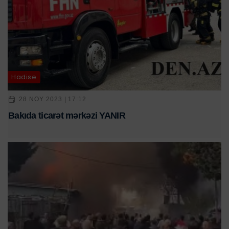
Hadisə
28 NOY 2023 | 17:12
Bakıda ticarət mərkəzi YANIR