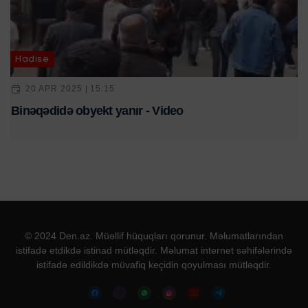
Hadisə
20 APR 2025 | 15:15
Binəqədidə obyekt yanır - Video
© 2024 Den.az. Müəllif hüquqları qorunur. Məlumatlarından
istifadə etdikdə istinad mütləqdir. Məlumat internet səhifələrində
istifadə edildikdə müvafiq keçidin qoyulması mütləqdir.