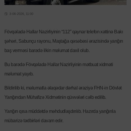
3-06-2026, 11:00
Fövqəladə Hallar Nazirliyinin “112” qaynar telefon xəttinə Bakı
şəhəri, Sabunçu rayonu, Maştağa qəsəbəsi ərazisində yanğın
baş verməsi barədə ilkin məlumat daxil olub.
Bu barədə Fövqəladə Hallar Nazirliyinin mətbuat xidməti
məlumat yayıb.
Bildirilib ki, məlumatla əlaqədar dərhal əraziyə FHN-in Dövlət
Yanğından Mühafizə Xidmətinin qüvvələri cəlb edilib.
Yanğın qısa müddətdə məhdudlaşdırılıb. Hazırda yanğınla
mübarizə tədbirləri davam edir.