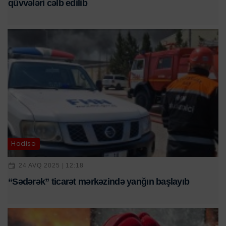
qüvvələri cəlb edilib
Hadisə
24 AVQ 2025 | 12:18
“Sədərək” ticarət mərkəzində yanğın başlayıb