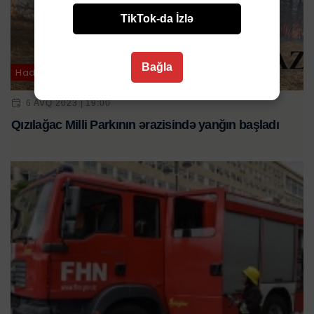
TikTok-da İzlə
Bağla
Hadisə
6 AVQ 2023 | 19:00
Qızılağac Milli Parkının ərazisində yanğın başladı