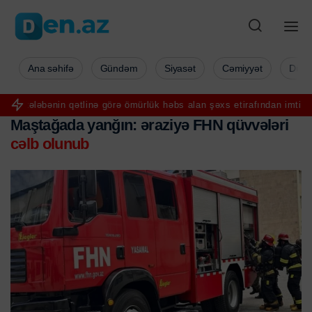
Ana səhifə
Gündəm
Siyasət
Cəmiyyət
Düny
 qətlinə görə ömürlük həbs alan şəxs etirafından imtina etdi
FIFA pr
Maştağada yanğın: əraziyə FHN qüvvələri
cəlb olunub