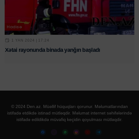
Hadisə
1 YAN 2024 | 17:24
Xətai rayonunda binada yanğın başladı
© 2024 Den.az. Müəllif hüquqları qorunur. Məlumatlarından
istifadə etdikdə istinad mütləqdir. Məlumat internet səhifələrində
istifadə edildikdə müvafiq keçidin qoyulması mütləqdir.