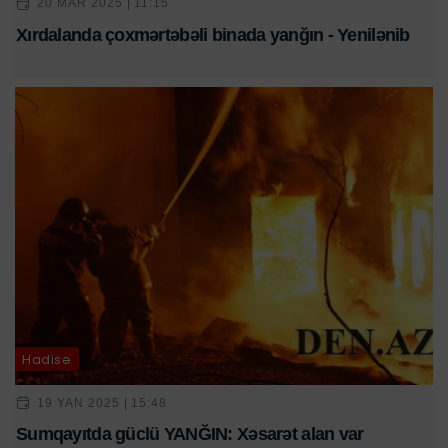
20 MAR 2025 | 11:15
Xırdalanda çoxmərtəbəli binada yanğın - Yenilənib
Hadisə
19 YAN 2025 | 15:48
Sumqayıtda güclü YANĞIN: Xəsarət alan var