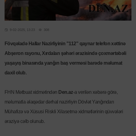
9-02-2025, 13:23
308
Fövqəladə Hallar Nazirliyinin "112" qaynar telefon xəttinə
Abşeron rayonu, Xırdalan şəhəri ərazisində çoxmərtəbəli
yaşayış binasında yanğın baş verməsi barədə məlumat
daxil olub.
FHN Mətbuat xidmətindən
Den.az
-a verilən xəbərə görə,
məlumatla əlaqədar dərhal nazirliyin Dövlət Yanğından
Mühafizə və Xüsusi Riskli Xilasetmə xidmətlərinin qüvvələri
əraziyə cəlb olunub.