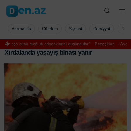
Ana səhifə
Gündəm
Siyasət
Cəmiyyət
Düny
ə məğlub edəcəklərini düşündülər” – Pezəşkian
Aya ilk addımı atan N
X
ı
r
d
a
l
a
n
d
a
y
a
ş
a
y
ı
ş
b
i
n
a
s
ı
y
a
n
ı
r