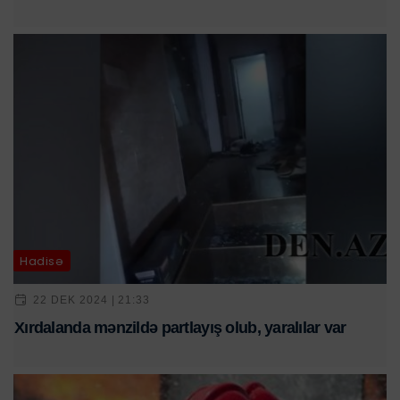
Hadisə
22 DEK 2024 | 21:33
Xırdalanda mənzildə partlayış olub, yaralılar var