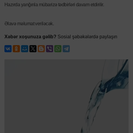
Hazırda yanğınla mübarizə tədbirləri davam etdirilir.
Əlavə məlumat veriləcək.
Xəbər xoşunuza gəlib?
Sosial şəbəkələrdə paylaşın