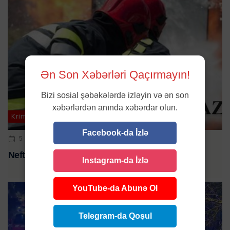
Ən Son Xəbərləri Qaçırmayın!
Bizi sosial şəbəkələrdə izləyin və ən son
xəbərlərdən anında xəbərdar olun.
Kriminal
Facebook-da İzlə
5 MAR 2025 | 10:15
Neft Emalı Zavodunda yanğın başlayıb
Instagram-da İzlə
YouTube-da Abunə Ol
Telegram-da Qoşul