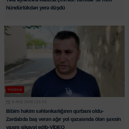
hündürlükdən yerə düşdü
Hadisə
6 AVQ 2026 | 21:01
Bibim həkim səhlənkarlığının qurbanı oldu-
Zərdabda baş verən ağır yol qəzasında ölən şəxsin
yaxını şikayət edib-VİDEO