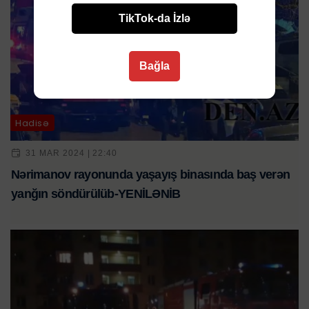
TikTok-da İzlə
Bağla
Hadisə
31 MAR 2024 | 22:40
Nərimanov rayonunda yaşayış binasında baş verən
yanğın söndürülüb-YENİLƏNİB