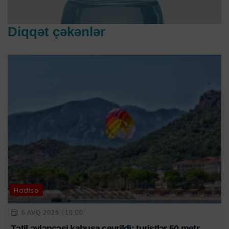
Diqqət çəkənlər
Hadisə
6 AVQ 2026 | 10:00
Tətil əyləncəsi kabusa çevrildi: turistlər 50 metr