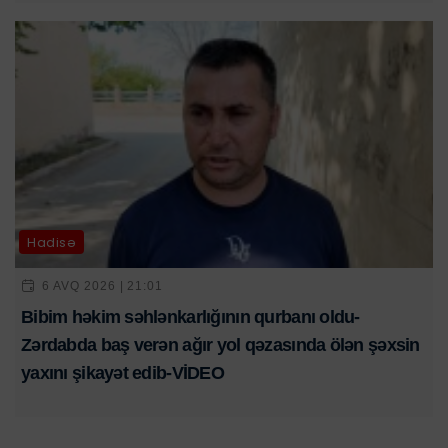
Hadisə
6 AVQ 2026 | 21:01
Bibim həkim səhlənkarlığının qurbanı oldu-
Zərdabda baş verən ağır yol qəzasında ölən şəxsin
yaxını şikayət edib-VİDEO