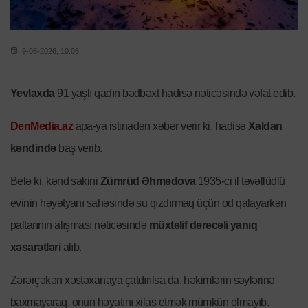
9-06-2026, 10:06
Yevlaxda
91 yaşlı qadın bədbəxt hadisə nəticəsində vəfat edib.
DenMedia.az
apa-ya istinadən xəbər verir ki, hadisə
Xaldan
kəndində
baş verib.
Belə ki, kənd sakini
Zümrüd Əhmədova
1935-ci il təvəllüdlü
evinin həyətyanı sahəsində su qızdırmaq üçün od qalayarkən
paltarının alışması nəticəsində
müxtəlif dərəcəli yanıq
xəsarətləri
alıb.
Zərərçəkən xəstəxanaya çatdırılsa da, həkimlərin səylərinə
baxmayaraq, onun həyatını xilas etmək mümkün olmayıb.