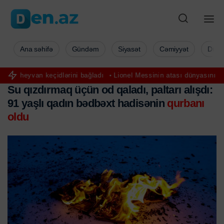
Ana səhifə
Gündəm
Siyasət
Cəmiyyət
Düny
çidlərini bağladı
Lionel Messinin atası dünyasını dəyişdi
FHN is
Su qızdırmaq üçün od qaladı, paltarı alışdı:
91 yaşlı qadın bədbəxt hadisənin
qurbanı
oldu