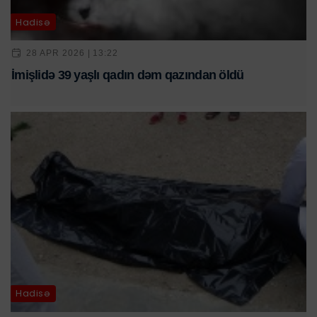
Hadisə
28 APR 2026 | 13:22
İmişlidə 39 yaşlı qadın dəm qazından öldü
Hadisə