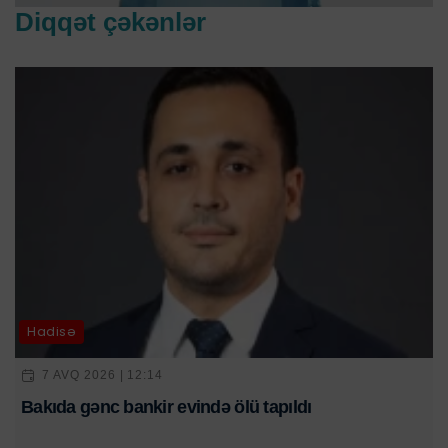
Diqqət çəkənlər
Hadisə
7 AVQ 2026 | 12:14
Bakıda gənc bankir evində ölü tapıldı