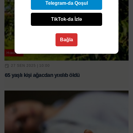
Telegram-da Qoşul
TikTok-da İzlə
Bağla
Hadisə
27 SEN 2025 | 10:00
65 yaşlı kişi ağacdan yıxılıb öldü