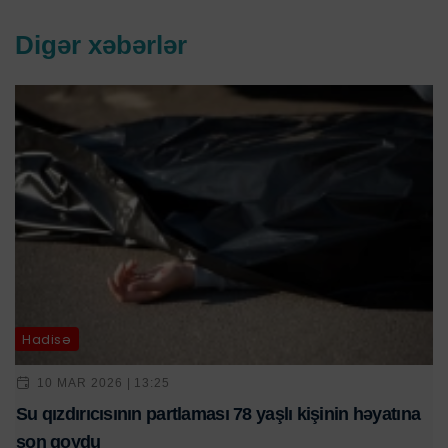
Digər xəbərlər
Hadisə
10 MAR 2026 | 13:25
Su qızdırıcısının partlaması 78 yaşlı kişinin həyatına
son qoydu