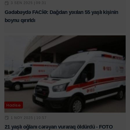
3 SEN 2025 | 09:31
Gədəbəydə FACİƏ: Dağdan yıxılan 55 yaşlı kişinin
boynu qırırldı
Hadisə
1 NOY 2025 | 10:57
21 yaşlı oğlanı cərəyan vuraraq öldürdü - FOTO