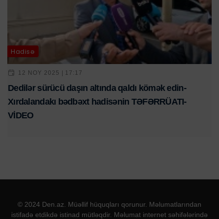
Hadisə
12 NOY 2025 | 17:17
Dedilər sürücü daşın altında qaldı kömək edin-
Xırdalandakı bədbəxt hadisənin TƏFƏRRÜATI-
VİDEO
© 2024 Den.az. Müəllif hüquqları qorunur. Məlumatlarından
istifadə etdikdə istinad mütləqdir. Məlumat internet səhifələrində