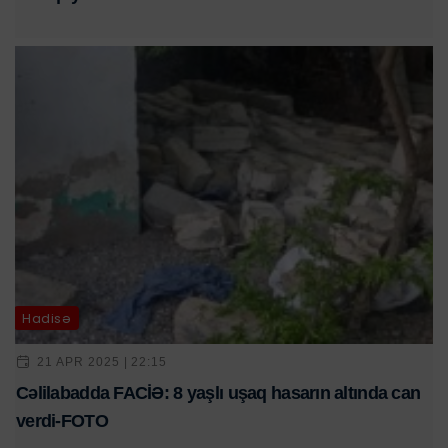
Hadisə
21 APR 2025 | 22:15
Cəlilabadda FACİƏ: 8 yaşlı uşaq hasarın altında can
verdi-FOTO