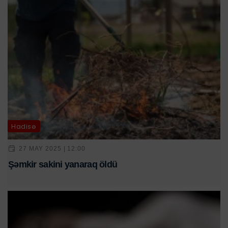
Hadisə
27 MAY 2025 | 12:00
Şəmkir sakini yanaraq öldü