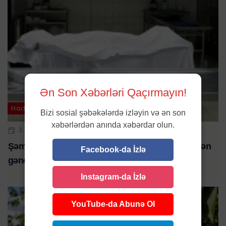
Ən Son Xəbərləri Qaçırmayın!
Hadisə
Bizi sosial şəbəkələrdə izləyin və ən son
xəbərlərdən anında xəbərdar olun.
3 APR 2025 | 00:52
Şəmkirdən Bakıya ağır yanıq xəsarətləri ilə gətirilən
Facebook-da İzlə
gənc həyatını itirdi
Instagram-da İzlə
YouTube-da Abunə Ol