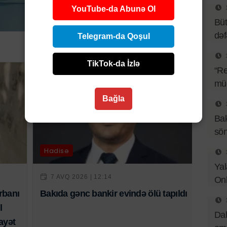
YouTube-da Abunə Ol
Büt
də
Telegram-da Qoşul
TikTok-da İzlə
“Re
müq
Bağla
Bak
sö
Hadisə
Yal
7 AVQ 2026 | 12:14
Onl
rbanı
Bakıda gənc bankir evində ölü tapıldı
l
Dah
ayət