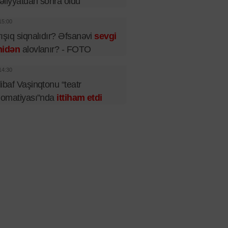
liyyatdan sonra öldü
15:00
ışıq siqnalıdır? Əfsanəvi
sevgi
nidən
alovlanır? - FOTO
14:30
ibaf Vaşinqtonu “teatr
lomatiyası”nda
ittiham etdi