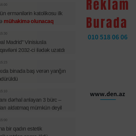
16:00
ün ermənilərin katolikosu ilk
fə
mühakimə olunacaq
15:30
al Madrid” Vinisiusla
aviləni 2032-ci ilədək uzatdı
15:23
ıda binada baş verən yanğın
ndürüldü
15:10
anı dərhal anlayan 3 bürc –
arı aldatmaq mümkün deyil
15:00
a bir qadın estetik