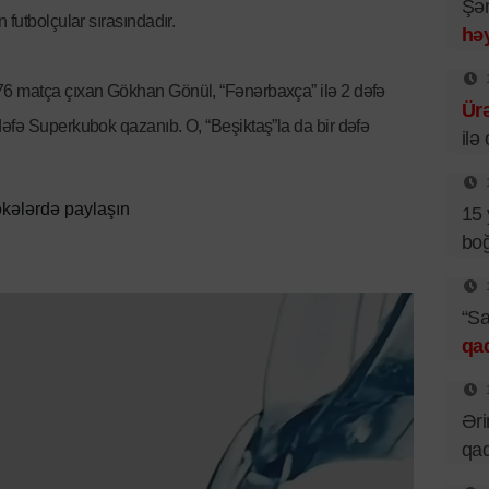
Şəm
 futbolçular sırasındadır.
həy
76 matça çıxan Gökhan Gönül, “Fənərbaxça” ilə 2 dəfə
Ür
əfə Superkubok qazanıb. O, “Beşiktaş”la da bir dəfə
ilə
kələrdə paylaşın
15 
boğ
“Sa
qa
Əri
qad