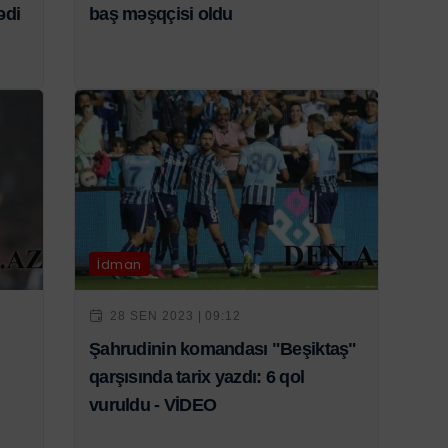
ədi
baş məşqçisi oldu
İdman
28 SEN 2023 | 09:12
Şahrudinin komandası "Beşiktaş"
qarşısında tarix yazdı: 6 qol
vuruldu - VİDEO