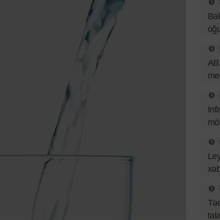
Bak
oğu
ABŞ
med
İnf
mö
Ley
xəb
Təq
tal