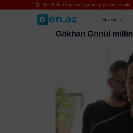
 Rusiya Mini-Futbol Assosiasiyasının prezidenti seçildi
Qara dənizd
Ana səhifə
G
ö
k
h
a
n
G
ö
n
ü
l
m
i
l
l
i
n