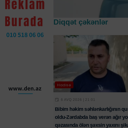
Diqqət çəkənlər
Hadisə
6 AVQ 2026 | 21:01
Bibim həkim səhlənkarlığının qu
oldu-Zərdabda baş verən ağır yo
qəzasında ölən şəxsin yaxını şik