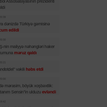
bol Assosiasiyasının prezidenti
ildi
20:39
a dənizdə Türkiyə gəmisinə
cum edildi
20:30
-nin maliyyə nəhəngləri haker
cumuna
məruz qaldı
20:21
ndotdel” vəkili
həbs etdi
20:00
ə mərasim, böyük xoşbəxtlik:
tanım Sensin”in ulduzu
evləndi
19:42