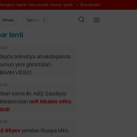
r hücumuna məruz qaldı
“Bandotdel” vəkili həbs etdi
Sadə mərasim
İdman
İqtisadiyyat
Şou-biznes
Müsahibə
Mədə
ər lenti
23:32
aşda televiziya əməkdaşlarına
umun yeni görüntüləri-
BAAN VİDEO
21:00
ildən sonra ilk: ABŞ Səudiyyə
əbistanından
neft idxalını sıfıra
irdi
20:42
l Əliyev
yenidən Rusiya Mini-