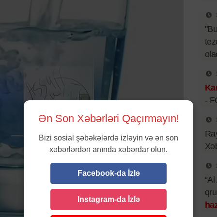
"B
tez
ol
Kar
- 
Ən Son Xəbərləri Qaçırmayın!
Ray
Bizi sosial şəbəkələrdə izləyin və ən son
Xəb
xəbərlərdən anında xəbərdar olun.
Facebook-da İzlə
“Al
qr
Instagram-da İzlə
haz