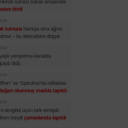
kirdə sürücü sükan arxasında
atını itirdi
19:30
ək tutması
həmişə sinə ağrısı
 olmur – bu əlamətlərə diqqət
19:15
yaşlı yeniyetmə kanalda
ulub öldü
19:03
ffren” və “Spirulina”da istifadəsi
dağan olunmuş maddə tapıldı
19:00
ni sevgilisi üçün tərk etmişdi:
ının meyiti
çamadanda tapıldı