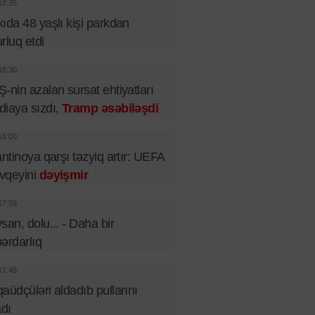
18:35
ıda 48 yaşlı kişi parkdan
rluq etdi
18:30
-nin azalan sursat ehtiyatları
iaya sızdı,
Tramp əsəbiləşdi
18:00
antinoya qarşı təzyiq artır: UEFA
vqeyini
dəyişmir
17:59
san, dolu... - Daha bir
ərdarlıq
17:45
aüdçüləri aldadıb pullarını
adı