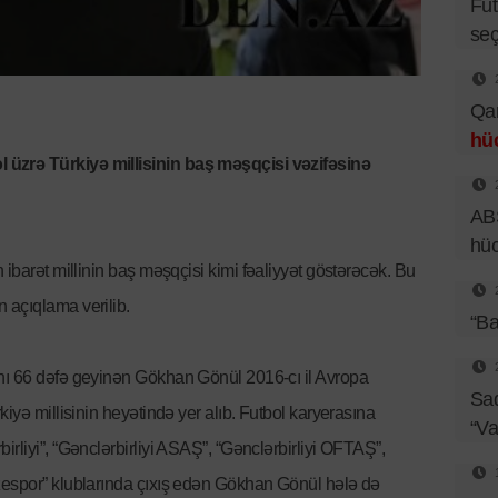
Fut
seç
Qar
hü
üzrə Türkiyə millisinin baş məşqçisi vəzifəsinə
ABŞ
hü
n ibarət millinin baş məşqçisi kimi fəaliyyət göstərəcək. Bu
 açıqlama verilib.
“Ba
nı 66 dəfə geyinən Gökhan Gönül 2016-cı il Avropa
Sad
iyə millisinin heyətində yer alıb. Futbol karyerasına
“Va
rliyi”, “Gənclərbirliyi ASAŞ”, “Gənclərbirliyi OFTAŞ”,
zespor” klublarında çıxış edən Gökhan Gönül hələ də