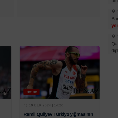
əmə
Bar
ye
Qal
dip
İdman
19 DEK 2024 | 14:20
Ramil Quliyev Türkiyə yığmasının