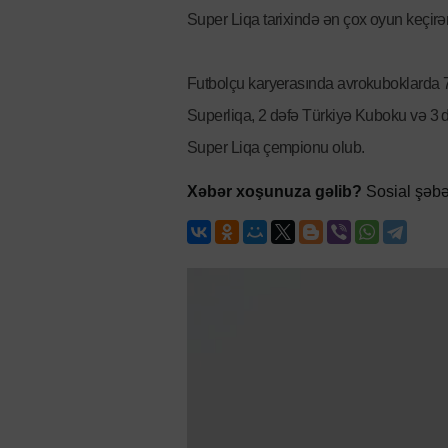
Super Liqa tarixində ən çox oyun keçirən
Futbolçu karyerasında avrokuboklarda 
Superliqa, 2 dəfə Türkiyə Kuboku və 3 d
Super Liqa çempionu olub.
Xəbər xoşunuza gəlib?
Sosial şəbə