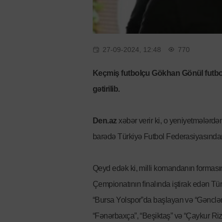
27-09-2024, 12:48
770
Keçmiş futbolçu Gökhan Gönül futbol 
gətirilib.
Den.az
xəbər verir ki, o yeniyetmələrdə
barədə Türkiyə Futbol Federasiyasından
Qeyd edək ki, milli komandanın forması
Çempionatının finalında iştirak edən Türk
“Bursa Yolspor”da başlayan və “Gənclərbi
“Fənərbaxça”, “Beşiktaş” və “Çaykur Ri