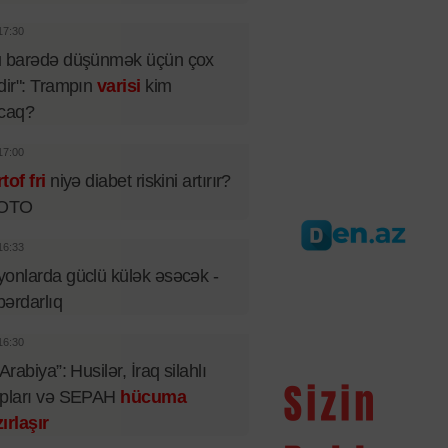
17:30
u barədə düşünmək üçün çox
dir": Trampın
varisi
kim
acaq?
17:00
tof fri
niyə diabet riskini artırır?
FOTO
16:33
onlarda güclü külək əsəcək -
ərdarlıq
16:30
 Arabiya”: Husilər, İraq silahlı
upları və SEPAH
hücuma
ırlaşır