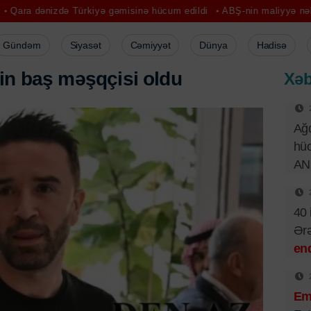
ə Türkiyə gəmisinə hücum edildi
ABŞ-nin maliyyə nəhəngləri hake
Gündəm
Siyasət
Cəmiyyət
Dünya
Hadisə
i
n
b
a
ş
m
ə
ş
q
ç
i
s
i
o
l
d
u
Xəb
Ağd
hüc
AN
40 
Ər
end
Emi