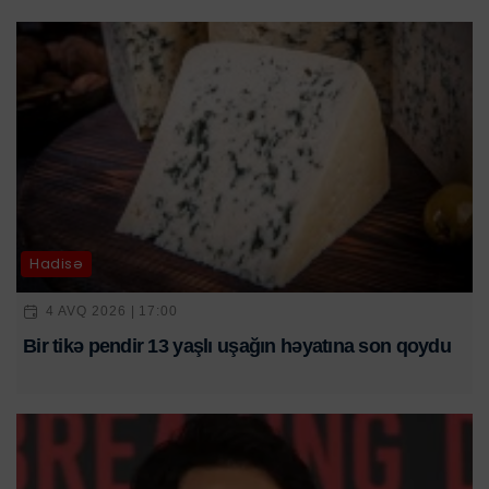
Hadisə
4 AVQ 2026 | 17:00
Bir tikə pendir 13 yaşlı uşağın həyatına son qoydu