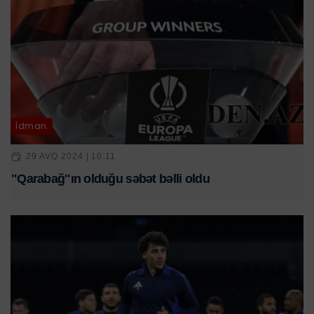
İdman
29 AVQ 2024 | 10:11
"Qarabağ"ın olduğu səbət bəlli oldu