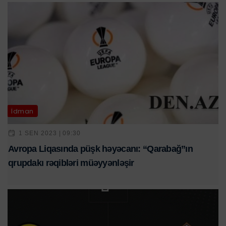
İdman
1 SEN 2023 | 09:30
Avropa Liqasında püşk həyəcanı: “Qarabağ”ın
qrupdakı rəqibləri müəyyənləşir