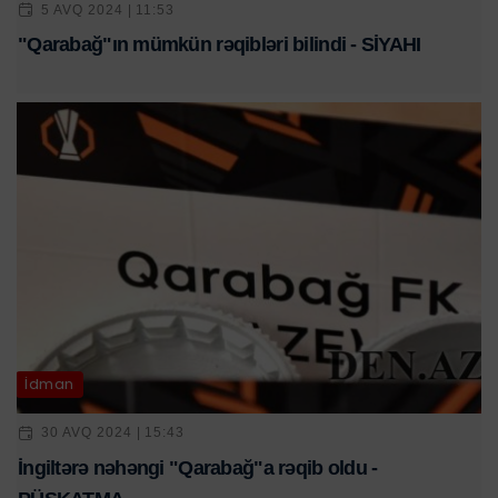
5 AVQ 2024 | 11:53
"Qarabağ"ın mümkün rəqibləri bilindi - SİYAHI
İdman
30 AVQ 2024 | 15:43
İngiltərə nəhəngi "Qarabağ"a rəqib oldu -