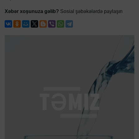
Xəbər xoşunuza gəlib?
Sosial şəbəkələrdə paylaşın