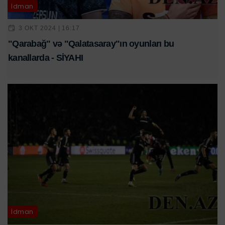
İdman
3 OKT 2024 | 16:17
"Qarabağ" və "Qalatasaray"ın oyunları bu
kanallarda - SİYAHI
İdman