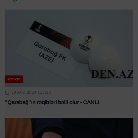
İdman
30 AVQ 2024 | 15:20
"Qarabağ"ın rəqibləri bəlli olur - CANLI