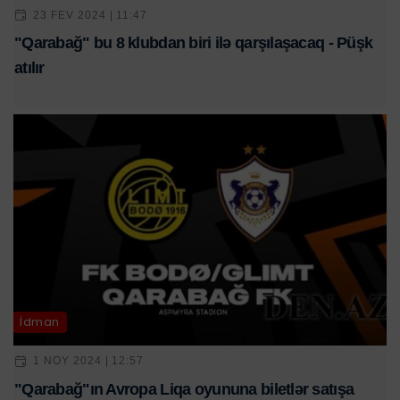
23 FEV 2024 | 11:47
"Qarabağ" bu 8 klubdan biri ilə qarşılaşacaq - Püşk
atılır
İdman
1 NOY 2024 | 12:57
"Qarabağ"ın Avropa Liqa oyununa biletlər satışa