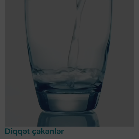
Diqqət çəkənlər