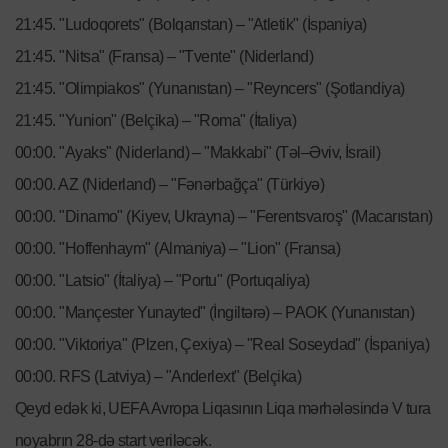
21:45. "Ludoqorets" (Bolqarıstan) – "Atletik" (İspaniya)
21:45. "Nitsa" (Fransa) – "Tvente" (Niderland)
21:45. "Olimpiakos" (Yunanıstan) – "Reyncers" (Şotlandiya)
21:45. "Yunion" (Belçika) – "Roma" (İtaliya)
00:00. "Ayaks" (Niderland) – "Makkabi" (Təl–Əviv, İsrail)
00:00. AZ (Niderland) – "Fənərbağça" (Türkiyə)
00:00. "Dinamo" (Kiyev, Ukrayna) – "Ferentsvaroş" (Macarıstan)
00:00. "Hoffenhaym" (Almaniya) – "Lion" (Fransa)
00:00. "Latsio" (İtaliya) – "Portu" (Portuqaliya)
00:00. "Mançester Yunayted" (İngiltərə) – PAOK (Yunanıstan)
00:00. "Viktoriya" (Plzen, Çexiya) – "Real Soseydad" (İspaniya)
00:00. RFS (Latviya) – "Anderlext" (Belçika)
Qeyd edək ki, UEFA Avropa Liqasının Liqa mərhələsində V tura
noyabrın 28-də start veriləcək.