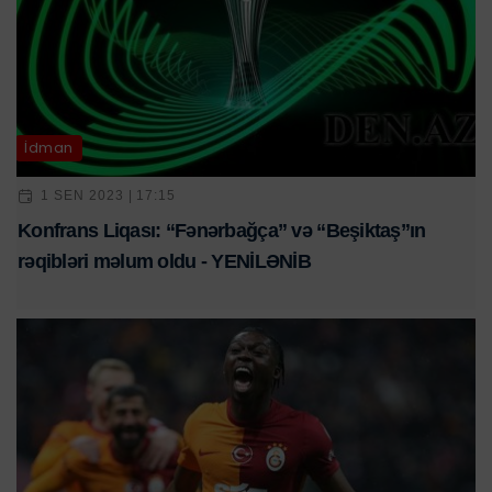
İdman
1 SEN 2023 | 17:15
Konfrans Liqası: “Fənərbağça” və “Beşiktaş”ın
rəqibləri məlum oldu - YENİLƏNİB