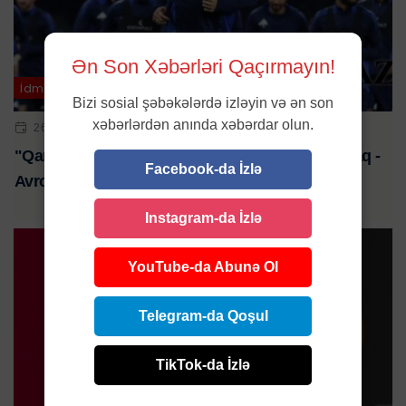
Ən Son Xəbərləri Qaçırmayın!
İdman
Bizi sosial şəbəkələrdə izləyin və ən son
xəbərlərdən anında xəbərdar olun.
26 SEN 2024 | 10:02
"Qarabağ" Londonda "Tottenhem"la qarşılaşacaq -
Facebook-da İzlə
Avropa Liqası
Instagram-da İzlə
YouTube-da Abunə Ol
Telegram-da Qoşul
TikTok-da İzlə