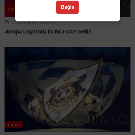
Bağla
İdman
25 SEN 2024 | 10:53
Avropa Liqasında ilk tura start verilir
İdman