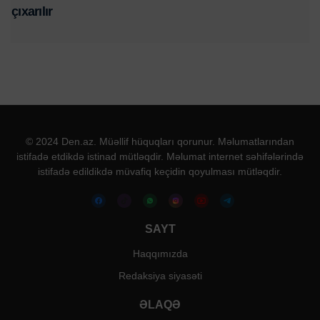
çıxarılır
© 2024 Den.az. Müəllif hüquqları qorunur. Məlumatlarından
istifadə etdikdə istinad mütləqdir. Məlumat internet səhifələrində
istifadə edildikdə müvafiq keçidin qoyulması mütləqdir.
SAYT
Haqqımızda
Redaksiya siyasəti
ƏLAQƏ