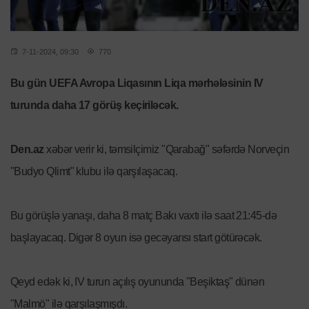
7-11-2024, 09:30
770
Bu gün UEFA Avropa Liqasının Liqa mərhələsinin IV
turunda daha 17 görüş keçiriləcək.
Den.az
xəbər verir ki, təmsilçimiz "Qarabağ" səfərdə Norveçin
"Budyo Qlimt" klubu ilə qarşılaşacaq.
Bu görüşlə yanaşı, daha 8 matç Bakı vaxtı ilə saat 21:45-də
başlayacaq. Digər 8 oyun isə gecəyarısı start götürəcək.
Qeyd edək ki, IV turun açılış oyununda "Beşiktaş" dünən
"Malmö" ilə qarşılaşmışdı.