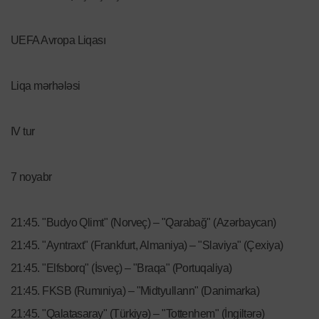
UEFA Avropa Liqası
Liqa mərhələsi
IV tur
7 noyabr
21:45. "Budyo Qlimt" (Norveç) – "Qarabağ" (Azərbaycan)
21:45. "Ayntraxt" (Frankfurt, Almaniya) – "Slaviya" (Çexiya)
21:45. "Elfsborq" (İsveç) – "Braqa" (Portuqaliya)
21:45. FKSB (Rumıniya) – "Midtyullann" (Danimarka)
21:45. "Qalatasaray" (Türkiyə) – "Tottenhem" (İngiltərə)