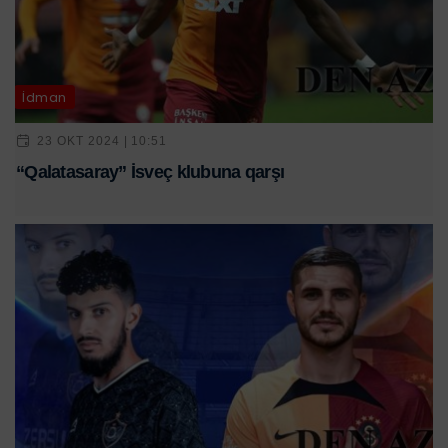
İdman
23 OKT 2024 | 10:51
“Qalatasaray” İsveç klubuna qarşı