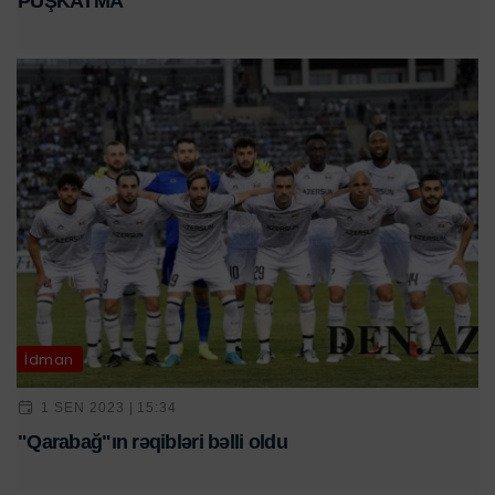
PÜŞKATMA
İdman
1 SEN 2023 | 15:34
"Qarabağ"ın rəqibləri bəlli oldu