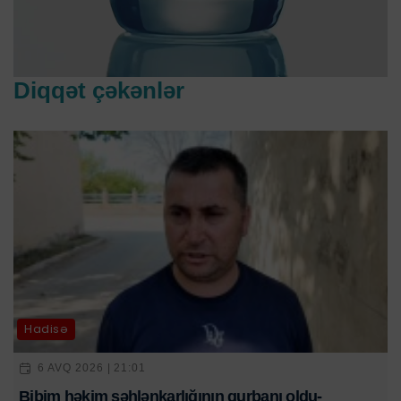
Diqqət çəkənlər
Hadisə
6 AVQ 2026 | 21:01
Bibim həkim səhlənkarlığının qurbanı oldu-