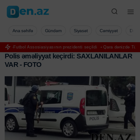
Ana səhifə
Gündəm
Siyasət
Cəmiyyət
Düny
osiasiyasının prezidenti seçildi
Qara dənizdə Türkiyə gəmisinə hüc
P
o
l
i
s
ə
m
ə
l
i
y
y
a
t
k
e
ç
i
r
d
i
:
S
A
X
L
A
N
I
L
A
N
L
A
R
V
A
R
-
F
O
T
O