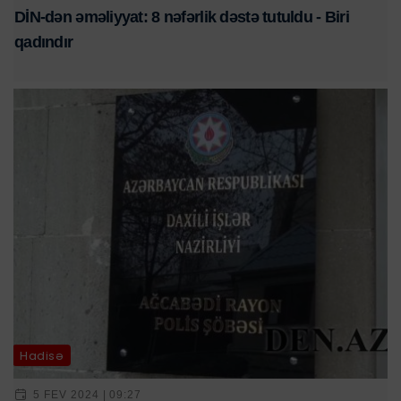
DİN-dən əməliyyat: 8 nəfərlik dəstə tutuldu - Biri
qadındır
Hadisə
5 FEV 2024 | 09:27