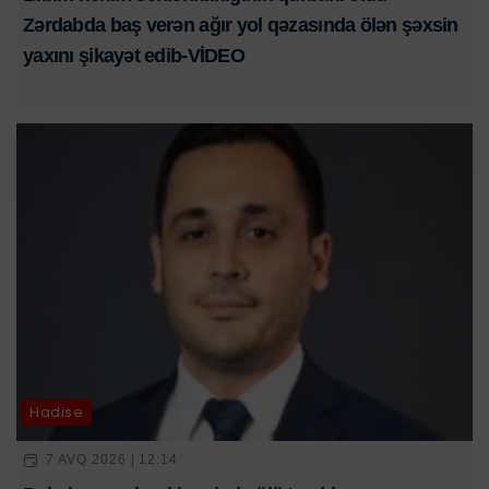
Zərdabda baş verən ağır yol qəzasında ölən şəxsin
yaxını şikayət edib-VİDEO
Hadisə
7 AVQ 2026 | 12:14