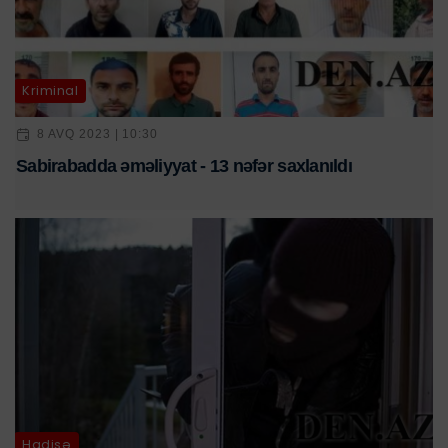
Kriminal
8 AVQ 2023 | 10:30
Sabirabadda əməliyyat - 13 nəfər saxlanıldı
Hadisə