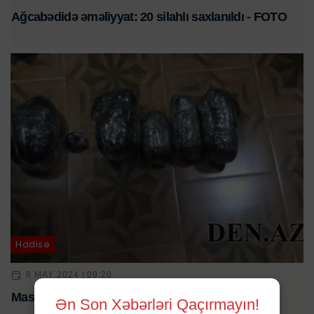
Ağcabədidə əməliyyat: 20 silahlı saxlanıldı - FOTO
Hadisə
8 MAY 2024 | 09:20
Masallıda narkotik satanlar tutuldu - FOTO
Ən Son Xəbərləri Qaçırmayın!