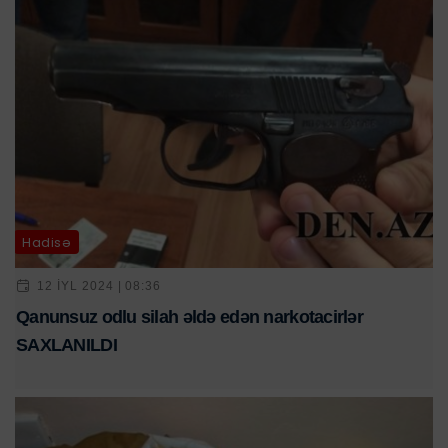
Hadisə
12 IYL 2024 | 08:36
Qanunsuz odlu silah əldə edən narkotacirlər
SAXLANILDI