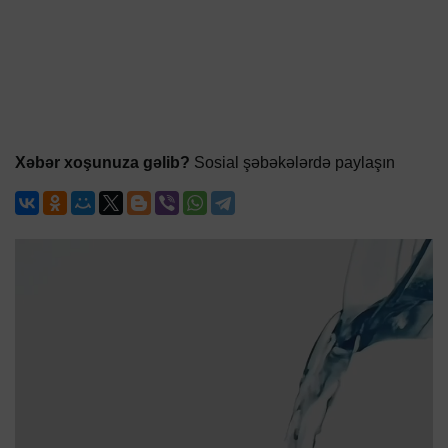
Xəbər xoşunuza gəlib?
Sosial şəbəkələrdə paylaşın