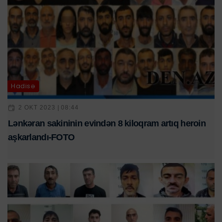
Hadisə
2 OKT 2023 | 08:44
Lənkəran sakininin evindən 8 kiloqram artıq heroin
aşkarlandı-FOTO