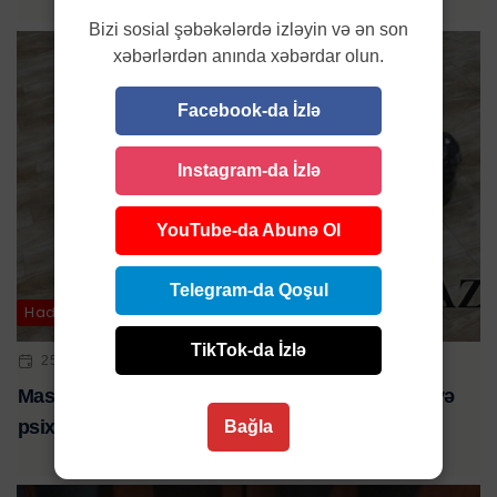
Bizi sosial şəbəkələrdə izləyin və ən son
xəbərlərdən anında xəbərdar olun.
Facebook-da İzlə
Instagram-da İzlə
YouTube-da Abunə Ol
Telegram-da Qoşul
Hadisə
TikTok-da İzlə
25 YAN 2024 | 08:53
Masallı sakinlərində 11 kiloqram narkotik vasitə və
psixotrop maddə aşkarlanıb
Bağla