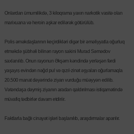
Onlardan ümumilikdə, 3 kiloqrama yaxın narkotik vasitə olan
marixuana və heroin aşkar edilərək götürülüb.
Polis əməkdaşlarının keçirdikləri digər bir əməliyyatla oğurluq
etməkdə şübhəli bilinən rayon sakini Murad Səmədov
saxlanılıb. Onun rayonun Əkşəm kəndində yerləşən fərdi
yaşayıṣ evindən nəğd pul və qızıl-zinət əşyaları oğurlamaqla
20.500 manat dəyərində ziyan vurduğu müəyyən edilib.
Vətəndaşa dəymiş ziyanın aradan qaldırılması istiqamətində
müvafiq tədbirlər davam etdiriir.
Faktlarla bağlı cinayət işləri başlanılıb, araşdırmalar aparılır.