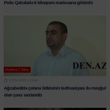
Polis Qəbələdə 6 kiloqram marixuana götürdü
Hadisə / Ölkə
9 IYN 2023 | 13:44
Ağcabədidə çətənə bitkisinin kultivasiyası ilə məşğul
olan şəxs saxlanılıb