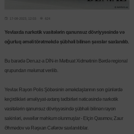
17-08-2023, 12:03
624
Yevlaxda narkotik vasitələrin qanunsuz dövriyyəsində və
oğurluq əməli törətməkdə şübhəli bilinən şəxslər saxlanılıb.
Bu barədə Den.az-a DİN-in Mətbuat Xidmətinin Bərdə regional
qrupundan məlumat verilib.
Yevlax Rayon Polis Şöbəsinin əməkdaşlarının son günlərdə
keçirdikləri əməliyyat-axtarış tədbirləri nəticəsində narkotik
vasitələrin qanunsuz dövriyyəsində şübhəli bilinən rayon
sakinləri, əvvəllər məhkum olunmuşlar - Elçin Qasımov, Zaur
Əhmədov və Rəşxan Cəfərov saxlanılıblar.