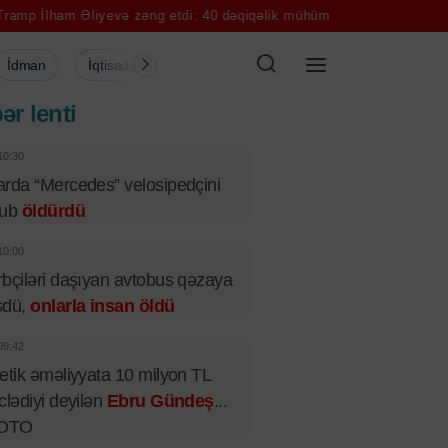
iyevə zəng etdi: 40 dəqiqəlik mühüm danışıq
8 il əvvəl oğurlanan 
İdman
İqtisadiyyat
Şou-biznes
Müsahibə
Mədə
ər lenti
10:30
rda “Mercedes” velosipedçini
rub
öldürdü
10:00
bçiləri daşıyan avtobus qəzaya
şdü,
onlarla insan öldü
09:42
etik əməliyyata 10 milyon TL
clədiyi deyilən
Ebru Gündeş
...
FOTO