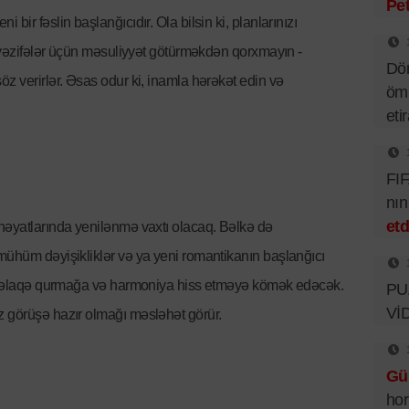
Pet
bir fəslin başlanğıcıdır. Ola bilsin ki, planlarınızı
i vəzifələr üçün məsuliyyət götürməkdən qorxmayın -
Dör
z verirlər. Əsas odur ki, inamla hərəkət edin və
ömü
eti
FIF
nı
etd
həyatlarında yenilənmə vaxtı olacaq. Bəlkə də
mühüm dəyişikliklər və ya yeni romantikanın başlanğıcı
clü əlaqə qurmağa və harmoniya hiss etməyə kömək edəcək.
PUA
Vİ
z görüşə hazır olmağı məsləhət görür.
Gü
hor