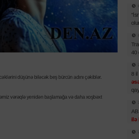
"İs
olu
Tr
40 
8 i
əcəklərini düşünə biləcək beş bürcün adını çəkiblər.
əsə
qay
 təmiz vərəqlə yenidən başlamağa və daha xoşbəxt
ABŞ
ilə