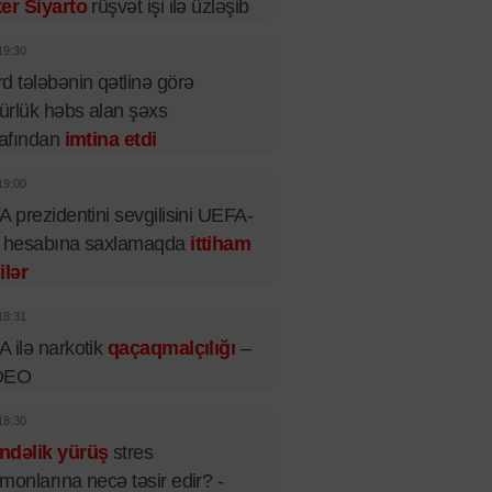
er Siyarto
rüşvət işi ilə üzləşib
19:30
d tələbənin qətlinə görə
rlük həbs alan şəxs
rafından
imtina etdi
19:00
A prezidentini sevgilisini UEFA-
n hesabına saxlamaqda
ittiham
ilər
18:31
 ilə narkotik
qaçaqmalçılığı
–
DEO
18:30
ndəlik yürüş
stres
monlarına necə təsir edir? -