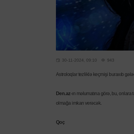
30-11-2024, 09:10
943
Astroloqlar tezliklə keçmişi buraxıb gəl
Den.az
-ın məlumatına görə, bu, onlara
olmağa imkan verəcək.
Qoç