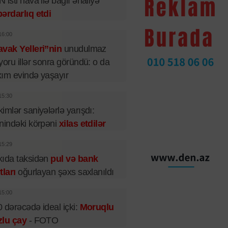
 isti hava ilə bağlı əhaliyə
ərdarlıq etdi
16:00
vak Yelleri”nin
unudulmaz
yoru illər sonra göründü: o da
ım evində yaşayır
15:30
imlər saniyələrlə yarışdı:
nindəki körpəni
xilas etdilər
15:29
ıda taksidən
pul və bank
tları
oğurlayan şəxs saxlanıldı
15:00
 dərəcədə ideal içki:
Moruqlu
zlu çay
- FOTO