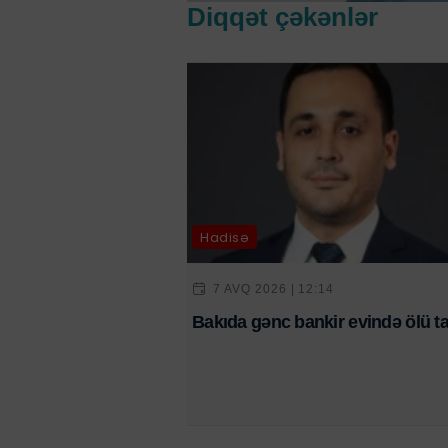
Diqqət çəkənlər
Hadisə
7 AVQ 2026 | 12:14
Bakıda gənc bankir evində ölü ta