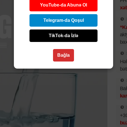
FHN
YouTube-da Abunə Ol
xəb
Telegram-da Qoşul
“Ka
akt
TikTok-da İzlə
bax
Bağla
Hək
bət
Bak
kar
+30
bu