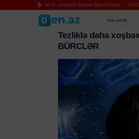
a 10 milyon TL xərclədiyi deyilən Ebru Gündeş... - FOTO
"İsrail be
Ana səhifə
T
e
z
l
i
k
l
ə
d
a
h
a
x
o
ş
b
ə
B
Ü
R
C
L
Ə
R