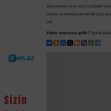
tapacaqsınız və ya uzun müddətdir dav
planlar və investisiyalar etmək üçün əlv
edir.
Xəbər xoşunuza gəlib?
Sosial şəbə