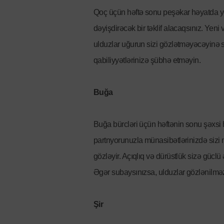
Qoç üçün həftə sonu peşəkar həyatda yeni 
dəyişdirəcək bir təklif alacaqsınız. Yen
ulduzlar uğurun sizi gözlətməyəcəyinə sö
qabiliyyətlərinizə şübhə etməyin.
Buğa
Buğa bürcləri üçün həftənin sonu şəxsi 
partnyorunuzla münasibətlərinizdə sizi 
gözləyir. Açıqlıq və dürüstlük sizə gü
Əgər subaysınızsa, ulduzlar gözlənilmə
Şir