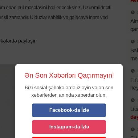
Av
am edən pul məsələsini həll edəcəksiniz. Uzunmüddətli
erişli zamandır. Ulduzlar sabitlik və gələcəyə inam vəd
Al
qa
kələrdə paylaşın
Sa
mey
Ən Son Xəbərləri Qaçırmayın!
Fin
hey
Bizi sosial şəbəkələrdə izləyin və ən son
xəbərlərdən anında xəbərdar olun.
Lio
Facebook-da İzlə
dəy
Instagram-da İzlə