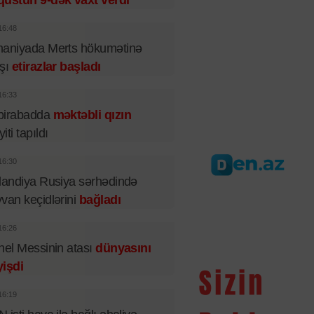
qustun 9-dək vaxt verdi
16:48
maniyada Merts hökumətinə
rşı
etirazlar başladı
16:33
birabadda
məktəbli qızın
iti tapıldı
16:30
landiya Rusiya sərhədində
van keçidlərini
bağladı
16:26
nel Messinin atası
dünyasını
işdi
16:19