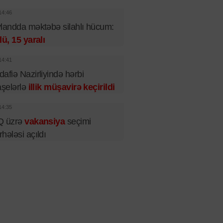
14:46
landda məktəbə silahlı hücum:
lü, 15 yaralı
14:41
afiə Nazirliyində hərbi
aşelərlə
illik müşavirə keçirildi
14:35
Q üzrə
vakansiya
seçimi
hələsi açıldı