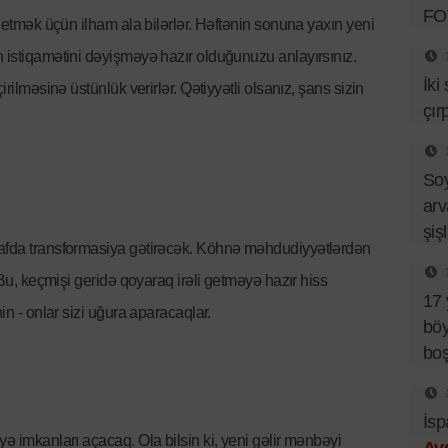
FO
r etmək üçün ilham ala bilərlər. Həftənin sonuna yaxın yeni
n istiqamətini dəyişməyə hazır olduğunuzu anlayırsınız.
İki
irilməsinə üstünlük verirlər. Qətiyyətli olsanız, şans sizin
çır
So
arv
şiş
şafda transformasiya gətirəcək. Köhnə məhdudiyyətlərdən
. Bu, keçmişi geridə qoyaraq irəli getməyə hazır hiss
17 
in - onlar sizi uğura aparacaqlar.
böy
bo
İsp
yə imkanları açacaq. Ola bilsin ki, yeni gəlir mənbəyi