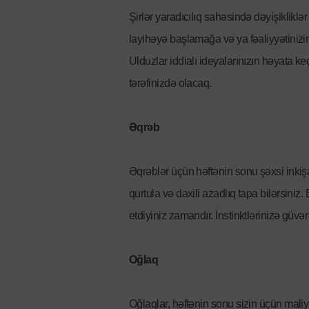
Şirlər yaradıcılıq sahəsində dəyişikliklə
layihəyə başlamağa və ya fəaliyyətinizi
Ulduzlar iddialı ideyalarınızın həyata keç
tərəfinizdə olacaq.
Əqrəb
Əqrəblər üçün həftənin sonu şəxsi inki
qurtula və daxili azadlıq tapa bilərsiniz
etdiyiniz zamandır. İnstinktlərinizə güvən
Oğlaq
Oğlaqlar, həftənin sonu sizin üçün maliy