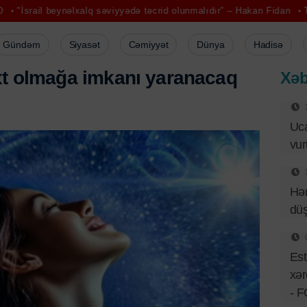
ynəlxalq səviyyədə təcrid olunmalıdır” – Hakan Fidan
Tramp İlham Əl
Gündəm
Siyasət
Cəmiyyət
Dünya
Hadisə
x
t
o
l
m
a
ğ
a
i
m
k
a
n
ı
y
a
r
a
n
a
c
a
q
Xəb
Uca
vu
Hər
dü
Est
xər
- 