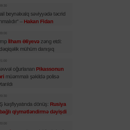
09:30
rail beynəlxalq səviyyədə təcrid
nmalıdır” –
Hakan Fidan
09:00
amp
İlham Əliyevə
zəng etdi:
dəqiqəlik mühüm danışıq
21:00
l əvvəl oğurlanan
Pikassonun
ri
müəmmalı şəkildə polisə
tarıldı
20:30
 kəşfiyyatında dönüş:
Rusiya
 bağlı qiymətləndirmə dəyişdi
20:00