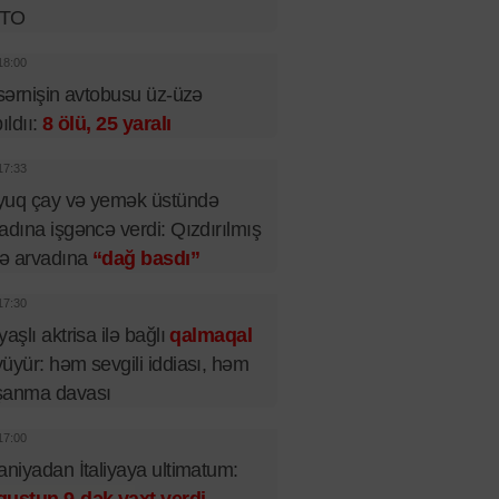
TO
18:00
 sərnişin avtobusu üz-üzə
pıldıı:
8 ölü, 25 yaralı
17:33
yuq çay və yemək üstündə
adına işgəncə verdi: Qızdırılmış
lə arvadına
“dağ basdı”
17:30
yaşlı aktrisa ilə bağlı
qalmaqal
üyür: həm sevgili iddiası, həm
şanma davası
17:00
aniyadan İtaliyaya ultimatum: