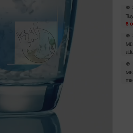
Tay
6 ö
Müd
att
Mİ
mər