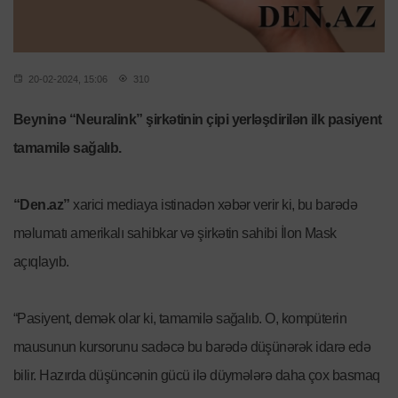
20-02-2024, 15:06
310
Beyninə “Neuralink” şirkətinin çipi yerləşdirilən ilk pasiyent
tamamilə sağalıb.
“Den.az”
xarici mediaya istinadən xəbər verir ki, bu barədə
məlumatı amerikalı sahibkar və şirkətin sahibi İlon Mask
açıqlayıb.
“Pasiyent, demək olar ki, tamamilə sağalıb. O, kompüterin
mausunun kursorunu sadəcə bu barədə düşünərək idarə edə
bilir. Hazırda düşüncənin gücü ilə düymələrə daha çox basmaq