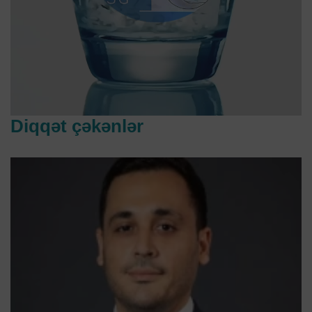
Diqqət çəkənlər