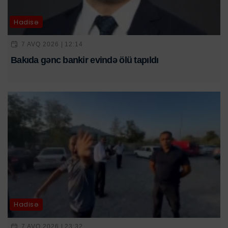
Hadisə
7 AVQ 2026 | 12:14
Bakıda gənc bankir evində ölü tapıldı
Hadisə
7 AVQ 2026 | 23:32