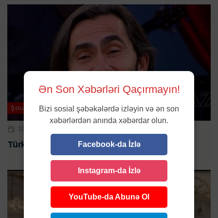
Ən Son Xəbərləri Qaçırmayın!
Şou-biznes
Bizi sosial şəbəkələrdə izləyin və ən son
xəbərlərdən anında xəbərdar olun.
10 AVQ 2024 | 15:41
Türkiyəli məşhurun beyninə qan sızdı
Facebook-da İzlə
Instagram-da İzlə
YouTube-da Abunə Ol