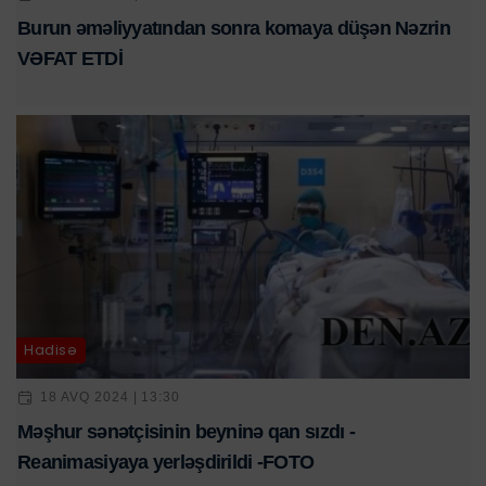
Burun əməliyyatından sonra komaya düşən Nəzrin
VƏFAT ETDİ
Hadisə
18 AVQ 2024 | 13:30
Məşhur sənətçisinin beyninə qan sızdı -
Reanimasiyaya yerləşdirildi -FOTO