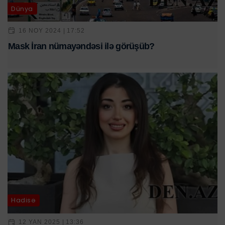
Dünya
16 NOY 2024 | 17:52
Mask İran nümayəndəsi ilə görüşüb?
Hadisə
12 YAN 2025 | 13:36