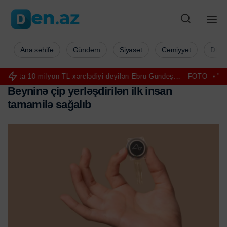
Ana səhifə
Gündəm
Siyasət
Cəmiyyət
Düny
lyon TL xərclədiyi deyilən Ebru Gündeş... - FOTO
"İsrail beynəlxal
B
e
y
n
i
n
ə
ç
i
p
y
e
r
l
ə
ş
d
i
r
i
l
ə
n
i
l
k
i
n
s
a
n
t
a
m
a
m
i
l
ə
s
a
ğ
a
l
ı
b