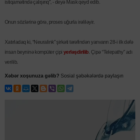
istiqamətində çalışırıq”, - deyə Mask qeyd edib.
Onun sözlərinə görə, proses uğurla irəliləyir.
Xatırladaq ki, “Neuralink” şirkəti tərəfindən yanvarın 28-i ilk dəfə
insan beyninə kompüter çipi
yerləşdirilib
. Çipə “Telepathy” adı
verilib.
Xəbər xoşunuza gəlib?
Sosial şəbəkələrdə paylaşın