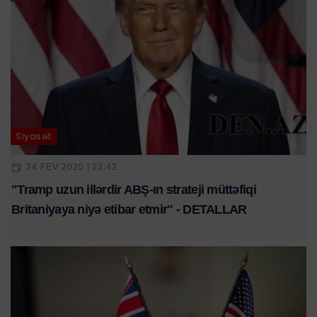
Siyasət
24 FEV 2025 | 23:42
"Tramp uzun illərdir ABŞ-ın strateji müttəfiqi
Britaniyaya niyə etibar etmir" - DETALLAR