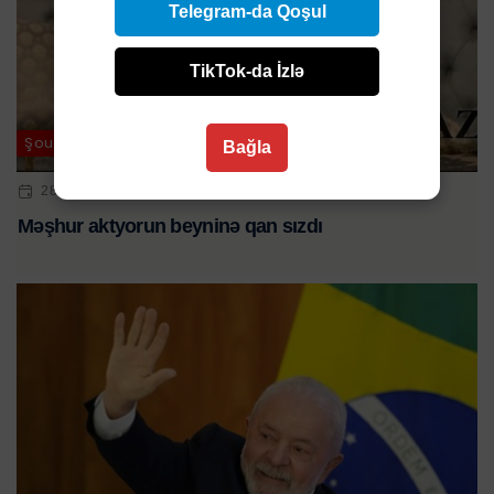
Telegram-da Qoşul
TikTok-da İzlə
Şou-biznes / Hadisə / Dünya
Bağla
28 YAN 2024 | 01:06
Məşhur aktyorun beyninə qan sızdı