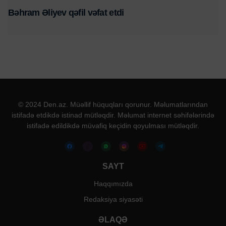
Bəhram Əliyev qəfil vəfat etdi
© 2024 Den.az. Müəllif hüquqları qorunur. Məlumatlarından
istifadə etdikdə istinad mütləqdir. Məlumat internet səhifələrində
istifadə edildikdə müvafiq keçidin qoyulması mütləqdir.
SAYT
Haqqımızda
Redaksiya siyasəti
ƏLAQƏ