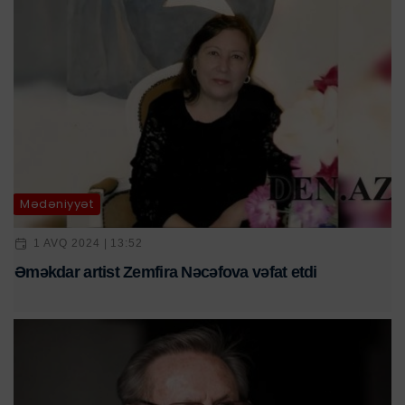
Mədəniyyət
1 AVQ 2024 | 13:52
Əməkdar artist Zemfira Nəcəfova vəfat etdi