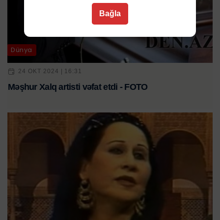
Bağla
Dünya
24 OKT 2024 | 16:31
Məşhur Xalq artisti vəfat etdi - FOTO