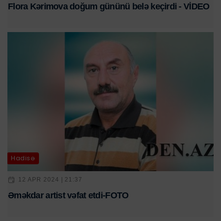
Flora Kərimova doğum gününü belə keçirdi - VİDEO
Hadisə
12 APR 2024 | 21:37
Əməkdar artist vəfat etdi-FOTO