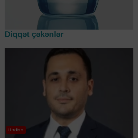
Diqqət çəkənlər
Hadisə