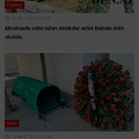
Hadisə
21 IYL 2023 | 17:19
Moskvada vəfat edən əməkdar artist Bakıda dəfn
olundu
Ölkə
16 MAR 2024 | 11:48