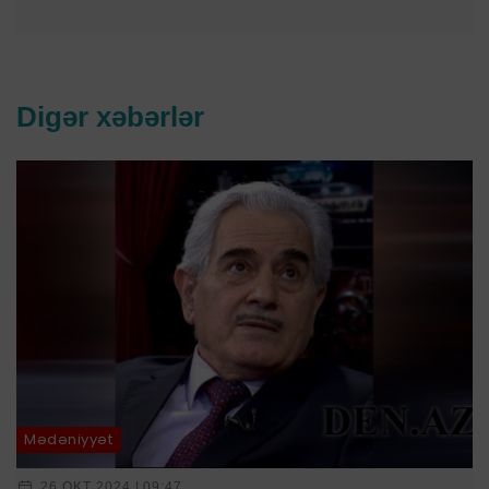
Digər xəbərlər
Mədəniyyət
26 OKT 2024 | 09:47