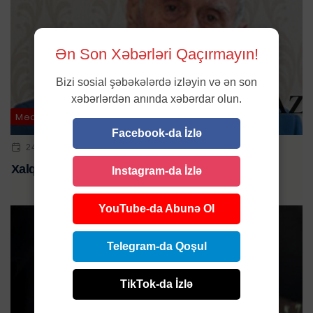
Ən Son Xəbərləri Qaçırmayın!
Bizi sosial şəbəkələrdə izləyin və ən son
xəbərlərdən anında xəbərdar olun.
Mədəniyyət
Facebook-da İzlə
24 MAY 2024 | 17:00
Xalq artisti vəfat etdi
Instagram-da İzlə
YouTube-da Abunə Ol
Telegram-da Qoşul
TikTok-da İzlə