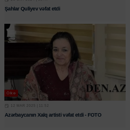
Şahlar Quliyev vəfat etdi
Ölkə
12 MAR 2025 | 11:52
Azərbaycanın Xalq artisti vəfat etdi - FOTO