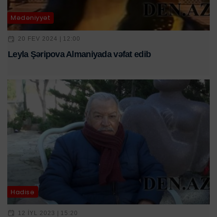
Mədəniyyət
20 FEV 2024 | 12:00
Leyla Şəripova Almaniyada vəfat edib
Hadisə
12 IYL 2023 | 15:20