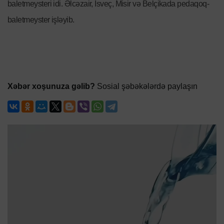
baletmeysteri idi. Əlcəzair, İsveç, Misir və Belçikada pedaqoq-
baletmeyster işləyib.
Xəbər xoşunuza gəlib?
Sosial şəbəkələrdə paylaşın