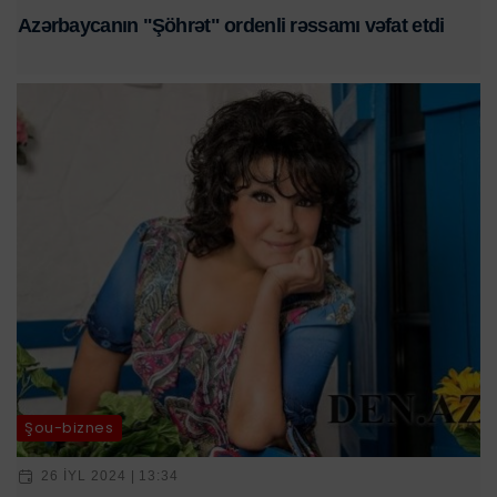
Azərbaycanın "Şöhrət" ordenli rəssamı vəfat etdi
Şou-biznes
26 IYL 2024 | 13:34