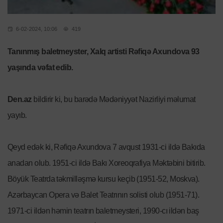
6-02-2024, 10:06
419
Tanınmış baletmeyster, Xalq artisti Rəfiqə Axundova 93
yaşında vəfat edib.
Den.az
bildirir ki, bu barədə Mədəniyyət Nazirliyi məlumat
yayıb.
Qeyd edək ki, Rəfiqə Axundova 7 avqust 1931-ci ildə Bakıda
anadan olub. 1951-ci ildə Bakı Xoreoqrafiya Məktəbini bitirib.
Böyük Teatrda təkmilləşmə kursu keçib (1951-52, Moskva).
Azərbaycan Opera və Balet Teatrının solisti olub (1951-71).
1971-ci ildən həmin teatrın baletmeysteri, 1990-cı ildən baş