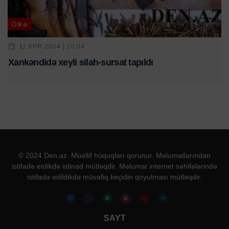
Ölkə
11 APR 2024 | 10:04
Xankəndidə xeyli silah-sursat tapıldı
© 2024 Den.az. Müəllif hüquqları qorunur. Məlumatlarından
istifadə etdikdə istinad mütləqdir. Məlumat internet səhifələrində
istifadə edildikdə müvafiq keçidin qoyulması mütləqdir.
SAYT