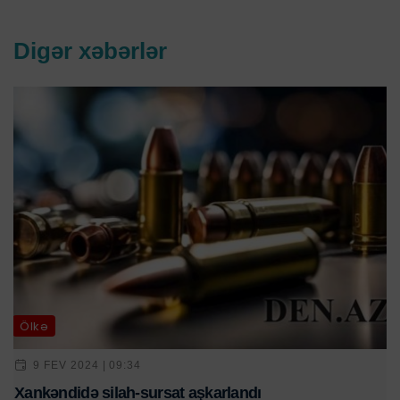
Digər xəbərlər
Ölkə
9 FEV 2024 | 09:34
Xankəndidə silah-sursat aşkarlandı