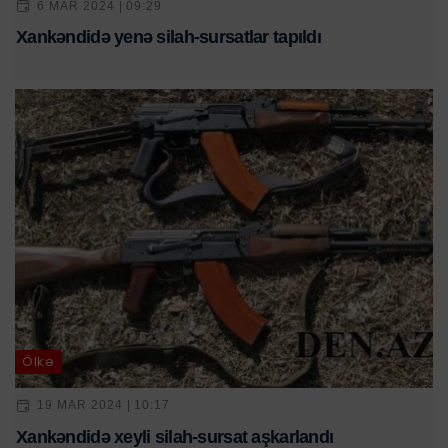
6 MAR 2024 | 09:29
Xankəndidə yenə silah-sursatlar tapıldı
Ölkə
19 MAR 2024 | 10:17
Xankəndidə xeyli silah-sursat aşkarlandı