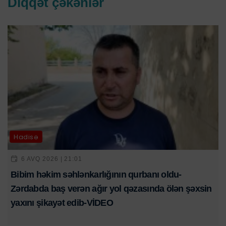
Diqqət çəkənlər
Hadisə
6 AVQ 2026 | 21:01
Bibim həkim səhlənkarlığının qurbanı oldu-
Zərdabda baş verən ağır yol qəzasında ölən şəxsin
yaxını şikayət edib-VİDEO