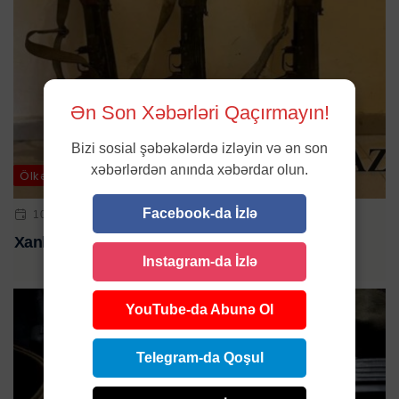
Ən Son Xəbərləri Qaçırmayın!
Bizi sosial şəbəkələrdə izləyin və ən son
xəbərlərdən anında xəbərdar olun.
Ölkə
Facebook-da İzlə
10 YAN 2024 | 10:03
Xankəndidə silah-sursat aşkarlandı
Instagram-da İzlə
YouTube-da Abunə Ol
Telegram-da Qoşul