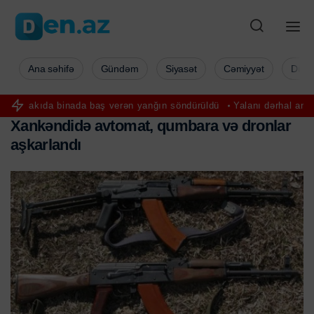
Ana səhifə
Gündəm
Siyasət
Cəmiyyət
Düny
inada baş verən yanğın söndürüldü
Yalanı dərhal anlayan 3 bürc –
X
a
n
k
ə
n
d
i
d
ə
a
v
t
o
m
a
t
,
q
u
m
b
a
r
a
v
ə
d
r
o
n
l
a
r
a
ş
k
a
r
l
a
n
d
ı