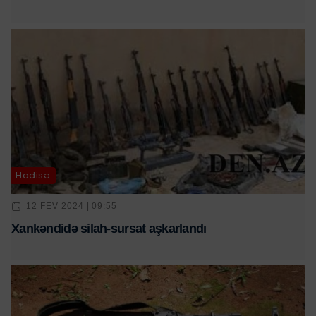
Hadisə
12 FEV 2024 | 09:55
Xankəndidə silah-sursat aşkarlandı