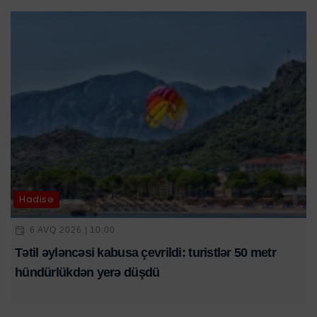
Hadisə
6 AVQ 2026 | 10:00
Tətil əyləncəsi kabusa çevrildi: turistlər 50 metr
hündürlükdən yerə düşdü