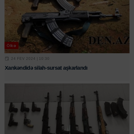
Ölkə
24 FEV 2024 | 10:30
Xankəndidə silah-sursat aşkarlandı