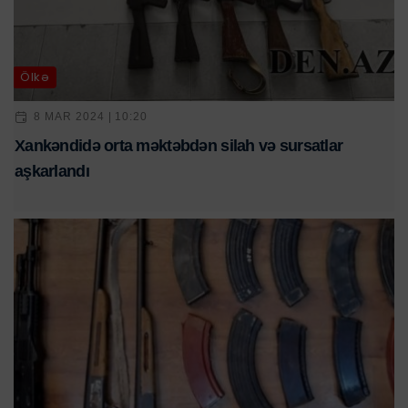
Ölkə
8 MAR 2024 | 10:20
Xankəndidə orta məktəbdən silah və sursatlar
aşkarlandı