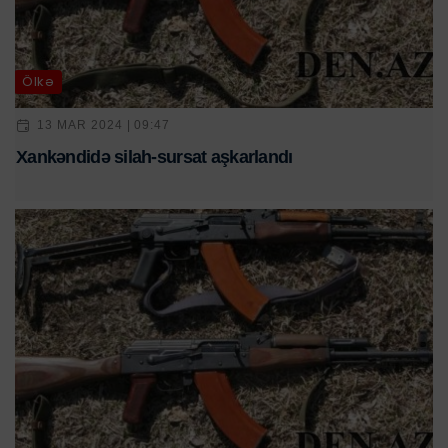
Ölkə
13 MAR 2024 | 09:47
Xankəndidə silah-sursat aşkarlandı