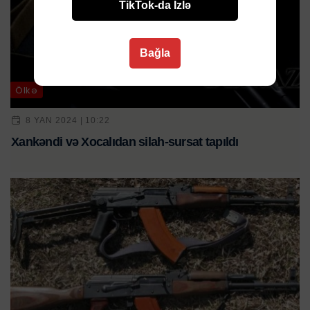
TikTok-da İzlə
Bağla
Ölkə
8 YAN 2024 | 10:22
Xankəndi və Xocalıdan silah-sursat tapıldı