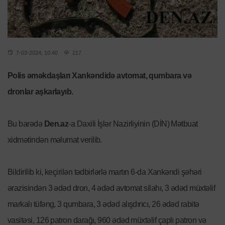
7-03-2024, 10:40
217
Polis əməkdaşları Xankəndidə avtomat, qumbara və
dronlar aşkarlayıb.
Bu barədə
Den.az
-a Daxili İşlər Nazirliyinin (DİN) Mətbuat
xidmətindən məlumat verilib.
Bildirilib ki, keçirilən tədbirlərlə martın 6-da Xankəndi şəhəri
ərazisindən 3 ədəd dron, 4 ədəd avtomat silahı, 3 ədəd müxtəlif
markalı tüfəng, 3 qumbara, 3 ədəd alışdırıcı, 26 ədəd rabitə
vasitəsi, 126 patron darağı, 960 ədəd müxtəlif çaplı patron və