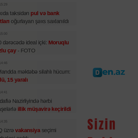
15:29
ıda taksidən
pul və bank
tları
oğurlayan şəxs saxlanıldı
15:00
 dərəcədə ideal içki:
Moruqlu
zlu çay
- FOTO
14:46
landda məktəbə silahlı hücum:
lü, 15 yaralı
14:41
afiə Nazirliyində hərbi
aşelərlə
illik müşavirə keçirildi
14:35
Q üzrə
vakansiya
seçimi