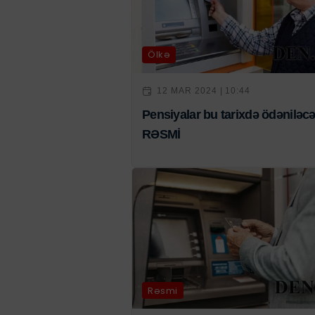
Ölkə
12 MAR 2024 | 10:44
Pensiyalar bu tarixdə ödəniləcə
RƏSMİ
Rəsmi