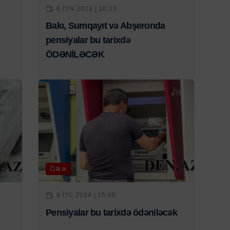
6 IYN 2023 | 10:13
Bakı, Sumqayıt və Abşeronda
pensiyalar bu tarixdə
ÖDƏNİLƏCƏK
Ölkə
8 IYL 2024 | 15:46
Pensiyalar bu tarixdə ödəniləcək