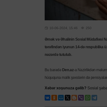
10-06-2024, 15:46
250
Əmək və Əhalinin Sosial Müdafiəsi Na
tərəfindən iyunun 14-də respublika ü
nəzərdə tutulub.
Bu barədə
Den.az
-a Nazirlikdən məlumat
hüququna malik şəxslərin də pensiyalar
Xəbər xoşunuza gəlib?
Sosial şəbə