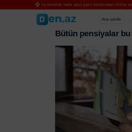
inə görə ömürlük həbs alan şəxs etirafından imtina etdi
FIFA prezid
Ana səhifə
B
ü
t
ü
n
p
e
n
s
i
y
a
l
a
r
b
u