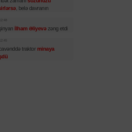
hbət zamanı
sözünüzü
irlərsə
, belə davranın
12:48
şinyan
İlham Əliyevə
zəng etdi
12:45
cavənddə traktor
minaya
şdü