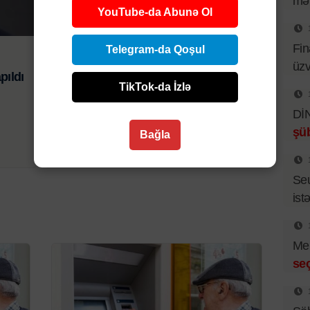
mər
YouTube-da Abunə Ol
Hadisə
Fin
Telegram-da Qoşul
6 AVQ 2026 | 21:01
üzv
pıldı
Bibim həkim səhlənkarlığının qurbanı
TikTok-da İzlə
oldu-Zərdabda baş verən ağır yol
DİN
qəzasında ölən şəxsin yaxını şikayət
şüb
edib-VİDEO
Bağla
Se
istə
Mer
se