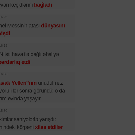
van keçidlərini
bağladı
16:26
nel Messinin atası
dünyasını
işdi
16:19
 isti hava ilə bağlı əhaliyə
ərdarlıq etdi
16:00
vak Yelleri”nin
unudulmaz
yoru illər sonra göründü: o da
ım evində yaşayır
15:30
imlər saniyələrlə yarışdı:
nindəki körpəni
xilas etdilər