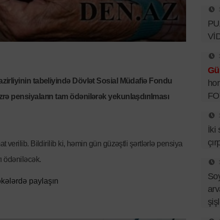
PUA
Vİ
Gü
zirliyinin tabeliyində Dövlət Sosial Müdafiə Fondu
hor
FO
zrə pensiyaların tam ödənilərək yekunlaşdırılması
İki
çır
 verilib. Bildirilib ki, həmin gün güzəştli şərtlərlə pensiya
ı ödəniləcək.
So
kələrdə paylaşın
arv
şiş