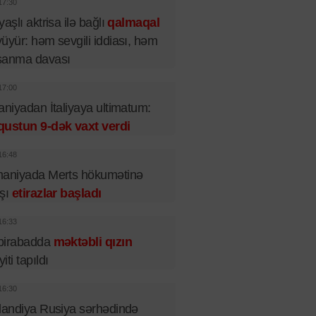
17:30
yaşlı aktrisa ilə bağlı
qalmaqal
üyür: həm sevgili iddiası, həm
şanma davası
17:00
aniyadan İtaliyaya ultimatum:
qustun 9-dək vaxt verdi
16:48
maniyada Merts hökumətinə
rşı
etirazlar başladı
16:33
birabadda
məktəbli qızın
iti tapıldı
16:30
landiya Rusiya sərhədində