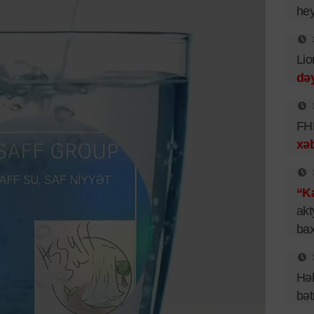
hey
Lio
dəy
FHN
xəb
“Ka
akt
bax
Hək
bət