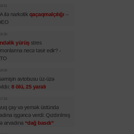
18:31
 ilə narkotik
qaçaqmalçılığı
–
DEO
18:30
ndəlik yürüş
stres
monlarına necə təsir edir? -
TO
18:00
 sərnişin avtobusu üz-üzə
pıldıı:
8 ölü, 25 yaralı
17:33
yuq çay və yemək üstündə
adına işgəncə verdi: Qızdırılmış
lə arvadına
“dağ basdı”