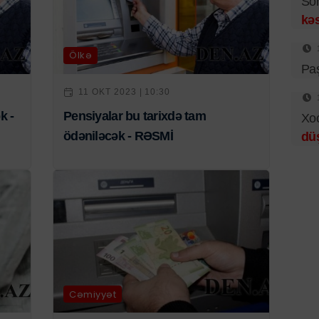
Sö
kəs
Ölkə
Pa
11 OKT 2023 | 10:30
k -
Pensiyalar bu tarixdə tam
Xo
ödəniləcək - RƏSMİ
dü
Cəmiyyət