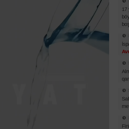
17 
böy
bo
İsp
Av
Al
qa
Sa
mey
Fin