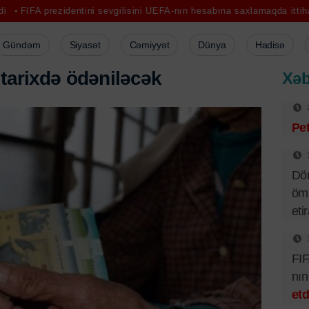
entini sevgilisini UEFA-nın hesabına saxlamaqda ittiham etdilər
PUA
Gündəm
Siyasət
Cəmiyyət
Dünya
Hadisə
t
a
r
i
x
d
ə
ö
d
ə
n
i
l
ə
c
ə
k
Xəb
Pet
Dör
ömü
eti
FIF
nı
etd