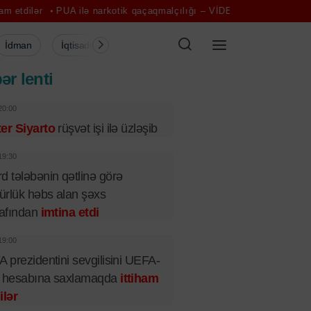
 ilə narkotik qaçaqmalçılığı – VİDEO
Gündəlik yürüş stres hormonl
İdman
İqtisadiyyat
Şou-biznes
Müsahibə
Mədə
ər lenti
20:00
er Siyarto
rüşvət işi ilə üzləşib
19:30
d tələbənin qətlinə görə
rlük həbs alan şəxs
rafından
imtina etdi
19:00
A prezidentini sevgilisini UEFA-
n hesabına saxlamaqda
ittiham
ilər