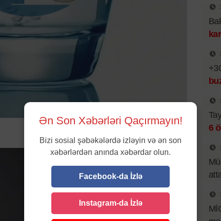
Bak
kar
+30
bu
Tay
Ən Son Xəbərləri Qaçırmayın!
6 ö
Bizi sosial şəbəkələrdə izləyin və ən son
xəbərlərdən anında xəbərdar olun.
Müd
att
Facebook-da İzlə
Instagram-da İzlə
Mİ