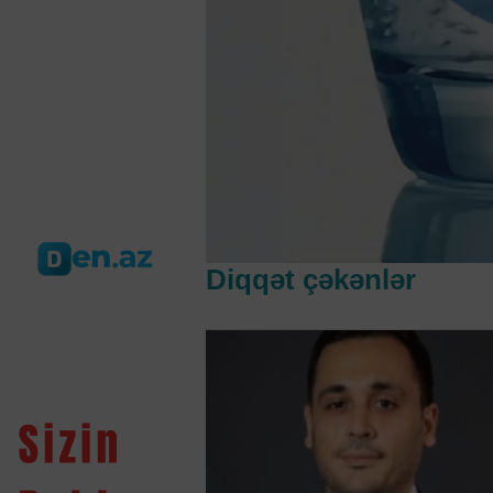
Diqqət çəkənlər