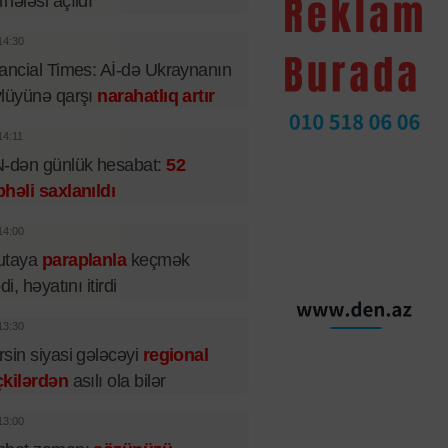
hələsi açıldı
14:30
ancial Times: Aİ-də Ukraynanın
lüyünə qarşı
narahatlıq artır
14:11
-dən günlük hesabat:
52
həli saxlanıldı
14:00
utaya
paraplanla
keçmək
di, həyatını itirdi
13:30
sin siyasi gələcəyi
regional
çkilərdən
asılı ola bilər
13:00