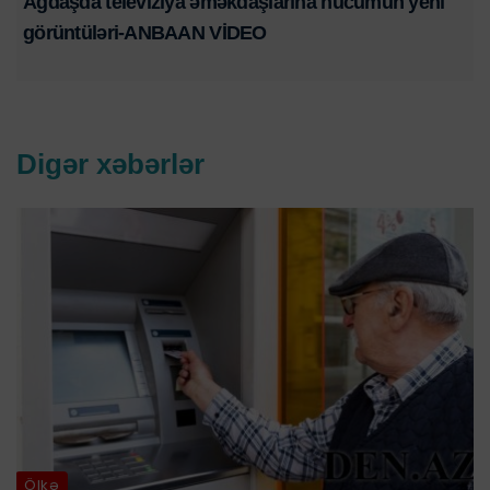
Ağdaşda televiziya əməkdaşlarına hücumun yeni
görüntüləri-ANBAAN VİDEO
Digər xəbərlər
Ölkə