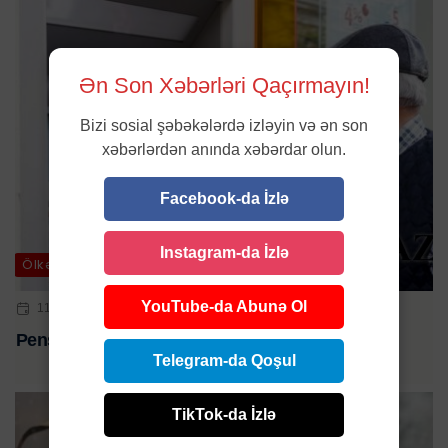
Ən Son Xəbərləri Qaçırmayın!
Bizi sosial şəbəkələrdə izləyin və ən son
xəbərlərdən anında xəbərdar olun.
Facebook-da İzlə
Instagram-da İzlə
Ölkə
YouTube-da Abunə Ol
11 OKT 2023 | 10:30
Pensiyalar bu tarixdə tam ödəniləcək - RƏSMİ
Telegram-da Qoşul
TikTok-da İzlə