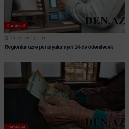
Cəmiyyət
13 IYL 2023 | 11:14
Regionlar üzrə pensiyalar ayın 14-də ödəniləcək
Cəmiyyət