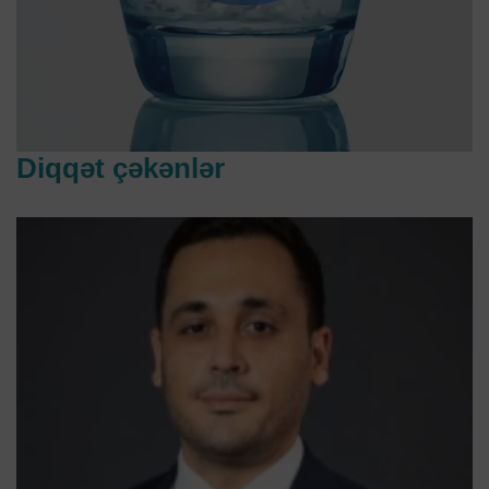
Diqqət çəkənlər