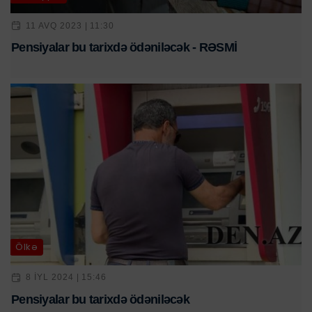
11 AVQ 2023 | 11:30
Pensiyalar bu tarixdə ödəniləcək - RƏSMİ
Ölkə
8 IYL 2024 | 15:46
Pensiyalar bu tarixdə ödəniləcək