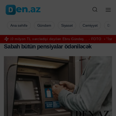
Ana səhifə
Gündəm
Siyasət
Cəmiyyət
Düny
 TL xərclədiyi deyilən Ebru Gündeş... - FOTO
"İsrail beynəlxalq sə
S
a
b
a
h
b
ü
t
ü
n
p
e
n
s
i
y
a
l
a
r
ö
d
ə
n
i
l
ə
c
ə
k