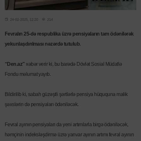
24-02-2025, 12:20
214
Fevralın 25-də respublika üzrə pensiyaların tam ödənilərək
yekunlaşdırılması nəzərdə tutulub.
“Den.az”
xəbər verir ki, bu barədə Dövlət Sosial Müdafiə
Fondu məlumat yayıb.
Bildirilib ki, sabah güzəştli şərtlərlə pensiya hüququna malik
şəxslərin də pensiyaları ödəniləcək.
Fevral ayının pensiyaları da yeni artımlarla birgə ödəniləcək,
həmçinin indeksləşdirmə üzrə yanvar ayının artımı fevral ayının