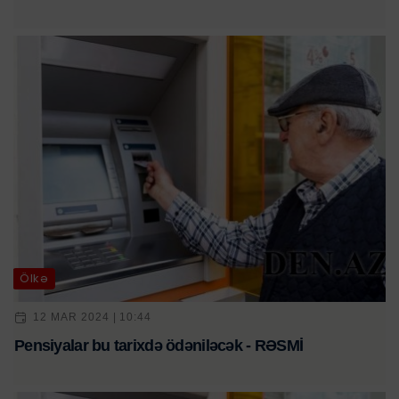
Ölkə
12 MAR 2024 | 10:44
Pensiyalar bu tarixdə ödəniləcək - RƏSMİ