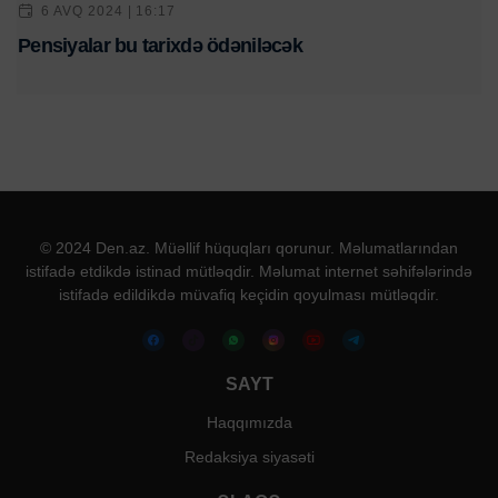
6 AVQ 2024 | 16:17
Pensiyalar bu tarixdə ödəniləcək
© 2024 Den.az. Müəllif hüquqları qorunur. Məlumatlarından
istifadə etdikdə istinad mütləqdir. Məlumat internet səhifələrində
istifadə edildikdə müvafiq keçidin qoyulması mütləqdir.
SAYT
Haqqımızda
Redaksiya siyasəti