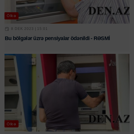
Ölkə
8 DEK 2023 | 15:01
Bu bölgələr üzrə pensiyalar ödənildi - RƏSMİ
Ölkə