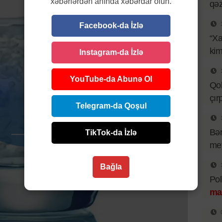
xəbərlərdən anında xəbərdar olun.
qəz
Facebook-da İzlə
“Xa
kim
Instagram-da İzlə
YouTube-da Abunə Ol
Qob
çır
Telegram-da Qoşul
Bər
TikTok-da İzlə
mey
Bağla
Pol
ma