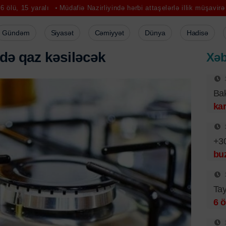
ralı
Müdafiə Nazirliyində hərbi attaşelərlə illik müşavirə keçirildi
Gündəm
Siyasət
Cəmiyyət
Dünya
Hadisə
d
ə
q
a
z
k
ə
s
i
l
ə
c
ə
k
Xəb
Bak
kar
+30
bu
Tay
6 ö