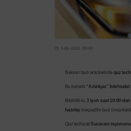
3-06-2026, 09:40
Bakının bəzi ərazilərində
qaz təch
Bu barədə
“Azəriqaz” İstehsalat B
Bildirilib ki,
3 iyun saat 10:00-dan
hazırlıq
məqsədilə bəzi ünvanlarda 
Qaz təchizatı
Suraxanı rayonun