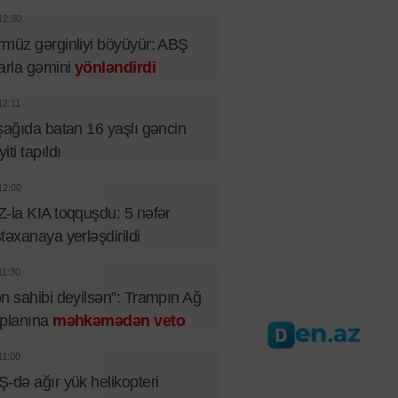
12:30
müz gərginliyi böyüyür: ABŞ
arla gəmini
yönləndirdi
12:11
şağıda batan 16 yaşlı gəncin
iti tapıldı
12:00
-la KIA toqquşdu: 5 nəfər
təxanaya yerləşdirildi
11:30
n sahibi deyilsən”: Trampın Ağ
 planına
məhkəmədən veto
11:00
-də ağır yük helikopteri