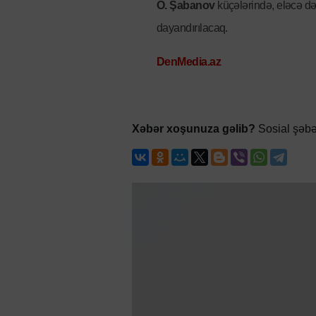
O. Şabanov
küçələrində, eləcə d
dayandırılacaq.
DenMedia.az
Xəbər xoşunuza gəlib?
Sosial şəbə