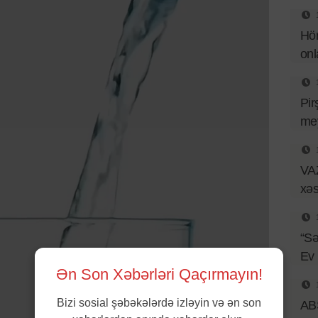
Hör
onl
Pir
mey
VAZ
xəs
“Sə
Ev
Ən Son Xəbərləri Qaçırmayın!
Bizi sosial şəbəkələrdə izləyin və ən son
ABŞ