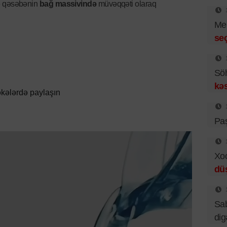
ə qəsəbənin
bağ massivində
müvəqqəti olaraq
Mer
se
Sö
kəs
kələrdə paylaşın
Pa
Xo
dü
Sab
dig