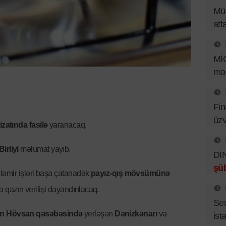
Müd
att
Mİ
mər
Fin
üzv
izatında fasilə
yaranacaq.
irliyi
məlumat yayıb.
DİN
şüb
təmir işləri başa çatanadək
payız-qış mövsümünə
qazın verilişi dayandırılacaq.
Se
un Hövsan qəsəbəsində
yerləşən
Dənizkənarı
və
istə