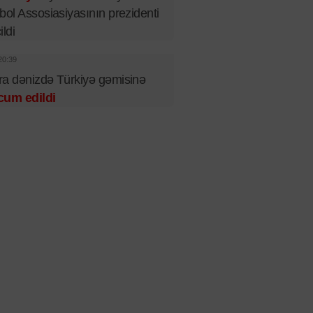
bol Assosiasiyasının prezidenti
ildi
20:39
a dənizdə Türkiyə gəmisinə
cum edildi