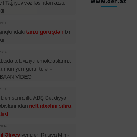
il Tağıyev vəzifəsindən azad
ldi
09:00
şinqtondakı
tarixi görüşdən
bir
tür
23:32
aşda televiziya əməkdaşlarına
umun yeni görüntüləri-
BAAN VİDEO
21:00
ildən sonra ilk: ABŞ Səudiyyə
əbistanından
neft idxalını sıfıra
irdi
20:42
l Əliyev
yenidən Rusiya Mini-