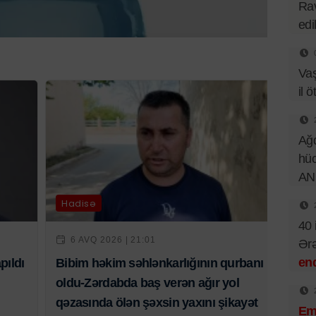
Rav
edi
Va
il ö
Ağd
hüc
AN
Hadisə
40 
6 AVQ 2026 | 21:01
Ər
end
pıldı
Bibim həkim səhlənkarlığının qurbanı
oldu-Zərdabda baş verən ağır yol
qəzasında ölən şəxsin yaxını şikayət
Emi