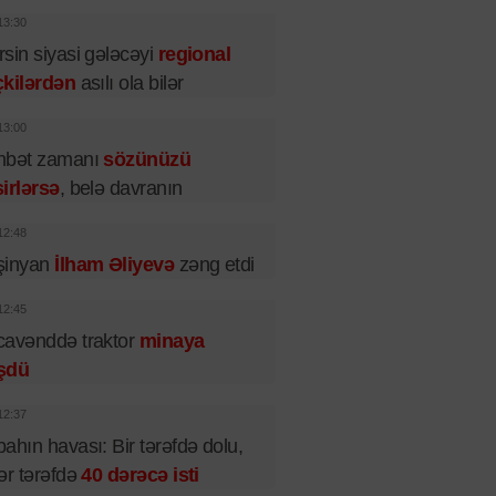
13:30
sin siyasi gələcəyi
regional
çkilərdən
asılı ola bilər
13:00
hbət zamanı
sözünüzü
irlərsə
, belə davranın
12:48
şinyan
İlham Əliyevə
zəng etdi
12:45
cavənddə traktor
minaya
şdü
12:37
ahın havası: Bir tərəfdə dolu,
ər tərəfdə
40 dərəcə isti