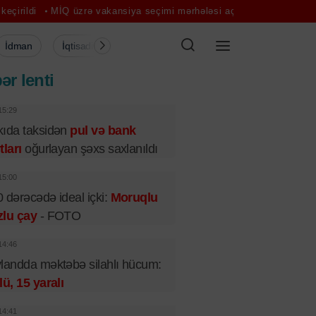
MİQ üzrə vakansiya seçimi mərhələsi açıldı
Financial Times: Aİ-də
İdman
İqtisadiyyat
Şou-biznes
Müsahibə
Mədə
ər lenti
15:29
ıda taksidən
pul və bank
tları
oğurlayan şəxs saxlanıldı
15:00
 dərəcədə ideal içki:
Moruqlu
zlu çay
- FOTO
14:46
landda məktəbə silahlı hücum:
lü, 15 yaralı
14:41