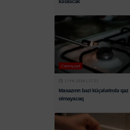
kəsiləcək
Cəmiyyət
1 IYN 2026 | 17:21
Masazırın bəzi küçələrində qaz
olmayacaq