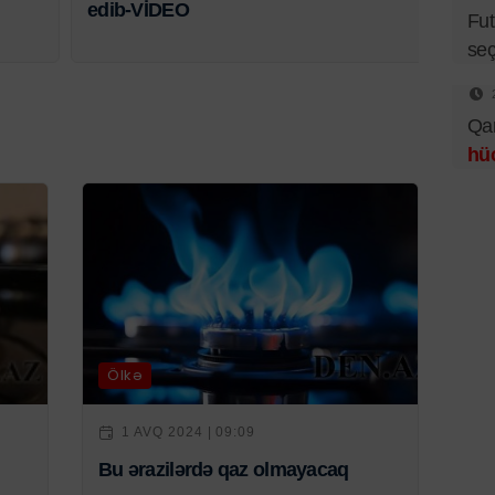
edib-VİDEO
Fut
seç
Qar
hü
Ölkə
1 AVQ 2024 | 09:09
Bu ərazilərdə qaz olmayacaq