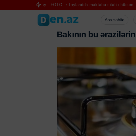
qlu buzlu çay - FOTO
Taylandda məktəbə silahlı hücum: 6 ölü, 15 ya
Ana səhifə
B
a
k
ı
n
ı
n
b
u
ə
r
a
z
i
l
ə
r
i
n