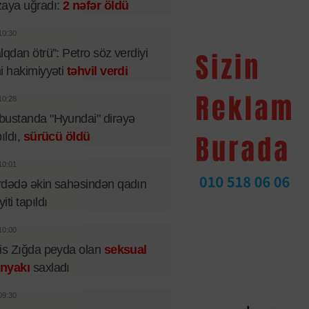
aya uğradı:
2 nəfər öldü
10:30
lqdan ötrü”: Petro söz verdiyi
i hakimiyyəti
təhvil verdi
10:28
ustanda "Hyundai" dirəyə
pıldı,
sürücü öldü
10:01
dədə əkin sahəsindən qadın
iti tapıldı
10:00
is Zığda peyda olan
seksual
nyakı
saxladı
09:30