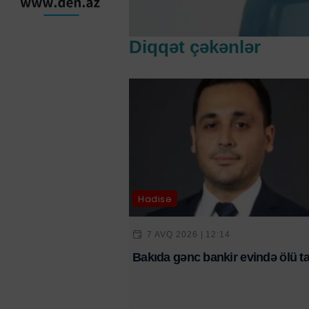
Diqqət çəkənlər
Hadisə
7 AVQ 2026 | 12:14
Bakıda gənc bankir evində ölü ta