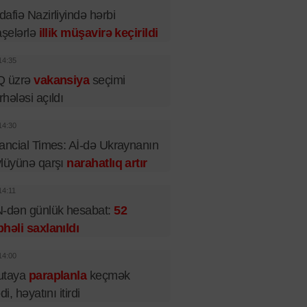
afiə Nazirliyində hərbi
aşelərlə
illik müşavirə keçirildi
14:35
Q üzrə
vakansiya
seçimi
hələsi açıldı
14:30
ancial Times: Aİ-də Ukraynanın
lüyünə qarşı
narahatlıq artır
14:11
-dən günlük hesabat:
52
həli saxlanıldı
14:00
utaya
paraplanla
keçmək
di, həyatını itirdi