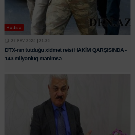
Hadisə
27 FEV 2025 | 21:36
DTX-nın tutduğu xidmət rəisi HAKİM QARŞISINDA -
143 milyonluq mənimsə