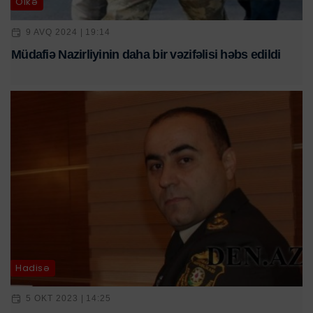
Ölkə
9 AVQ 2024 | 19:14
Müdafiə Nazirliyinin daha bir vəzifəlisi həbs edildi
Hadisə
5 OKT 2023 | 14:25