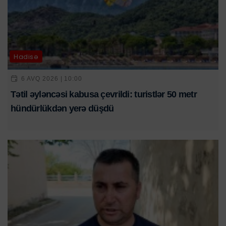
Hadisə
6 AVQ 2026 | 10:00
Tətil əyləncəsi kabusa çevrildi: turistlər 50 metr
hündürlükdən yerə düşdü