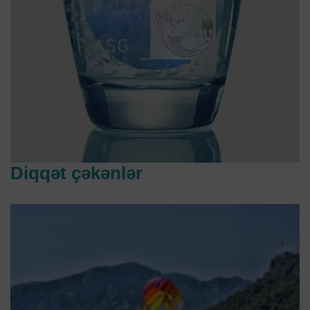
Diqqət çəkənlər