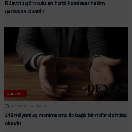
Rüşvətə görə tutulan hərbi komissar hakim
qarşısına çıxarılır
Gündəm
3 MAY 2024 | 12:22
143 milyonluq mənimsəmə ilə bağlı bir nəfər də həbs
olundu