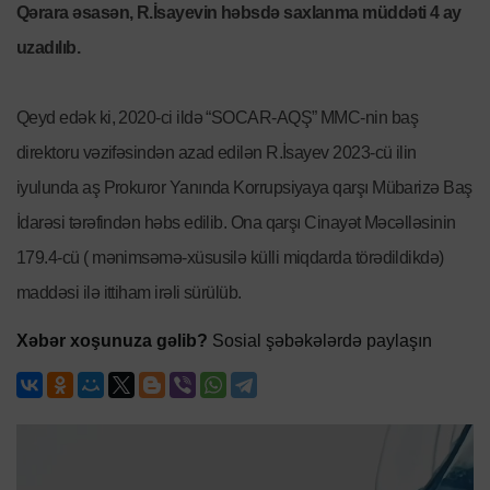
Qərara əsasən, R.İsayevin həbsdə saxlanma müddəti 4 ay
uzadılıb.
Qeyd edək ki, 2020-ci ildə “SOCAR-AQŞ” MMC-nin baş
direktoru vəzifəsindən azad edilən R.İsayev 2023-cü ilin
iyulunda aş Prokuror Yanında Korrupsiyaya qarşı Mübarizə Baş
İdarəsi tərəfindən həbs edilib. Ona qarşı Cinayət Məcəlləsinin
179.4-cü ( mənimsəmə-xüsusilə külli miqdarda törədildikdə)
maddəsi ilə ittiham irəli sürülüb.
Xəbər xoşunuza gəlib?
Sosial şəbəkələrdə paylaşın