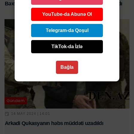
Bəxtiyar Hacıyevin həbs müddəti yenidən uzadıldı
YouTube-da Abunə Ol
Telegram-da Qoşul
TikTok-da İzlə
Bağla
Gündəm
14 MAY 2024 | 14:01
Arkadi Qukasyanın həbs müddəti uzadıldı