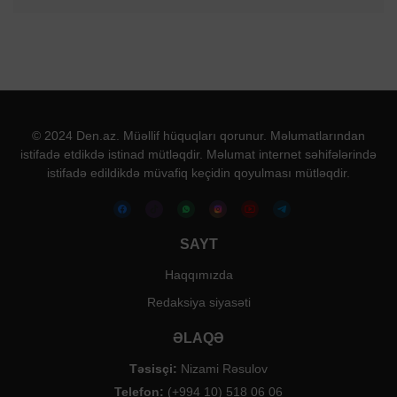
© 2024 Den.az. Müəllif hüquqları qorunur. Məlumatlarından
istifadə etdikdə istinad mütləqdir. Məlumat internet səhifələrində
istifadə edildikdə müvafiq keçidin qoyulması mütləqdir.
SAYT
Haqqımızda
Redaksiya siyasəti
ƏLAQƏ
Təsisçi:
Nizami Rəsulov
Telefon:
(+994 10) 518 06 06