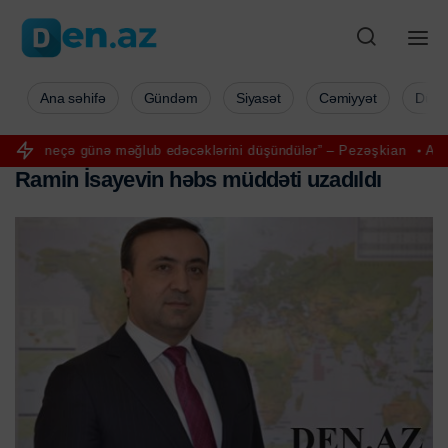
Ana səhifə
Gündəm
Siyasət
Cəmiyyət
Düny
ünə məğlub edəcəklərini düşündülər” – Pezəşkian
Aya ilk addımı ata
R
a
m
i
n
İ
s
a
y
e
v
i
n
h
ə
b
s
m
ü
d
d
ə
t
i
u
z
a
d
ı
l
d
ı