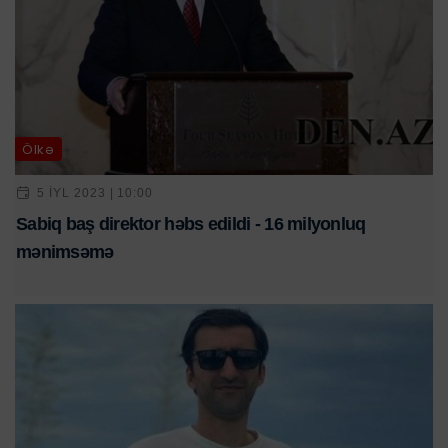
Ölkə
5 IYL 2023 | 10:00
Sabiq baş direktor həbs edildi - 16 milyonluq
mənimsəmə