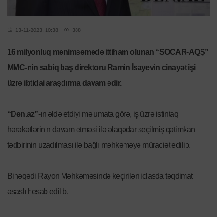
13-11-2023, 10:38
388
16 milyonluq mənimsəmədə ittiham olunan “SOCAR-AQŞ”
MMC-nin sabiq baş direktoru Ramin İsayevin cinayət işi
üzrə ibtidai araşdırma davam edir.
“Den.az”
-ın əldə etdiyi məlumata görə, iş üzrə istintaq
hərəkətlərinin davam etməsi ilə əlaqədar seçilmiş qətimkan
tədbirinin uzadılması ilə bağlı məhkəməyə müraciət edilib.
Binəqədi Rayon Məhkəməsində keçirilən iclasda təqdimat
əsaslı hesab edilib.