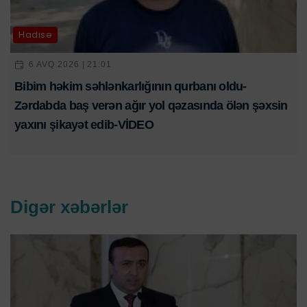
Hadisə
6 AVQ 2026 | 21:01
Bibim həkim səhlənkarlığının qurbanı oldu-
Zərdabda baş verən ağır yol qəzasında ölən şəxsin
yaxını şikayət edib-VİDEO
Digər xəbərlər