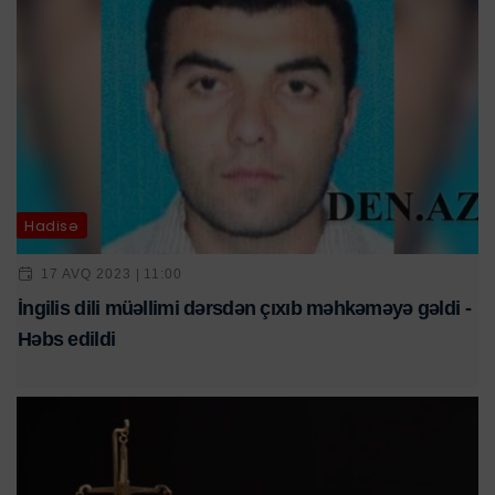
Hadisə
17 AVQ 2023 | 11:00
İngilis dili müəllimi dərsdən çıxıb məhkəməyə gəldi -
Həbs edildi