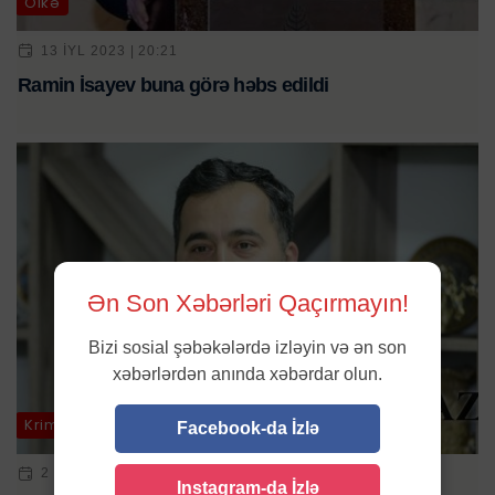
Ölkə
13 IYL 2023 | 20:21
Ramin İsayev buna görə həbs edildi
Ən Son Xəbərləri Qaçırmayın!
Bizi sosial şəbəkələrdə izləyin və ən son
xəbərlərdən anında xəbərdar olun.
Kriminal
Facebook-da İzlə
2 OKT 2023 | 18:30
Instagram-da İzlə