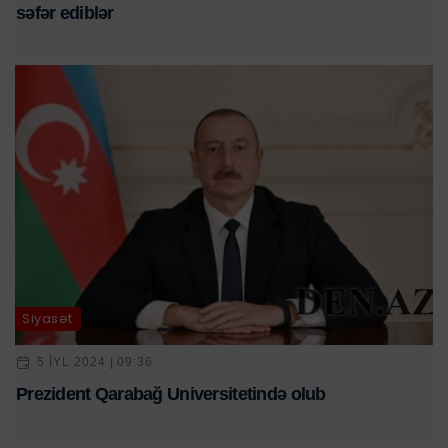
səfər ediblər
Siyasət
5 IYL 2024 | 09:36
Prezident Qarabağ Universitetində olub