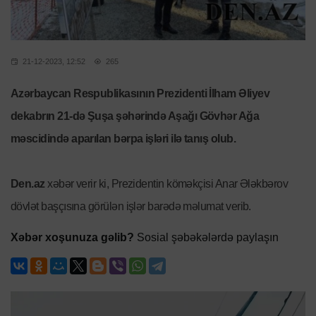
21-12-2023, 12:52
265
Azərbaycan Respublikasının Prezidenti İlham Əliyev
dekabrın 21-də Şuşa şəhərində Aşağı Gövhər Ağa
məscidində aparılan bərpa işləri ilə tanış olub.
Den.az
xəbər verir ki, Prezidentin köməkçisi Anar Ələkbərov
dövlət başçısına görülən işlər barədə məlumat verib.
Xəbər xoşunuza gəlib?
Sosial şəbəkələrdə paylaşın