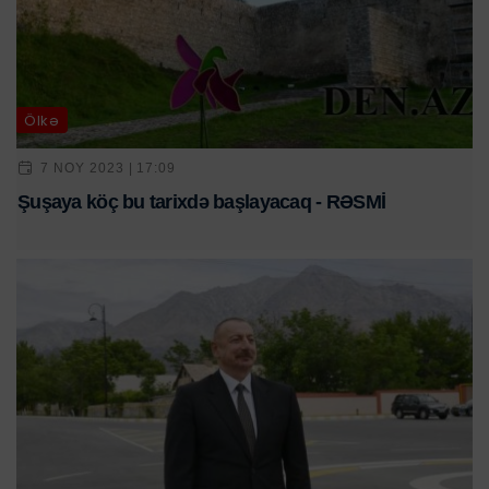
Ölkə
7 NOY 2023 | 17:09
Şuşaya köç bu tarixdə başlayacaq - RƏSMİ