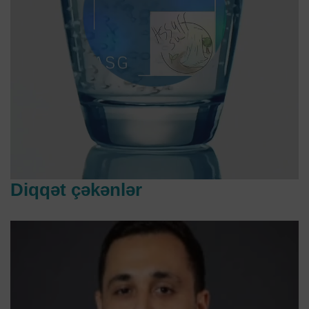
Diqqət çəkənlər