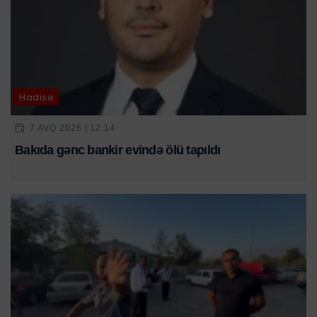
Hadisə
7 AVQ 2026 | 12:14
Bakıda gənc bankir evində ölü tapıldı