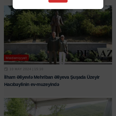
Mədəniyyət
10 MAY 2024 | 15:10
İlham Əliyevlə Mehriban Əliyeva Şuşada Üzeyir
Hacıbəylinin ev-muzeyində