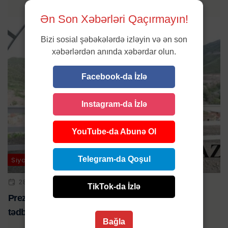
Ən Son Xəbərləri Qaçırmayın!
Bizi sosial şəbəkələrdə izləyin və ən son
xəbərlərdən anında xəbərdar olun.
Facebook-da İzlə
Instagram-da İzlə
YouTube-da Abunə Ol
Telegram-da Qoşul
Siyasət
28 MAY 2023 | 13:03
TikTok-da İzlə
Prezident İlham Əliyev Laçın şəhərində bir sıra
tədbirlərdə iştirak edib
Bağla