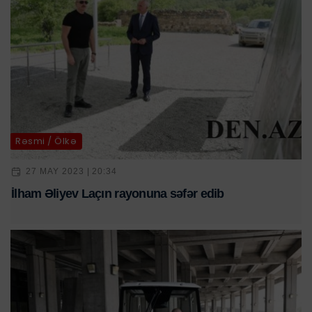
Rəsmi / Ölkə
27 MAY 2023 | 20:34
İlham Əliyev Laçın rayonuna səfər edib