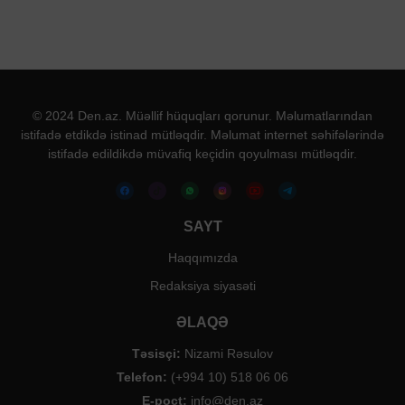
© 2024 Den.az. Müəllif hüquqları qorunur. Məlumatlarından
istifadə etdikdə istinad mütləqdir. Məlumat internet səhifələrində
istifadə edildikdə müvafiq keçidin qoyulması mütləqdir.
SAYT
Haqqımızda
Redaksiya siyasəti
ƏLAQƏ
Təsisçi:
Nizami Rəsulov
Telefon:
(+994 10) 518 06 06
E-poçt:
info@den.az