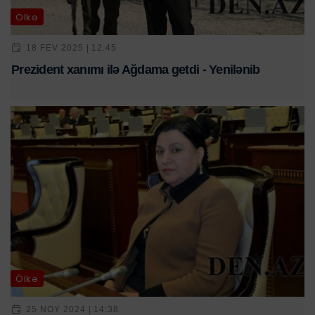
Ölkə
18 FEV 2025 | 12:45
Prezident xanımı ilə Ağdama getdi - Yenilənib
Ölkə
25 NOY 2024 | 14:38