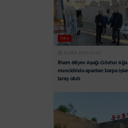
Ölkə
21 DEK 2023 | 12:52
İlham Əliyev Aşağı Gövhər Ağa
məscidində aparılan bərpa işləri
tanış olub