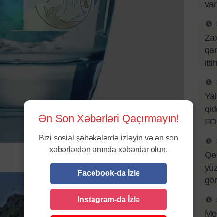
var
Za
qar
itt
Ya
qid
Ən Son Xəbərləri Qaçırmayın!
FO
Bizi sosial şəbəkələrdə izləyin və ən son
xəbərlərdən anında xəbərdar olun.
Qə
yüz
Facebook-da İzlə
gö
Instagram-da İzlə
Mes