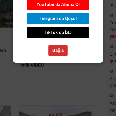
YouTube-da Abunə Ol
hes
Telegram-da Qoşul
Hadisə
Tra
təy
TikTok-da İzlə
6 AVQ 2026 | 21:01
yax
Bibim həkim səhlənkarlığının qurbanı
erə
oldu-Zərdabda baş verən ağır yol
Bağla
El
qəzasında ölən şəxsin yaxını şikayət
ger
edib-VİDEO
Azə
cin
Azə
yan