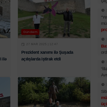
çağ
“Ye
mü
pr
Gündəm
27 MAR 2025 | 12:47
Bəx
Prezident xanımı ilə Şuşada
ord
 ilə
açılışlarda iştirak etdi
“İl
Av
Sib
mü
üç