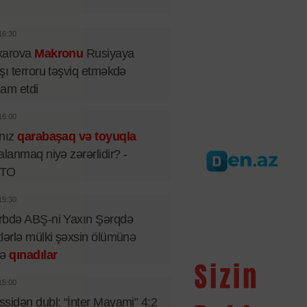
16:30
xarova
Makronu
Rusiyaya
şı terroru təşviq etməkdə
iham etdi
16:00
lnız
qarabaşaq və toyuqla
alanmaq niyə zərərlidir? -
TO
15:30
rbdə ABŞ-ni Yaxın Şərqdə
lərlə mülki şəxsin ölümünə
rə
qınadılar
15:00
sidən dubl: “İnter Mayami” 4:2