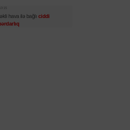
13:15
əkli hava ilə bağlı
ciddi
ərdarlıq