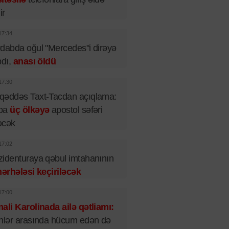
ir
17:34
dabda oğul "Mercedes"i dirəyə
pdı,
anası öldü
17:30
qəddəs Taxt-Tacdan açıqlama:
pa
üç ölkəyə
apostol səfəri
əcək
17:02
identuraya qəbul imtahanının
mərhələsi keçiriləcək
17:00
ali Karolinada ailə qətliamı:
nlər arasında hücum edən də