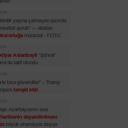
ırıldı
14:00
tkinlik yaşına çatmayan qızımla
nasibət qurub” — atadan
okurorluğa
müraciət - FOTO
13:52
tiyar Aslanbəyli
“Şöhrət”
eni ilə təltif olundu
13:30
lərlə bizə güvəndilər” – Tramp
ropanı
tənqid etdi
13:20
iqa: Azərbaycanın səsi
haribənin dayandırılması
ün
böyük əhəmiyyət daşıyır