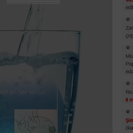
edil
Zər
çır
Mü
Pa
ed
Rez
II 
Şim
ölə