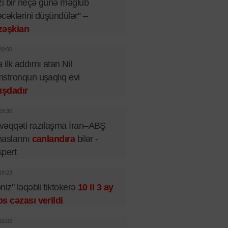
zi bir neçə günə məğlub
cəklərini düşündülər” –
zəşkian
20:00
 ilk addımı atan Nil
stronqun uşaqlıq evi
ışdadır
19:30
əqqəti razılaşma İran–ABŞ
aslarını
canlandıra
bilər -
pert
19:23
niz" ləqəbli tiktokerə
10 il 3 ay
s cəzası verildi
19:00