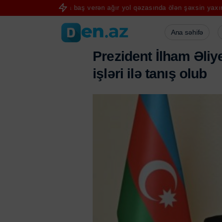
Zərdabda baş verən ağır yol qəzasında ölən şəxsin yaxını şikayət ed
Ana səhifə
P
r
e
z
i
d
e
n
t
İ
l
h
a
m
Ə
l
i
y
i
ş
l
ə
r
i
i
l
ə
t
a
n
ı
ş
o
l
u
b