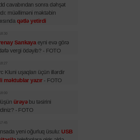
dd cavabından sonra dəhşət
dı: müəlliməni məktəbin
pısında
qətlə yetirdi
18:30
renay Sarıkaya
eyni evə görə
 dəfə vergi ödəyib? - FOTO
18:27
c Kluni uşaqları üçün illərdir
li məktublar yazır
- FOTO
18:00
lüşün
ürəyə
bu təsirini
irdiniz? - FOTO
17:45
nsada yeni oğurluq üsulu:
USB
itəsilə
telefonlara giriş əldə