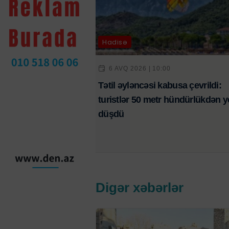
Hadisə
6 AVQ 2026 | 10:00
Tətil əyləncəsi kabusa çevrildi:
turistlər 50 metr hündürlükdən y
düşdü
Digər xəbərlər