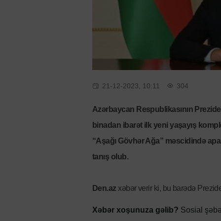
21-12-2023, 10:11
304
Azərbaycan Respublikasının Preziden
binadan ibarət ilk yeni yaşayış kompl
“Aşağı Gövhər Ağa” məscidində aparıla
tanış olub.
Den.az
xəbər verir ki, bu barədə Prezi
Xəbər xoşunuza gəlib?
Sosial şəbə