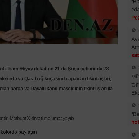
“Bi
edə
Pe
Aya
Arm
sat
ti İlham Əliyev dekabrın 21-də Şuşa şəhərində 23
Müv
eksində və Qarabağ küçəsində aparılan tikinti işləri,
təm
n bərpa və Daşaltı kənd məscidinin tikinti işləri ilə
Eks
"Bə
dentin Mətbuat Xidməti məlumat yayıb.
həb
kələrdə paylaşın