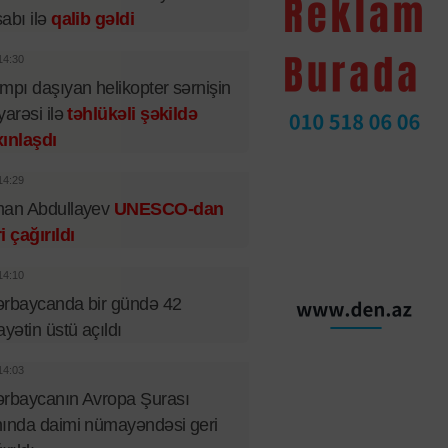
abı ilə
qalib gəldi
14:30
mpı daşıyan helikopter sərnişin
yarəsi ilə
təhlükəli şəkildə
ınlaşdı
14:29
man Abdullayev
UNESCO-dan
i çağırıldı
14:10
rbaycanda bir gündə 42
ayətin üstü açıldı
14:03
rbaycanın Avropa Şurası
ında daimi nümayəndəsi geri