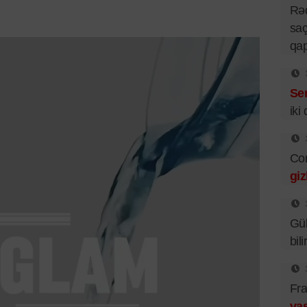
Rə
saç
qa
Se
iki
Cor
giz
Gü
bil
Fra
vas