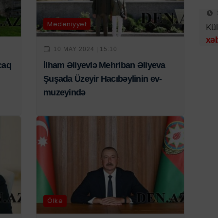
Mədəniyyət
Kül
xəb
10 MAY 2024 | 15:10
caq
İlham Əliyevlə Mehriban Əliyeva
Şuşada Üzeyir Hacıbəylinin ev-
muzeyində
Ölkə