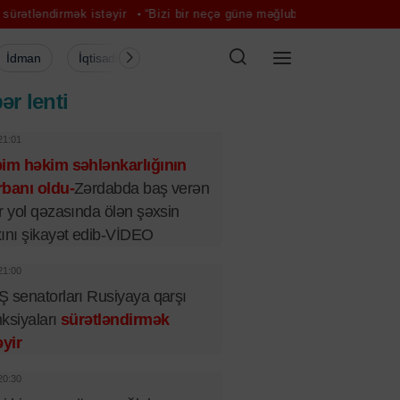
 istəyir
“Bizi bir neçə günə məğlub edəcəklərini düşündülər” – Pez
İdman
İqtisadiyyat
Şou-biznes
Müsahibə
Mədə
ər lenti
21:01
bim həkim səhlənkarlığının
banı oldu-
Zərdabda baş verən
r yol qəzasında ölən şəxsin
ını şikayət edib-VİDEO
21:00
 senatorları Rusiyaya qarşı
ksiyaları
sürətləndirmək
əyir
20:30