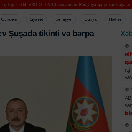
ib-VİDEO
ABŞ senatorları Rusiyaya qarşı sanksiyaları sürətləndirmək
Gündəm
Siyasət
Cəmiyyət
Dünya
Hadisə
e
v
Ş
u
ş
a
d
a
t
i
k
i
n
t
i
v
ə
b
ə
r
p
a
Xəb
Bi
qur
ağı
yax
ABŞ
san
ist