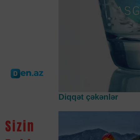
Diqqət çəkənlər