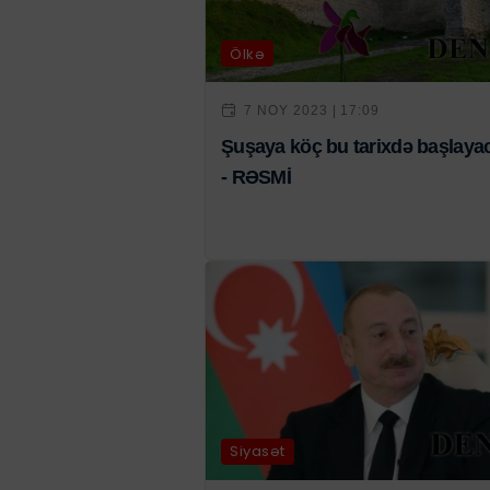
Ölkə
7 NOY 2023 | 17:09
Şuşaya köç bu tarixdə başlaya
- RƏSMİ
Siyasət