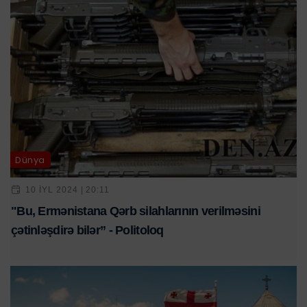
Dünya
10 IYL 2024 | 20:11
"Bu, Ermənistana Qərb silahlarının verilməsini
çətinləşdirə bilər” - Politoloq