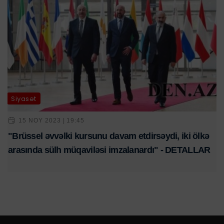
Siyasət
15 NOY 2023 | 19:45
"Brüssel əvvəlki kursunu davam etdirsəydi, iki ölkə
arasında sülh müqaviləsi imzalanardı" - DETALLAR