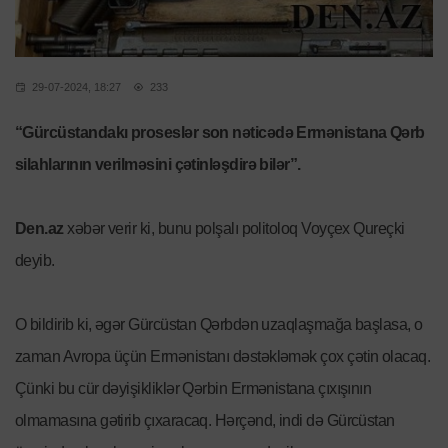
29-07-2024, 18:27
233
“Gürcüstandakı proseslər son nəticədə Ermənistana Qərb
silahlarının verilməsini çətinləşdirə bilər”.
Den.az
xəbər verir ki, bunu polşalı politoloq Voyçex Qureçki
deyib.
O bildirib ki, əgər Gürcüstan Qərbdən uzaqlaşmağa başlasa, o
zaman Avropa üçün Ermənistanı dəstəkləmək çox çətin olacaq.
Çünki bu cür dəyişikliklər Qərbin Ermənistana çıxışının
olmamasına gətirib çıxaracaq. Hərçənd, indi də Gürcüstan