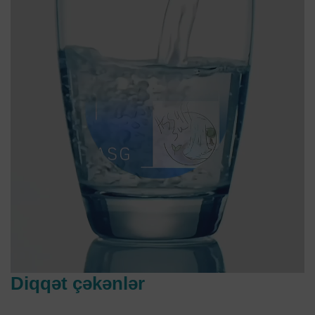
Diqqət çəkənlər