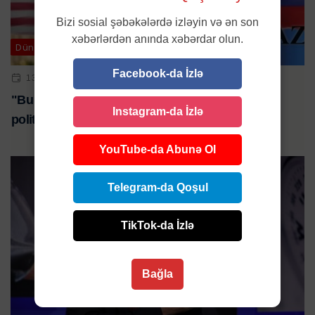
Bizi sosial şəbəkələrdə izləyin və ən son
xəbərlərdən anında xəbərdar olun.
Dünya
Facebook-da İzlə
13 NOY 2024 | 21:45
"Bu halda Qərb Ermənistanı itirəcək" - Gürcü
Instagram-da İzlə
politoloq
YouTube-da Abunə Ol
Telegram-da Qoşul
TikTok-da İzlə
Bağla