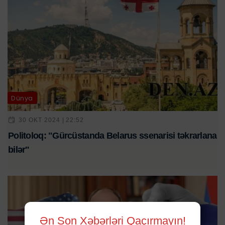
Dünya
30 OKT 2024 | 22:52
Politoloq: "Gürcüstanda Belarus ssenarisi təkrarlana
bilər"
Ən Son Xəbərləri Qaçırmayın!