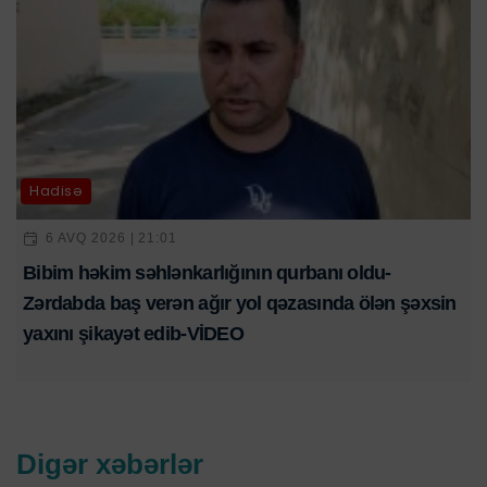
Hadisə
6 AVQ 2026 | 21:01
Bibim həkim səhlənkarlığının qurbanı oldu-
Zərdabda baş verən ağır yol qəzasında ölən şəxsin
yaxını şikayət edib-VİDEO
Digər xəbərlər