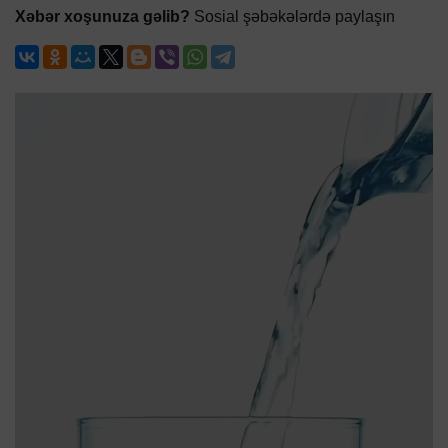
Xəbər xoşunuza gəlib?
Sosial şəbəkələrdə paylaşın