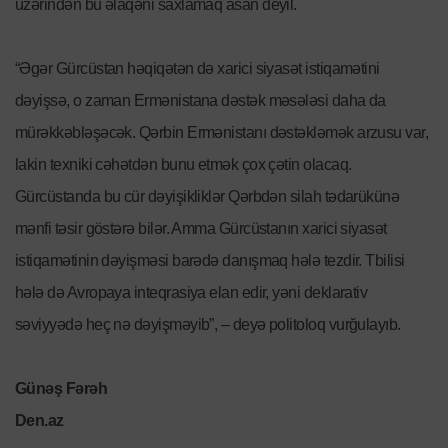
üzərindən bu əlaqəni saxlamaq asan deyil.
“Əgər Gürcüstan həqiqətən də xarici siyasət istiqamətini
dəyişsə, o zaman Ermənistana dəstək məsələsi daha da
mürəkkəbləşəcək. Qərbin Ermənistanı dəstəkləmək arzusu var,
lakin texniki cəhətdən bunu etmək çox çətin olacaq.
Gürcüstanda bu cür dəyişikliklər Qərbdən silah tədarükünə
mənfi təsir göstərə bilər. Amma Gürcüstanın xarici siyasət
istiqamətinin dəyişməsi barədə danışmaq hələ tezdir. Tbilisi
hələ də Avropaya inteqrasiya elan edir, yəni deklarativ
səviyyədə heç nə dəyişməyib”, – deyə politoloq vurğulayıb.
Günəş Fərəh
Den.az