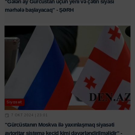
"Gələn ay Gürcüstan üçün yeni və çətin siyasi
mərhələ başlayacaq" - ŞƏRH
Siyasət
7 OKT 2024 | 23:01
"Gürcüstanın Moskva ilə yaxınlaşmaq siyasəti
avtoritar sistemə keçid kimi dəyərləndirilməlidir" -