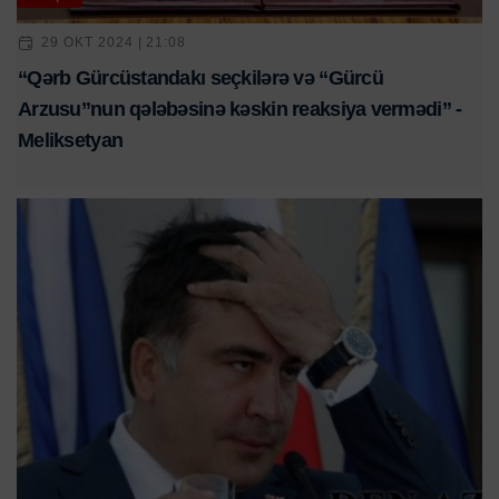
29 OKT 2024 | 21:08
“Qərb Gürcüstandakı seçkilərə və “Gürcü
Arzusu”nun qələbəsinə kəskin reaksiya vermədi” -
Meliksetyan