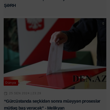
ŞƏRH
Dünya
25 SEN 2024 | 23:29
“Gürcüstanda seçkidən sonra müəyyən proseslər
mütləq baş verəcək” - Melikyan