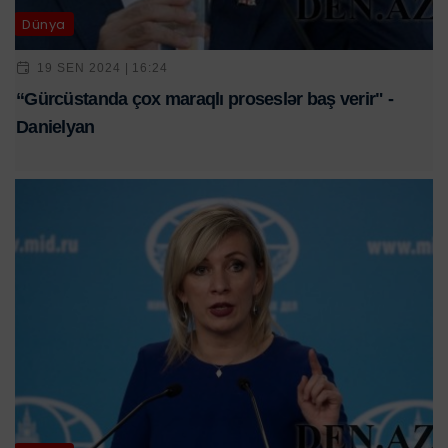
Dünya
19 SEN 2024 | 16:24
“Gürcüstanda çox maraqlı proseslər baş verir" -
Danielyan