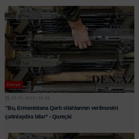
Dünya
23 IYL 2024 | 15:38
"Bu, Ermənistana Qərb silahlarının verilməsini
çətinləşdirə bilər” - Qureçki