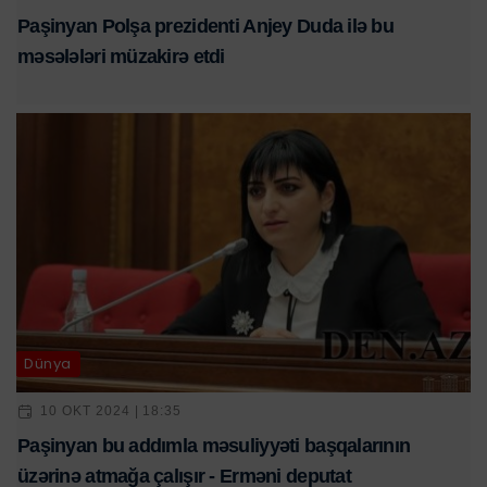
Paşinyan Polşa prezidenti Anjey Duda ilə bu
məsələləri müzakirə etdi
Dünya
10 OKT 2024 | 18:35
Paşinyan bu addımla məsuliyyəti başqalarının
üzərinə atmağa çalışır - Erməni deputat