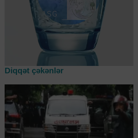
Diqqət çəkənlər