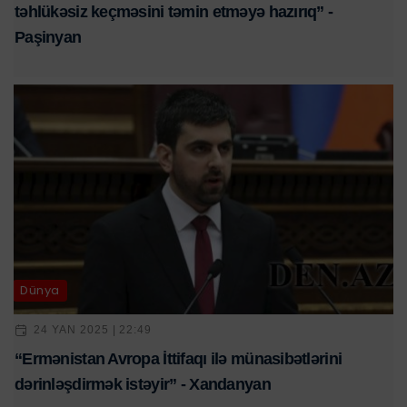
təhlükəsiz keçməsini təmin etməyə hazırıq” -
Paşinyan
Dünya
24 YAN 2025 | 22:49
“Ermənistan Avropa İttifaqı ilə münasibətlərini
dərinləşdirmək istəyir” - Xandanyan