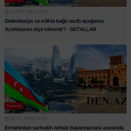
23 OKT 2024 | 23:57
Delimitasiya və sülhlə bağlı vacib açıqlama:
Azərbaycan niyə tələsmir? - DETALLAR
Siyasət
13 IYL 2024 | 19:30
Ermənistan sərhədin Almatı Bəyannaməsi əsasında