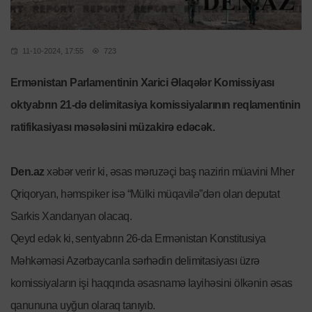
11-10-2024, 17:55
723
Ermənistan Parlamentinin Xarici Əlaqələr Komissiyası
oktyabrın 21-də delimitasiya komissiyalarının reqlamentinin
ratifikasiyası məsələsini müzakirə edəcək.
Den.az
xəbər verir ki, əsas məruzəçi baş nazirin müavini Mher
Qriqoryan, həmspiker isə “Mülki müqavilə”dən olan deputat
Sarkis Xandanyan olacaq.
Qeyd edək ki, sentyabrın 26-da Ermənistan Konstitusiya
Məhkəməsi Azərbaycanla sərhədin delimitasiyası üzrə
komissiyaların işi haqqında əsasnamə layihəsini ölkənin əsas
qanununa uyğun olaraq tanıyıb.