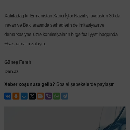
Xatırladaq ki, Ermənistan Xarici İşlər Nazirliyi avqustun 30-da
İrəvan və Bakı arasında sərhədlərin delimitasiyası və
demarkasiyası üzrə komissiyaların birgə fəaliyyəti haqqında
Əsasnamə imzalayıb.
Günəş Fərəh
Den.az
Xəbər xoşunuza gəlib?
Sosial şəbəkələrdə paylaşın