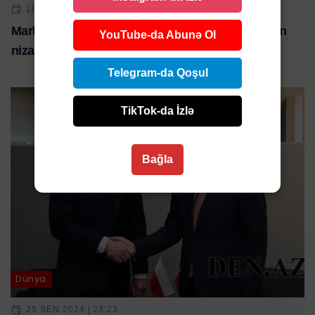
10 SEN 2024 | 21:57
Markedonovdan sülh açıqlaması: “Münasibətlərin
YouTube-da Abunə Ol
nizamlanması məsələsində..."
Telegram-da Qoşul
TikTok-da İzlə
Bağla
Dünya
25 SEN 2024 | 23:23