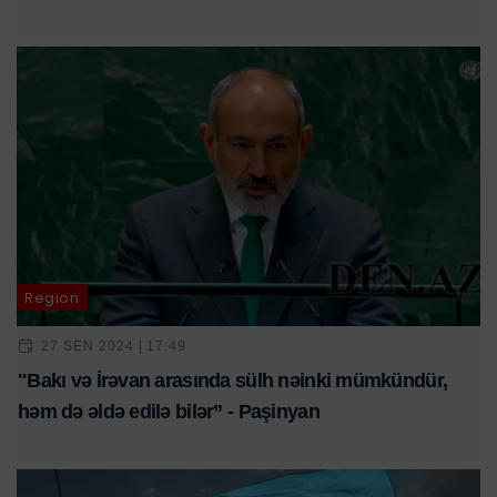
Region
27 SEN 2024 | 17:49
"Bakı və İrəvan arasında sülh nəinki mümkündür,
həm də əldə edilə bilər” - Paşinyan