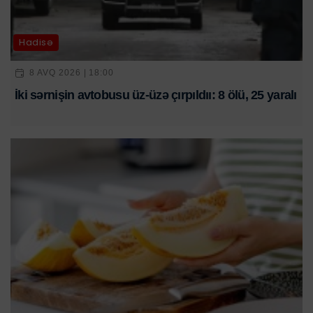
Hadisə
8 AVQ 2026 | 18:00
İki sərnişin avtobusu üz-üzə çırpıldıı: 8 ölü, 25 yaralı