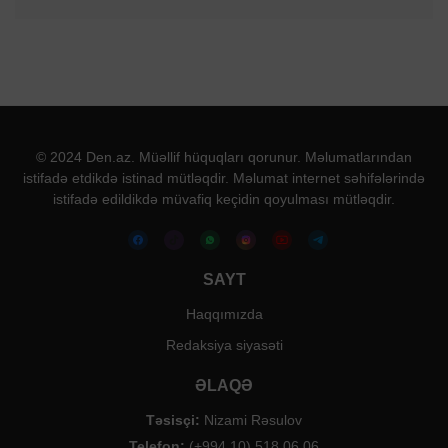
© 2024 Den.az. Müəllif hüquqları qorunur. Məlumatlarından
istifadə etdikdə istinad mütləqdir. Məlumat internet səhifələrində
istifadə edildikdə müvafiq keçidin qoyulması mütləqdir.
SAYT
Haqqımızda
Redaksiya siyasəti
ƏLAQƏ
Təsisçi:
Nizami Rəsulov
Telefon:
(+994 10) 518 06 06