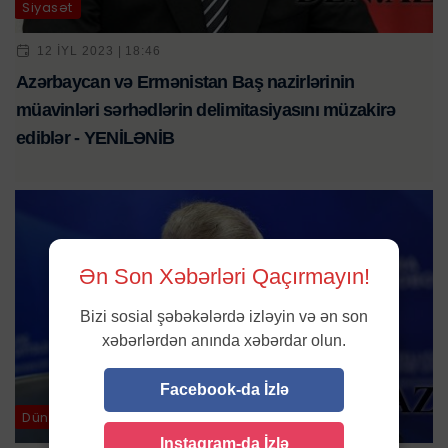
Siyasət
12 IYL 2023 | 18:46
Azərbaycan və Ermənistan Baş nazirlərinin
müavinləri sərhədlərin delimitasiyasını müzakirə
ediblər - YENİLƏNİB
Ən Son Xəbərləri Qaçırmayın!
Bizi sosial şəbəkələrdə izləyin və ən son
xəbərlərdən anında xəbərdar olun.
Facebook-da İzlə
Dünya
Instagram-da İzlə