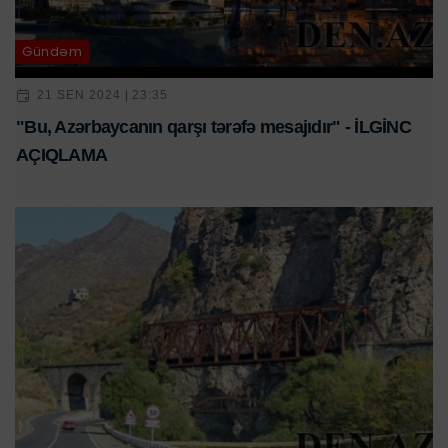
Gündəm
21 SEN 2024 | 23:35
"Bu, Azərbaycanın qarşı tərəfə mesajıdır" - İLGİNC
AÇIQLAMA