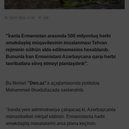
26-07-2024, 17:30
239
"İranla Ermənistan arasında 500 milyonluq hərbi
əməkdaşlıq müqaviləsinin imzalanması Tehran
rejiminin sülhün əldə edilməməsinə hesablanıb.
Bununla İran Ermənistani Azərbaycana qarşı hərbi
təxribatlara sövq etməyi planlaşdırıb".
Bu fikirləri
"Den.az"
a açıqlamasında politoloq
Məhəmməd Əsədullazadə səsləndirib.
"İranda yeni adminstrasiya çalışacaq ki, Azərbaycanla
münasibətləri inkişaf etdirsin. Ermənistanla hərbi
əməkdaşlıq məsələlərini arxa plana keçirsin.