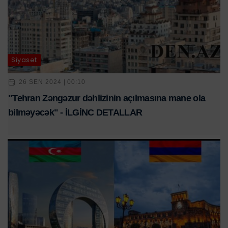
Siyasət
26 SEN 2024 | 00:10
"Tehran Zəngəzur dəhlizinin açılmasına mane ola
bilməyəcək" - İLGİNC DETALLAR