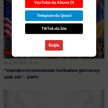
YouTube-da Abunə Ol
Telegram-da Qoşul
TikTok-da İzlə
Bağla
Siyasət
27 IYL 2024 | 17:20
"Vaşinqton Ermənistandan təxribatlara getməməyi
tələb edir" - ŞƏRH