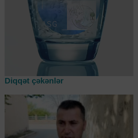
Diqqət çəkənlər