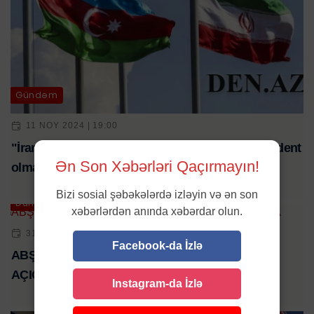
Gündəm
11 NOY 2024 | 19:00
"İran Azərbaycan əlaqələri bu ölkədə kimin prezident
Ən Son Xəbərləri Qaçırmayın!
olmasından asılı deyil" - AÇIQLAMA
Bizi sosial şəbəkələrdə izləyin və ən son
Dünya
xəbərlərdən anında xəbərdar olun.
31 IYL 2024 | 09:00
Facebook-da İzlə
ABŞ Ermənistandan nə tələb edir -İLGİNC
AÇIQLAMA
Instagram-da İzlə