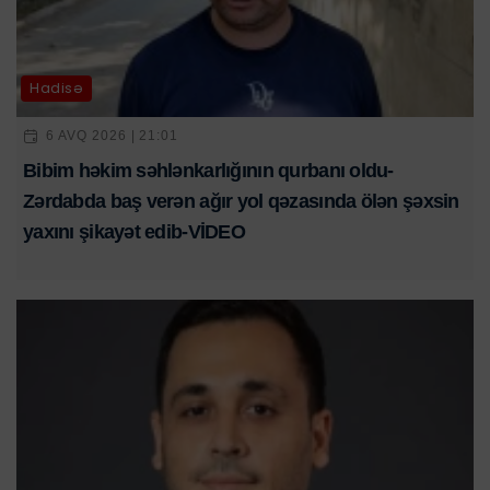
Hadisə
6 AVQ 2026 | 21:01
Bibim həkim səhlənkarlığının qurbanı oldu-
Zərdabda baş verən ağır yol qəzasında ölən şəxsin
yaxını şikayət edib-VİDEO