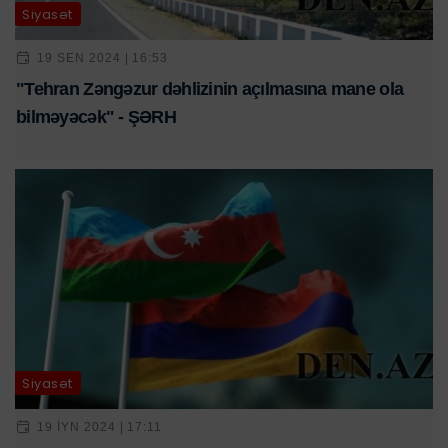
Siyasət
19 SEN 2024 | 16:53
"Tehran Zəngəzur dəhlizinin açılmasına mane ola
bilməyəcək" - ŞƏRH
Siyasət
19 IYN 2024 | 17:11