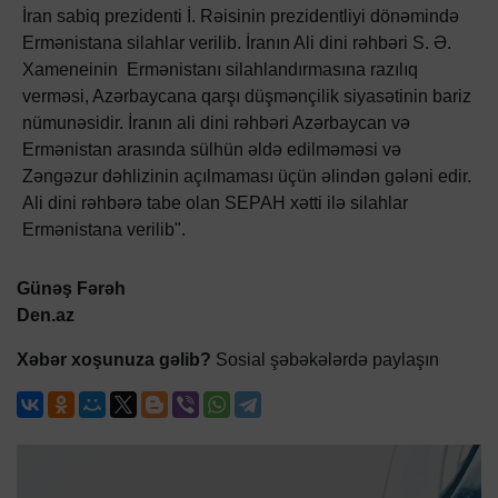
İran sabiq prezidenti İ. Rəisinin prezidentliyi dönəmində
Ermənistana silahlar verilib. İranın Ali dini rəhbəri S. Ə.
Xameneinin Ermənistanı silahlandırmasına razılıq
verməsi, Azərbaycana qarşı düşmənçilik siyasətinin bariz
nümunəsidir. İranın ali dini rəhbəri Azərbaycan və
Ermənistan arasında sülhün əldə edilməməsi və
Zəngəzur dəhlizinin açılmaması üçün əlindən gələni edir.
Ali dini rəhbərə tabe olan SEPAH xətti ilə silahlar
Ermənistana verilib".
Günəş Fərəh
Den.az
Xəbər xoşunuza gəlib?
Sosial şəbəkələrdə paylaşın