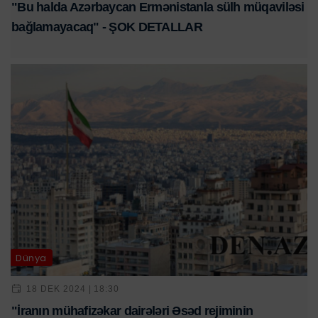
"Bu halda Azərbaycan Ermənistanla sülh müqaviləsi
bağlamayacaq" - ŞOK DETALLAR
Dünya
18 DEK 2024 | 18:30
"İranın mühafizəkar dairələri Əsəd rejiminin