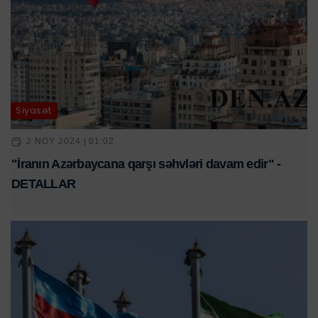
Siyasət
2 NOY 2024 | 01:02
"İranın Azərbaycana qarşı səhvləri davam edir" -
DETALLAR