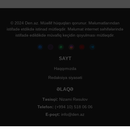
© 2024 Den.az. Müəllif hüquqları qorunur. Məlumatlarından
istifadə etdikdə istinad mütləqdir. Məlumat internet səhifələrində
istifadə edildikdə müvafiq keçidin qoyulması mütləqdir.
SAYT
Haqqımızda
Redaksiya siyasəti
ƏLAQƏ
Təsisçi:
Nizami Rəsulov
Telefon:
(+994 10) 518 06 06
E-poçt:
info@den.az