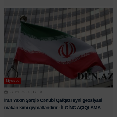
Siyasət
27 IYL 2024 | 17:10
İran Yaxın Şərqlə Cənubi Qafqazı eyni geosiyasi
məkan kimi qiymətləndirir - İLGİNC AÇIQLAMA