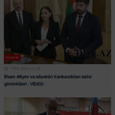
Siyasət
7 FEV 2024 | 11:20
İlham Əliyev və ailəsinin Xankəndidən tarixi
görüntüləri - VİDEO