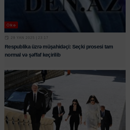
Ölkə
29 YAN 2025 | 23:17
Respublika üzrə müşahidəçi: Seçki prosesi tam
normal və şəffaf keçirilib