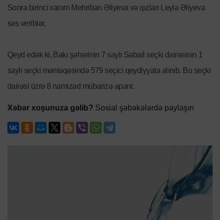
Sonra birinci xanım Mehriban Əliyeva və qızları Leyla Əliyeva
səs veriblər.
Qeyd edək ki, Bakı şəhərinin 7 saylı Səbail seçki dairəsinin 1
saylı seçki məntəqəsində 579 seçici qeydiyyata alınıb. Bu seçki
dairəsi üzrə 8 namizəd mübarizə aparır.
Xəbər xoşunuza gəlib?
Sosial şəbəkələrdə paylaşın