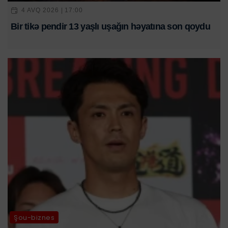
4 AVQ 2026 | 17:00
Bir tikə pendir 13 yaşlı uşağın həyatına son qoydu
Şou-biznes