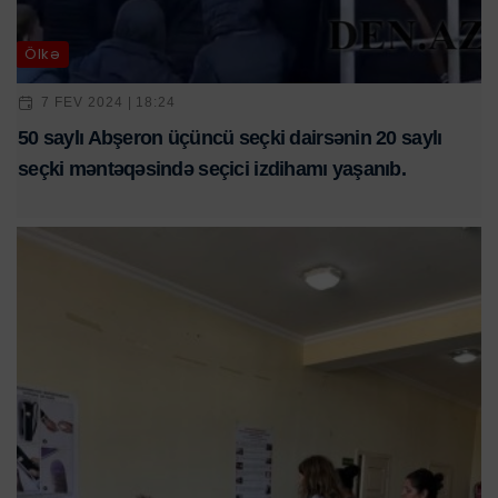
Ölkə
7 FEV 2024 | 18:24
50 saylı Abşeron üçüncü seçki dairsənin 20 saylı
seçki məntəqəsində seçici izdihamı yaşanıb.