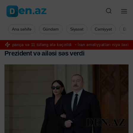
Ana səhifə
Gündəm
Siyasət
Cəmiyyət
Düny
 tüfəng ələ keçirildi
İran əməliyyatları niyə təxirə salındı? Yeni id
P
r
e
z
i
d
e
n
t
v
ə
a
i
l
ə
s
i
s
ə
s
v
e
r
d
i