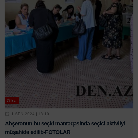
Ölkə
1 SEN 2024 | 18:10
Abşeronun bu seçki məntəqəsində seçici aktivliyi
müşahidə edilib-FOTOLAR