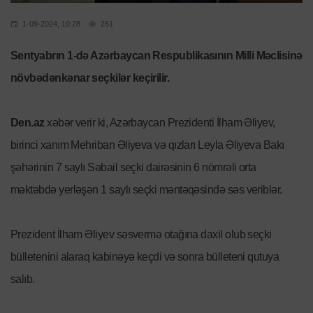
1-09-2024, 10:28
261
Sentyabrın 1-də Azərbaycan Respublikasının Milli Məclisinə
növbədənkənar seçkilər keçirilir.
Den.az
xəbər verir ki, Azərbaycan Prezidenti İlham Əliyev,
birinci xanım Mehriban Əliyeva və qızları Leyla Əliyeva Bakı
şəhərinin 7 saylı Səbail seçki dairəsinin 6 nömrəli orta
məktəbdə yerləşən 1 saylı seçki məntəqəsində səs veriblər.
Prezident İlham Əliyev səsvermə otağına daxil olub seçki
bülletenini alaraq kabinəyə keçdi və sonra bülleteni qutuya
salıb.