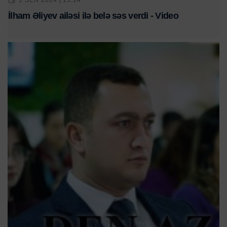
İlham Əliyev ailəsi ilə belə səs verdi - Video