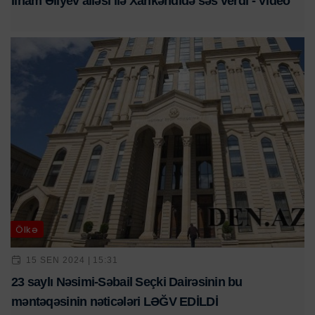
İlham Əliyev ailəsi ilə Xankəndidə səs verdi - Video
Ölkə
15 SEN 2024 | 15:31
23 saylı Nəsimi-Səbail Seçki Dairəsinin bu
məntəqəsinin nəticələri LƏĞV EDİLDİ