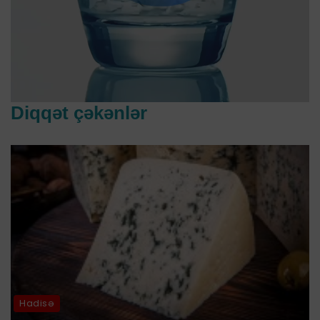
Diqqət çəkənlər
Hadisə