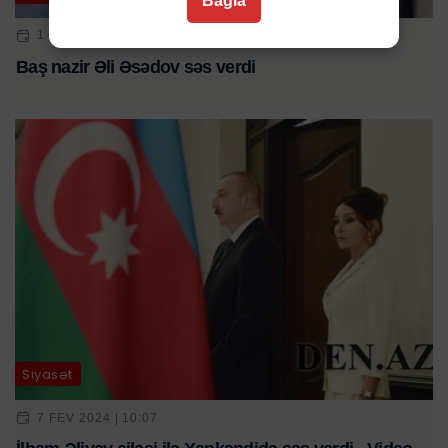
Bağla
1 SEN 2024 | 10:35
Baş nazir Əli Əsədov səs verdi
Siyasət
7 FEV 2024 | 10:07