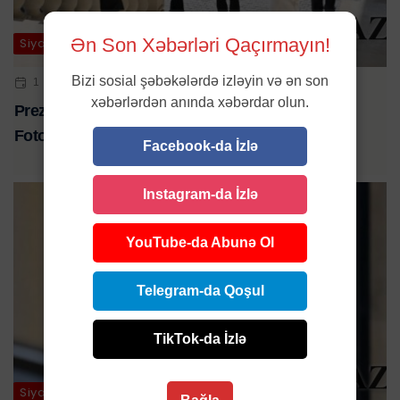
Ən Son Xəbərləri Qaçırmayın!
Siyasət
Bizi sosial şəbəkələrdə izləyin və ən son
1 SEN 2024 | 14:23
xəbərlərdən anında xəbərdar olun.
Prezidentin xanımı və qızı ilə səsverməsindən -
Fotolar
Facebook-da İzlə
Instagram-da İzlə
YouTube-da Abunə Ol
Telegram-da Qoşul
TikTok-da İzlə
Siyasət