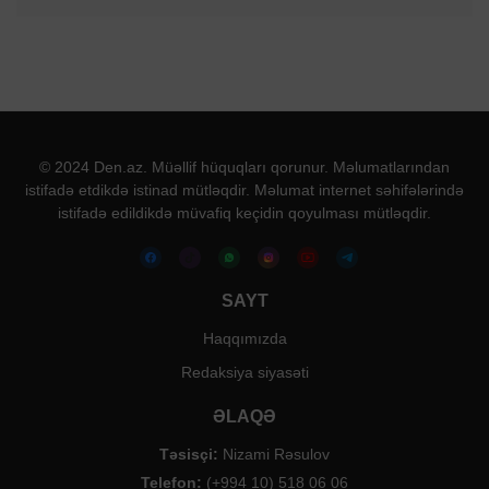
© 2024 Den.az. Müəllif hüquqları qorunur. Məlumatlarından
istifadə etdikdə istinad mütləqdir. Məlumat internet səhifələrində
istifadə edildikdə müvafiq keçidin qoyulması mütləqdir.
SAYT
Haqqımızda
Redaksiya siyasəti
ƏLAQƏ
Təsisçi:
Nizami Rəsulov
Telefon:
(+994 10) 518 06 06