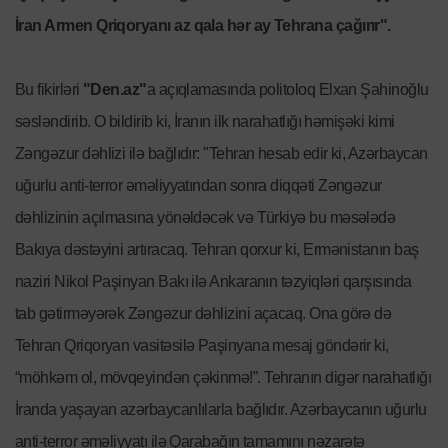
İran Armen Qriqoryanı az qala hər ay Tehrana çağırır".
Bu fikirləri
"Den.az"
a açıqlamasında politoloq Elxan Şahinoğlu
səsləndirib. O bildirib ki, İranın ilk narahatlığı həmişəki kimi
Zəngəzur dəhlizi ilə bağlıdır: "Tehran hesab edir ki, Azərbaycan
uğurlu anti-terror əməliyyatından sonra diqqəti Zəngəzur
dəhlizinin açılmasına yönəldəcək və Türkiyə bu məsələdə
Bakıya dəstəyini artıracaq. Tehran qorxur ki, Ermənistanın baş
naziri Nikol Paşinyan Bakı ilə Ankaranın təzyiqləri qarşısında
tab gətirməyərək Zəngəzur dəhlizini açacaq. Ona görə də
Tehran Qriqoryan vasitəsilə Paşinyana mesaj göndərir ki,
“möhkəm ol, mövqeyindən çəkinmə!”. Tehranın digər narahatlığı
İranda yaşayan azərbaycanlılarla bağlıdır. Azərbaycanın uğurlu
anti-terror əməliyyatı ilə Qarabağın tamamını nəzarətə