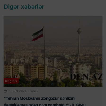
Digər xəbərlər
Region
3 SEN 2024 | 16:43
"Tehran Moskvanın Zəngəzur dəhlizini
dəstəkləməsindən niyə narahatdır" - İLGİNC