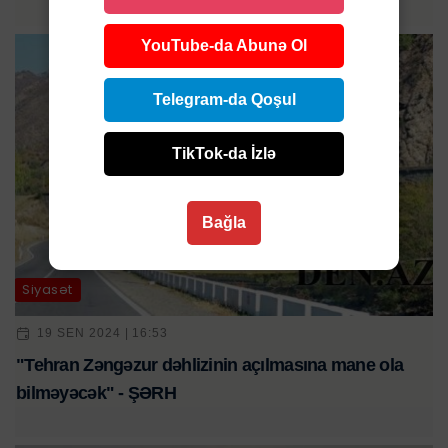
YouTube-da Abunə Ol
Telegram-da Qoşul
TikTok-da İzlə
Bağla
Siyasət
19 SEN 2024 | 16:53
"Tehran Zəngəzur dəhlizinin açılmasına mane ola
bilməyəcək" - ŞƏRH