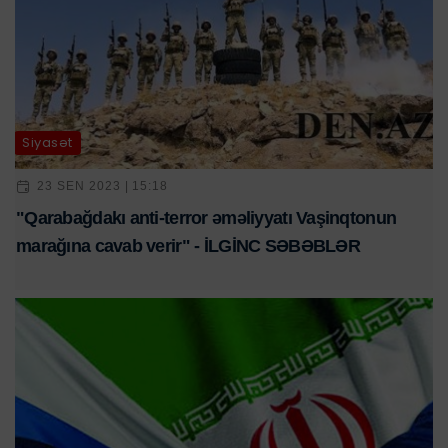
Siyasət
23 SEN 2023 | 15:18
"Qarabağdakı anti-terror əməliyyatı Vaşinqtonun
marağına cavab verir" - İLGİNC SƏBƏBLƏR