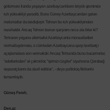
götürməsi İranda yaşayan azərbaycanlıların böyük qismində
ruh yüksəkliyi yaradıb. Bunu Güney Azərbaycandan gələn
məlumatlar da təsdiqləyir. Tehran bu ruh yüksəkliyindən
narahatdır. Ancaq Tehran bunun qarşısını necə ala bilər ki?
Tehranın yeganə alternativi Azərbaycanla münasibətləri
normallaşdırması, o cümlədən Azərbaycana qarşı təxribatçı
açıqlamalara son verməkdir. Ancaq Tehranda bunu bacarmırlar,
“adətlərindən” əl çəkmirlər, “qırmızı cizgilər” siyahısına Qarabağ
separatçılarını da daxil ediblər", - deyə politoloq fikirlərini
tamamlayıb.
Günəş Fərəh,
Den.az