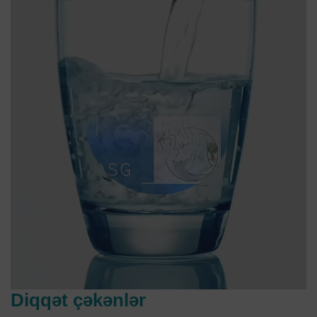
Diqqət çəkənlər