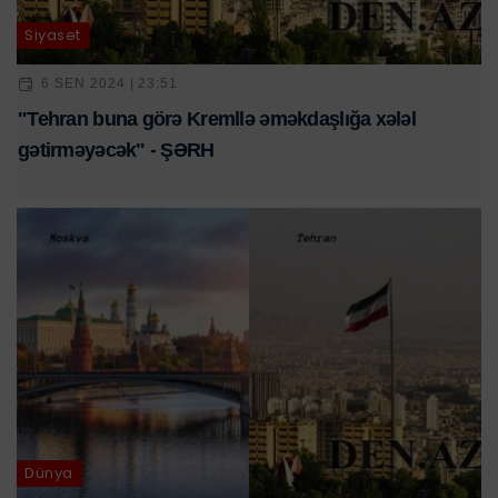
Siyasət
6 SEN 2024 | 23:51
"Tehran buna görə Kremllə əməkdaşlığa xələl
gətirməyəcək" - ŞƏRH
Dünya