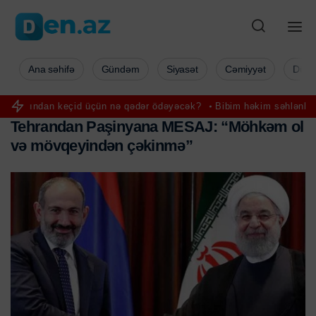
Ana səhifə
Gündəm
Siyasət
Cəmiyyət
Düny
çid üçün nə qədər ödəyəcək?
Bibim həkim səhlənkarlığının qurbanı
T
e
h
r
a
n
d
a
n
P
a
ş
i
n
y
a
n
a
M
E
S
A
J
:
“
M
ö
h
k
ə
m
o
l
v
ə
m
ö
v
q
e
y
i
n
d
ə
n
ç
ə
k
i
n
m
ə
”