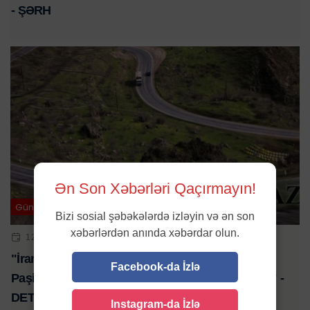
- ŞƏRH
Ən Son Xəbərləri Qaçırmayın!
Gündəm
Bizi sosial şəbəkələrdə izləyin və ən son
xəbərlərdən anında xəbərdar olun.
12 SEN 2024 | 21:55
"İranın “Zəngəzur dəhlizi olmamalıdır” tezisinə
Facebook-da İzlə
Paşinyana müxalif olan qüvvələr dəstək veriblər" -
DETALLAR
Instagram-da İzlə