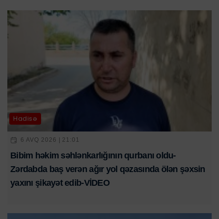
Hadisə
6 AVQ 2026 | 21:01
Bibim həkim səhlənkarlığının qurbanı oldu-
Zərdabda baş verən ağır yol qəzasında ölən şəxsin
yaxını şikayət edib-VİDEO