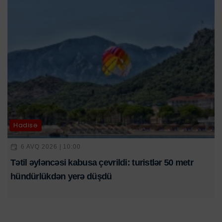
Hadisə
6 AVQ 2026 | 10:00
Tətil əyləncəsi kabusa çevrildi: turistlər 50 metr
hündürlükdən yerə düşdü