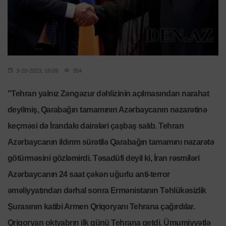
3-10-2023, 19:09
354
"Tehran yalnız Zəngəzur dəhlizinin açılmasından narahat
deyilmiş, Qarabağın tamamının Azərbaycanın nəzarətinə
keçməsi də İrandakı dairələri çaşbaş salıb. Tehran
Azərbaycanın ildırım sürətilə Qarabağın tamamını nəzarətə
götürməsini gözləmirdi. Təsadüfi deyil ki, İran rəsmiləri
Azərbaycanın 24 saat çəkən uğurlu anti-terror
əməliyyatından dərhal sonra Ermənistanın Təhlükəsizlik
Şurasının katibi Armen Qriqoryanı Tehrana çağırdılar.
Qriqoryan oktyabrın ilk günü Tehrana getdi. Ümumiyyətlə