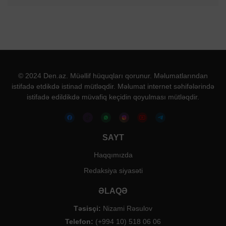
© 2024 Den.az. Müəllif hüquqları qorunur. Məlumatlarından
istifadə etdikdə istinad mütləqdir. Məlumat internet səhifələrində
istifadə edildikdə müvafiq keçidin qoyulması mütləqdir.
SAYT
Haqqımızda
Redaksiya siyasəti
ƏLAQƏ
Təsisçi:
Nizami Rəsulov
Telefon:
(+994 10) 518 06 06