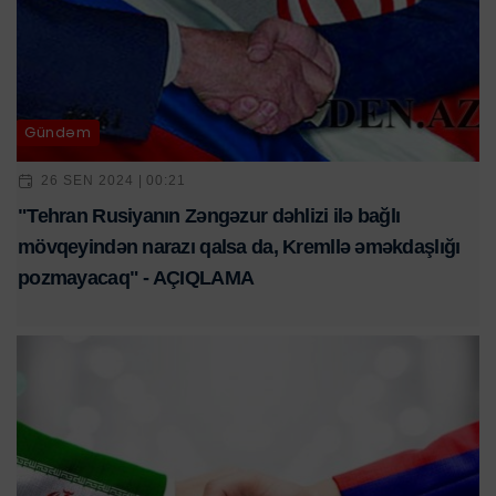
Gündəm
26 SEN 2024 | 00:21
"Tehran Rusiyanın Zəngəzur dəhlizi ilə bağlı
mövqeyindən narazı qalsa da, Kremllə əməkdaşlığı
pozmayacaq" - AÇIQLAMA