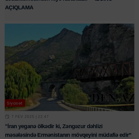
AÇIQLAMA
Siyasət
7 FEV 2025 | 22:47
"İran yeganə ölkədir ki, Zəngəzur dəhlizi
məsələsində Ermənistanın mövqeyini müdafiə edir”