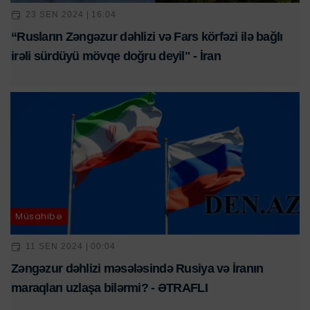
23 SEN 2024 | 16:04
“Rusların Zəngəzur dəhlizi və Fars körfəzi ilə bağlı
irəli sürdüyü mövqe doğru deyil" - İran
Müsahibə
11 SEN 2024 | 00:04
Zəngəzur dəhlizi məsələsində Rusiya və İranın
maraqları uzlaşa bilərmi? - ƏTRAFLI