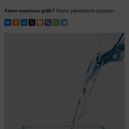
Xəbər xoşunuza gəlib?
Sosial şəbəkələrdə paylaşın