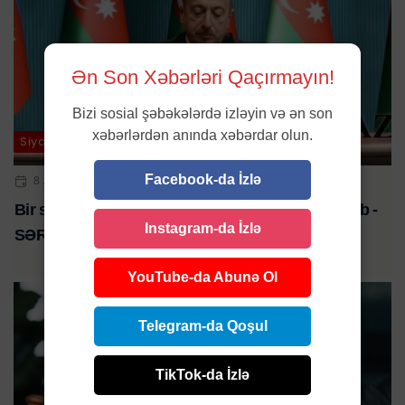
Ən Son Xəbərləri Qaçırmayın!
Bizi sosial şəbəkələrdə izləyin və ən son
xəbərlərdən anında xəbərdar olun.
Siyasət
Facebook-da İzlə
8 APR 2024 | 14:02
Bir sıra məhkəmələrə sədr və hakimlər təyin edilib -
Instagram-da İzlə
SƏRƏNCAM
YouTube-da Abunə Ol
Telegram-da Qoşul
TikTok-da İzlə