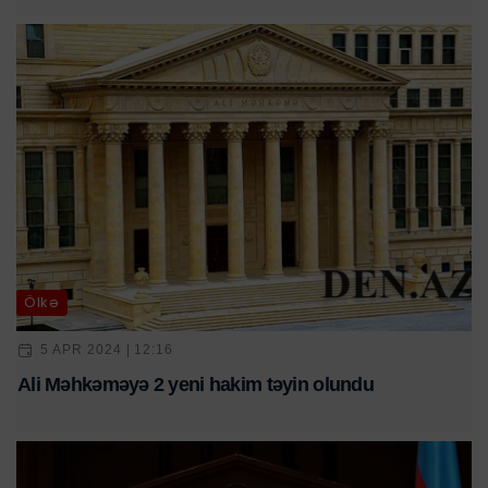
Ölkə
5 APR 2024 | 12:16
Ali Məhkəməyə 2 yeni hakim təyin olundu