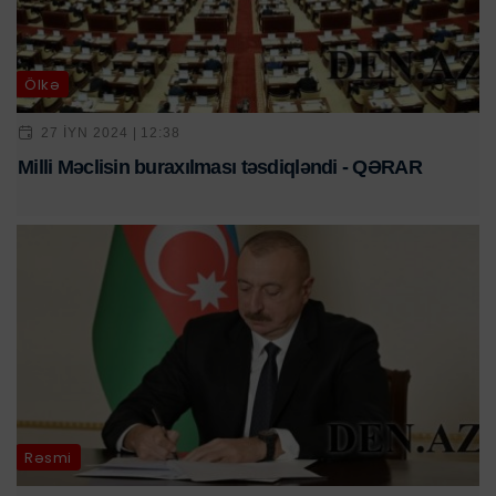
Ölkə
27 IYN 2024 | 12:38
Milli Məclisin buraxılması təsdiqləndi - QƏRAR
Rəsmi