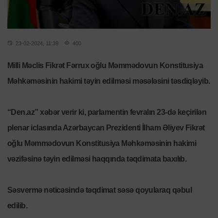
23-02-2024, 11:39
400
Milli Məclis Fikrət Fərrux oğlu Məmmədovun Konstitusiya
Məhkəməsinin hakimi təyin edilməsi məsələsini təsdiqləyib.
“Den.az”
xəbər verir ki, parlamentin fevralın 23-də keçirilən
plenar iclasında Azərbaycan Prezidenti İlham Əliyev Fikrət
oğlu Məmmədovun Konstitusiya Məhkəməsinin hakimi
vəzifəsinə təyin edilməsi haqqında təqdimata baxılıb.
Səsvermə nəticəsində təqdimat səsə qoyularaq qəbul
edilib.