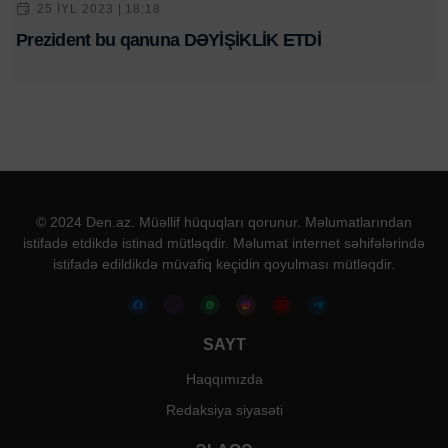
25 IYL 2023 | 18:18
Prezident bu qanuna DƏYİŞİKLİK ETDİ
© 2024 Den.az. Müəllif hüquqları qorunur. Məlumatlarından
istifadə etdikdə istinad mütləqdir. Məlumat internet səhifələrində
istifadə edildikdə müvafiq keçidin qoyulması mütləqdir.
SAYT
Haqqımızda
Redaksiya siyasəti