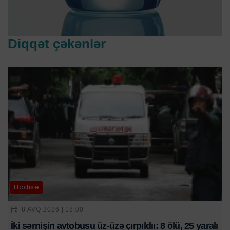
Diqqət çəkənlər
Hadisə
8 AVQ 2026 | 18:00
İki sərnişin avtobusu üz-üzə çırpıldıı: 8 ölü, 25 yaralı