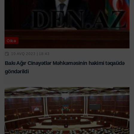
Ölkə
10 AVQ 2023 | 18:43
Bakı Ağır Cinayətlər Məhkəməsinin hakimi təqaüdə
göndərildi