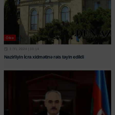
Ölkə
3 IYL 2024 | 10:14
Nazirliyin İcra xidmətinə rəis təyin edildi