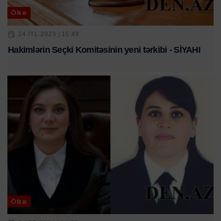
Ölkə
24 IYL 2023 | 15:49
Hakimlərin Seçki Komitəsinin yeni tərkibi - SİYAHI
Ölkə