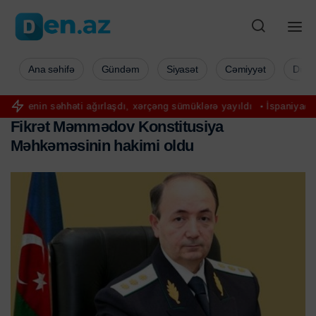
Ana səhifə
Gündəm
Siyasət
Cəmiyyət
Düny
həti ağırlaşdı, xərçəng sümüklərə yayıldı
İspaniyada inanılmaz hadi
F
i
k
r
ə
t
M
ə
m
m
ə
d
o
v
K
o
n
s
t
i
t
u
s
i
y
a
M
ə
h
k
ə
m
ə
s
i
n
i
n
h
a
k
i
m
i
o
l
d
u