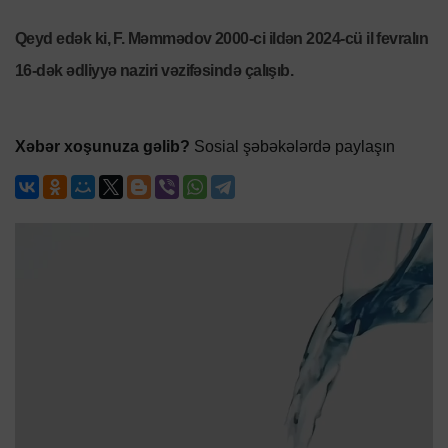
Qeyd edək ki, F. Məmmədov 2000-ci ildən 2024-cü il fevralın
16-dək ədliyyə naziri vəzifəsində çalışıb.
Xəbər xoşunuza gəlib?
Sosial şəbəkələrdə paylaşın