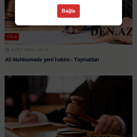
Bağla
Ölkə
8 OKT 2024 | 12:10
Ali Məhkəmədə yeni hakim - Təyinatları