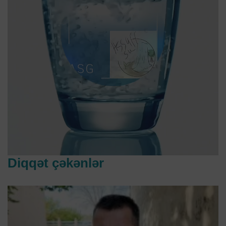
Diqqət çəkənlər