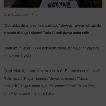
18-02-2025, 14:30
147
“
Çocuklar duymasın
”
serialındakı
“
Seyyar Tayyar
”
obrazı ilə
tanınan türkiyəli aktyor Emin Gümüşkaya vəfat edib.
“Den.az”
“Haber Türk”ə istinadən xəbər verir ki, o, 77 yaşında
dünyasını dəyişib.
Qeyd edək ki, aktyor “Arka sıradakiler”, “En son babalar duyar”,
“Tatlı hayat”, “Koçum benim”, “Büyük buluşma”, “Yalancı
romantik”, “Uygun adım aşk”, “Seksenler”, “Hıçkırık” və “Yeşil
deniz” kimi seriallarda da rol alıb.