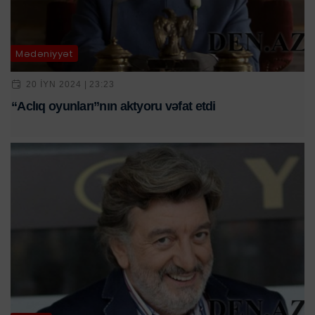
Mədəniyyət
20 IYN 2024 | 23:23
“Aclıq oyunları”nın aktyoru vəfat etdi