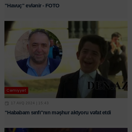
"Havuç" evlənir - FOTO
Cəmiyyət
17 AVQ 2024 | 15:43
"Hababam sınfı"nın məşhur aktyoru vəfat etdi