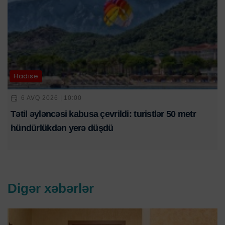
Hadisə
6 AVQ 2026 | 10:00
Tətil əyləncəsi kabusa çevrildi: turistlər 50 metr
hündürlükdən yerə düşdü
Digər xəbərlər