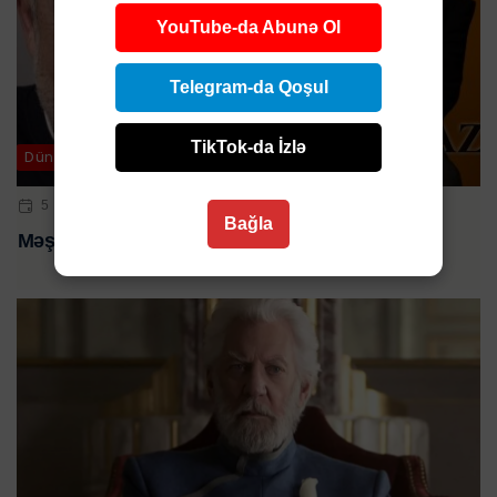
YouTube-da Abunə Ol
Telegram-da Qoşul
TikTok-da İzlə
Dünya
5 SEN 2023 | 13:33
Bağla
Məşhur aktyor vəfat etdi