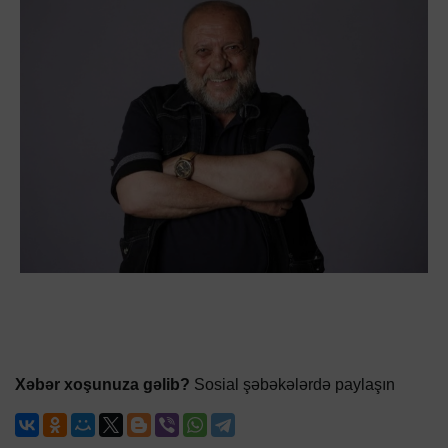
Xəbər xoşunuza gəlib?
Sosial şəbəkələrdə paylaşın