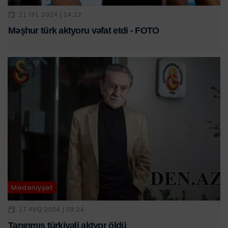
21 IYL 2024 | 14:12
Məşhur türk aktyoru vəfat etdi - FOTO
Mədəniyyət
17 AVQ 2024 | 09:24
Tanınmış türkiyəli aktyor öldü