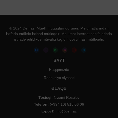
© 2024 Den.az. Müəllif hüquqları qorunur. Məlumatlarından
istifadə etdikdə istinad mütləqdir. Məlumat internet səhifələrində
istifadə edildikdə müvafiq keçidin qoyulması mütləqdir.
SAYT
Haqqımızda
Redaksiya siyasəti
ƏLAQƏ
Təsisçi:
Nizami Rəsulov
Telefon:
(+994 10) 518 06 06
E-poçt:
info@den.az