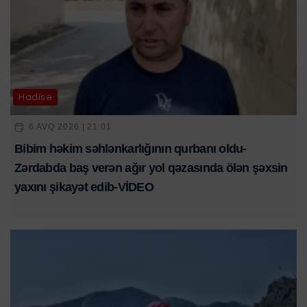
Hadisə
6 AVQ 2026 | 21:01
Bibim həkim səhlənkarlığının qurbanı oldu-
Zərdabda baş verən ağır yol qəzasında ölən şəxsin
yaxını şikayət edib-VİDEO