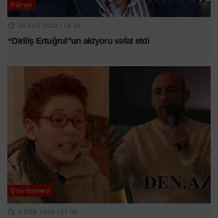
Dünya
29 AVQ 2023 | 18:30
“Diriliş Ertuğrul”un aktyoru vəfat etdi
Şou-biznes
6 DEK 2024 | 07:00