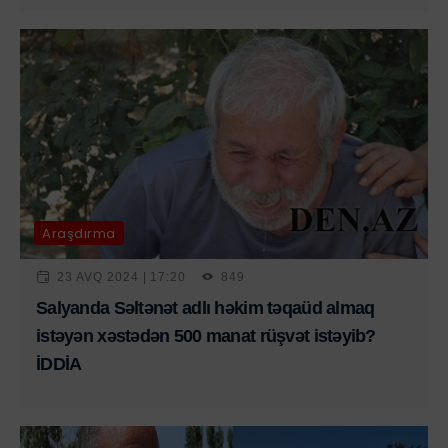
Araşdırma
23 AVQ 2024 | 17:20
849
Salyanda Səltənət adlı həkim təqaüd almaq
istəyən xəstədən 500 manat rüşvət istəyib?
İDDİA