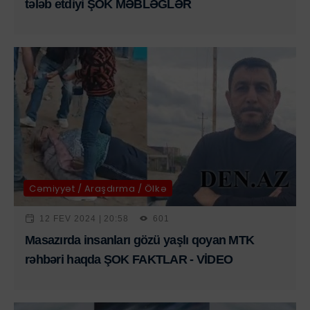
tələb etdiyi ŞOK MƏBLƏĞLƏR
Cəmiyyət / Araşdırma / Ölkə
12 FEV 2024 | 20:58
601
Masazırda insanları gözü yaşlı qoyan MTK
rəhbəri haqda ŞOK FAKTLAR - VİDEO