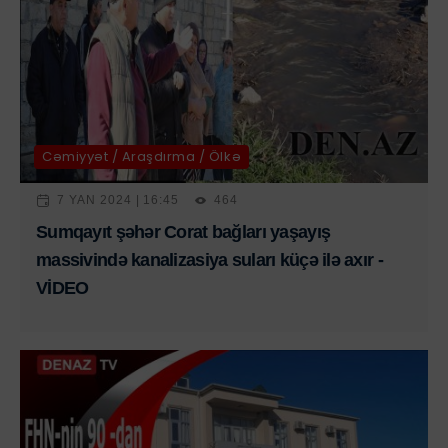
Cəmiyyət / Araşdırma / Ölkə
7 YAN 2024 | 16:45
464
Sumqayıt şəhər Corat bağları yaşayış
massivində kanalizasiya suları küçə ilə axır -
VİDEO