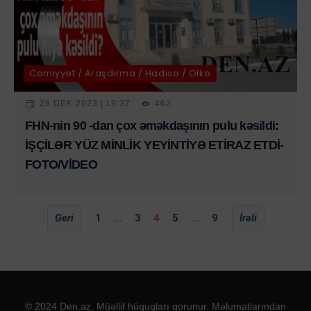
Cəmiyyət / Araşdırma / Hadisə / Ölkə
26 DEK 2023 | 19:37
462
FHN-nin 90 -dan çox əməkdaşının pulu kəsildi:
İŞÇİLƏR YÜZ MİNLİK YEYİNTİYƏ ETİRAZ ETDİ-
FOTO/VİDEO
Geri
1
...
3
4
5
...
9
İrəli
© 2024 Den.az. Müəllif hüquqları qorunur. Məlumatlarından