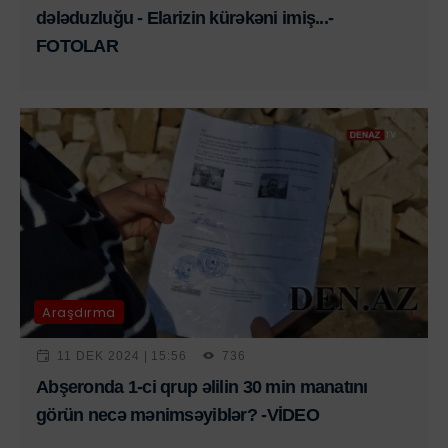
dələduzluğu - Elarizin kürəkəni imiş...-
FOTOLAR
Araşdırma
11 DEK 2024 | 15:56
736
Abşeronda 1-ci qrup əlilin 30 min manatını
görün necə mənimsəyiblər? -VİDEO