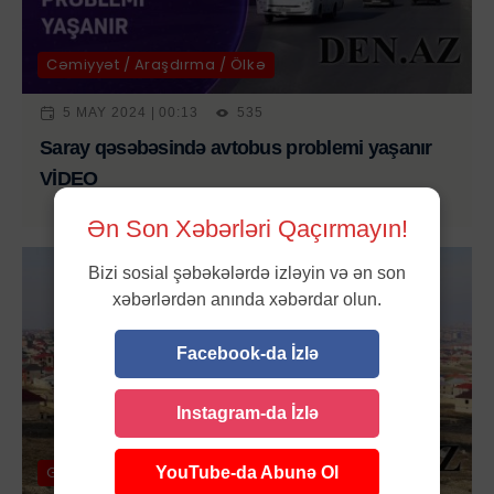
Cəmiyyət / Araşdırma / Ölkə
5 MAY 2024 | 00:13
535
Saray qəsəbəsində avtobus problemi yaşanır
VİDEO
Ən Son Xəbərləri Qaçırmayın!
Bizi sosial şəbəkələrdə izləyin və ən son
xəbərlərdən anında xəbərdar olun.
Facebook-da İzlə
Instagram-da İzlə
Gündəm / Araşdırma / Ölkə
YouTube-da Abunə Ol