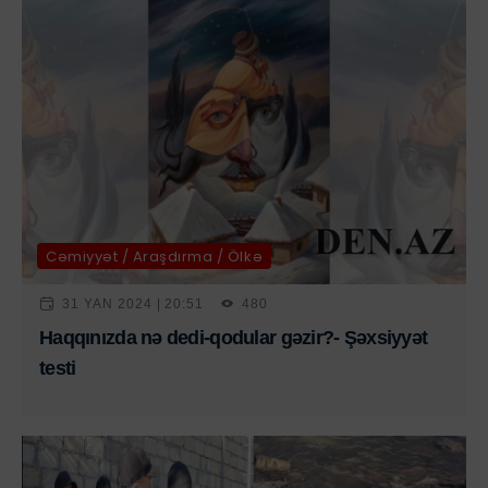
Cəmiyyət / Araşdırma / Ölkə
31 YAN 2024 | 20:51
480
Haqqınızda nə dedi-qodular gəzir?- Şəxsiyyət
testi