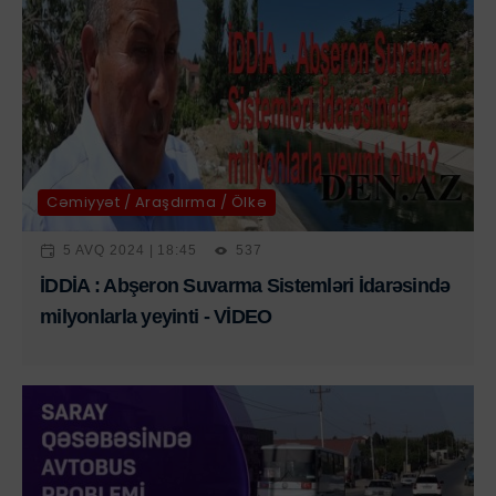
Cəmiyyət / Araşdırma / Ölkə
5 AVQ 2024 | 18:45
537
İDDİA : Abşeron Suvarma Sistemləri İdarəsində
milyonlarla yeyinti - VİDEO