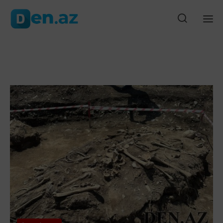
yeni görüntüləri-ANBAAN VİDEO
40 ildən sonra ilk: ABŞ Səudiyyə Ər
Ana səhifə
Gündəm
Siyasət
Cəmiyyət
Düny