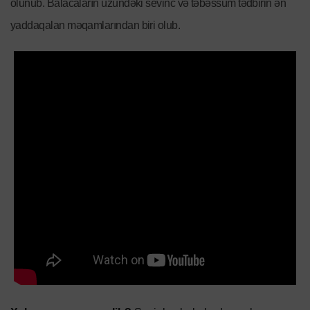
olunub. Balacaların üzündəki sevinc və təbəssüm tədbirin ən
yaddaqalan məqamlarından biri olub.