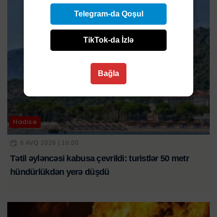
Telegram-da Qoşul
TikTok-da İzlə
Bağla
Hadisə
6 AVQ 2026 | 10:00
Tətil əyləncəsi kabusa çevrildi: turistlər 50 metr
hündürlükdən yerə düşdü