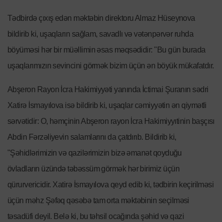
Tədbirdə çıxış edən məktəbin direktoru Almaz Hüseynova
bildirib ki, uşaqların sağlam, savadlı və vətənpərvər ruhda
böyüməsi hər bir müəllimin əsas məqsədidir: "Bu gün burada
uşaqlarımızın sevincini görmək bizim üçün ən böyük mükafatdır.
Abşeron Rayon İcra Hakimiyyəti yanında İctimai Şuranın sədri
Xatirə İsmayılova isə bildirib ki, uşaqlar cəmiyyətin ən qiymətli
sərvətidir: O, həmçinin Abşeron rayon İcra Hakimiyyıtinin başçısı
Abdin Fərzəliyevin salamlarını da çatdırıb. Bildirib ki,
"Şəhidlərimizin və qazilərimizin bizə əmanət qoyduğu
övladların üzündə təbəssüm görmək hər birimiz üçün
qürurvericidir. Xatirə İsmayılova qeyd edib ki, tədbirin keçirilməsi
üçün məhz Şəfəq qəsəbə tam orta məktəbinin seçilməsi
təsadüfi deyil. Belə ki, bu təhsil ocağında şəhid və qazi