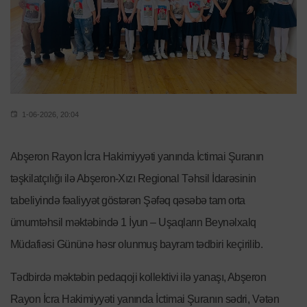
1-06-2026, 20:04
Abşeron Rayon İcra Hakimiyyəti yanında İctimai Şuranın
təşkilatçılığı ilə Abşeron-Xızı Regional Təhsil İdarəsinin
tabeliyində fəaliyyət göstərən Şəfəq qəsəbə tam orta
ümumtəhsil məktəbində 1 İyun – Uşaqların Beynəlxalq
Müdafiəsi Gününə həsr olunmuş bayram tədbiri keçirilib.
Tədbirdə məktəbin pedaqoji kollektivi ilə yanaşı, Abşeron
Rayon İcra Hakimiyyəti yanında İctimai Şuranın sədri, Vətən