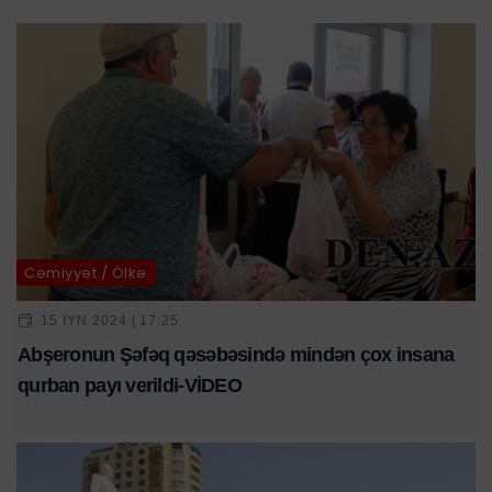
Cəmiyyət / Ölkə
15 IYN 2024 | 17:25
Abşeronun Şəfəq qəsəbəsində mindən çox insana
qurban payı verildi-VİDEO