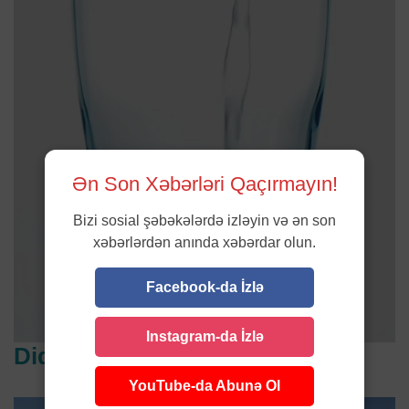
Ən Son Xəbərləri Qaçırmayın!
Bizi sosial şəbəkələrdə izləyin və ən son
xəbərlərdən anında xəbərdar olun.
Facebook-da İzlə
Instagram-da İzlə
Diqqət çəkənlər
YouTube-da Abunə Ol