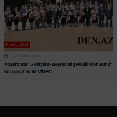
Elm və təhsil
4 OKT 2024 | 23:08
Abşeronda “5 oktyabr- Beynəlxalq Müəllimlər Günü”
belə qeyd edilib-VİDEO