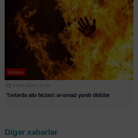
Hadisə
6 AVQ 2026 | 10:35
Tərtərdə ailə faciəsi: ər-arvad yanıb öldülər
Digər xəbərlər