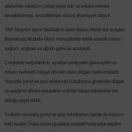
ailələrinin övladları çoxluq təşkil edir və onların mənəvi
dəstəklənməsi, sevindirilməsi xüsusi əhəmiyyət daşıyır.
YAP Abşeron rayon təşkilatının sədri Abbas Əliyev isə uşaqları
Beynəlxalq Müdafiə Günü münasibətilə təbrik edərək onlara
sağlam, xoşbəxt və uğurlu gələcək arzulayıb.
Çıxışlarda vurğulanıb ki, uşaqlar cəmiyyətin gələcəyidir və
onların hərtərəfli inkişafı dövlətin daim diqqət mərkəzindədir.
Xüsusilə şəhid və qazi ailələrinin övladlarına göstərilən diqqət
və qayğının dövlət siyasətinin mühüm istiqamətlərindən biri
olduğu qeyd edilib.
Tədbirin sonunda şəhid və qazi övladlarının iştirakı ilə bayram
tortu kəsilib. Daha sonra uşaqlara müxtəlif hədiyyələr təqdim