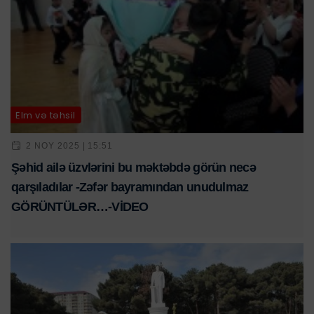
Elm və təhsil
2 NOY 2025 | 15:51
Şəhid ailə üzvlərini bu məktəbdə görün necə
qarşıladılar -Zəfər bayramından unudulmaz
GÖRÜNTÜLƏR…-VİDEO