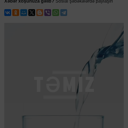
Xəbər xoşunuza gəlib?
Sosial şəbəkələrdə paylaşın