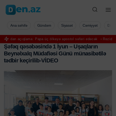
Ana səhifə
Gündəm
Siyasət
Cəmiyyət
Düny
açıqlama: Papa üç ölkəyə apostol səfəri edəcək
Rezidenturaya qəb
Ş
ə
f
ə
q
q
ə
s
ə
b
ə
s
i
n
d
ə
1
İ
y
u
n
–
U
ş
a
q
l
a
r
ı
n
B
e
y
n
ə
l
x
a
l
q
M
ü
d
a
f
i
ə
s
i
G
ü
n
ü
m
ü
n
a
s
i
b
ə
t
i
l
ə
t
ə
d
b
i
r
k
e
ç
i
r
i
l
i
b
-
V
İ
D
E
O