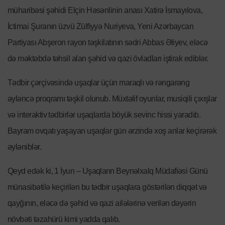
müharibəsi şəhidi Elçin Həsənlinin anası Xatirə İsmayılova,
İctimai Şuranın üzvü Zülfiyyə Nuriyeva, Yeni Azərbaycan
Partiyası Abşeron rayon təşkilatının sədri Abbas Əliyev, eləcə
də məktəbdə təhsil alan şəhid və qazi övladları iştirak ediblər.
Tədbir çərçivəsində uşaqlar üçün maraqlı və rəngarəng
əyləncə proqramı təşkil olunub. Müxtəlif oyunlar, musiqili çıxışlar
və interaktiv tədbirlər uşaqlarda böyük sevinc hissi yaradıb.
Bayram ovqatı yaşayan uşaqlar gün ərzində xoş anlar keçirərək
əyləniblər.
Qeyd edək ki, 1 İyun – Uşaqların Beynəlxalq Müdafiəsi Günü
münasibətilə keçirilən bu tədbir uşaqlara göstərilən diqqət və
qayğının, eləcə də şəhid və qazi ailələrinə verilən dəyərin
növbəti təzahürü kimi yadda qalıb.