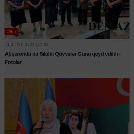
Ölkə
26 IYN 2024 | 14:08
Abşeronda da Silahlı Qüvvələr Günü qeyd edildi -
Fotolar