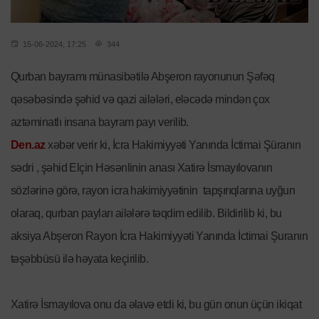
15-06-2024, 17:25
344
Qurban bayramı münasibətilə Abşeron rayonunun Şəfəq
qəsəbəsində şəhid və qazi ailələri, eləcədə mindən çox
aztəminatlı insana bayram payı verilib.
Den.az
xəbər verir ki, İcra Hakimiyyəti Yanında İctimai Şüranın
sədri , şəhid Elçin Həsənlinin anası Xatirə İsmayılovanın
sözlərinə görə, rayon icra hakimiyyətinin tapşırıqlarına uyğun
olaraq, qurban payları ailələrə təqdim edilib. Bildirilib ki, bu
aksiya Abşeron Rayon İcra Hakimiyyəti Yanında İctimai Şuranın
təşəbbüsü ilə həyata keçirilib.
Xatirə İsmayılova onu da əlavə etdi ki, bu gün onun üçün ikiqat