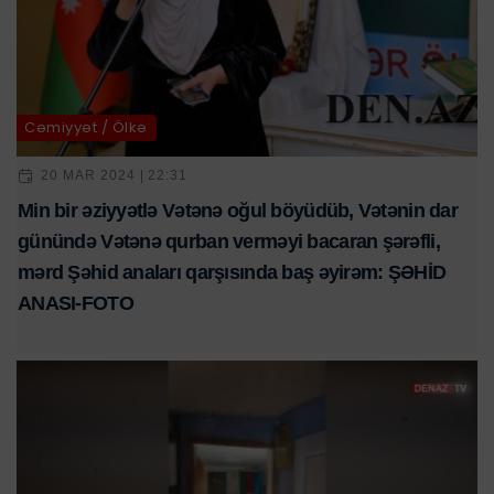
Cəmiyyət / Ölkə
20 MAR 2024 | 22:31
Min bir əziyyətlə Vətənə oğul böyüdüb, Vətənin dar
günündə Vətənə qurban verməyi bacaran şərəfli,
mərd Şəhid anaları qarşısında baş əyirəm: ŞƏHİD
ANASI-FOTO