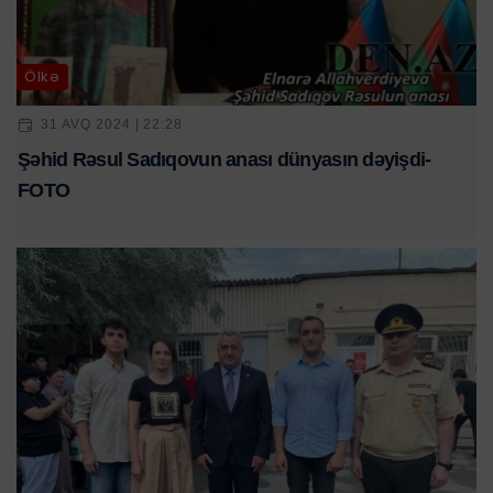
Ölkə
31 AVQ 2024 | 22:28
Şəhid Rəsul Sadıqovun anası dünyasın dəyişdi-
FOTO