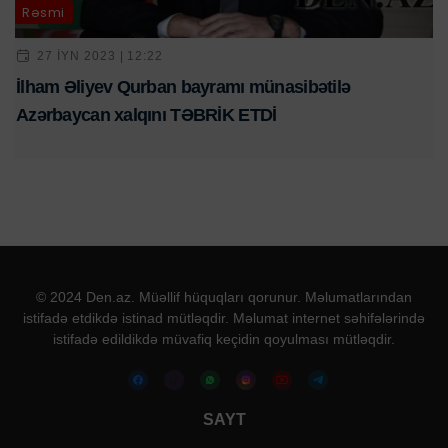
Rəsmi
27 IYN 2023 | 12:22
İlham Əliyev Qurban bayramı münasibətilə
Azərbaycan xalqını TƏBRİK ETDİ
© 2024 Den.az. Müəllif hüquqları qorunur. Məlumatlarından
istifadə etdikdə istinad mütləqdir. Məlumat internet səhifələrində
istifadə edildikdə müvafiq keçidin qoyulması mütləqdir.
SAYT