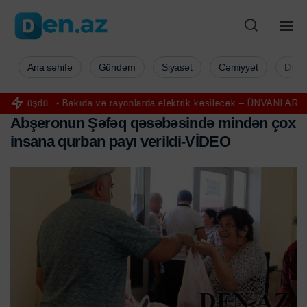
Ana səhifə
Gündəm
Siyasət
Cəmiyyət
Düny
akıda və rayonlarda elektrik kəsiləcək – ÜNVANLAR
Hindistanda təh
A
b
ş
e
r
o
n
u
n
Ş
ə
f
ə
q
q
ə
s
ə
b
ə
s
i
n
d
ə
m
i
n
d
ə
n
ç
o
x
i
n
s
a
n
a
q
u
r
b
a
n
p
a
y
ı
v
e
r
i
l
d
i
-
V
İ
D
E
O