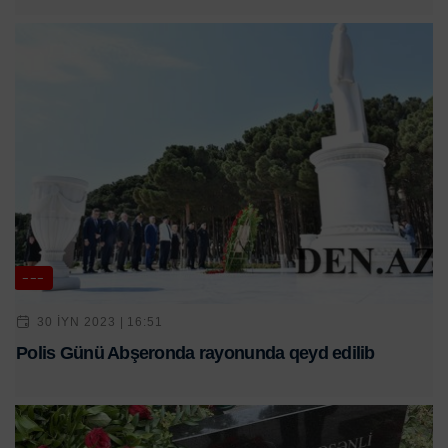
---
30 IYN 2023 | 16:51
Polis Günü Abşeronda rayonunda qeyd edilib