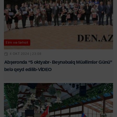
Elm və təhsil
4 OKT 2024 | 23:08
Abşeronda “5 oktyabr- Beynəlxalq Müəllimlər Günü”
belə qeyd edilib-VİDEO