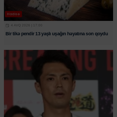
Hadisə
4 AVQ 2026 | 17:00
Bir tikə pendir 13 yaşlı uşağın həyatına son qoydu