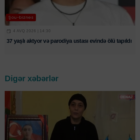
Şou-biznes
4 AVQ 2026 | 14:30
37 yaşlı aktyor və parodiya ustası evində ölü tapıldı
Digər xəbərlər