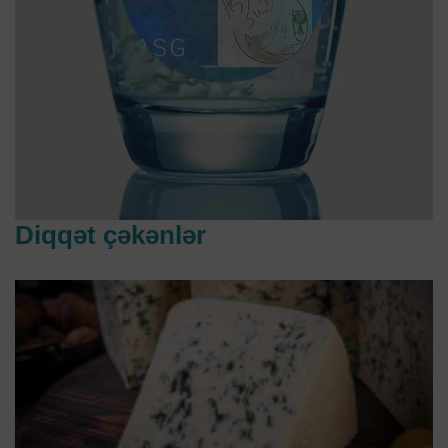
Diqqət çəkənlər