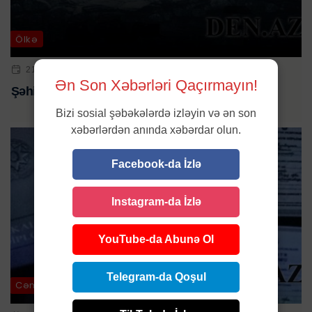
Ölkə
21 FEV 2025 | 00:06
Ən Son Xəbərləri Qaçırmayın!
Şəhid ataları yüksək vəzifəyə seçildi- ÖZƏL
Bizi sosial şəbəkələrdə izləyin və ən son
xəbərlərdən anında xəbərdar olun.
Facebook-da İzlə
Instagram-da İzlə
YouTube-da Abunə Ol
Telegram-da Qoşul
Cəmiyyət / Ölkə