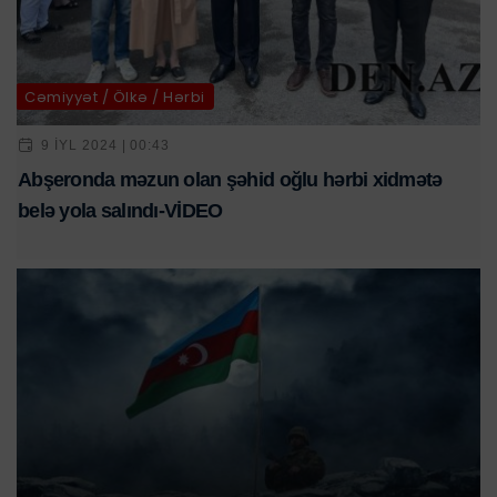
Cəmiyyət / Ölkə / Hərbi
9 IYL 2024 | 00:43
Abşeronda məzun olan şəhid oğlu hərbi xidmətə
belə yola salındı-VİDEO