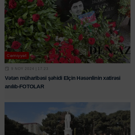
Cəmiyyət
9 NOY 2024 | 17:23
Vətən müharibəsi şəhidi Elçin Həsənlinin xatirəsi
anılıb-FOTOLAR