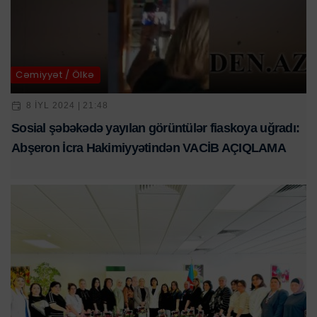
Cəmiyyət / Ölkə
8 IYL 2024 | 21:48
Sosial şəbəkədə yayılan görüntülər fiaskoya uğradı:
Abşeron İcra Hakimiyyətindən VACİB AÇIQLAMA