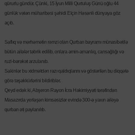
qürurlu gündür. Çünki, 15 İyun Milli Qurtuluş Günü oğlu 44
günlük vətən müharibəsi şəhidi Elçin Həsənli dünyaya göz
açıb.
Saflıq və mərhəmətin rəmzi olan Qurban bayramı münasibətilə
bütün ailələr təbrik edilib, onlara əmin-amanlıq, cansağlığı və
ruzi-bərəkət arzulanıb.
Sakinlər bu xidmətdən razı qaldıqlarını və göstərilən bu diqqətə
görə təşəkkürlərini bildiriblər.
Qeyd edək ki, Abşeron Rayon İcra Hakimiyyəti tərəfindən
Masazırda yerləşən kimsəsizlər evində 300-ə yaxın ailəyə
qurban əti paylanılıb.