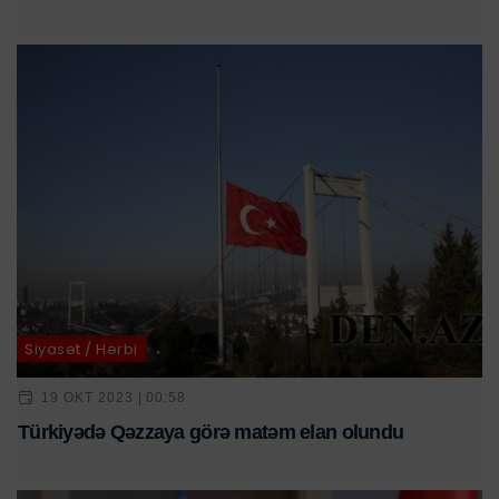
Siyasət / Hərbi
19 OKT 2023 | 00:58
Türkiyədə Qəzzaya görə matəm elan olundu