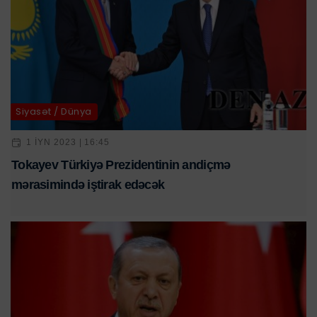
Siyasət / Dünya
1 IYN 2023 | 16:45
Tokayev Türkiyə Prezidentinin andiçmə
mərasimində iştirak edəcək