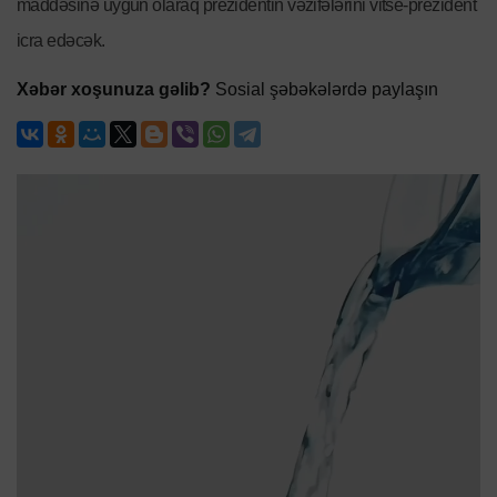
maddəsinə uyğun olaraq prezidentin vəzifələrini vitse-prezident
icra edəcək.
Xəbər xoşunuza gəlib?
Sosial şəbəkələrdə paylaşın