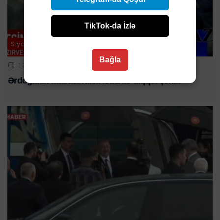
TikTok-da İzlə
Siyasət
Bağla
12 IYL 2023 | 23:59
Ərdoğanın masasındakı kitablar diqqət çəkdi