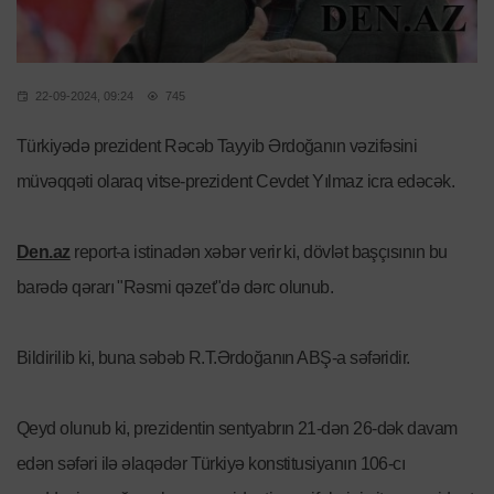
22-09-2024, 09:24
745
Türkiyədə prezident Rəcəb Tayyib Ərdoğanın vəzifəsini
müvəqqəti olaraq vitse-prezident Cevdet Yılmaz icra edəcək.
Den.az
report-a istinadən xəbər verir ki, dövlət başçısının bu
barədə qərarı "Rəsmi qəzet"də dərc olunub.
Bildirilib ki, buna səbəb R.T.Ərdoğanın ABŞ-a səfəridir.
Qeyd olunub ki, prezidentin sentyabrın 21-dən 26-dək davam
edən səfəri ilə əlaqədər Türkiyə konstitusiyanın 106-cı