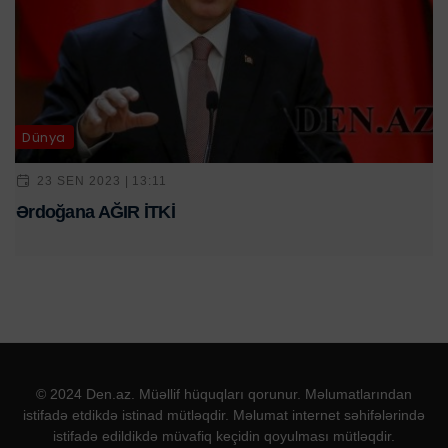
Dünya
23 SEN 2023 | 13:11
Ərdoğana AĞIR İTKİ
© 2024 Den.az. Müəllif hüquqları qorunur. Məlumatlarından
istifadə etdikdə istinad mütləqdir. Məlumat internet səhifələrində
istifadə edildikdə müvafiq keçidin qoyulması mütləqdir.