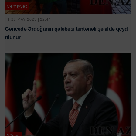
Cəmiyyət
28 MAY 2023 | 22:44
Gəncədə Ərdoğanın qələbəsi təntənəli şəkildə qeyd
olunur
Dünya