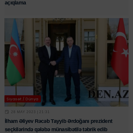
açıqlama
Siyasət / Dünya
28 MAY 2023 | 21:31
İlham Əliyev Rəcəb Tayyib Ərdoğanı prezident
seçkilərində qələbə münasibətilə təbrik edib