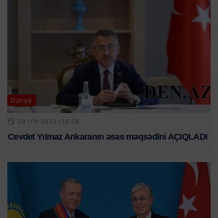
Dünya
19 IYN 2023 | 16:28
Cevdet Yılmaz Ankaranın əsas məqsədini AÇIQLADI