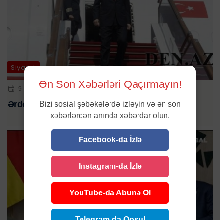
Siyasət
Ən Son Xəbərləri Qaçırmayın!
9 IYN 2023 | 12:23
Ərdoğanın Azərbaycana səfərinin tarixi bəlli oldu
Bizi sosial şəbəkələrdə izləyin və ən son
xəbərlərdən anında xəbərdar olun.
Facebook-da İzlə
Instagram-da İzlə
YouTube-da Abunə Ol
Telegram-da Qoşul