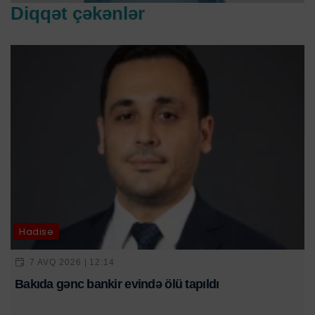
Diqqət çəkənlər
Hadisə
7 AVQ 2026 | 12:14
Bakıda gənc bankir evində ölü tapıldı