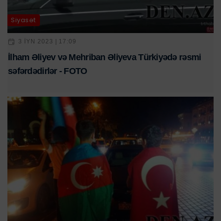
Siyasət
3 IYN 2023 | 17:09
İlham Əliyev və Mehriban Əliyeva Türkiyədə rəsmi
səfərdədirlər - FOTO