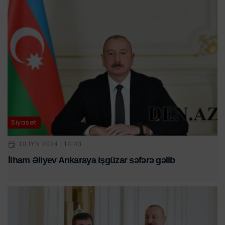
Siyasət
10 IYN 2024 | 14:43
İlham Əliyev Ankaraya işgüzar səfərə gəlib