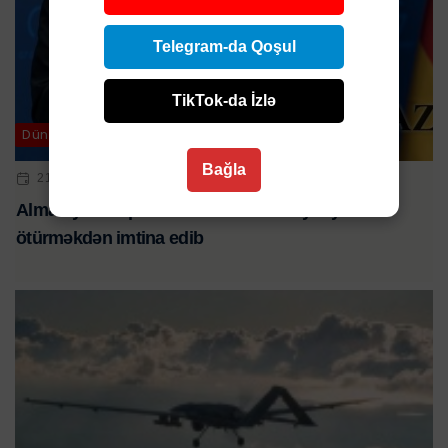
Telegram-da Qoşul
TikTok-da İzlə
Dünya
Bağla
21 SEN 2024 | 22:09
Almaniya uzaqmənzilli raketləri Ukraynaya
ötürməkdən imtina edib