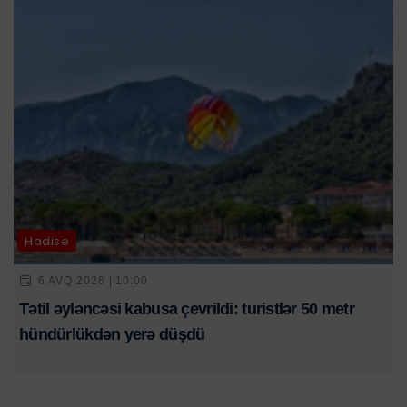
Hadisə
6 AVQ 2026 | 10:00
Tətil əyləncəsi kabusa çevrildi: turistlər 50 metr
hündürlükdən yerə düşdü