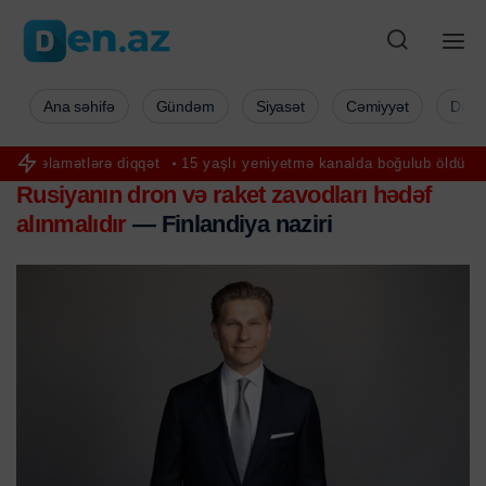
Ana səhifə
Gündəm
Siyasət
Cəmiyyət
Düny
ə diqqət
15 yaşlı yeniyetmə kanalda boğulub öldü
“Saffren” və “
Rusiyanın dron və raket zavodları hədəf
alınmalıdır
— Finlandiya naziri