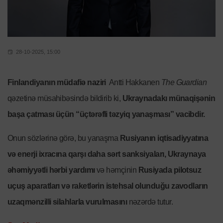
28-10-2025, 15:00
Finlandiyanın müdafiə naziri
Antti Hakkanen
The Guardian
qəzetinə müsahibəsində bildirib ki,
Ukraynadakı münaqişənin
başa çatması üçün “üçtərəfli təzyiq yanaşması” vacibdir.
Onun sözlərinə görə, bu yanaşma
Rusiyanın iqtisadiyyatına
və enerji ixracına qarşı daha sərt sanksiyaları, Ukraynaya
əhəmiyyətli hərbi yardımı
və həmçinin
Rusiyada pilotsuz
uçuş aparatları və raketlərin istehsal olunduğu zavodların
uzaqmənzilli silahlarla vurulmasını
nəzərdə tutur.