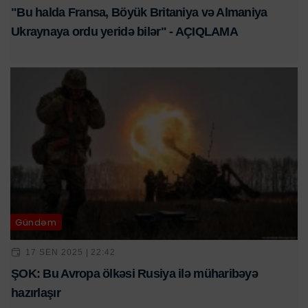
"Bu halda Fransa, Böyük Britaniya və Almaniya
Ukraynaya ordu yeridə bilər" - AÇIQLAMA
Gündəm
17 SEN 2025 | 22:42
ŞOK: Bu Avropa ölkəsi Rusiya ilə müharibəyə
hazırlaşır