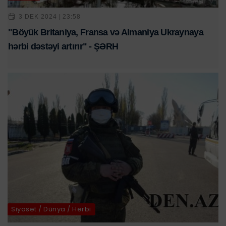
3 DEK 2024 | 23:58
"Böyük Britaniya, Fransa və Almaniya Ukraynaya
hərbi dəstəyi artırır" - ŞƏRH
Siyasət / Dünya / Hərbi