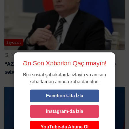
Siyasət
9 OKT 2025 | 16:45
Ən Son Xəbərləri Qaçırmayın!
“AZAL təyyarəsinin qəzaya uğramasının bir neçə
səbəbi var”
Bizi sosial şəbəkələrdə izləyin və ən son
xəbərlərdən anında xəbərdar olun.
Facebook-da İzlə
Instagram-da İzlə
YouTube-da Abunə Ol