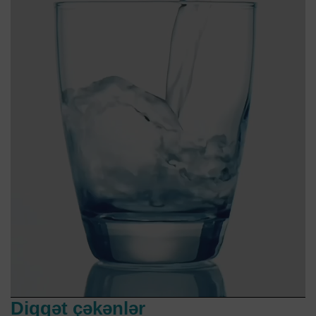
Diqqət çəkənlər