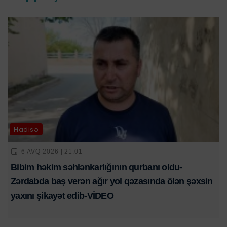
Hadisə
6 AVQ 2026 | 21:01
Bibim həkim səhlənkarlığının qurbanı oldu-
Zərdabda baş verən ağır yol qəzasında ölən şəxsin
yaxını şikayət edib-VİDEO