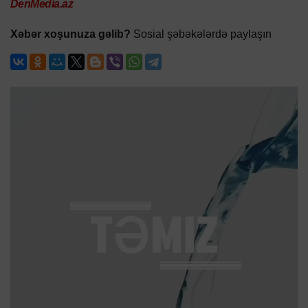
DenMedia.az
Xəbər xoşunuza gəlib?
Sosial şəbəkələrdə paylaşın