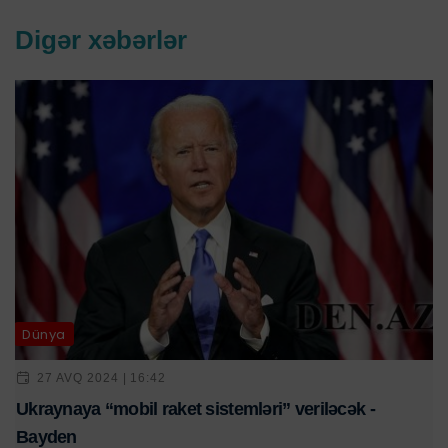
Digər xəbərlər
Dünya
27 AVQ 2024 | 16:42
Ukraynaya “mobil raket sistemləri” veriləcək -
Bayden