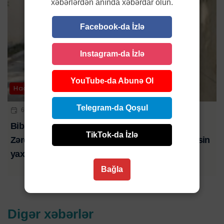
xəbərlərdən anında xəbərdar olun.
Facebook-da İzlə
Instagram-da İzlə
YouTube-da Abunə Ol
Hadisə
Telegram-da Qoşul
6 AVQ 2026 | 21:01
Bibim həkim səhlənkarlığının qurbanı oldu-
TikTok-da İzlə
Zərdabda baş verən ağır yol qəzasında ölən şəxsin
yaxını şikayət edib-VİDEO
Bağla
Digər xəbərlər