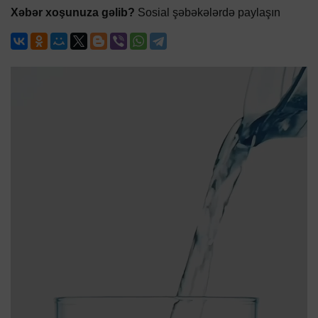
Xəbər xoşunuza gəlib?
Sosial şəbəkələrdə paylaşın