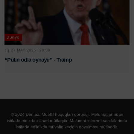
Dünya
27 MAY 2025 | 20:30
“Putin odla oynayır” - Tramp
© 2024 Den.az. Müəllif hüquqları qorunur. Məlumatlarından
istifadə etdikdə istinad mütləqdir. Məlumat internet səhifələrində
istifadə edildikdə müvafiq keçidin qoyulması mütləqdir.