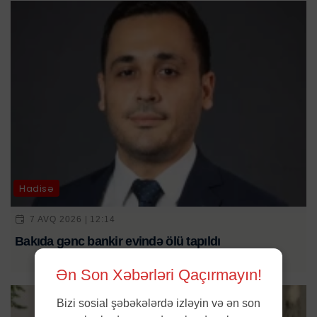
Hadisə
7 AVQ 2026 | 12:14
Bakıda gənc bankir evində ölü tapıldı
Ən Son Xəbərləri Qaçırmayın!
Bizi sosial şəbəkələrdə izləyin və ən son