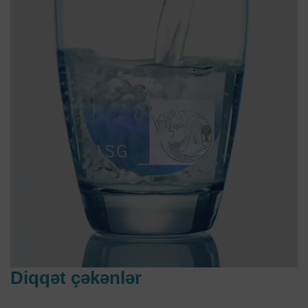
Diqqət çəkənlər