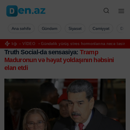
Ana səhifə
Gündəm
Siyasət
Cəmiyyət
Düny
lığı – VİDEO
Gündəlik yürüş stres hormonlarına necə təsir edir? - 
Truth Social-da sensasiya:
Tramp
Maduronun və həyat yoldaşının həbsini
elan etdi