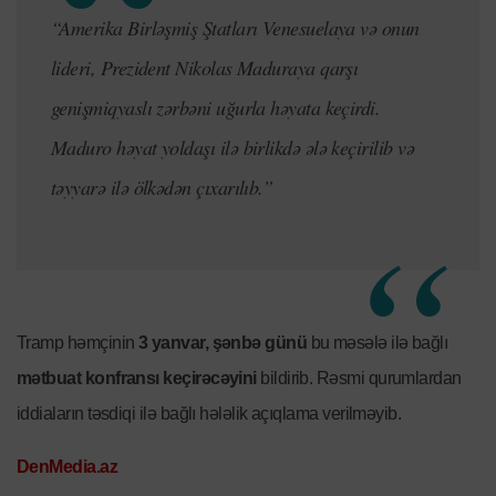
“Amerika Birləşmiş Ştatları Venesuelaya və onun
lideri, Prezident Nikolas Maduraya qarşı
genişmiqyaslı zərbəni uğurla həyata keçirdi.
Maduro həyat yoldaşı ilə birlikdə ələ keçirilib və
təyyarə ilə ölkədən çıxarılıb.”
Tramp həmçinin
3 yanvar, şənbə günü
bu məsələ ilə bağlı
mətbuat konfransı keçirəcəyini
bildirib. Rəsmi qurumlardan
iddiaların təsdiqi ilə bağlı hələlik açıqlama verilməyib.
DenMedia.az