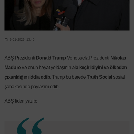
3-01-2026, 13:40
ABŞ Prezidenti
Donald Tramp
Venesuela Prezidenti
Nikolas
Maduro
və onun həyat yoldaşının
ələ keçirildiyini və ölkədən
çıxarıldığını iddia edib
. Tramp bu barədə
Truth Social
sosial
şəbəkəsində paylaşım edib.
ABŞ lideri yazıb: