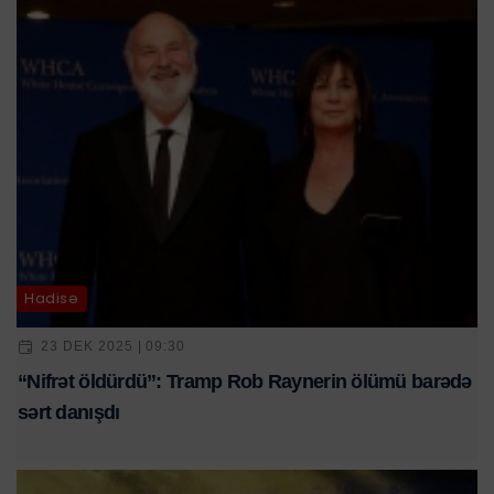
Hadisə
23 DEK 2025 | 09:30
“Nifrət öldürdü”: Tramp Rob Raynerin ölümü barədə
sərt danışdı