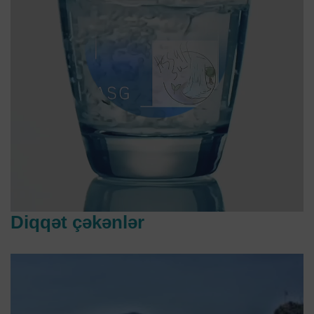
Diqqət çəkənlər