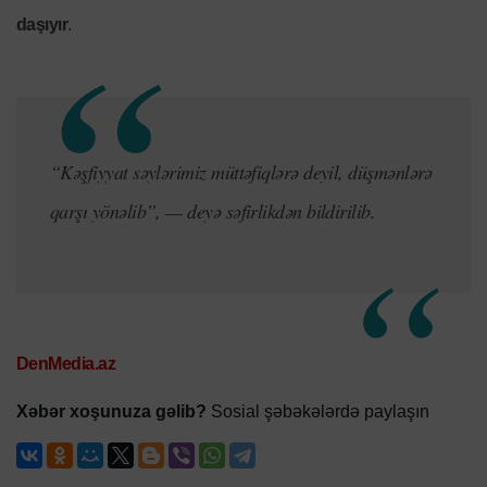
daşıyır
.
“Kəşfiyyat səylərimiz müttəfiqlərə deyil, düşmənlərə
qarşı yönəlib”, — deyə səfirlikdən bildirilib.
DenMedia.az
Xəbər xoşunuza gəlib?
Sosial şəbəkələrdə paylaşın