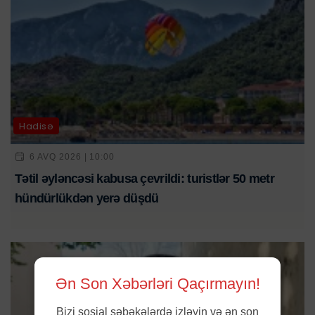
Hadisə
6 AVQ 2026 | 10:00
Tətil əyləncəsi kabusa çevrildi: turistlər 50 metr
hündürlükdən yerə düşdü
Ən Son Xəbərləri Qaçırmayın!
Bizi sosial şəbəkələrdə izləyin və ən son