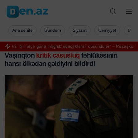
Ana səhifə
Gündəm
Siyasət
Cəmiyyət
Düny
zi bir neçə günə məğlub edəcəklərini düşündülər” – Pezəşkian
Aya i
Vaşinqton
kritik casusluq
təhlükəsinin
hansı ölkədən gəldiyini bildirdi