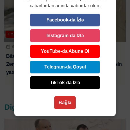
xəbərlərdən anında xəbərdar olun.
Facebook-da İzlə
Hadisə
Instagram-da İzlə
6 AVQ 2026 | 21:01
YouTube-da Abunə Ol
Bibim həkim səhlənkarlığının qurbanı oldu-
Zərdabda baş verən ağır yol qəzasında ölən şəxsin
Telegram-da Qoşul
yaxını şikayət edib-VİDEO
TikTok-da İzlə
Bağla
Digər xəbərlər