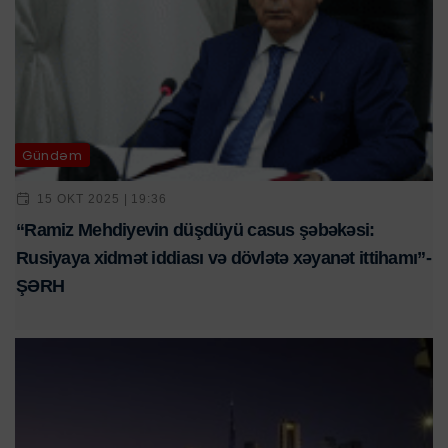
Gündəm
15 OKT 2025 | 19:36
“Ramiz Mehdiyevin düşdüyü casus şəbəkəsi:
Rusiyaya xidmət iddiası və dövlətə xəyanət ittihamı”-
ŞƏRH