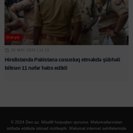
Dünya
20 MAY 2025 | 11:15
Hindistanda Pakistana casusluq etməkdə şübhəli
bilinən 11 nəfər həbs edildi
© 2024 Den.az. Müəllif hüquqları qorunur. Məlumatlarından
istifadə etdikdə istinad mütləqdir. Məlumat internet səhifələrində