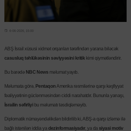
6-06-2026, 15:00
ABŞ İsrail xüsusi xidmət orqanları tərəfindən yarana biləcək
casusluq təhlükəsinin səviyyəsini kritik
kimi qiymətləndirir.
Bu barədə
NBC News
məlumat yayıb.
Məlumata görə,
Pentaqon
Amerika rəsmilərinə qarşı kəşfiyyat
fəaliyyətinin güclənməsindən ciddi narahatdır. Bununla yanaşı,
İsrailin səfirliyi
bu məlumatı təsdiqləməyib.
Diplomatik nümayəndəlikdən bildirilib ki, ABŞ-a qarşı izləmə ilə
bağlı istənilən iddia ya
dezinformasiyadır
, ya da
siyasi motiv