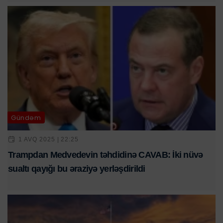
Gündəm
1 AVQ 2025 | 22:25
Trampdan Medvedevin təhdidinə CAVAB: İki nüvə
sualtı qayığı bu əraziyə yerləşdirildi