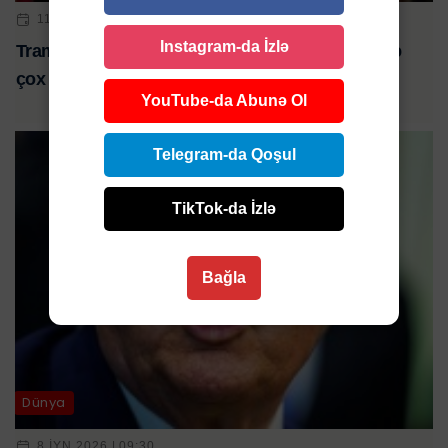
11 IYN 2026 | 13:00
Instagram-da İzlə
Tramp Ərdoğan barədə danışdı: “O, fövqəladə və
çox güclü liderdir”
YouTube-da Abunə Ol
Telegram-da Qoşul
TikTok-da İzlə
Bağla
Dünya
8 IYN 2026 | 09:30