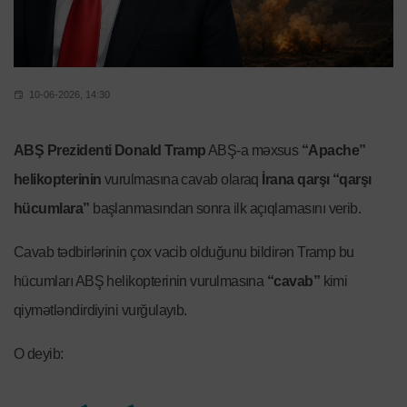
10-06-2026, 14:30
ABŞ Prezidenti Donald Tramp
ABŞ-a məxsus
“Apache”
helikopterinin
vurulmasına cavab olaraq
İrana qarşı “qarşı
hücumlara”
başlanmasından sonra ilk açıqlamasını verib.
Cavab tədbirlərinin çox vacib olduğunu bildirən Tramp bu
hücumları ABŞ helikopterinin vurulmasına
“cavab”
kimi
qiymətləndirdiyini vurğulayıb.
O deyib: