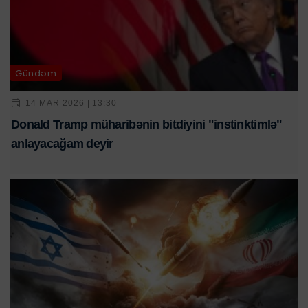
Gündəm
14 MAR 2026 | 13:30
Donald Tramp müharibənin bitdiyini "instinktimlə"
anlayacağam deyir