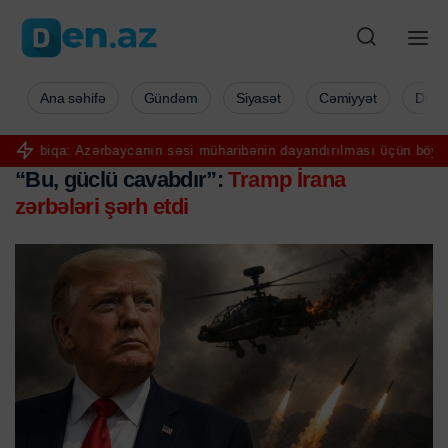
Ana səhifə
Gündəm
Siyasət
Cəmiyyət
Düny
ərbaycanın səsi müharibənin dayandırılması üçün böyük əhəmiyyət da
“Bu, güclü cavabdır”:
Tramp İrana
zərbələri şərh etdi