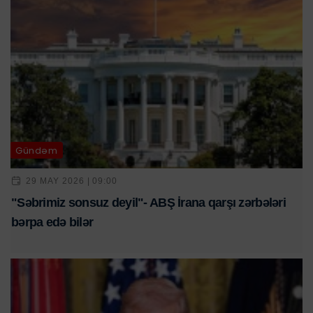
Gündəm
29 MAY 2026 | 09:00
"Səbrimiz sonsuz deyil"- ABŞ İrana qarşı zərbələri
bərpa edə bilər