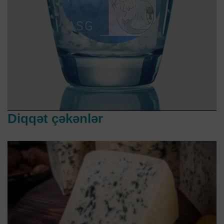
Diqqət çəkənlər