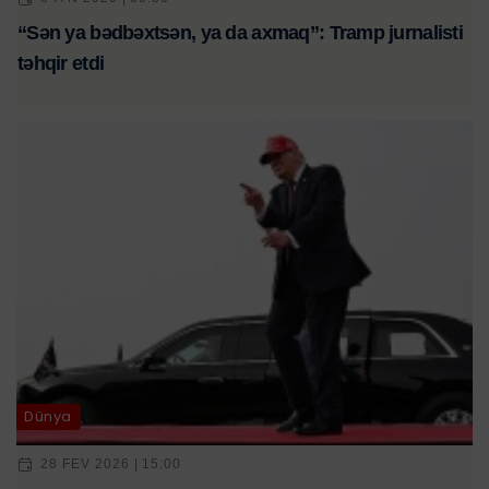
“Sən ya bədbəxtsən, ya da axmaq”: Tramp jurnalisti
təhqir etdi
Dünya
28 FEV 2026 | 15:00