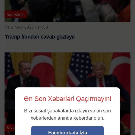
Gündəm
9 MAY 2026 | 14:00
Tramp İrandan cavab gözləyir
Ən Son Xəbərləri Qaçırmayın!
Bizi sosial şəbəkələrdə izləyin və ən son
xəbərlərdən anında xəbərdar olun.
Siyasət
Facebook-da İzlə