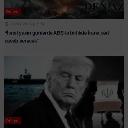
Dünya
4 OKT 2024 | 16:53
“İsrail yaxın günlərdə ABŞ-la birlikdə İrana sərt
cavab verəcək"
Dünya