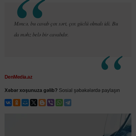
Məncə, bu cavab çox sərt, çox güclü olmalı idi. Bu
da məhz belə bir cavabdır.
DenMedia.az
Xəbər xoşunuza gəlib?
Sosial şəbəkələrdə paylaşın