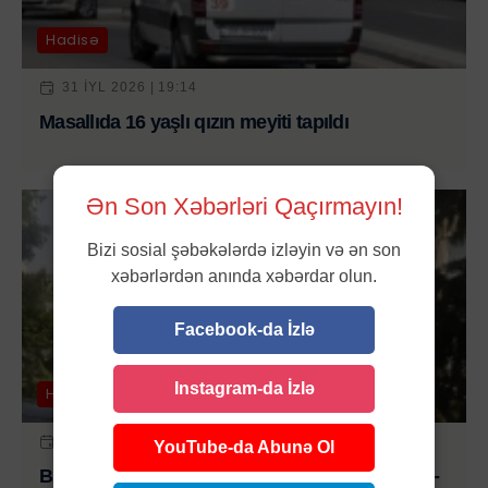
Hadisə
31 IYL 2026 | 19:14
Masallıda 16 yaşlı qızın meyiti tapıldı
Ən Son Xəbərləri Qaçırmayın!
Bizi sosial şəbəkələrdə izləyin və ən son
xəbərlərdən anında xəbərdar olun.
Facebook-da İzlə
Instagram-da İzlə
Hadisə
31 IYL 2026 | 15:42
YouTube-da Abunə Ol
Binəqədidə iri yanğın təhlükəsi sovuşduruldu -