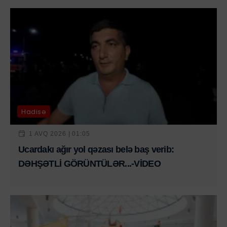
Hadisə
1 AVQ 2026 | 01:05
Ucardakı ağır yol qəzası belə baş verib:
DƏHŞƏTLİ GÖRÜNTÜLƏR...-VİDEO