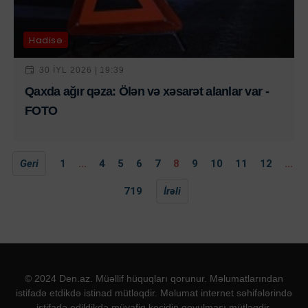
Hadisə
30 IYL 2026 | 19:39
Qaxda ağır qəza: Ölən və xəsarət alanlar var -
FOTO
Geri
1
...
4
5
6
7
8
9
10
11
12
...
719
İrəli
© 2024 Den.az. Müəllif hüquqları qorunur. Məlumatlarından
istifadə etdikdə istinad mütləqdir. Məlumat internet səhifələrində
istifadə edildikdə müvafiq keçidin qoyulması mütləqdir.