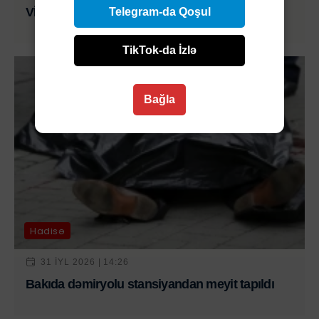
VİDEO
Telegram-da Qoşul
TikTok-da İzlə
Bağla
Hadisə
31 IYL 2026 | 14:26
Bakıda dəmiryolu stansiyandan meyit tapıldı