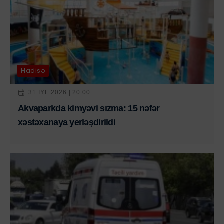
Hadisə
31 IYL 2026 | 20:00
Akvaparkda kimyəvi sızma: 15 nəfər
xəstəxanaya yerləşdirildi