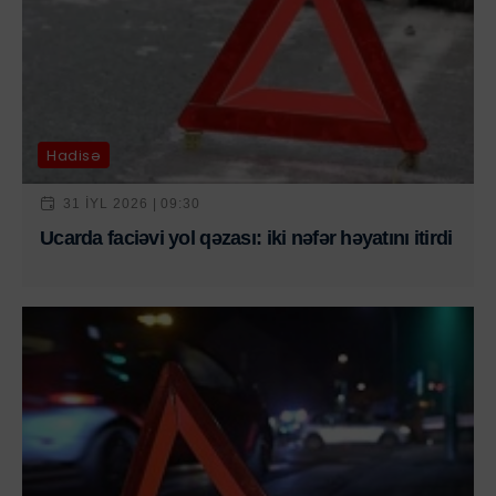
Hadisə
31 IYL 2026 | 09:30
Ucarda faciəvi yol qəzası: iki nəfər həyatını itirdi