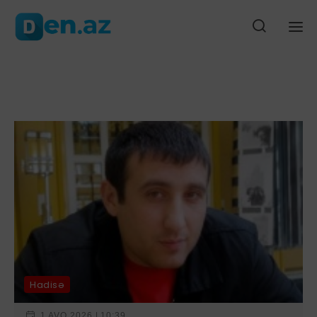
olu ehtimalı var
Zaqatalanın icra başçısının sürücüsü qəzada öld
Ana səhifə
Gündəm
Siyasət
Cəmiyyət
Düny
Hadisə
1 AVQ 2026 | 10:39