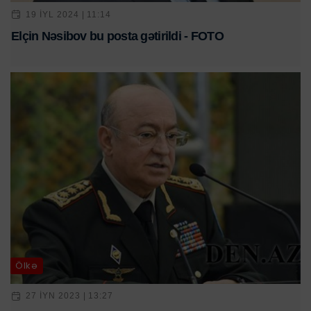
19 IYL 2024 | 11:14
Elçin Nəsibov bu posta gətirildi - FOTO
Ölkə
27 IYN 2023 | 13:27