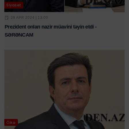
Siyasət
29 APR 2024 | 13:00
Prezident onları nazir müavini təyin etdi -
SƏRƏNCAM
Ölkə