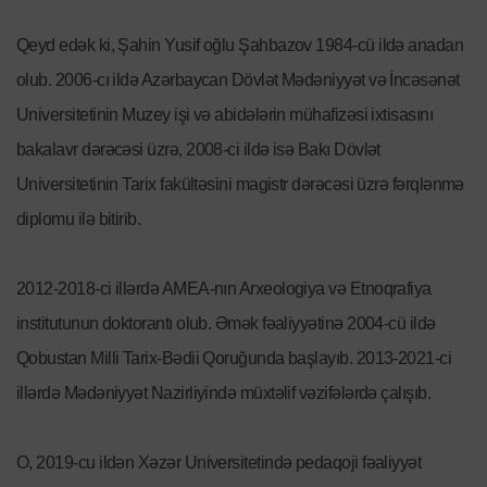
Qeyd edək ki, Şahin Yusif oğlu Şahbazov 1984-cü ildə anadan
olub. 2006-cı ildə Azərbaycan Dövlət Mədəniyyət və İncəsənət
Universitetinin Muzey işi və abidələrin mühafizəsi ixtisasını
bakalavr dərəcəsi üzrə, 2008-ci ildə isə Bakı Dövlət
Universitetinin Tarix fakültəsini magistr dərəcəsi üzrə fərqlənmə
diplomu ilə bitirib.
2012-2018-ci illərdə AMEA-nın Arxeologiya və Etnoqrafiya
institutunun doktorantı olub. Əmək fəaliyyətinə 2004-cü ildə
Qobustan Milli Tarix-Bədii Qoruğunda başlayıb. 2013-2021-ci
illərdə Mədəniyyət Nazirliyində müxtəlif vəzifələrdə çalışıb.
O, 2019-cu ildən Xəzər Universitetində pedaqoji fəaliyyət