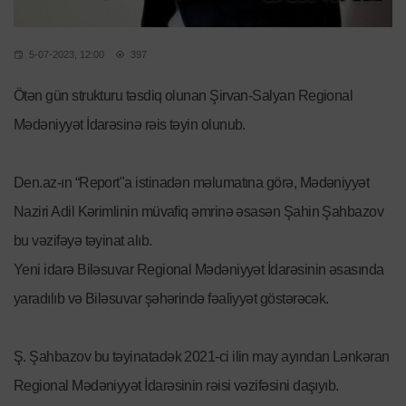
5-07-2023, 12:00
397
Ötən gün strukturu təsdiq olunan Şirvan-Salyan Regional
Mədəniyyət İdarəsinə rəis təyin olunub.
Den.az-ın “Report"a istinadən məlumatına görə, Mədəniyyət
Naziri Adil Kərimlinin müvafiq əmrinə əsasən Şahin Şahbazov
bu vəzifəyə təyinat alıb.
Yeni idarə Biləsuvar Regional Mədəniyyət İdarəsinin əsasında
yaradılıb və Biləsuvar şəhərində fəaliyyət göstərəcək.
Ş. Şahbazov bu təyinatadək 2021-ci ilin may ayından Lənkəran
Regional Mədəniyyət İdarəsinin rəisi vəzifəsini daşıyıb.