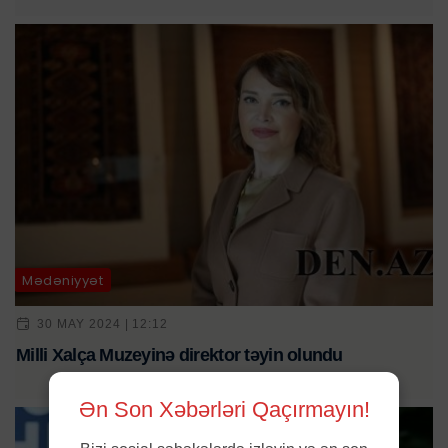
Mədəniyyət
30 MAY 2024 | 12:12
Milli Xalça Muzeyinə direktor təyin olundu
Ən Son Xəbərləri Qaçırmayın!