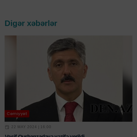
Digər xəbərlər
Cəmiyyət
22 MAY 2024 | 16:00
Vasif Qurbanzadəyə vəzifə verildi