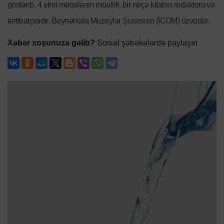
göstərib. 4 elmi məqalənin müəllifi, bir neçə kitabın redaktoru və
tərtibatçısıdır. Beynəlxalq Muzeylər Şurasının (İCOM) üzvüdür.
Xəbər xoşunuza gəlib?
Sosial şəbəkələrdə paylaşın