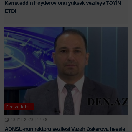
Kəmaləddin Heydərov onu yüksək vəzifəyə TƏYİN
ETDİ
Elm və təhsil
13 IYL 2023 | 17:38
ADNSU-nun rektoru vəzifəsi Vazeh Əskərova həvalə