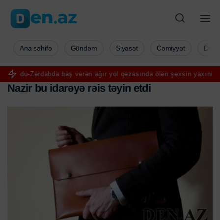
Ana səhifə
Gündəm
Siyasət
Cəmiyyət
Düny
abda baş verən ağır yol qəzasında ölən şəxsin yaxını şikayət edib-V
N
a
z
i
r
b
u
i
d
a
r
ə
y
ə
r
ə
i
s
t
ə
y
i
n
e
t
d
i