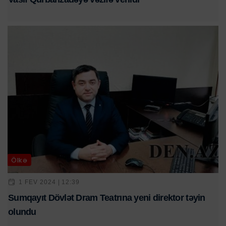
Ölkə
1 FEV 2024 | 12:39
Sumqayıt Dövlət Dram Teatrına yeni direktor təyin
olundu