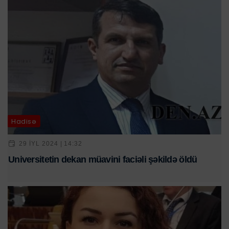
Hadisə
29 IYL 2024 | 14:32
Universitetin dekan müavini faciəli şəkildə öldü