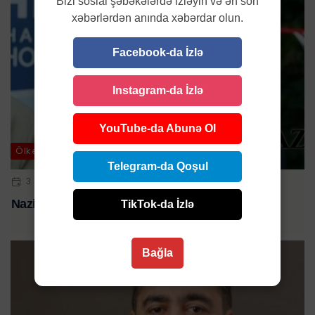
Bizi sosial şəbəkələrdə izləyin və ən son
xəbərlərdən anında xəbərdar olun.
Facebook-da İzlə
Instagram-da İzlə
YouTube-da Abunə Ol
Ölkə
Telegram-da Qoşul
3 IYL 2024 | 10:20
Nazirin yeni müşaviri o oldu - FOTO
TikTok-da İzlə
Bağla