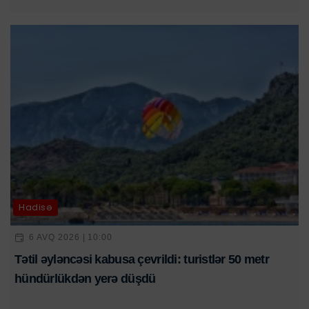
Hadisə
6 AVQ 2026 | 10:00
Tətil əyləncəsi kabusa çevrildi: turistlər 50 metr
hündürlükdən yerə düşdü