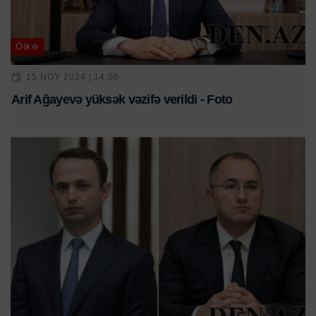
Ölkə
15 NOY 2024 | 14:00
Arif Ağayevə yüksək vəzifə verildi - Foto