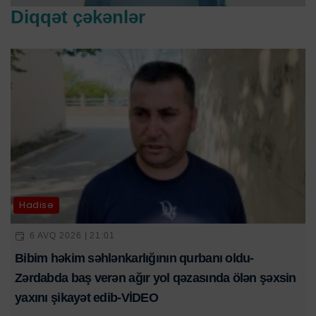
Diqqət çəkənlər
Hadisə
6 AVQ 2026 | 21:01
Bibim həkim səhlənkarlığının qurbanı oldu-
Zərdabda baş verən ağır yol qəzasında ölən şəxsin
yaxını şikayət edib-VİDEO