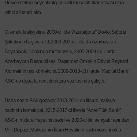
Universitetinin beynəlxalq iqtisadi münasibətlər ixtisası üzrə
ikinci ali təhsil alıb.
O, əmək fəaliyyətinə 2000-ci ildə “Azərsığorta” Dövlət Sığorta
Şirkətində başlayıb. O, 2003-2005-ci illərdə Azərbaycan
Beynəlxalq Bankında mütəxəssis, 2005-2009-cu illərdə
Azərbaycan Respublikası Daşınmaz Əmlakın Dövlət Reyestri
Xidmətinin rəis köməkçisi, 2009-2013-cü illərdə “Kapital Bank”
ASC-də departament direktoru vəzifəsində çalışıb.
Daha sonra F.Adıgözəlov 2013-2014-cü illərdə maliyyə
nazirinin köməkçisi, 2015-2017-ci illərdə “Azər-Türk Bank”
ASC-nin İdarə Heyətinin sədri və 2020-ci ilin sentyabr ayından
Milli Depozit Mərkəzinin İdarə Heyətinin sədr müavini olub.