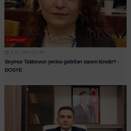
Cəmiyyət
8 IYL 2023 | 11:40
Seymur Talıbovun yerinə gətirilən xanım kimdir? -
DOSYE