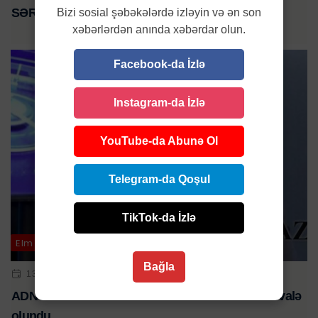
SƏRƏNCAM
Bizi sosial şəbəkələrdə izləyin və ən son
xəbərlərdən anında xəbərdar olun.
Facebook-da İzlə
Instagram-da İzlə
YouTube-da Abunə Ol
Telegram-da Qoşul
TikTok-da İzlə
Elm və təhsil
Bağla
13 IYL 2023 | 17:38
ADNSU-nun rektoru vəzifəsi Vazeh Əskərova həvalə
olundu