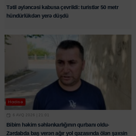
Tətil əyləncəsi kabusa çevrildi: turistlər 50 metr
hündürlükdən yerə düşdü
Hadisə
6 AVQ 2026 | 21:01
Bibim həkim səhlənkarlığının qurbanı oldu-
Zərdabda baş verən ağır yol qəzasında ölən şəxsin