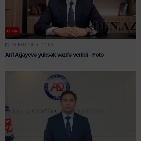
Ölkə
15 NOY 2024 | 14:00
Arif Ağayevə yüksək vəzifə verildi - Foto