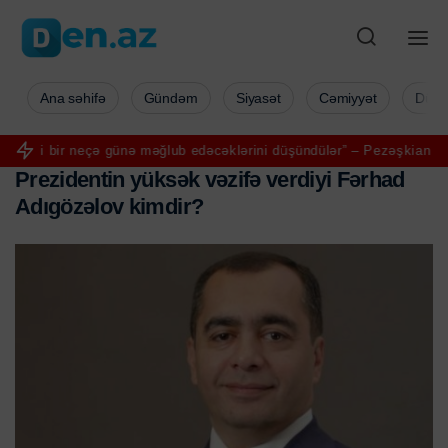
Ana səhifə
Gündəm
Siyasət
Cəmiyyət
Düny
eçə günə məğlub edəcəklərini düşündülər” – Pezəşkian
Aya ilk addım
P
r
e
z
i
d
e
n
t
i
n
y
ü
k
s
ə
k
v
ə
z
i
f
ə
v
e
r
d
i
y
i
F
ə
r
h
a
d
A
d
ı
g
ö
z
ə
l
o
v
k
i
m
d
i
r
?