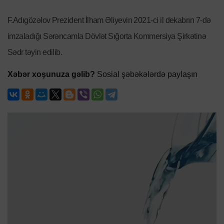
F.Adıgözəlov Prezident İlham Əliyevin 2021-ci il dekabrın 7-də
imzaladığı Sərəncamla Dövlət Sığorta Kommersiya Şirkətinə
Sədr təyin edilib.
Xəbər xoşunuza gəlib?
Sosial şəbəkələrdə paylaşın