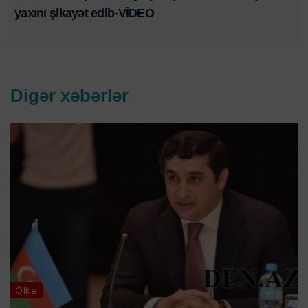
yaxını şikayət edib-VİDEO
Digər xəbərlər
Ölkə