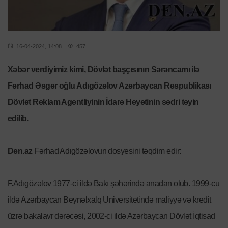
16-04-2024, 14:08
457
Xəbər verdiyimiz kimi, Dövlət başçısının Sərəncamı ilə
Fərhad Əsgər oğlu Adıgözəlov Azərbaycan Respublikası
Dövlət Reklam Agentliyinin İdarə Heyətinin sədri təyin
edilib.
Den.az
Fərhad Adıgözəlovun dosyesini təqdim edir:
F.Adıgözəlov 1977-ci ildə Bakı şəhərində anadan olub. 1999-cu
ildə Azərbaycan Beynəlxalq Universitetində maliyyə və kredit
üzrə bakalavr dərəcəsi, 2002-ci ildə Azərbaycan Dövlət İqtisad