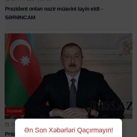
Prezident onları nazir müavini təyin etdi -
SƏRƏNCAM
Siyasət
18 APR 2024 | 11:10
Ən Son Xəbərləri Qaçırmayın!
Prezident Anar Axundova yüksək vəzifə verdi -