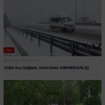
Ölkə
23 FEV 2025 | 08:23
Yollar buz bağladı, sürücülərə XƏBƏRDARLIQ