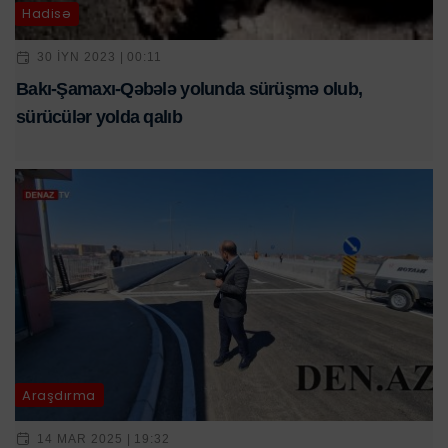
Hadisə
30 IYN 2023 | 00:11
Bakı-Şamaxı-Qəbələ yolunda sürüşmə olub,
sürücülər yolda qalıb
Araşdırma
14 MAR 2025 | 19:32