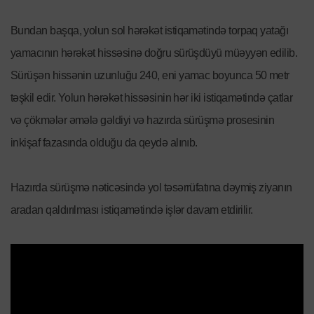
Bundan başqa, yolun sol hərəkət istiqamətində torpaq yatağı
yamacının hərəkət hissəsinə doğru sürüşdüyü müəyyən edilib.
Sürüşən hissənin uzunluğu 240, eni yamac boyunca 50 metr
təşkil edir. Yolun hərəkət hissəsinin hər iki istiqamətində çatlar
və çökmələr əmələ gəldiyi və hazırda sürüşmə prosesinin
inkişaf fazasında olduğu da qeydə alınıb.
Hazırda sürüşmə nəticəsində yol təsərrüfatına dəymiş ziyanın
aradan qaldırılması istiqamətində işlər davam etdirilir.