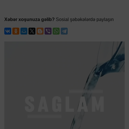
Xəbər xoşunuza gəlib?
Sosial şəbəkələrdə paylaşın