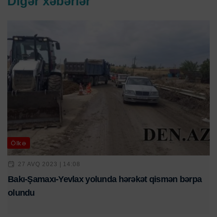
Digər xəbərlər
Ölkə
27 AVQ 2023 | 14:08
Bakı-Şamaxı-Yevlax yolunda hərəkət qismən bərpa
olundu