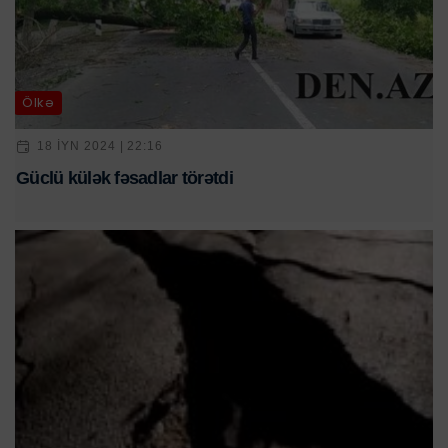
Ölkə
18 IYN 2024 | 22:16
Güclü külək fəsadlar törətdi