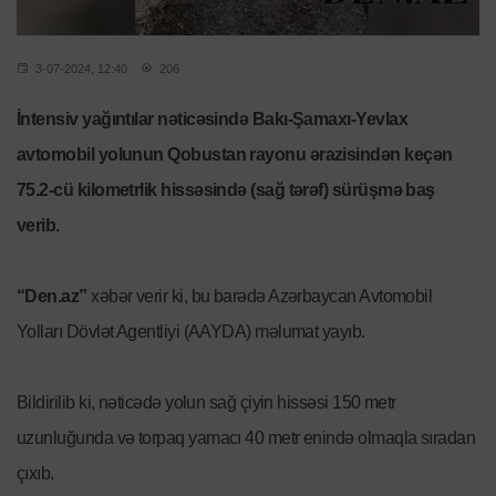
3-07-2024, 12:40
206
İntensiv yağıntılar nəticəsində Bakı-Şamaxı-Yevlax
avtomobil yolunun Qobustan rayonu ərazisindən keçən
75.2-cü kilometrlik hissəsində (sağ tərəf) sürüşmə baş
verib.
“Den.az”
xəbər verir ki, bu barədə Azərbaycan Avtomobil
Yolları Dövlət Agentliyi (AAYDA) məlumat yayıb.
Bildirilib ki, nəticədə yolun sağ çiyin hissəsi 150 metr
uzunluğunda və torpaq yamacı 40 metr enində olmaqla sıradan
çıxıb.