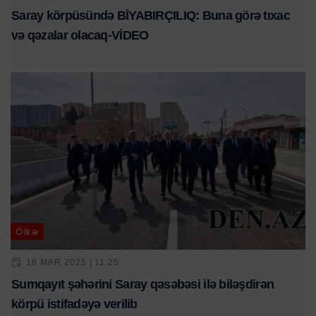
Saray körpüsündə BİYABIRÇILIQ: Buna görə tıxac
və qəzalar olacaq-VİDEO
Ölkə
18 MAR 2025 | 11:25
Sumqayıt şəhərini Saray qəsəbəsi ilə biləşdirən
körpü istifadəyə verilib