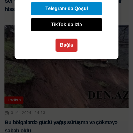
Sel Yardımlı-Deman-Arvana avtomobil yolunun bir
Telegram-da Qoşul
hissəsini sıradan çıxardı
TikTok-da İzlə
Bağla
Hadisə
3 IYL 2024 | 14:13
Bu bölgələrdə güclü yağış sürüşmə və çökməyə
səbəb oldu