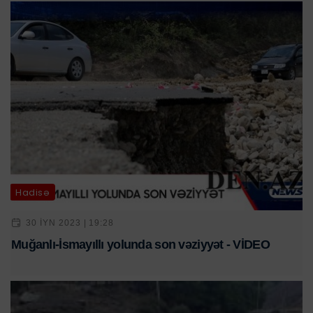
Hadisə
30 IYN 2023 | 19:28
Muğanlı-İsmayıllı yolunda son vəziyyət - VİDEO