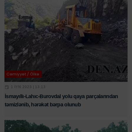
Cəmiyyət / Ölkə
1 IYN 2023 | 13:13
İsmayıllı-Lahıc-Burovdal yolu qaya parçalarından
təmizlənib, hərəkət bərpa olunub