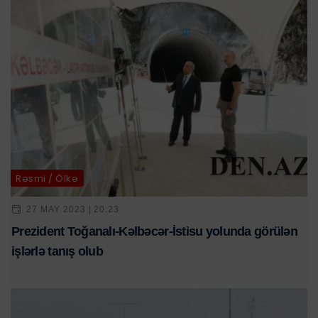
Rəsmi / Ölkə
27 MAY 2023 | 20:23
Prezident Toğanalı-Kəlbəcər-İstisu yolunda görülən
işlərlə tanış olub