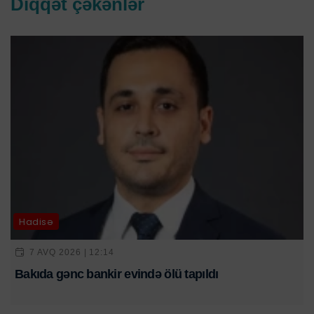
Diqqət çəkənlər
Hadisə
7 AVQ 2026 | 12:14
Bakıda gənc bankir evində ölü tapıldı