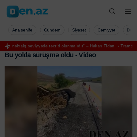
Ana səhifə
Gündəm
Siyasət
Cəmiyyət
Düny
səviyyədə təcrid olunmalıdır” – Hakan Fidan
Tramp İlham Əliyevə zə
B
u
y
o
l
d
a
s
ü
r
ü
ş
m
ə
o
l
d
u
-
V
i
d
e
o