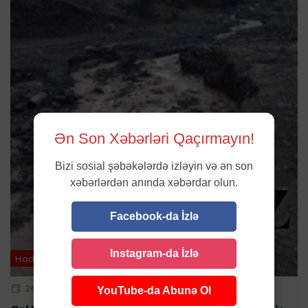
Ən Son Xəbərləri Qaçırmayın!
Bizi sosial şəbəkələrdə izləyin və ən son
xəbərlərdən anında xəbərdar olun.
Facebook-da İzlə
Instagram-da İzlə
Hadisə
26 AVQ 2023 | 16:32
YouTube-da Abunə Ol