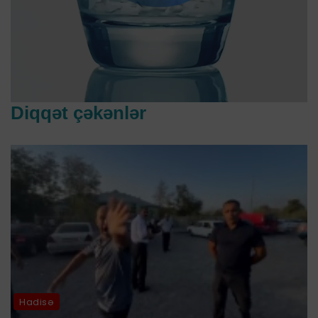
Diqqət çəkənlər
Hadisə