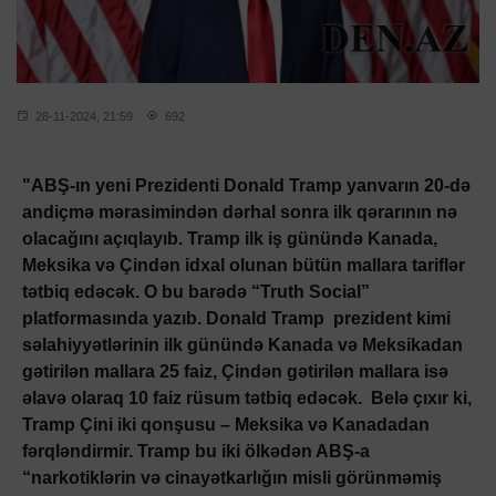
28-11-2024, 21:59
692
"ABŞ-ın yeni Prezidenti Donald Tramp yanvarın 20-də
andiçmə mərasimindən dərhal sonra ilk qərarının nə
olacağını açıqlayıb. Tramp ilk iş günündə Kanada,
Meksika və Çindən idxal olunan bütün mallara tariflər
tətbiq edəcək. O bu barədə “Truth Social”
platformasında yazıb. Donald Tramp prezident kimi
səlahiyyətlərinin ilk günündə Kanada və Meksikadan
gətirilən mallara 25 faiz, Çindən gətirilən mallara isə
əlavə olaraq 10 faiz rüsum tətbiq edəcək. Belə çıxır ki,
Tramp Çini iki qonşusu – Meksika və Kanadadan
fərqləndirmir. Tramp bu iki ölkədən ABŞ-a
“narkotiklərin və cinayətkarlığın misli görünməmiş