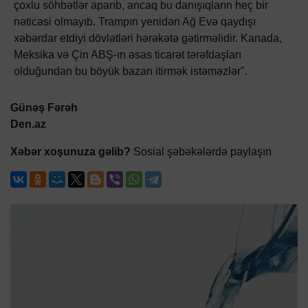
çoxlu söhbətlər aparıb, ancaq bu danışıqların heç bir
nəticəsi olmayıb. Trampın yenidən Ağ Evə qaydışı
xəbərdar etdiyi dövlətləri hərəkətə gətirməlidir. Kanada,
Meksika və Çin ABŞ-ın əsas ticarət tərəfdaşları
olduğundan bu böyük bazarı itirmək istəməzlər".
Günəş Fərəh
Den.az
Xəbər xoşunuza gəlib?
Sosial şəbəkələrdə paylaşın