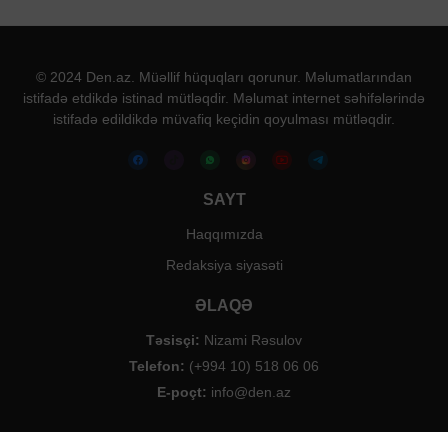
© 2024 Den.az. Müəllif hüquqları qorunur. Məlumatlarından
istifadə etdikdə istinad mütləqdir. Məlumat internet səhifələrində
istifadə edildikdə müvafiq keçidin qoyulması mütləqdir.
SAYT
Haqqımızda
Redaksiya siyasəti
ƏLAQƏ
Təsisçi:
Nizami Rəsulov
Telefon:
(+994 10) 518 06 06
E-poçt:
info@den.az