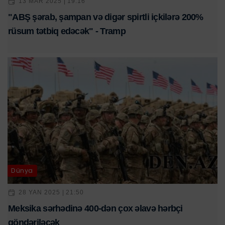
13 MAR 2025 | 19:16
"ABŞ şərab, şampan və digər spirtli içkilərə 200%
rüsum tətbiq edəcək" - Tramp
Dünya
28 YAN 2025 | 21:50
Meksika sərhədinə 400-dən çox əlavə hərbçi
göndəriləcək