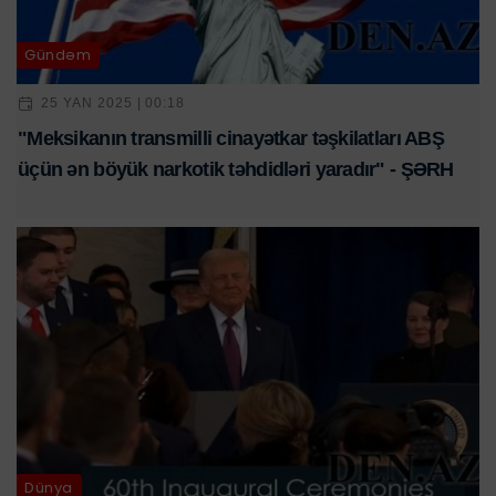
Gündəm
25 YAN 2025 | 00:18
"Meksikanın transmilli cinayətkar təşkilatları ABŞ
üçün ən böyük narkotik təhdidləri yaradır" - ŞƏRH
Dünya