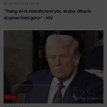
28 FEV 2025 | 18:00
"Tramp Aİ-ni müttəfiq kimi yox, əksinə, ölkənin
düşməni kimi görür" - KİV
Dünya