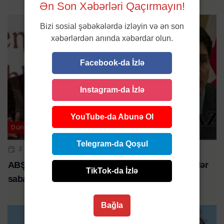
Ən Son Xəbərləri Qaçırmayın!
Bizi sosial şəbəkələrdə izləyin və ən son
xəbərlərdən anında xəbərdar olun.
Facebook-da İzlə
Instagram-da İzlə
YouTube-da Abunə Ol
Dünya
Telegram-da Qoşul
3 MAR 2025 | 19:20
ABŞ-ın Kanada və Meksikaya tətbiq edəcəyi tariflər
TikTok-da İzlə
sabah qüvvəyə minəcək
Bağla