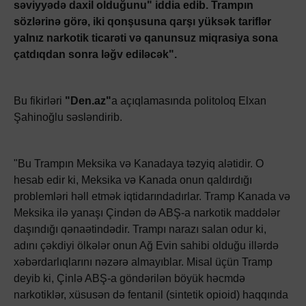
səviyyədə daxil olduğunu" iddia edib. Trampın
sözlərinə görə, iki qonşusuna qarşı yüksək tariflər
yalnız narkotik ticarəti və qanunsuz miqrasiya sona
çatdıqdan sonra ləğv ediləcək".
Bu fikirləri
"Den.az"
a açıqlamasında politoloq Elxan
Şahinoğlu səsləndirib.
"Bu Trampın Meksika və Kanadaya təzyiq alətidir. O
hesab edir ki, Meksika və Kanada onun qaldırdığı
problemləri həll etmək iqtidarındadırlar. Tramp Kanada və
Meksika ilə yanaşı Çindən də ABŞ-a narkotik maddələr
daşındığı qənaətindədir. Trampı narazı salan odur ki,
adını çəkdiyi ölkələr onun Ağ Evin sahibi olduğu illərdə
xəbərdarlıqlarını nəzərə almayıblar. Misal üçün Tramp
deyib ki, Çinlə ABŞ-a göndərilən böyük həcmdə
narkotiklər, xüsusən də fentanil (sintetik opioid) haqqında