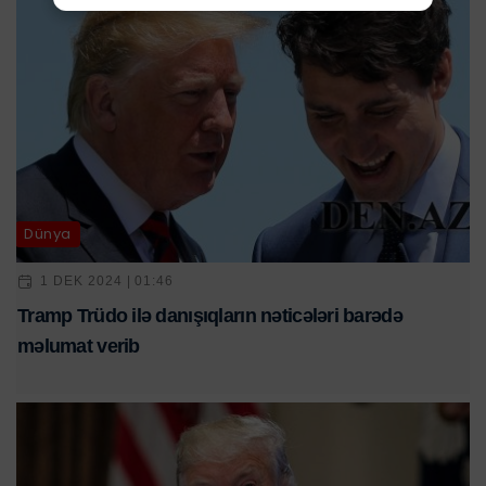
Dünya
1 DEK 2024 | 01:46
Tramp Trüdo ilə danışıqların nəticələri barədə
məlumat verib