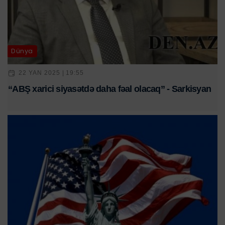
Dünya
22 YAN 2025 | 19:55
“ABŞ xarici siyasətdə daha fəal olacaq” - Sarkisyan