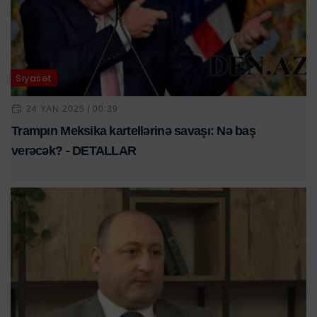
Siyasət
24 YAN 2025 | 00:39
Trampın Meksika kartellərinə savaşı: Nə baş
verəcək? - DETALLAR