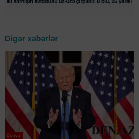
İki sərnişin avtobusu üz-üzə çırpıldıı: 8 ölü, 25 yaralı
Digər xəbərlər
Dünya