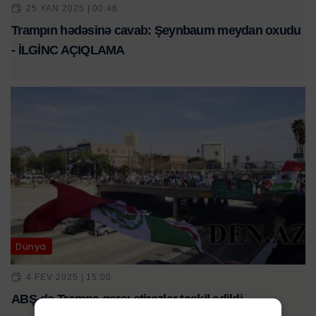
25 YAN 2025 | 00:46
Trampın hədəsinə cavab: Şeynbaum meydan oxudu
- İLGİNC AÇIQLAMA
Dünya
4 FEV 2025 | 15:00
ABŞ-də Trampa qarşı etirazlar təşkil edildi