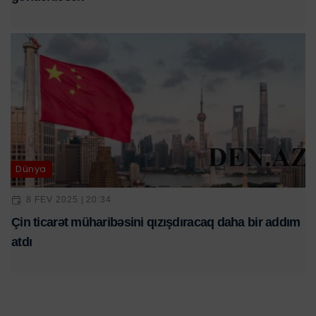
Dünya
8 FEV 2025 | 20:34
Çin ticarət müharibəsini qızışdıracaq daha bir addım
atdı