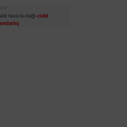
13:15
əkli hava ilə bağlı
ciddi
ərdarlıq