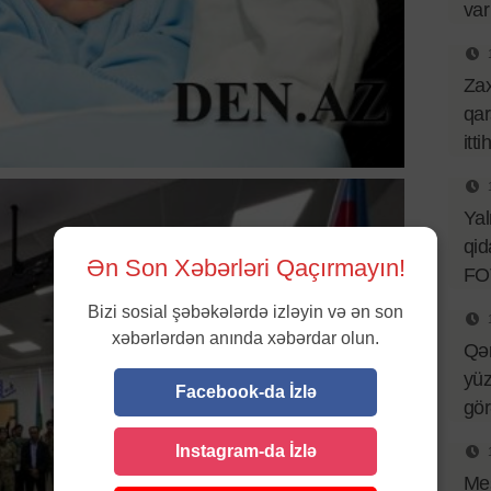
var
Za
qar
itt
Ya
qid
Ən Son Xəbərləri Qaçırmayın!
FO
Bizi sosial şəbəkələrdə izləyin və ən son
xəbərlərdən anında xəbərdar olun.
Qə
yüz
Facebook-da İzlə
gö
Instagram-da İzlə
Mes