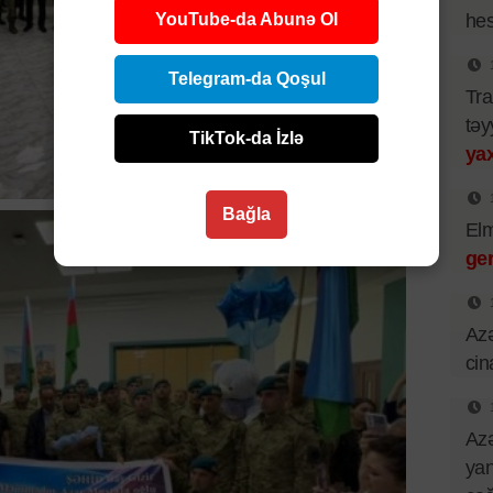
YouTube-da Abunə Ol
hes
Telegram-da Qoşul
Tra
təy
TikTok-da İzlə
yax
Bağla
El
ger
Azə
cin
Azə
yan