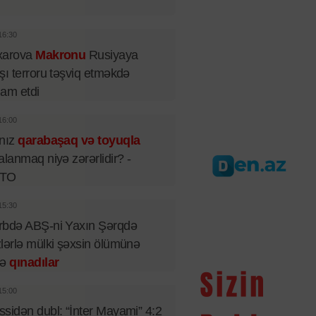
16:30
xarova
Makronu
Rusiyaya
şı terroru təşviq etməkdə
iham etdi
16:00
lnız
qarabaşaq və toyuqla
alanmaq niyə zərərlidir? -
TO
15:30
rbdə ABŞ-ni Yaxın Şərqdə
lərlə mülki şəxsin ölümünə
rə
qınadılar
15:00
sidən dubl: “İnter Mayami” 4:2