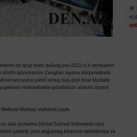
Kül
xəb
tinin bir qrup hərbi qulluqçusu 2022-ci il sentyabrın
silahlı qüvvələrinin Zəngilan rayonu istiqamətində
n qəhrəmancasına şəhid olmuş baş gizir Azər Mustafa
əlməsi münasibətilə şəhidimizin ailəsini ziyarət
 Mətbuat Mərkəzi məlumat yayıb.
mizin ailə üzvlərinə Dövlət Sərhəd Xidmətinin rəisi
rikini çatdırıb, yeni doğulmuş körpənin dövlətimizə və