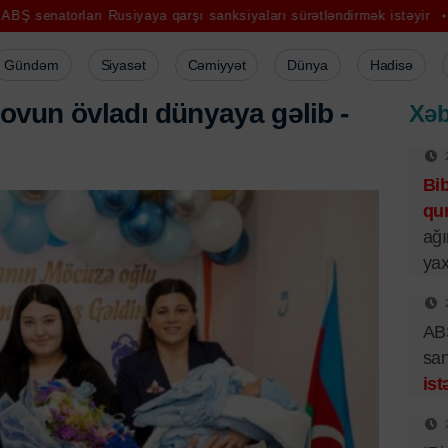
usiyaya qarşı sanksiyaları sürətləndirmək istəyir
“Bizi bir neçə gü
Gündəm
Siyasət
Cəmiyyət
Dünya
Hadisə
o
v
u
n
ö
v
l
a
d
ı
d
ü
n
y
a
y
a
g
ə
l
i
b
-
Xəb
Bi
qur
ağı
yax
ABŞ
san
ist