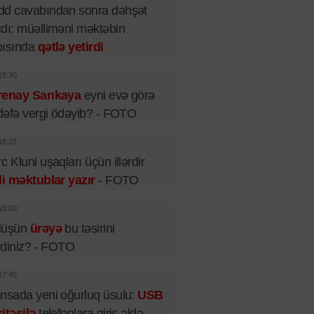
dd cavabından sonra dəhşət
dı: müəlliməni məktəbin
pısında
qətlə yetirdi
18:30
renay Sarıkaya
eyni evə görə
 dəfə vergi ödəyib? - FOTO
18:27
c Kluni uşaqları üçün illərdir
li məktublar yazır
- FOTO
18:00
lüşün
ürəyə
bu təsirini
irdiniz? - FOTO
17:45
nsada yeni oğurluq üsulu:
USB
itəsilə
telefonlara giriş əldə