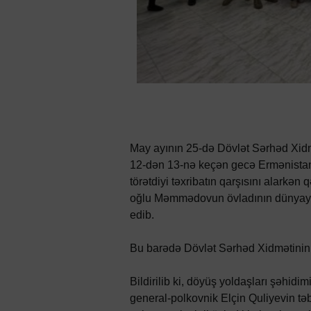
May ayının 25-də Dövlət Sərhəd Xidmə
12-dən 13-nə keçən gecə Ermənistan 
törətdiyi təxribatın qarşısını alarkə
oğlu Məmmədovun övladının dünyaya g
edib.
Bu barədə Dövlət Sərhəd Xidmətinin
Bildirilib ki, döyüş yoldaşları şəhidi
general-polkovnik Elçin Quliyevin təb