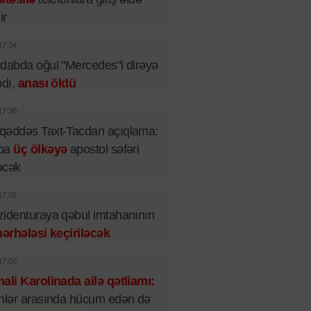
ir
17:34
dabda oğul "Mercedes"i dirəyə
pdı,
anası öldü
17:30
qəddəs Taxt-Tacdan açıqlama:
pa
üç ölkəyə
apostol səfəri
əcək
17:02
identuraya qəbul imtahanının
mərhələsi keçiriləcək
17:00
ali Karolinada ailə qətliamı:
nlər arasında hücum edən də