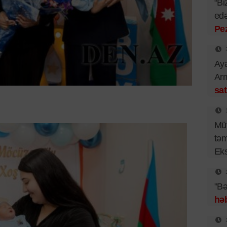
“Bi
edə
Pe
Aya
Arm
sat
Müv
təm
Eks
"Bə
həb