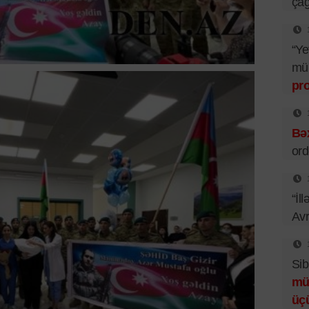
çağ
“Ye
mü
pr
Bəx
ord
“İl
Av
Sib
mü
üç