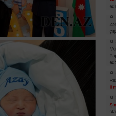
edil
Zər
çır
Mü
Pa
ed
Rez
II 
Şim
ölə