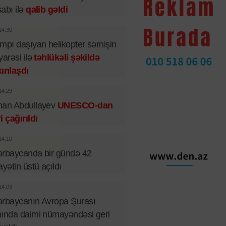
abı ilə
qalib gəldi
14:30
mpı daşıyan helikopter sərnişin
yarəsi ilə
təhlükəli şəkildə
ınlaşdı
14:29
man Abdullayev
UNESCO-dan
i çağırıldı
14:10
rbaycanda bir gündə 42
ayətin üstü açıldı
14:03
rbaycanın Avropa Şurası
ında daimi nümayəndəsi geri