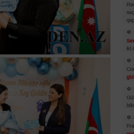
Rə
saç
qa
Se
iki
Cor
giz
Gü
bil
Fra
vas