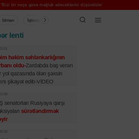
nə məğlub edəcəklərini düşündülər” – Pezəşkian
Aya ilk addımı atan
İdman
İqtisadiyyat
Şou-biznes
Müsahibə
Mədə
ər lenti
21:01
bim həkim səhlənkarlığının
banı oldu-
Zərdabda baş verən
r yol qəzasında ölən şəxsin
ını şikayət edib-VİDEO
21:00
 senatorları Rusiyaya qarşı
ksiyaları
sürətləndirmək
əyir
20:30