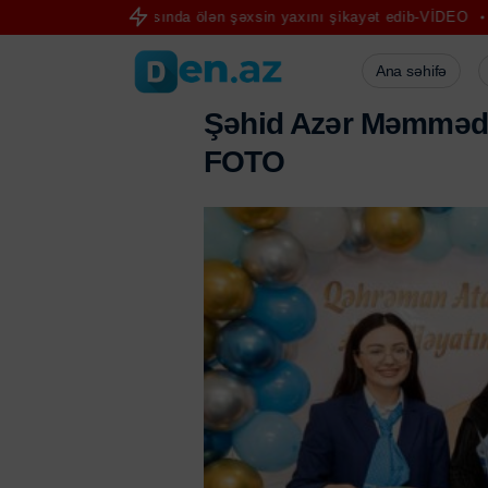
 qəzasında ölən şəxsin yaxını şikayət edib-VİDEO
ABŞ senatorları R
Ana səhifə
Ş
ə
h
i
d
A
z
ə
r
M
ə
m
m
ə
d
F
O
T
O