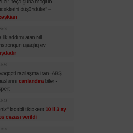
zi bir neçə günə məğlub
cəklərini düşündülər” –
zəşkian
20:00
 ilk addımı atan Nil
stronqun uşaqlıq evi
ışdadır
19:30
əqqəti razılaşma İran–ABŞ
aslarını
canlandıra
bilər -
pert
19:23
niz" ləqəbli tiktokerə
10 il 3 ay
s cəzası verildi
19:00