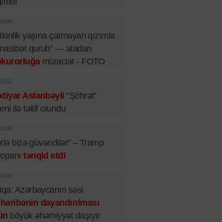
ırıldı
14:00
tkinlik yaşına çatmayan qızımla
nasibət qurub” — atadan
okurorluğa
müraciət - FOTO
13:52
tiyar Aslanbəyli
“Şöhrət”
eni ilə təltif olundu
13:30
lərlə bizə güvəndilər” – Tramp
ropanı
tənqid etdi
13:20
iqa: Azərbaycanın səsi
haribənin dayandırılması
ün
böyük əhəmiyyət daşıyır