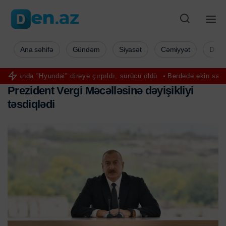
Ana səhifə
Gündəm
Siyasət
Cəmiyyət
Düny
ndai" dirəyə çırpıldı, sürücü öldü
Bərdədə əkin sahəsindən qadın m
P
r
e
z
i
d
e
n
t
V
e
r
g
i
M
ə
c
ə
l
l
ə
s
i
n
ə
d
ə
y
i
ş
i
k
l
i
y
i
t
ə
s
d
i
q
l
ə
d
i