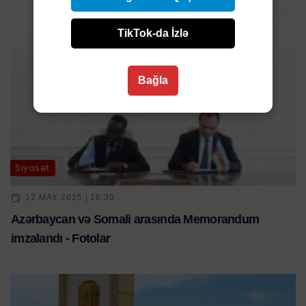
TikTok-da İzlə
Bağla
Siyasət
12 MAY 2025 | 16:30
Azərbaycan və Somali arasında Memorandum
imzalandı - Fotolar