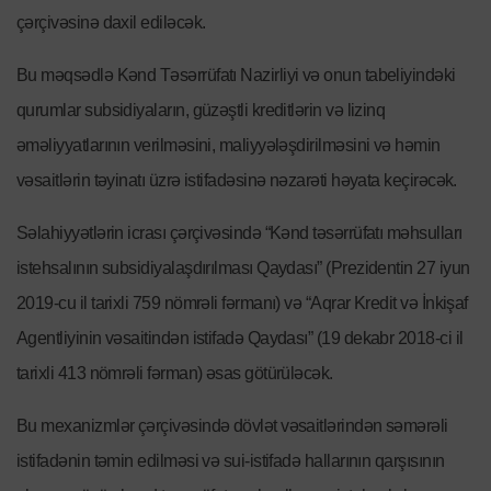
çərçivəsinə daxil ediləcək.
Bu məqsədlə Kənd Təsərrüfatı Nazirliyi və onun tabeliyindəki
qurumlar subsidiyaların, güzəştli kreditlərin və lizinq
əməliyyatlarının verilməsini, maliyyələşdirilməsini və həmin
vəsaitlərin təyinatı üzrə istifadəsinə nəzarəti həyata keçirəcək.
Səlahiyyətlərin icrası çərçivəsində “Kənd təsərrüfatı məhsulları
istehsalının subsidiyalaşdırılması Qaydası” (Prezidentin 27 iyun
2019-cu il tarixli 759 nömrəli fərmanı) və “Aqrar Kredit və İnkişaf
Agentliyinin vəsaitindən istifadə Qaydası” (19 dekabr 2018-ci il
tarixli 413 nömrəli fərman) əsas götürüləcək.
Bu mexanizmlər çərçivəsində dövlət vəsaitlərindən səmərəli
istifadənin təmin edilməsi və sui-istifadə hallarının qarşısının