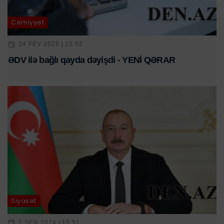
Cəmiyyət
24 FEV 2025 | 15:52
ƏDV ilə bağlı qayda dəyişdi - YENİ QƏRAR
Siyasət
7 SEN 2024 | 15:51