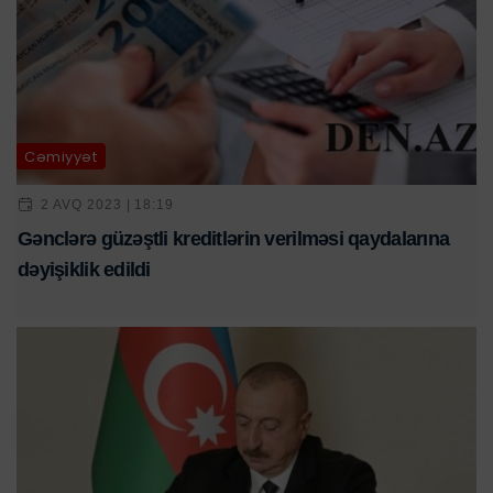
Cəmiyyət
2 AVQ 2023 | 18:19
Gənclərə güzəştli kreditlərin verilməsi qaydalarına
dəyişiklik edildi