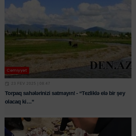
Cəmiyyət
23 FEV 2025 | 08:47
Torpaq sahələrinizi satmayın! - “Tezliklə elə bir şey
olacaq ki…”