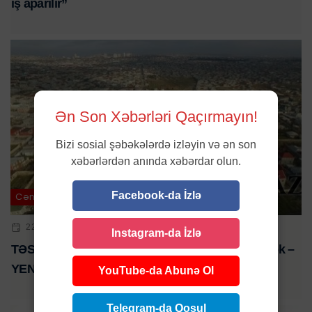
iş aparılır”
Ən Son Xəbərləri Qaçırmayın!
Bizi sosial şəbəkələrdə izləyin və ən son
xəbərlərdən anında xəbərdar olun.
Facebook-da İzlə
Cəmiyyət
22 IYN 2024 | 16:59
Instagram-da İzlə
TƏSDİQLƏNDİ: Sənədsiz evlərə “kupça” veriləcək –
YENİ QƏRAR
YouTube-da Abunə Ol
Telegram-da Qoşul