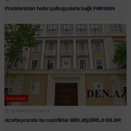
Prezidentdən hərbi qulluqçularla bağlı FƏRMAN
Cəmiyyət
21 MAR 2025 | 09:37
Azərbaycanda bu nazirliklər BİRLƏŞDİRİLƏ BİLƏR