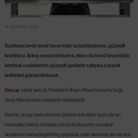
23-05-2025, 15:00
Azərbaycanda kənd təsərrüfatı subsidiyalarına, güzəştli
kreditlərə, lizinq mexanizmlərinə, eləcə də kənd təsərrüfatı
istehsal vasitələrinin güzəştli şərtlərlə satışına nəzarət
tədbirləri gücləndiriləcək.
Den.az
xəbər verir ki, Prezident İlham Əliyev bununla bağlı
Vergi Məcəlləsinə dəyişikliyi təsdiqləyib.
Belə ki, ərzaq məhsullarının (dövlət ehtiyatları üçün alınan
məhsullar istisna olmaqla) dövlət büdcəsinin vəsaitləri
hesabına mərkəzləşdirilmiş qaydada satın alınması da nəzarət