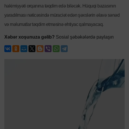
hakimiyyəti orqanına təqdim edə biləcək. Hüquqi bazasının
yaradılması nəticəsində müraciət edən şəxslərin əlavə sənəd
və məlumatlar təqdim etməsinə ehtiyac qalmayacaq.
Xəbər xoşunuza gəlib?
Sosial şəbəkələrdə paylaşın