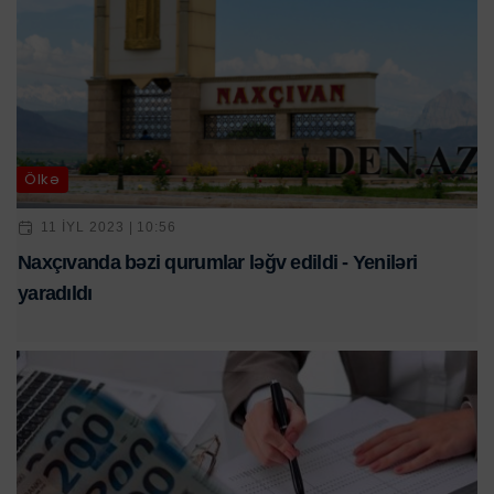
Ölkə
11 IYL 2023 | 10:56
Naxçıvanda bəzi qurumlar ləğv edildi - Yeniləri
yaradıldı