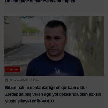
Bakıda gənc bankir evində ölü tapıldı
Hadisə
6 AVQ 2026 | 21:01
Bibim həkim səhlənkarlığının qurbanı oldu-
Zərdabda baş verən ağır yol qəzasında ölən şəxsin
yaxını şikayət edib-VİDEO