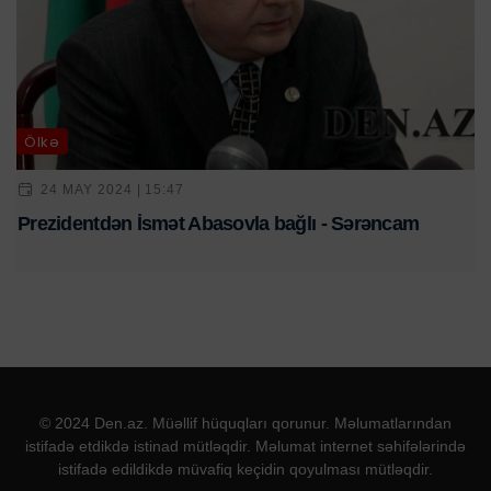
Ölkə
24 MAY 2024 | 15:47
Prezidentdən İsmət Abasovla bağlı - Sərəncam
© 2024 Den.az. Müəllif hüquqları qorunur. Məlumatlarından
istifadə etdikdə istinad mütləqdir. Məlumat internet səhifələrində
istifadə edildikdə müvafiq keçidin qoyulması mütləqdir.