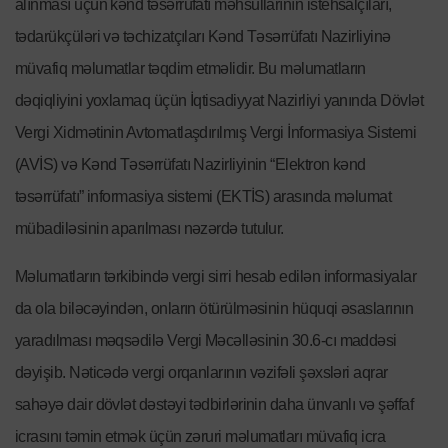
alınması üçün kənd təsərrüfatı məhsullarının istehsalçıları,
tədarükçüləri və təchizatçıları Kənd Təsərrüfatı Nazirliyinə
müvafiq məlumatlar təqdim etməlidir. Bu məlumatların
dəqiqliyini yoxlamaq üçün İqtisadiyyat Nazirliyi yanında Dövlət
Vergi Xidmətinin Avtomatlaşdırılmış Vergi İnformasiya Sistemi
(AVİS) və Kənd Təsərrüfatı Nazirliyinin “Elektron kənd
təsərrüfatı” informasiya sistemi (EKTİS) arasında məlumat
mübadiləsinin aparılması nəzərdə tutulur.
Məlumatların tərkibində vergi sirri hesab edilən informasiyalar
da ola biləcəyindən, onların ötürülməsinin hüquqi əsaslarının
yaradılması məqsədilə Vergi Məcəlləsinin 30.6-cı maddəsi
dəyişib. Nəticədə vergi orqanlarının vəzifəli şəxsləri aqrar
sahəyə dair dövlət dəstəyi tədbirlərinin daha ünvanlı və şəffaf
icrasını təmin etmək üçün zəruri məlumatları müvafiq icra