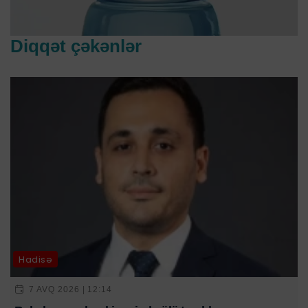
Diqqət çəkənlər
Hadisə
7 AVQ 2026 | 12:14